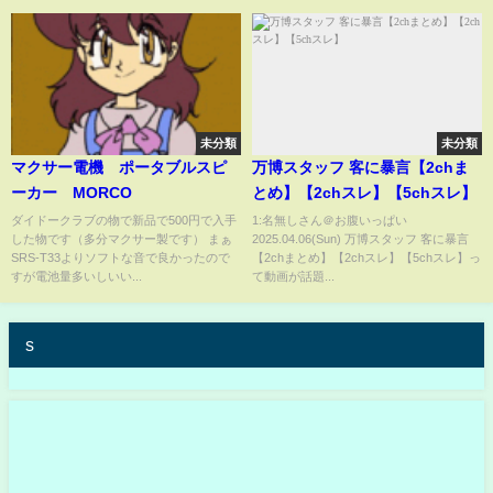
未分類
未分類
マクサー電機 ポータブルスピ
万博スタッフ 客に暴言【2chま
ーカー MORCO
とめ】【2chスレ】【5chスレ】
ダイドークラブの物で新品で500円で入手
1:名無しさん＠お腹いっぱい
した物です（多分マクサー製です） まぁ
2025.04.06(Sun) 万博スタッフ 客に暴言
SRS-T33よりソフトな音で良かったので
【2chまとめ】【2chスレ】【5chスレ】っ
すが電池量多いしいい...
て動画が話題...
s