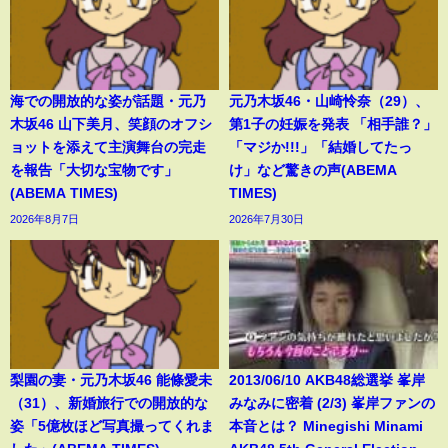
海での開放的な姿が話題・元乃
元乃木坂46・山崎怜奈（29）、
木坂46 山下美月、笑顔のオフシ
第1子の妊娠を発表 「相手誰？」
ョットを添えて主演舞台の完走
「マジか!!!」「結婚してたっ
を報告「大切な宝物です」
け」など驚きの声(ABEMA
(ABEMA TIMES)
TIMES)
2026年8月7日
2026年7月30日
梨園の妻・元乃木坂46 能條愛未
2013/06/10 AKB48総選挙 峯岸
（31）、新婚旅行での開放的な
みなみに密着 (2/3) 峯岸ファンの
姿「5億枚ほど写真撮ってくれま
本音とは？ Minegishi Minami