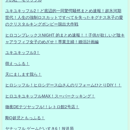
トの杜 モリッフル
ユキユキッフル2！ど底辺的一同驚愕騒然まとめ速報！超氷河期
世代！人生の強制ロスカットですべてを失ったキグナス氷子の愛
のクリスタルキングボンビー脱出大作戦
ヒロコンプレックスNIGHT 的まとめ速報！！子供が欲しいど陰キ
ャアラフィフ女子のめざせ！専業主婦！婚活計画編
ユキユキッフル3！
萌えっふる！
天にまします我ら！
ヒロシッフル！ヒロシデース山さんのリフォームひとりDIY！！
ヒロユキユキッフルMAX！スーパークッキング！
徹夜DEテツヤッフル!！レトロ館2号店！
剛Q超児ともっふる！
ヤナッフル ゲームだいすき6！放送局