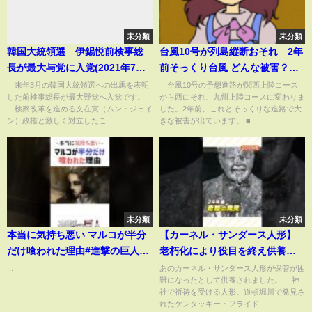
未分類
未分類
韓国大統領選 伊錫悦前検事総
台風10号が列島縦断おそれ 2年
長が最大与党に入党(2021年7月
前そっくり台風 どんな被害？
30日)
【スーパーJチャンネル】(2024
来年3月の韓国大統領選への出馬を表明
台風10号の予想進路が関西上陸コース
した前検事総長が最大野党へ入党です。
から西にそれ、九州上陸コースに変わりま
年8月27日)
検察改革を進める文在寅（ムン・ジェイ
した。2年前、これとそっくりな進路で大
ン）政権と激しく対立したこ...
きな被害が出ています。 ■...
未分類
未分類
本当に気持ち悪い マルコが半分
【カーネル・サンダース人形】
だけ喰われた理由#進撃の巨人
老朽化により役目を終え供養…
#shorts
阪神優勝で道頓堀川にも
...
あのカーネル・サンダース人形が保管が困
難になったとして供養されました。 神
#shorts #カーネル・サンダー
社で祈祷を受ける人形。道頓堀川で発見さ
ス #人形
れたケンタッキー・フライド...