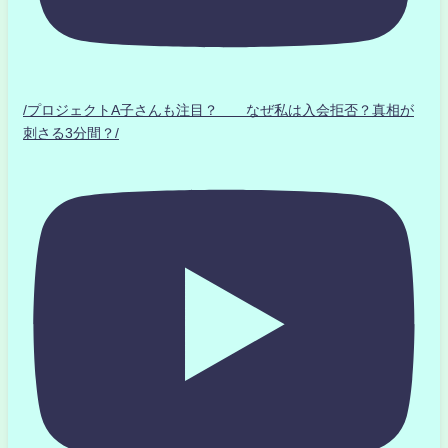
/プロジェクトA子さんも注目？ なぜ私は入会拒否？真相が
刺さる3分間？/