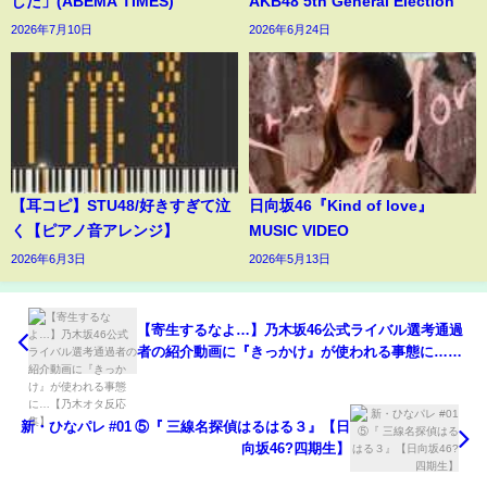
した」(ABEMA TIMES)
AKB48 5th General Election
2026年7月10日
2026年6月24日
【耳コピ】STU48/好きすぎて泣
日向坂46『Kind of love』
く【ピアノ音アレンジ】
MUSIC VIDEO
2026年6月3日
2026年5月13日
【寄生するなよ…】乃木坂46公式ライバル選考通過
者の紹介動画に『きっかけ』が使われる事態に…
【乃木オタ反応集】
新・ひなパレ #01 ⑤『 三線名探偵はるはる３』【日
向坂46?四期生】