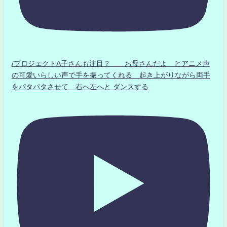
/プロジェクトA子さんも注目？ お母さんだよ とアニメ声
の可愛いらしい声で手を振ってくれる 起き上がりながら両手
をパタパタさせて 右へ左へと ダンスする