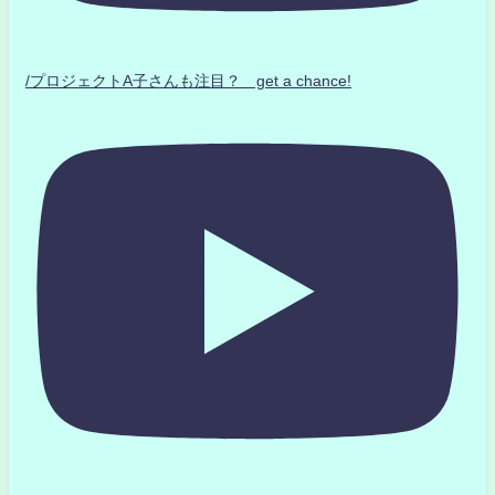
/プロジェクトA子さんも注目？ get a chance!