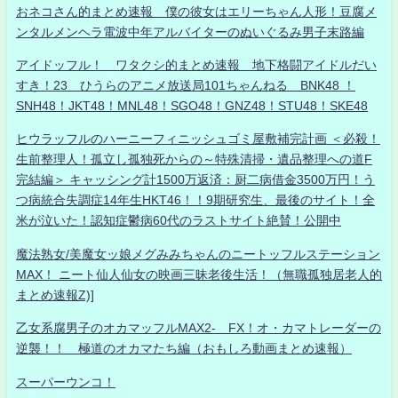
おネコさん的まとめ速報 僕の彼女はエリーちゃん人形！豆腐メ
ンタルメンヘラ電波中年アルバイターのぬいぐるみ男子末路編
アイドッフル！ ワタクシ的まとめ速報 地下格闘アイドルだい
すき！23 ひうらのアニメ放送局101ちゃんねる BNK48 ！
SNH48！JKT48！MNL48！SGO48！GNZ48！STU48！SKE48
ヒウラッフルのハーニーフィニッシュゴミ屋敷補完計画 ＜必殺！
生前整理人！孤立し孤独死からの～特殊清掃・遺品整理への道F
完結編＞ キャッシング計1500万返済：厨二病借金3500万円！う
つ病統合失調症14年生HKT46！！9期研究生、最後のサイト！全
米が泣いた！認知症鬱病60代のラストサイト絶賛！公開中
魔法熟女/美魔女ッ娘メグみみちゃんのニートッフルステーション
MAX！ ニート仙人仙女の映画三昧老後生活！（無職孤独居老人的
まとめ速報Z)]
乙女系腐男子のオカマッフルMAX2- FX！オ・カマトレーダーの
逆襲！！ 極道のオカマたち編（おもしろ動画まとめ速報）
スーパーウンコ！