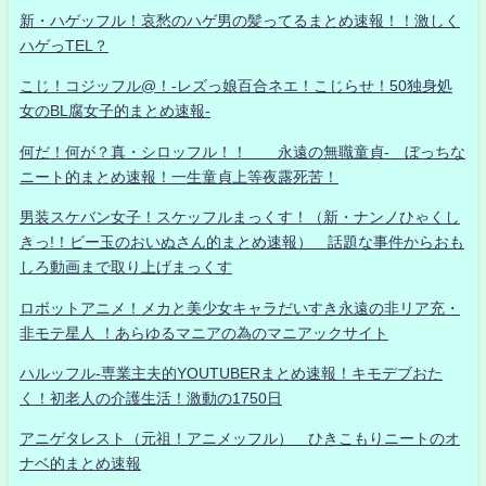
新・ハゲッフル！哀愁のハゲ男の髪ってるまとめ速報！！激しく
ハゲっTEL？
こじ！コジッフル@！-レズっ娘百合ネエ！こじらせ！50独身処
女のBL腐女子的まとめ速報-
何だ！何が？真・シロッフル！！ 永遠の無職童貞- ぼっちな
ニート的まとめ速報！一生童貞上等夜露死苦！
男装スケバン女子！スケッフルまっくす！（新・ナンノひゃくし
きっ!！ビー玉のおいぬさん的まとめ速報） 話題な事件からおも
しろ動画まで取り上げまっくす
ロボットアニメ！メカと美少女キャラだいすき永遠の非リア充・
非モテ星人 ！あらゆるマニアの為のマニアックサイト
ハルッフル-専業主夫的YOUTUBERまとめ速報！キモデブおた
く！初老人の介護生活！激動の1750日
アニゲタレスト（元祖！アニメッフル） ひきこもりニートのオ
ナベ的まとめ速報