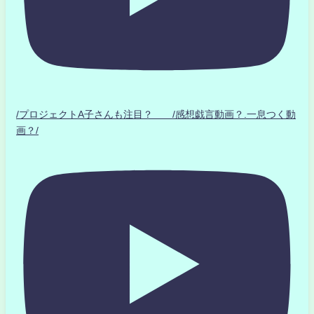
/プロジェクトA子さんも注目？ /感想戯言動画？.一息つく動
画？/