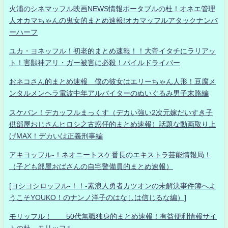
火浦のシネマッフル映画NEWS情報ポータブルの杜！オネエ管理
人オカマちゃんの鬼女的まとめ速報!オカマッフルアタックナンバ
ーハーフ
ユカ・ヨネッフル！初老的まとめ速報！！大帝イタチにラリアッ
ト！害獣神アリ・ガー被害に必殺！パイルドライバー
おネコさん的まとめ速報 僕の彼女はエリーちゃん人形！豆腐メ
ンタルメンヘラ電波中年アルバイターのぬいぐるみ男子末路編
スケバン！デカッフルまっくす（デカい強い2次元嫁だいすき子
供部屋おじさんヒロシ之古惑仔的まとめ速報）話題な動画取り上
げMAX！デカいは正義刑事編
アキヨッフル-！ネオニートスケ番長のエキストラ芸能情報局！
（子ども部屋おばさんの自宅警備員的まとめ速報）
[ヨシヨシロッフル-！！-素浪人勇者カツオンの未解決事件簿へよ
うこそYOUKO！のナンノ洋子のはなしは信じるな編）]
モリッフル！ 50代無職独身的まとめ速報！有益便利情報サイ