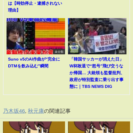
は【時効停止・逮捕されない
理由】
未分類
国際
Suno v5のAI作曲が“完全に
「韓国サッカーが消えた日」
DTMを飲み込む”瞬間
W杯敗退で“怒号”飛び交うな
か帰国… 大統領も監督批判、
政府が特別監査に乗り出す事
態に｜TBS NEWS DIG
乃木坂46
,
秋元康
の関連記事