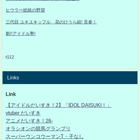
ヒウラー総統の野望
三代目 ユキユキッフル 花のひうら組! 見参！
魁!!アイドル塾!
t112
Links
Link
【アイドルだいすき！2】「IDOL DAISUKI！」
vtuber だいすき
アニメだいすき！26-
オラシオンの競馬グランプリ
スーパーウンコウーマンT・子なし