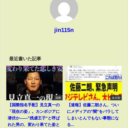
jin115n
最近書いた記事
国際
未分類
【国際指名手配】見立真一の
【速報】佐藤二朗さん、つい
「現在の姿」。カンボジアに
にメディアの"闇"をバラして
潜伏か――"残虐王子"と呼ば
しまいとんでもない事態にな
れた男の、変わり果てた姿と
る...