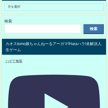
検索
検索
カオスtomo娘ちゃんねーるアーガマ!Haraハラ!未解決人
生ゲーム
ハゲて無双