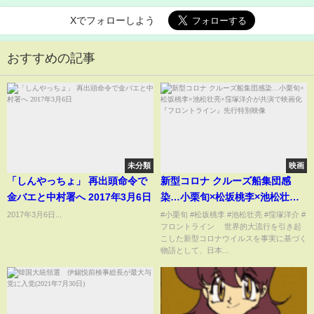
Xでフォローしよう
おすすめの記事
未分類
映画
「しんやっちょ」 再出頭命令で
新型コロナ クルーズ船集団感
金バエと中村署へ 2017年3月6日
染…小栗旬×松坂桃李×池松壮亮×
窪塚洋介が共演で映画化『フロ
2017年3月6日...
#小栗旬 #松坂桃李 #池松壮亮 #窪塚洋介 #
フロントライン 世界的大流行を引き起
ントライン』先行特別映像
こした新型コロナウイルスを事実に基づく
物語として、日本...