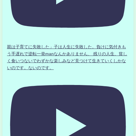
親は子育てに失敗した」子は人生に失敗した。負けに気付きも
う手遅れで逆転一発manなんかありません、 残りの人生、貧し
く食いつないでわずかな楽しみなど見つけて生きていくしかな
いのです。ないのです。