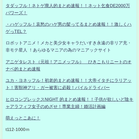
タダッフル！ネトゲ廃人的まとめ速報！！ネット乞食DE2000万
パワーズ！
・ハゲッフル！哀愁のハゲ男の髪ってるまとめ速報！！激しくハ
ゲっTEL？
ロボットアニメ！メカと美少女キャラだいすき永遠の非リア充・
非モテ星人 ！あらゆるマニアの為のマニアックサイト
アニゲタレスト（元祖！アニメッフル） ひきこもりニートのオ
ナベ的まとめ速報
ユカ・ヨネッフル！初老的まとめ速報！！大帝イタチにラリアッ
ト！害獣神アリ・ガー被害に必殺！パイルドライバー
ヒロコンプレックスNIGHT 的まとめ速報！！子供が欲しいど陰キ
ャアラフィフ女子のめざせ！専業主婦！婚活計画編
萌えっとこあに！
t112-1000ｍ