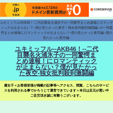
ユキミッフルAKB46！-二代目襲名火浦氷子の一同驚愕まとめ速報にロマンテ
ィックが止まらない？--僕が見たかった夜空！独女批判殺到激闘編--の一同驚
愕まとめ速報にロマンティックが止まらない？-僕の見たかった夜空編--僕の
見たかった星空編-
ユキミッフル--AKB46！--二代
目襲名火浦氷子の一同驚愕ま
とめ速報！にロマンティック
が止まらない？僕が見たかっ
た夜空-独女批判殺到激闘編
腐女子＜お客様皆様が掲載の記事等へアクセス、閲覧、こちらのサービ
スを利用される事でかろうじて運営できています＞本日は足元が悪い中
ご足労頂き誠に有難うございます。