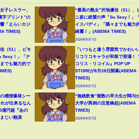
人女子レスラー、
“最高の熟女”沢地優佳（51）、
漢字プリント”の
ニ姿に絶賛の声「So Sexy！」
反響「えらいカジ
イスバディ」「隅々までも魅力
 TIMES)
綺麗！」(ABEMA TIMES)
2026年8月7日
佳（51）、ビキ
「いつもと違う雰囲気でかわい
 Sexy！」「ナ
リコリコキャラが和装で登場！
々までも魅力的で
コリス・リコイル』POP UP
MES)
STOREが8月28日開幕(ABEMA
TIMES)
2026年8月7日
遥の感情爆発シー
“無銭飲食”複数の早大生が関与
それが出来るなん
大学が異例の注意喚起(ABEMA
45億円超『あの
TIMES)
凄まじい熱演
2026年8月7日