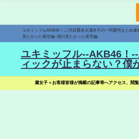
ユキミッフルAKB46！-二代目襲名火浦氷子の一同驚愕まとめ
見たかった夜空編--僕の見たかった星空編-
ユキミッフル--AKB46
ィックが止まらない？僕が
腐女子＜お客様皆様が掲載の記事等へアクセス、閲覧