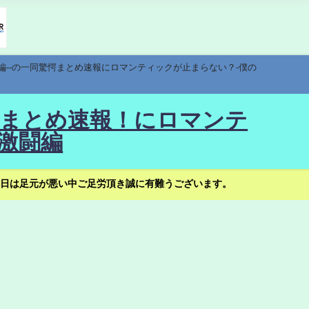
編--の一同驚愕まとめ速報にロマンティックが止まらない？-僕の
驚愕まとめ速報！にロマンテ
激闘編
日は足元が悪い中ご足労頂き誠に有難うございます。