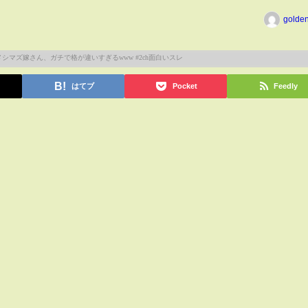
golde
はてブ
Pocket
Feedly