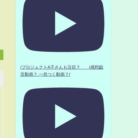
/プロジェクトA子さんも注目？ /感想戯
言動画？.一息つく動画？/