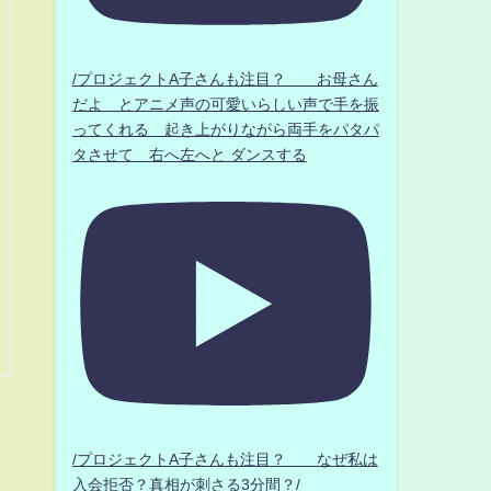
/プロジェクトA子さんも注目？ お母さん
だよ とアニメ声の可愛いらしい声で手を振
ってくれる 起き上がりながら両手をパタパ
タさせて 右へ左へと ダンスする
/プロジェクトA子さんも注目？ なぜ私は
入会拒否？真相が刺さる3分間？/