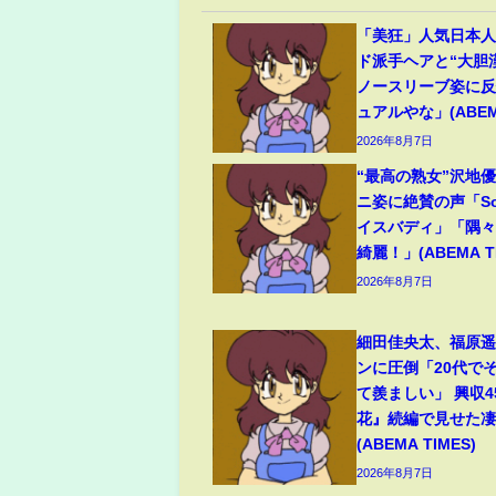
「美狂」人気日本
ド派手ヘアと“大胆
ノースリーブ姿に
ュアルやな」(ABEMA
2026年8月7日
“最高の熟女”沢地優
ニ姿に絶賛の声「So
イスバディ」「隅
綺麗！」(ABEMA TI
2026年8月7日
細田佳央太、福原
ンに圧倒「20代で
て羨ましい」 興収
花』続編で見せた
(ABEMA TIMES)
2026年8月7日