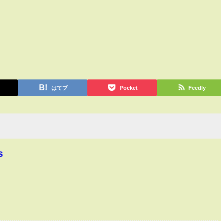
はてブ
Pocket
Feedly
s