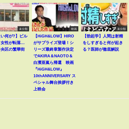
未分類
映画
未分類
たい何が?】ビル
【HiGH&LOW】HIRO
【勃起学】人間は射精
ら女性が転落…
がサプライズ登場！シ
をしすぎると何が起き
中央区の繁華街
リーズ最終章製作決定
る？医師が徹底解説
でAKIRA＆NAOTO＆
白濱亜嵐ら帰還 映画
『HiGH&LOW』
10thANNIVERSARY ス
ペシャル舞台挨拶付き
上映会