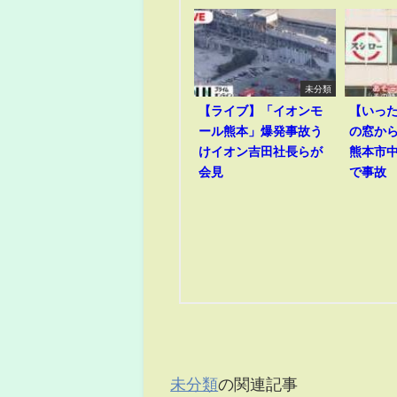
未分類
【ライブ】「イオンモ
【いっ
ール熊本」爆発事故う
の窓か
けイオン吉田社長らが
熊本市
会見
で事故
未分類
の関連記事