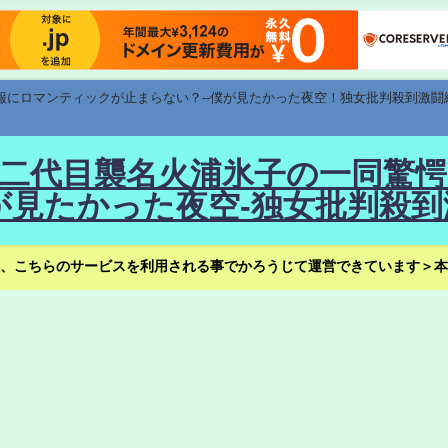
速報にロマンティックが止まらない？--僕が見たかった夜空！独女批判殺到激闘
！--二代目襲名火浦氷子の一同
見たかった夜空-独女批判殺到
、こちらのサービスを利用される事でかろうじて運営できています＞本