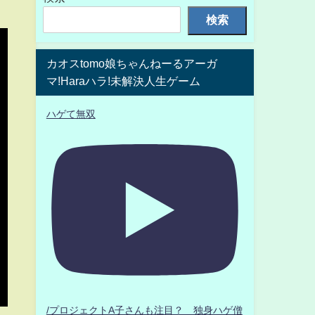
検索
カオスtomo娘ちゃんねーるアーガ
マ!Haraハラ!未解決人生ゲーム
ハゲて無双
/プロジェクトA子さんも注目？ 独身ハゲ僧