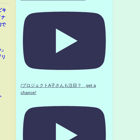
ビキ
「ナ
的で
い」
『リ
/プロジェクトA子さんも注目？ get a
chance!
か