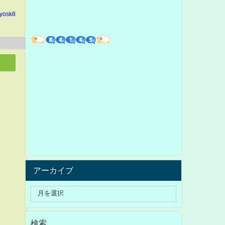
yosk8
アーカイブ
検索