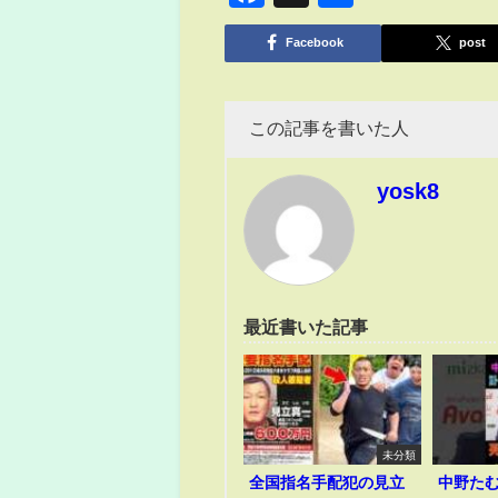
有
Facebook
post
この記事を書いた人
yosk8
最近書いた記事
未分類
全国指名手配犯の見立
中野た