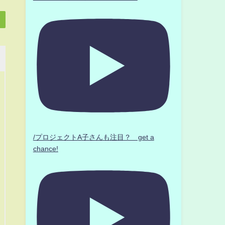
/プロジェクトA子さんも注目？ get a
chance!