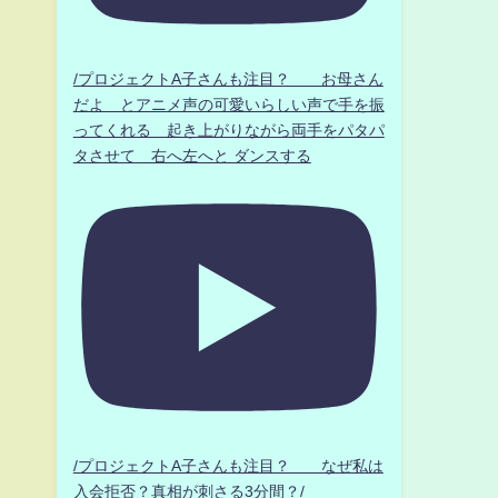
/プロジェクトA子さんも注目？ お母さん
だよ とアニメ声の可愛いらしい声で手を振
ってくれる 起き上がりながら両手をパタパ
タさせて 右へ左へと ダンスする
/プロジェクトA子さんも注目？ なぜ私は
入会拒否？真相が刺さる3分間？/