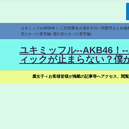
ユキミッフルAKB46！-二代目襲名火浦氷子の一同驚愕まとめ
見たかった夜空編--僕の見たかった星空編-
ユキミッフル--AKB46
ィックが止まらない？僕が
腐女子＜お客様皆様が掲載の記事等へアクセス、閲覧