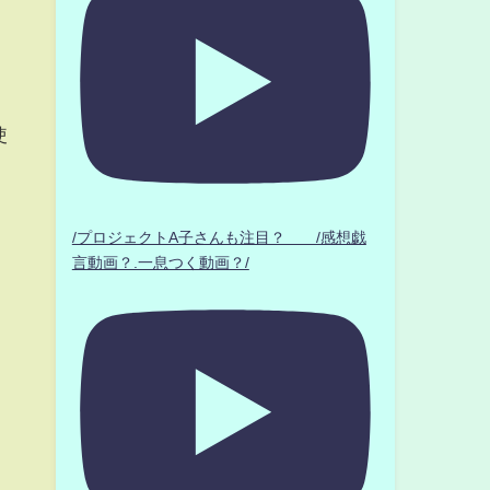
ン
使
/プロジェクトA子さんも注目？ /感想戯
り
言動画？.一息つく動画？/