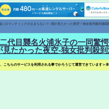
速報にロマンティックが止まらない？--僕が見たかった夜空！独女批判殺到激闘
！--二代目襲名火浦氷子の一同
見たかった夜空-独女批判殺到
、こちらのサービスを利用される事でかろうじて運営できています＞本