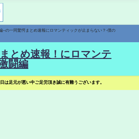
編--の一同驚愕まとめ速報にロマンティックが止まらない？-僕の
驚愕まとめ速報！にロマンテ
激闘編
日は足元が悪い中ご足労頂き誠に有難うございます。