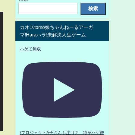
検索
カオスtomo娘ちゃんねーるアーガ
マ!Haraハラ!未解決人生ゲーム
ハゲて無双
/プロジェクトA子さんも注目？ 独身ハゲ僧