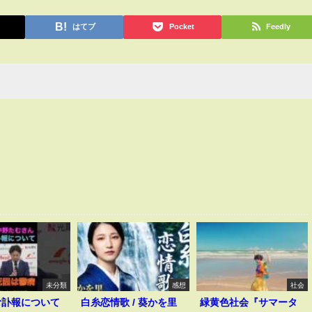
はてブ
Pocket
Feedly
未分類
感想
社会
む訃報について
白糸恋情歌 / 葵かを里
緑黄色社会『サマータ