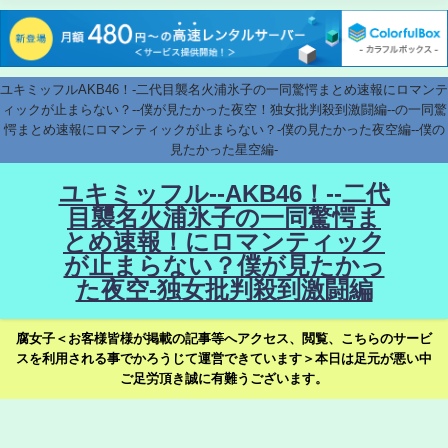
ユキミッフルAKB46！-二代目襲名火浦氷子の一同驚愕まとめ速報にロマンテ
ィックが止まらない？--僕が見たかった夜空！独女批判殺到激闘編--の一同驚
愕まとめ速報にロマンティックが止まらない？-僕の見たかった夜空編--僕の
見たかった星空編-
ユキミッフル--AKB46！--二代
目襲名火浦氷子の一同驚愕ま
とめ速報！にロマンティック
が止まらない？僕が見たかっ
た夜空-独女批判殺到激闘編
腐女子＜お客様皆様が掲載の記事等へアクセス、閲覧、こちらのサービ
スを利用される事でかろうじて運営できています＞本日は足元が悪い中
ご足労頂き誠に有難うございます。