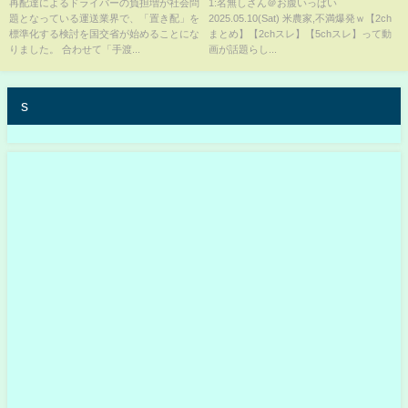
達の負担が社会問題に【サン！
再配達によるドライバーの負担増が社会問
1:名無しさん＠お腹いっぱい
題となっている運送業界で、「置き配」を
2025.05.10(Sat) 米農家,不満爆発ｗ【2ch
シャインニュース】
標準化する検討を国交省が始めることにな
まとめ】【2chスレ】【5chスレ】って動
りました。 合わせて「手渡...
画が話題らし...
s