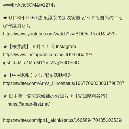
v=WliYActc3OM&t=1274s
★6月13日 LGBT法 衆議院で採決実施 どうする自民のエセ
保守議員たち
https://www.youtube.com/watch?v=lBD05cjPcuU&t=53s
★【桜井誠】 ６月１１日 Instagram
https://www.instagram.com/p/CtUtkLoBJjX/?
igshid=MTc4MmM1YmI2Ng%3D%3D
★【中村和弘】パン配布活動報告
https://twitter.com/Arms_Hiro/status/1667706833031798787
★ 日本第一党公認候補のお知らせ【愛知県刈谷市】
https://japan-first.net/
https://twitter.com/jpn1_aichi/status/1665694704351035394