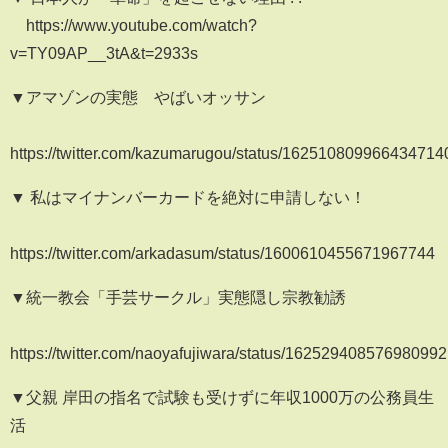
https://www.youtube.com/watch?
v=TY09AP__3tA&t=2933s
▼アマゾンの実態 やばいオッサン
https://twitter.com/kazumarugou/status/162510809966434714
▼ 私はマイナンバーカードを絶対に申請しない！
https://twitter.com/arkadasum/status/1600610455671967744
▼統一教会「手芸サークル」実態隠し宗教勧誘
https://twitter.com/naoyafujiwara/status/16252940857698099
▼父親 岸田の指名で試験も受けずに年収1000万の公務員生
活