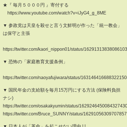
★『 毎月５０００円 』寄付する
https://www.youtube.com/watch?v=iJyG4_g_8ME
▼ 参政党は天皇を殺せと言う文鮮明が作った「統一教会」
は保守と主張
https://twitter.com/kaori_nippon01/status/1629131383808610
▼ 恐怖の「家庭教育支援条例」
https://twitter.com/naoyafujiwara/status/16314641668832215
▼ 国民年金の支給額を毎月15万円にする方法 (保険料負担
ナシ)
https://twitter.com/osakakyumin/status/162924645008432743
https://twitter.com/Bruce_SUNNY/status/1629105630970785
▼ 日本人が「革命」を起こせない理由 ! !