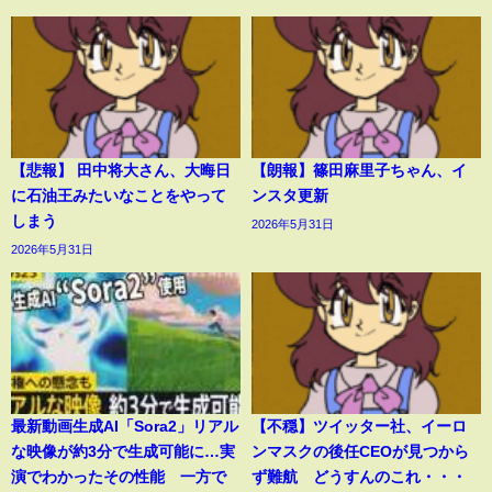
【悲報】 田中将大さん、大晦日
【朗報】篠田麻里子ちゃん、イ
に石油王みたいなことをやって
ンスタ更新
しまう
2026年5月31日
2026年5月31日
最新動画生成AI「Sora2」リアル
【不穏】ツイッター社、イーロ
な映像が約3分で生成可能に…実
ンマスクの後任CEOが見つから
演でわかったその性能 一方で
ず難航 どうすんのこれ・・・