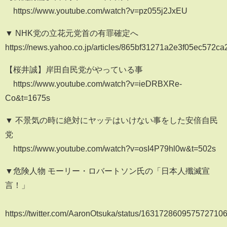
https://www.youtube.com/watch?v=pz055j2JxEU
▼ NHK党の立花元党首の有罪確定へ
https://news.yahoo.co.jp/articles/865bf31271a2e3f05ec572
【桜井誠】岸田自民党がやっている事
https://www.youtube.com/watch?v=ieDRBXRe-
Co&t=1675s
▼ 不景気の時に絶対にヤッテはいけない事をした安倍自民
党
https://www.youtube.com/watch?v=osI4P79hl0w&t=502s
▼危険人物 モーリー・ロバートソン氏の「日本人殲滅宣
言！」
https://twitter.com/AaronOtsuka/status/163172860957572710