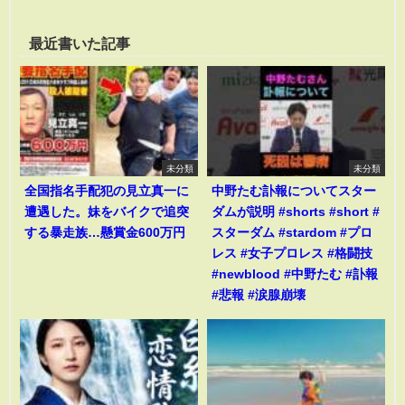
最近書いた記事
未分類
未分類
全国指名手配犯の見立真一に
中野たむ訃報についてスター
遭遇した。妹をバイクで追突
ダムが説明 #shorts #short #
する暴走族…懸賞金600万円
スターダム #stardom #プロ
レス #女子プロレス #格闘技
#newblood #中野たむ #訃報
#悲報 #涙腺崩壊