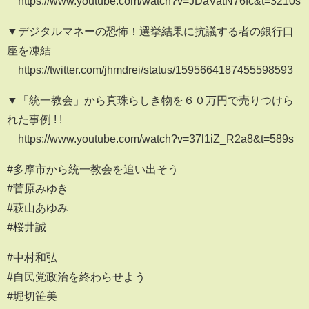
https://www.youtube.com/watch?v=JDaVatN76fc&t=3210s
▼デジタルマネーの恐怖！選挙結果に抗議する者の銀行口
座を凍結
https://twitter.com/jhmdrei/status/1595664187455598593
▼「統一教会」から真珠らしき物を６０万円で売りつけら
れた事例 ! !
https://www.youtube.com/watch?v=37l1iZ_R2a8&t=589s
#多摩市から統一教会を追い出そう
#菅原みゆき
#萩山あゆみ
#桜井誠
#中村和弘
#自民党政治を終わらせよう
#堀切笹美