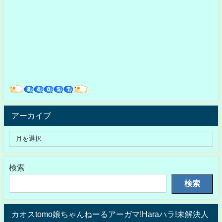
アーカイブ
検索
検索
カオスtomo娘ちゃんねーるアーガマ!Haraハラ!未解決人