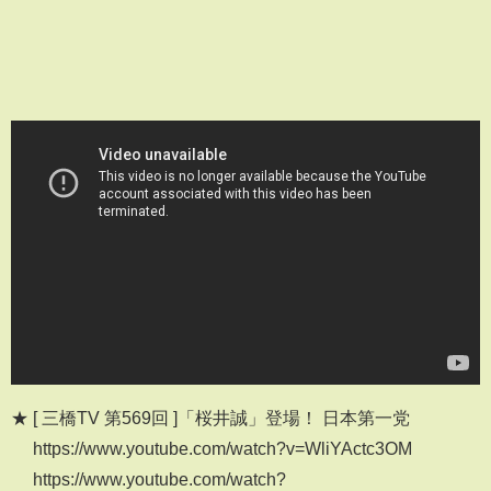
★ [ 三橋TV 第569回 ]「桜井誠」登場！ 日本第一党
https://www.youtube.com/watch?v=WliYActc3OM
https://www.youtube.com/watch?