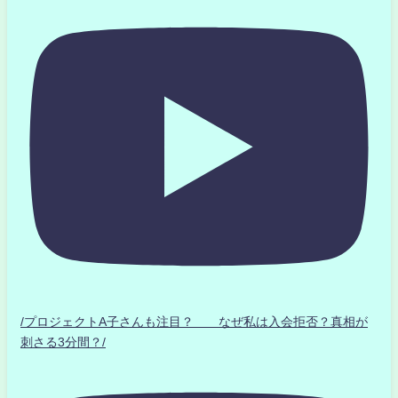
/プロジェクトA子さんも注目？ なぜ私は入会拒否？真相が
刺さる3分間？/