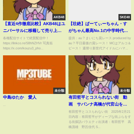
AKB48
SKE48
【直近4作徹底比較】AKB48はユ
【壮絶】ぱーてぃーちゃん・す
ニバーサルに移籍して売り上げ
がちゃん最高No.1の中学時代が
と利益がどう変わったのか？に
エグい / #30秒小話GP #まいにち
各種配信サイトで絶賛配信中！
提供：au ? まいにち賞レース produced by
https://linkco.re/S8hNZHVr 写真垢
au ? 平日最後の賞レース！ MCはアルコ＆
ついて48古参が思うこと
賞レース #shorts
https://x.com/kouzu3_pho...
ピース！ 週替り新世代アイドルにハマ...
【AKB48】
未分類
未分類
中島ゆたか 愛人
有田哲平とコスられない街 動
画 サバンナ高橋が代官山を案
...
内 ゲスト：野呂佳代 2月21日
有田哲平とコスられない街 2025年2月21
日内容：有田哲平がディープな街ぶらをす
る街探訪バラエティ出演者：有田哲平 高
橋茂雄 野呂佳代 S...