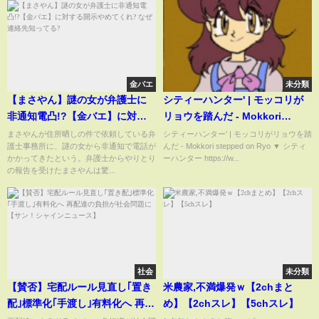
金バエ
未分類
【まさやん】謎の女が弁護士に
シティーハンター' | モッコリが
非通知電凸!?【金バエ】に対す
リョウを踏んだ - Mokkori
る開示やめてくれ? なぜ連絡先知
stepped on Ryo
まさやんが住所晒しの件で依頼している弁
シティーハンター' | モッコリがリョウを踏
護士事務所に、謎の女から非通知で電話が
んだ - Mokkori stepped on Ryo ▼ シティ
ってる?
かかってきたという。弁護士からやりとり
ーハンター https://w...
の報告を受けたまさやんは驚...
社会
未分類
【賛否】宅配ルール見直し｢置き
米農家,不満爆発ｗ【2chまと
配｣標準化｢手渡し｣有料化へ 再配
め】【2chスレ】【5chスレ】