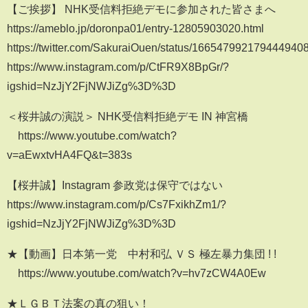
【ご挨拶】 NHK受信料拒絶デモに参加された皆さまへ
https://ameblo.jp/doronpa01/entry-12805903020.html
https://twitter.com/SakuraiOuen/status/166547992179444940
https://www.instagram.com/p/CtFR9X8BpGr/?
igshid=NzJjY2FjNWJiZg%3D%3D
＜桜井誠の演説＞ NHK受信料拒絶デモ IN 神宮橋
https://www.youtube.com/watch?
v=aEwxtvHA4FQ&t=383s
【桜井誠】Instagram 参政党は保守ではない
https://www.instagram.com/p/Cs7FxikhZm1/?
igshid=NzJjY2FjNWJiZg%3D%3D
★【動画】日本第一党 中村和弘 ＶＳ 極左暴力集団 ! !
https://www.youtube.com/watch?v=hv7zCW4A0Ew
★ＬＧＢＴ法案の真の狙い！