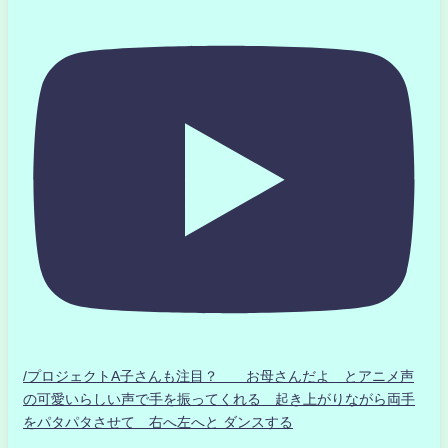
/プロジェクトA子さんも注目？ お母さんだよ とアニメ声
の可愛いらしい声で手を振ってくれる 起き上がりながら両手
をパタパタさせて 右へ左へと ダンスする