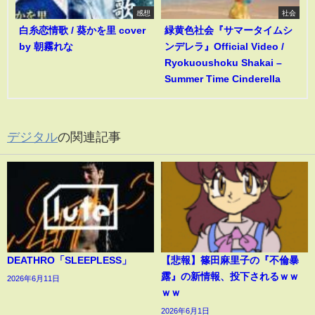
感想
社会
白糸恋情歌 / 葵かを里 cover
緑黄色社会『サマータイムシ
by 朝霧れな
ンデレラ』Official Video /
Ryokuoushoku Shakai –
Summer Time Cinderella
デジタル
の関連記事
DEATHRO「SLEEPLESS」
【悲報】篠田麻里子の『不倫暴
露』の新情報、投下されるｗｗ
2026年6月11日
ｗｗ
2026年6月1日