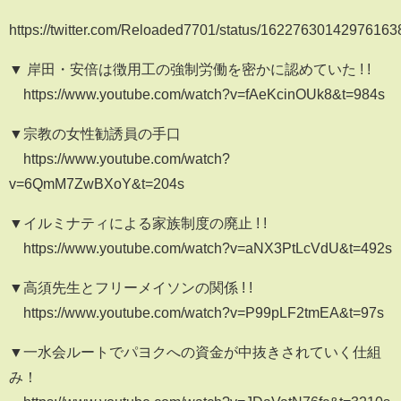
https://twitter.com/Reloaded7701/status/16227630142976163
▼ 岸田・安倍は徴用工の強制労働を密かに認めていた ! !
https://www.youtube.com/watch?v=fAeKcinOUk8&t=984s
▼宗教の女性勧誘員の手口
https://www.youtube.com/watch?
v=6QmM7ZwBXoY&t=204s
▼イルミナティによる家族制度の廃止 ! !
https://www.youtube.com/watch?v=aNX3PtLcVdU&t=492s
▼高須先生とフリーメイソンの関係 ! !
https://www.youtube.com/watch?v=P99pLF2tmEA&t=97s
▼一水会ルートでパヨクへの資金が中抜きされていく仕組
み！