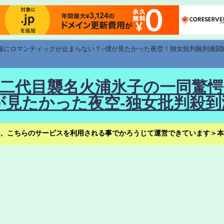
速報にロマンティックが止まらない？--僕が見たかった夜空！独女批判殺到激闘
！--二代目襲名火浦氷子の一同
見たかった夜空-独女批判殺到
、こちらのサービスを利用される事でかろうじて運営できています＞本