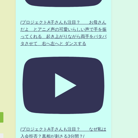
/プロジェクトA子さんも注目？ お母さん
だよ とアニメ声の可愛いらしい声で手を振
ってくれる 起き上がりながら両手をパタパ
タさせて 右へ左へと ダンスする
/プロジェクトA子さんも注目？ なぜ私は
入会拒否？真相が刺さる3分間？/