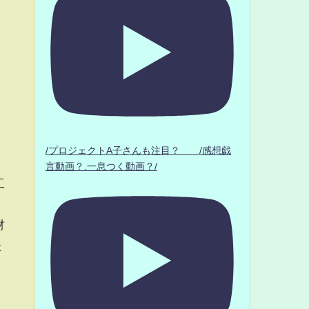
/プロジェクトA子さんも注目？ /感想戯
言動画？.一息つく動画？/
工
材
た