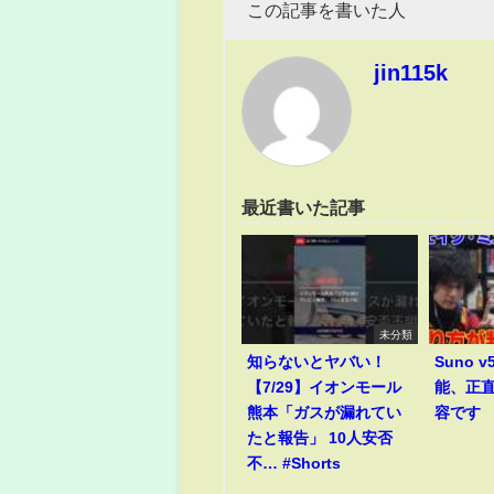
この記事を書いた人
jin115k
最近書いた記事
未分類
知らないとヤバい！
Suno 
【7/29】イオンモール
能、正
熊本「ガスが漏れてい
容です
たと報告」 10人安否
不… #Shorts