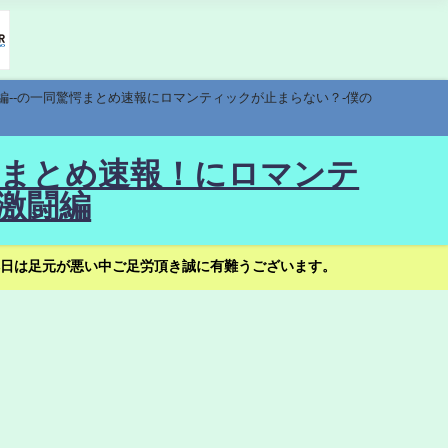
編--の一同驚愕まとめ速報にロマンティックが止まらない？-僕の
驚愕まとめ速報！にロマンテ
激闘編
日は足元が悪い中ご足労頂き誠に有難うございます。