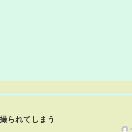
う
に撮られてしまう
j