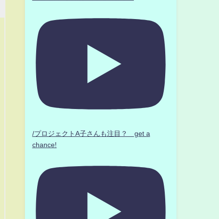
/プロジェクトA子さんも注目？ get a
chance!