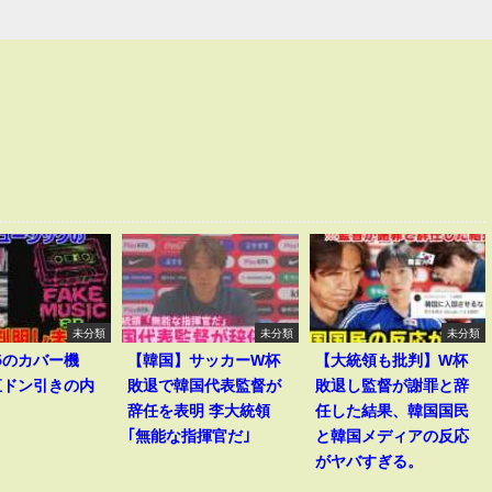
未分類
未分類
未分類
v5のカバー機
【韓国】サッカーW杯
【大統領も批判】W杯
直ドン引きの内
敗退で韓国代表監督が
敗退し監督が謝罪と辞
辞任を表明 李大統領
任した結果、韓国国民
｢無能な指揮官だ｣
と韓国メディアの反応
がヤバすぎる。