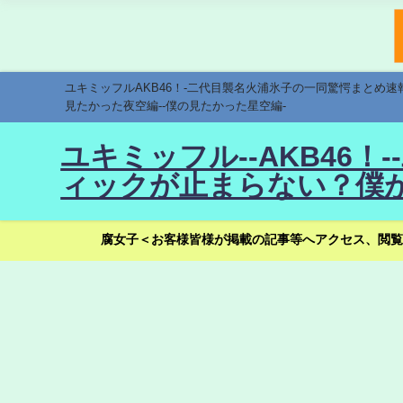
ユキミッフルAKB46！-二代目襲名火浦氷子の一同驚愕まとめ
見たかった夜空編--僕の見たかった星空編-
ユキミッフル--AKB46
ィックが止まらない？僕が
腐女子＜お客様皆様が掲載の記事等へアクセス、閲覧