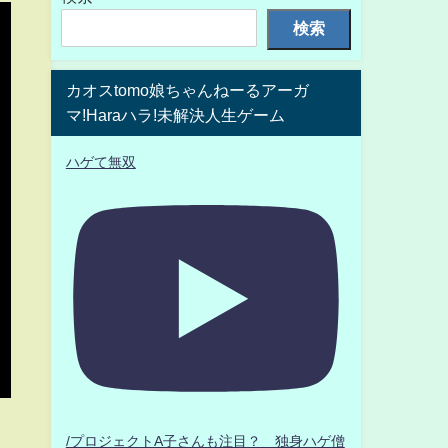
検索
カオスtomo娘ちゃんねーるアーガ
マ!Haraハラ!未解決人生ゲーム
ハゲて無双
/プロジェクトA子さんも注目？ 独身ハゲ僧