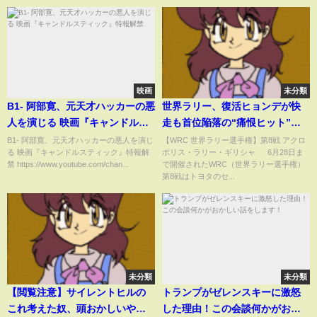
映画
未分類
B1- 阿部寛、元天才ハッカーの悪
世界ラリー、復活ヒョンデが快
人を演じる 映画『キャンドルス
走も首位陥落の“痛恨ヒット”…
ティック』特報解禁
オジエと超接近の優勝争いもフ
B1- 阿部寛、元天才ハッカーの悪人を演じ
【WRC 世界ラリー選手権】第8戦 アクロ
る 映画『キャンドルスティック』特報解
ポリス・ラリー・ギリシャ 6月28日ま
ロント大破、悔やまれる瞬間
禁 https://www.youtube.com/chan...
で開催されたWRC（世界ラリー選手権）
(ABEMA TIMES)
第8戦はトヨタのセ...
未分類
未分類
【閲覧注意】サイレントヒルの
トランプがゼレンスキーに激怒
これ考えた奴、頭おかしいや
した理由！この会談何かがおか