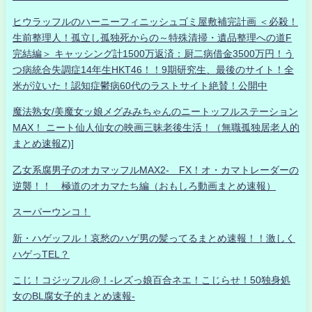
ヒウラッフルのハーニーフィニッシュゴミ屋敷補完計画 ＜必殺！
生前整理人！孤立し孤独死からの～特殊清掃・遺品整理への道F
完結編＞ キャッシング計1500万返済：厨二病借金3500万円！う
つ病統合失調症14年生HKT46！！9期研究生、最後のサイト！全
米が泣いた！認知症鬱病60代のラストサイト絶賛！公開中
魔法熟女/美魔女ッ娘メグみみちゃんのニートッフルステーション
MAX！ ニート仙人仙女の映画三昧老後生活！（無職孤独居老人的
まとめ速報Z)]
乙女系腐男子のオカマッフルMAX2- FX！オ・カマトレーダーの
逆襲！！ 極道のオカマたち編（おもしろ動画まとめ速報）
スーパーウンコ！
新・ハゲッフル！哀愁のハゲ男の髪ってるまとめ速報！！激しく
ハゲっTEL？
こじ！コジッフル@！-レズっ娘百合ネエ！こじらせ！50独身処
女のBL腐女子的まとめ速報-