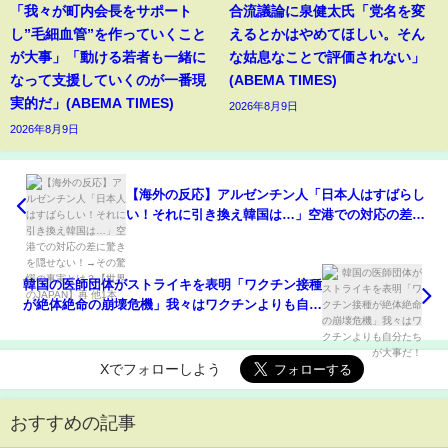
「我々が町内会長をサポート
合流議論に泉健太氏「党名を変
し”毛細血管”を作っていくこと
えるとかはやめてほしい。そん
が大事」「動ける若者も一緒に
な姑息なことで評価されない」
なって支援していくのが一番現
(ABEMA TIMES)
実的だ」(ABEMA TIMES)
2026年8月9日
2026年8月9日
【海外の反応】アルゼンチン人「日本人はすばらし
い！それに引き換え韓国は…」空港での対応の差に
驚きを隠せない！→その驚愕の事実とは？【世界の
JAPAN】再 他1本
韓国の医師団体がストライキを表明「ワクチン接種
が絶体絶命の崩壊危機」我々はワクチンよりも自分
たちが大事だ！
Xでフォローしよう
おすすめの記事