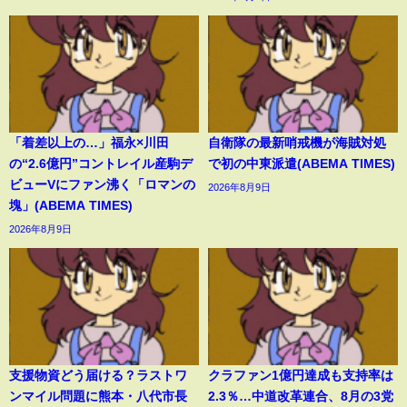
「着差以上の…」福永×川田
自衛隊の最新哨戒機が海賊対処
の“2.6億円”コントレイル産駒デ
で初の中東派遣(ABEMA TIMES)
ビューVにファン沸く「ロマンの
2026年8月9日
塊」(ABEMA TIMES)
2026年8月9日
支援物資どう届ける？ラストワ
クラファン1億円達成も支持率は
ンマイル問題に熊本・八代市長
2.3％…中道改革連合、8月の3党