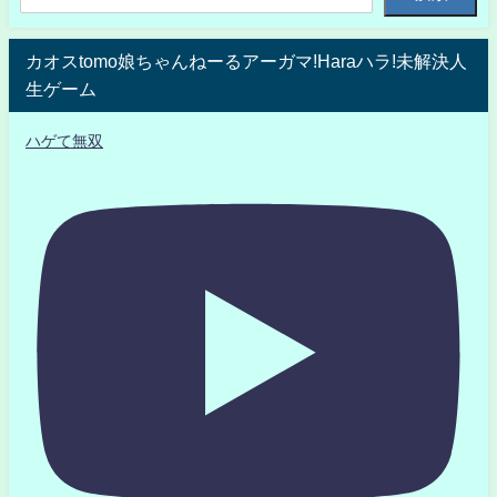
カオスtomo娘ちゃんねーるアーガマ!Haraハラ!未解決人
生ゲーム
ハゲて無双