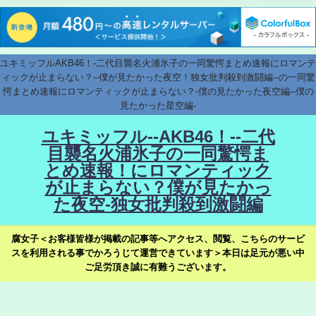
ユキミッフルAKB46！-二代目襲名火浦氷子の一同驚愕まとめ速報にロマンテ
ィックが止まらない？--僕が見たかった夜空！独女批判殺到激闘編--の一同驚
愕まとめ速報にロマンティックが止まらない？-僕の見たかった夜空編--僕の
見たかった星空編-
ユキミッフル--AKB46！--二代
目襲名火浦氷子の一同驚愕ま
とめ速報！にロマンティック
が止まらない？僕が見たかっ
た夜空-独女批判殺到激闘編
腐女子＜お客様皆様が掲載の記事等へアクセス、閲覧、こちらのサービ
スを利用される事でかろうじて運営できています＞本日は足元が悪い中
ご足労頂き誠に有難うございます。