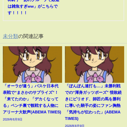
は雑魚すぎww」がこちらで
す！！！！
未分類
の関連記事
「オーラが違う」バスケ日本代
「ぽんぽん連打も…」未勝利戦
表戦で“まさかのサプライズ”！
での“渾身ガッツポーズ” 惜敗続
「来てたのか」「デカくなって
きにピリオド、師匠の馬を勝利
る」ベンチ裏で観戦する人物に
に導いた騎手の姿にファン胸熱
アリーナ大歓声(ABEMA TIMES)
「気持ちが伝わった」(ABEMA
TIMES)
2026年8月9日
2026年8月9日