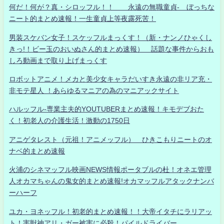
何だ！何が？真・シロッフル！！ 永遠の無職童貞- ぼっちな
ニート的まとめ速報！一生童貞上等夜露死苦！
男装スケバン女子！スケッフルまっくす！（新・ナンノひゃくし
きっ!！ビー玉のおいぬさん的まとめ速報） 話題な事件からおも
しろ動画まで取り上げまっくす
ロボットアニメ！メカと美少女キャラだいすき永遠の非リア充・
非モテ星人 ！あらゆるマニアの為のマニアックサイト
ハルッフル-専業主夫的YOUTUBERまとめ速報！キモデブおた
く！初老人の介護生活！激動の1750日
アニゲタレスト（元祖！アニメッフル） ひきこもりニートのオ
ナベ的まとめ速報
火浦のシネマッフル映画NEWS情報ポータブルの杜！オネエ管理
人オカマちゃんの鬼女的まとめ速報!オカマッフルアタックナンバ
ーハーフ
ユカ・ヨネッフル！初老的まとめ速報！！大帝イタチにラリアッ
ト！害獣神アリ・ガー被害に必殺！パイルドライバー