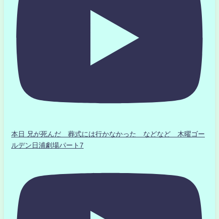
本日 兄が死んだ 葬式には行かなかった などなど 木曜ゴー
ルデン日浦劇場パート7