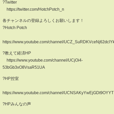
?Twitter
https://twitter.com/HotchPotch_n
各チャンネルの登録よろしくお願いします！
?Hotch Potch
https://www.youtube.com/channel/UCZ_SuRDKVceNj62dcl
?教えて経済HP
https://www.youtube.com/channel/UCjOi4-
53bGb3xO8VsaR51UA
?HP控室
https://www.youtube.com/channel/UCNSAKyYwEjGDt9OYYT
?HPみんなの声