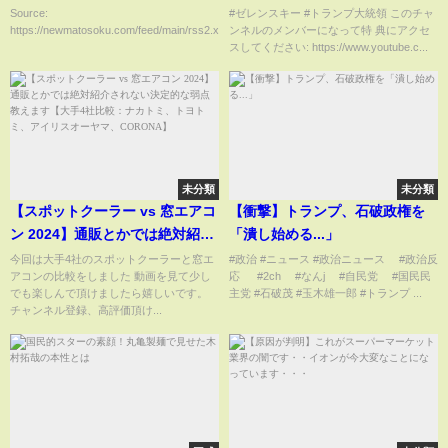
ろ･･････
しい話をします！
Source:
#ゼレンスキー #トランプ大統領 このチャ
https://newmatosoku.com/feed/main/rss2.xml...
ンネルのメンバーになって特 典にアクセ
スしてください: https://www.youtube.c...
未分類
未分類
【スポットクーラー vs 窓エアコ
【衝撃】トランプ、石破政権を
ン 2024】通販とかでは絶対紹介
「潰し始める...」
されない決定的な弱点教えます
今回は大手4社のスポットクーラーと窓エ
#政治 #ニュース #政治ニュース #政治反
アコンの比較をしました 動画を見て少し
応 #2ch #なんj #自民党 #国民民
【大手4社比較：ナカトミ、トヨ
でも楽しんで頂けましたら嬉しいです。
主党 #石破茂 #玉木雄一郎 #トランプ ...
トミ、アイリスオーヤマ、
チャンネル登録、高評価頂け...
CORONA】