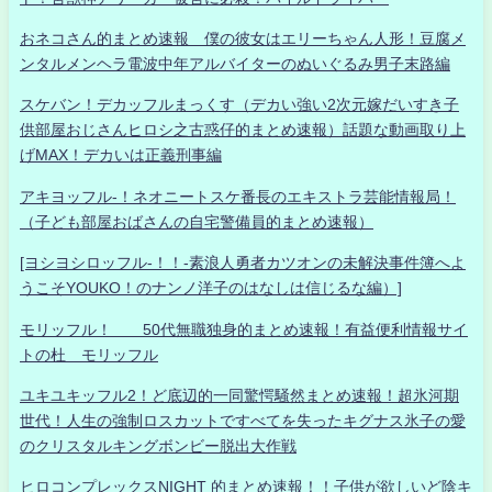
おネコさん的まとめ速報 僕の彼女はエリーちゃん人形！豆腐メ
ンタルメンヘラ電波中年アルバイターのぬいぐるみ男子末路編
スケバン！デカッフルまっくす（デカい強い2次元嫁だいすき子
供部屋おじさんヒロシ之古惑仔的まとめ速報）話題な動画取り上
げMAX！デカいは正義刑事編
アキヨッフル-！ネオニートスケ番長のエキストラ芸能情報局！
（子ども部屋おばさんの自宅警備員的まとめ速報）
[ヨシヨシロッフル-！！-素浪人勇者カツオンの未解決事件簿へよ
うこそYOUKO！のナンノ洋子のはなしは信じるな編）]
モリッフル！ 50代無職独身的まとめ速報！有益便利情報サイ
トの杜 モリッフル
ユキユキッフル2！ど底辺的一同驚愕騒然まとめ速報！超氷河期
世代！人生の強制ロスカットですべてを失ったキグナス氷子の愛
のクリスタルキングボンビー脱出大作戦
ヒロコンプレックスNIGHT 的まとめ速報！！子供が欲しいど陰キ