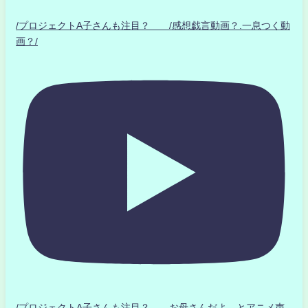
/プロジェクトA子さんも注目？ /感想戯言動画？.一息つく動
画？/
/プロジェクトA子さんも注目？ お母さんだよ とアニメ声