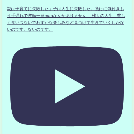
親は子育てに失敗した」子は人生に失敗した。負けに気付きも
う手遅れで逆転一発manなんかありません、 残りの人生、貧し
く食いつないでわずかな楽しみなど見つけて生きていくしかな
いのです。ないのです。