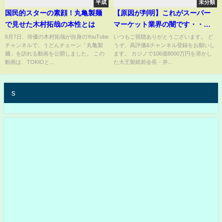
平成
未分類
国民的スターの素顔！丸亀製麺
【原因が判明】これがスーパー
で見せた木村拓哉の本性とは
マーケット業界の闇です・・イ
オンが今大変なことになってい
6月7日、俳優の木村拓哉が自身のYouTube
いつもご視聴ありがとうございます。 ど
チャンネルで、うどんチェーン「丸亀製
うぞ、高評価&チャンネル登録をお願いし
ます・・・
麺」を訪れる動画を公開しました。 この
ます。 カジノで106億8000万円を溶かし
動画は、TOKIOと...
た大王製紙前会長・井...
s