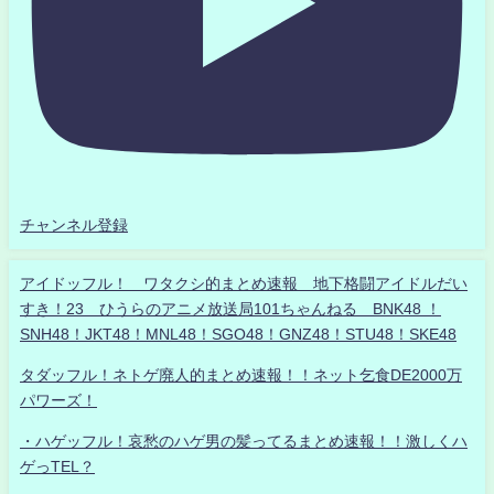
チャンネル登録
アイドッフル！ ワタクシ的まとめ速報 地下格闘アイドルだい
すき！23 ひうらのアニメ放送局101ちゃんねる BNK48 ！
SNH48！JKT48！MNL48！SGO48！GNZ48！STU48！SKE48
タダッフル！ネトゲ廃人的まとめ速報！！ネット乞食DE2000万
パワーズ！
・ハゲッフル！哀愁のハゲ男の髪ってるまとめ速報！！激しくハ
ゲっTEL？