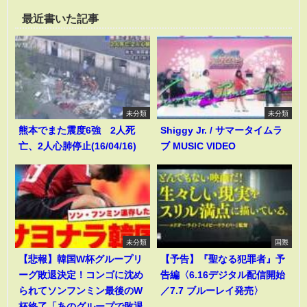
最近書いた記事
未分類
未分類
熊本でまた震度6強 2人死
Shiggy Jr. / サマータイムラ
亡、2人心肺停止(16/04/16)
ブ MUSIC VIDEO
未分類
国際
【悲報】韓国W杯グループリ
【予告】『聖なる犯罪者』予
ーグ敗退決定！コンゴに沈め
告編〈6.16デジタル配信開始
られてソンフンミン最後のW
／7.7 ブルーレイ発売〉
杯終了「あのグループで敗退