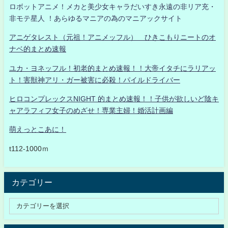
ロボットアニメ！メカと美少女キャラだいすき永遠の非リア充・
非モテ星人 ！あらゆるマニアの為のマニアックサイト
アニゲタレスト（元祖！アニメッフル） ひきこもりニートのオ
ナベ的まとめ速報
ユカ・ヨネッフル！初老的まとめ速報！！大帝イタチにラリアッ
ト！害獣神アリ・ガー被害に必殺！パイルドライバー
ヒロコンプレックスNIGHT 的まとめ速報！！子供が欲しいど陰キ
ャアラフィフ女子のめざせ！専業主婦！婚活計画編
萌えっとこあに！
t112-1000ｍ
カテゴリー