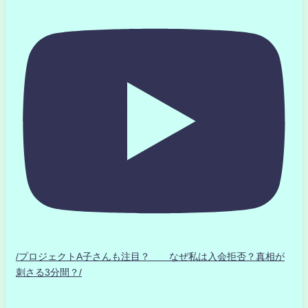
/プロジェクトA子さんも注目？ なぜ私は入会拒否？真相が
刺さる3分間？/