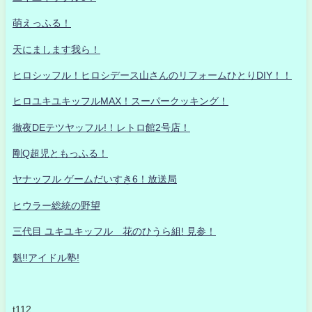
萌えっふる！
天にまします我ら！
ヒロシッフル！ヒロシデース山さんのリフォームひとりDIY！！
ヒロユキユキッフルMAX！スーパークッキング！
徹夜DEテツヤッフル!！レトロ館2号店！
剛Q超児ともっふる！
ヤナッフル ゲームだいすき6！放送局
ヒウラー総統の野望
三代目 ユキユキッフル 花のひうら組! 見参！
魁!!アイドル塾!
t112