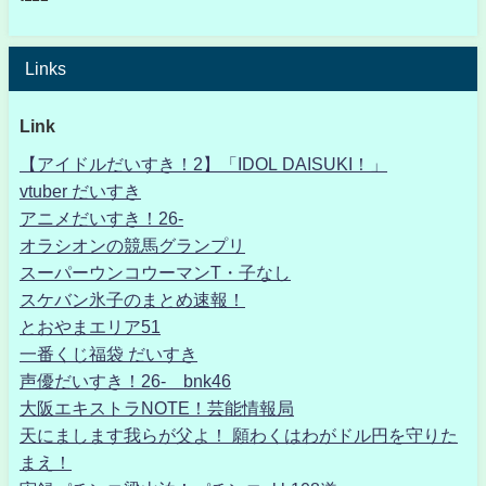
Links
Link
【アイドルだいすき！2】「IDOL DAISUKI！」
vtuber だいすき
アニメだいすき！26-
オラシオンの競馬グランプリ
スーパーウンコウーマンT・子なし
スケバン氷子のまとめ速報！
とおやまエリア51
一番くじ福袋 だいすき
声優だいすき！26- bnk46
大阪エキストラNOTE！芸能情報局
天にまします我らが父よ！ 願わくはわがドル円を守りた
まえ！