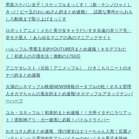
男装スケバン女子！スケッフルまっくす！（新・ナンノひゃくし
きっ!！ビー玉のおいぬさん的まとめ速報） 話題な事件からおも
しろ動画まで取り上げまっくす
ロボットアニメ！メカと美少女キャラだいすき永遠の非リア充・
非モテ星人 ！あらゆるマニアの為のマニアックサイト
ハルッフル-専業主夫的YOUTUBERまとめ速報！キモデブおた
く！初老人の介護生活！激動の1750日
アニゲタレスト（元祖！アニメッフル） ひきこもりニートのオ
ナベ的まとめ速報
火浦のシネマッフル映画NEWS情報ポータブルの杜！オネエ管理
人オカマちゃんの鬼女的まとめ速報!オカマッフルアタックナンバ
ーハーフ
ユカ・ヨネッフル！初老的まとめ速報！！大帝イタチにラリアッ
ト！害獣神アリ・ガー被害に必殺！パイルドライバー
おネコさん的まとめ速報 僕の彼女はエリーちゃん人形！豆腐メ
ンタルメンヘラ電波中年アルバイターのぬいぐるみ男子末路編