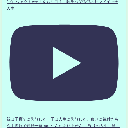
/プロジェクトA子さんも注目？ 独身ハゲ僧侶のサンドイッチ
人生
親は子育てに失敗した」子は人生に失敗した。負けに気付きも
う手遅れで逆転一発manなんかありません、 残りの人生、貧し