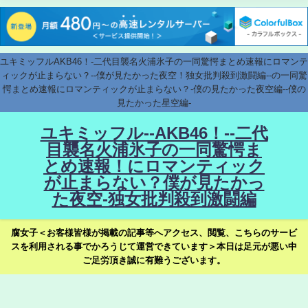
ユキミッフルAKB46！-二代目襲名火浦氷子の一同驚愕まとめ速報にロマンテ
ィックが止まらない？--僕が見たかった夜空！独女批判殺到激闘編--の一同驚
愕まとめ速報にロマンティックが止まらない？-僕の見たかった夜空編--僕の
見たかった星空編-
ユキミッフル--AKB46！--二代
目襲名火浦氷子の一同驚愕ま
とめ速報！にロマンティック
が止まらない？僕が見たかっ
た夜空-独女批判殺到激闘編
腐女子＜お客様皆様が掲載の記事等へアクセス、閲覧、こちらのサービ
スを利用される事でかろうじて運営できています＞本日は足元が悪い中
ご足労頂き誠に有難うございます。