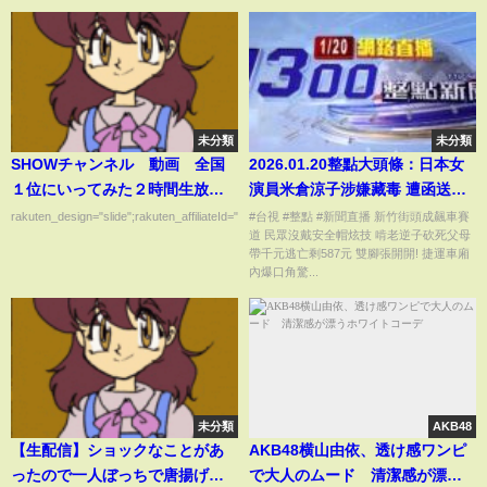
未分類
未分類
SHOWチャンネル 動画 全国
2026.01.20整點大頭條：日本女
１位にいってみた２時間生放送
演員米倉涼子涉嫌藏毒 遭函送檢
ＳＰ 9月30日
方【台視1300整點新聞】
rakuten_design="slide";rakuten_affiliateId="00ed0224.63...
#台視 #整點 #新聞直播 新竹街頭成飆車賽
道 民眾沒戴安全帽炫技 啃老逆子砍死父母
帶千元逃亡剩587元 雙腳張開開! 捷運車廂
內爆口角驚...
未分類
AKB48
【生配信】ショックなことがあ
AKB48横山由依、透け感ワンピ
ったので一人ぼっちで唐揚げお
で大人のムード 清潔感が漂う