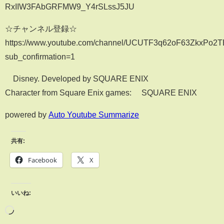
RxIIW3FAbGRFMW9_Y4rSLssJ5JU
☆チャンネル登録☆
https://www.youtube.com/channel/UCUTF3q62oF63ZkxPo2T
sub_confirmation=1
©Disney. Developed by SQUARE ENIX
Character from Square Enix games: ©SQUARE ENIX
powered by
Auto Youtube Summarize
共有:
Facebook
X
いいね: