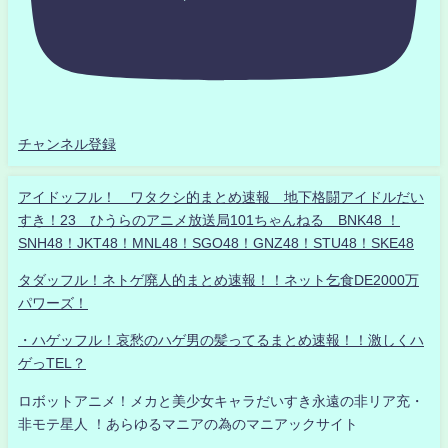
チャンネル登録
アイドッフル！ ワタクシ的まとめ速報 地下格闘アイドルだい
すき！23 ひうらのアニメ放送局101ちゃんねる BNK48 ！
SNH48！JKT48！MNL48！SGO48！GNZ48！STU48！SKE48
タダッフル！ネトゲ廃人的まとめ速報！！ネット乞食DE2000万
パワーズ！
・ハゲッフル！哀愁のハゲ男の髪ってるまとめ速報！！激しくハ
ゲっTEL？
ロボットアニメ！メカと美少女キャラだいすき永遠の非リア充・
非モテ星人 ！あらゆるマニアの為のマニアックサイト