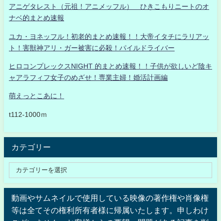
アニゲタレスト（元祖！アニメッフル） ひきこもりニートのオ
ナベ的まとめ速報
ユカ・ヨネッフル！初老的まとめ速報！！大帝イタチにラリアッ
ト！害獣神アリ・ガー被害に必殺！パイルドライバー
ヒロコンプレックスNIGHT 的まとめ速報！！子供が欲しいど陰キ
ャアラフィフ女子のめざせ！専業主婦！婚活計画編
萌えっとこあに！
t112-1000ｍ
カテゴリー
動画やサムネイルで使用している映像の著作権や肖像権
等は全てその権利所有者様に帰属いたします。申しわけ