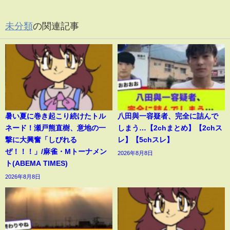
未分類
の関連記事
暑い夏に巻き起こり続けたトル
八田與一容疑者、完全に詰んで
ネード！瀬戸熊直樹、意地の一
しまう…【2chまとめ】【2chス
撃に大興奮「しびれる
レ】【5chスレ】
ぜ！！！」/麻雀・Mトーナメン
2026年8月8日
ト(ABEMA TIMES)
2026年8月8日