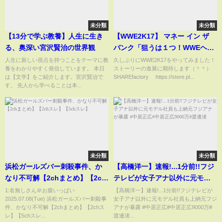
未分類
未分類
【13分で学ぶ教養】人生に生き
【WWE2K17】 マネー イン ザ
る、奥深い宮沢賢治の世界観
バンク「狙うは１つ！WWEヘビ
ー級タイトル！」
人生に新しい視点を持つことをテーマに教
久しぶりにWWE2K17をやってみました！
養をわかりやすく発信しています。 本日
ストーリーの進展に期待します（＾＾）
は【文学】をご紹介します。宮沢賢治で
SHAREfactory™ https://store.pl...
す。 先人から学べることは本...
未分類
未分類
浜松ガールズバー刺殺事件、か
【高橋洋一】速報!...1分前!!フジ
なり不可解【2chまとめ】【2ch
テレビが女子アナ以外に元モデ
スレ】【5chスレ】
ル社員も上納元フジアナが暴露 #
1:名無しさん＠お腹いっぱい
【高橋洋一】速報!...1分前!!フジテレビが
2025.07.08(Tue) 浜松ガールズバー刺殺事
女子アナ以外に元モデル社員も上納元フジ
中居正広#中居正広9000万#渡邊
件、かなり不可解【2chまとめ】【2chス
アナが暴露 #中居正広#中居正広9000万#
渚
レ】【5chスレ...
渡邊渚...