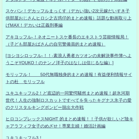
スケバン！デカッフルまっくす（デカい強い2次元嫁だいすき子
供部屋おじさんヒロシ之古惑仔的まとめ速報）話題な動画取り上
げMAX！デカいは正義刑事編
アキヨッフル-！ネオニートスケ番長のエキストラ芸能情報局！
（子ども部屋おばさんの自宅警備員的まとめ速報）
[ヨシヨシロッフル-！！-素浪人勇者カツオンの未解決事件簿へよ
うこそYOUKO！のナンノ洋子のはなしは信じるな編）]
モリッフル！ 50代無職独身的まとめ速報！有益便利情報サイ
トの杜 モリッフル
ユキユキッフル2！ど底辺的一同驚愕騒然まとめ速報！超氷河期
世代！人生の強制ロスカットですべてを失ったキグナス氷子の愛
のクリスタルキングボンビー脱出大作戦
ヒロコンプレックスNIGHT 的まとめ速報！！子供が欲しいど陰キ
ャアラフィフ女子のめざせ！専業主婦！婚活計画編
ユキユキッフル3！