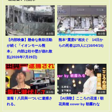
未分類
未分類
【内部映像】懸命な救助活動
熊本“震度6”相次ぐ 14日か
が続く「イオンモール熊
らの死者は25人に(16/04/16)
本」 内部は柱や壁が崩れ散
乱(2026年7月29日)
未分類
未分類
速報！八田與一ついに逮捕さ
【AI演歌】こころの花道 / 朝
れる。
花美穂 cover by 朝霧れな