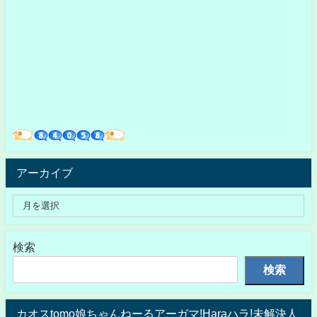
アーカイブ
検索
検索
カオスtomo娘ちゃんねーるアーガマ!Haraハラ!未解決人