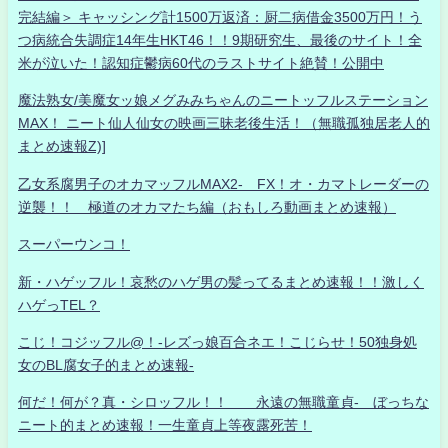
完結編＞ キャッシング計1500万返済：厨二病借金3500万円！う
つ病統合失調症14年生HKT46！！9期研究生、最後のサイト！全
米が泣いた！認知症鬱病60代のラストサイト絶賛！公開中
魔法熟女/美魔女ッ娘メグみみちゃんのニートッフルステーション
MAX！ ニート仙人仙女の映画三昧老後生活！（無職孤独居老人的
まとめ速報Z)]
乙女系腐男子のオカマッフルMAX2- FX！オ・カマトレーダーの
逆襲！！ 極道のオカマたち編（おもしろ動画まとめ速報）
スーパーウンコ！
新・ハゲッフル！哀愁のハゲ男の髪ってるまとめ速報！！激しく
ハゲっTEL？
こじ！コジッフル@！-レズっ娘百合ネエ！こじらせ！50独身処
女のBL腐女子的まとめ速報-
何だ！何が？真・シロッフル！！ 永遠の無職童貞- ぼっちな
ニート的まとめ速報！一生童貞上等夜露死苦！