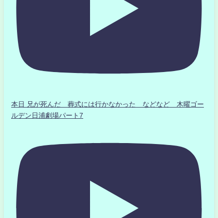
本日 兄が死んだ 葬式には行かなかった などなど 木曜ゴー
ルデン日浦劇場パート7