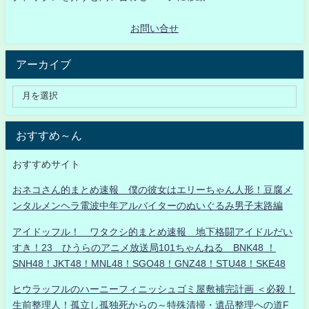
お問い合せ
アーカイブ
おすすめ～ん
おすすめサイト
おネコさん的まとめ速報 僕の彼女はエリーちゃん人形！豆腐メ
ンタルメンヘラ電波中年アルバイターのぬいぐるみ男子末路編
アイドッフル！ ワタクシ的まとめ速報 地下格闘アイドルだい
すき！23 ひうらのアニメ放送局101ちゃんねる BNK48 ！
SNH48！JKT48！MNL48！SGO48！GNZ48！STU48！SKE48
ヒウラッフルのハーニーフィニッシュゴミ屋敷補完計画 ＜必殺！
生前整理人！孤立し孤独死からの～特殊清掃・遺品整理への道F