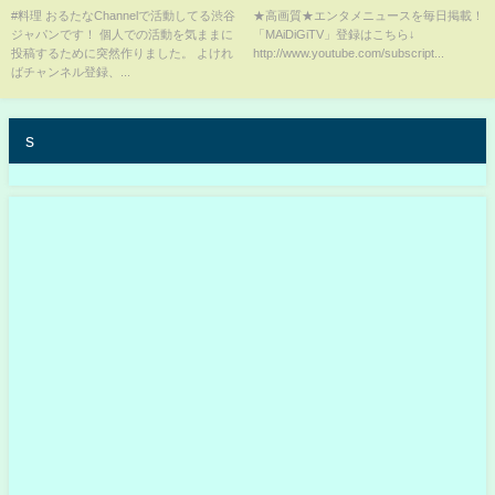
にぎりを作って食べるアラサー
ホワイトコーデ
#料理 おるたなChannelで活動してる渋谷
★高画質★エンタメニュースを毎日掲載！
ジャパンです！ 個人での活動を気ままに
「MAiDiGiTV」登録はこちら↓
独身男子
投稿するために突然作りました。 よけれ
http://www.youtube.com/subscript...
ばチャンネル登録、...
s