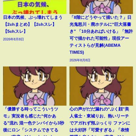
日本の気候、ぶっ壊れてしまう
「8階にどうやって描いた？」日
【2chまとめ】【2chスレ】
光鬼怒川・廃ホテルに“巨大落書
【5chスレ】
き” 「10分あればいける」「無許
可で描かれた可能性」現役アー
2026年8月8日
ティストらが見解(ABEMA
TIMES)
2026年8月8日
「優勝する時ってこういうツ
心の声がだだ漏れの“ぷく顔”美
モ」実況者も感じた“何かあ
人雀士・東城りお、熱いリーチ
る”流れ 混一色テンパイから3秒
でアガれず頬ぷっくり ファンに
後にロン「システムできてる
は大好評「可愛すぎる」「表情