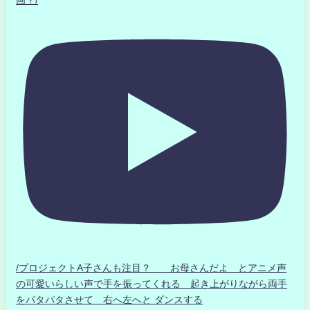
画？/
/プロジェクトA子さんも注目？ お母さんだよ とアニメ声
の可愛いらしい声で手を振ってくれる 起き上がりながら両手
をパタパタさせて 右へ左へと ダンスする