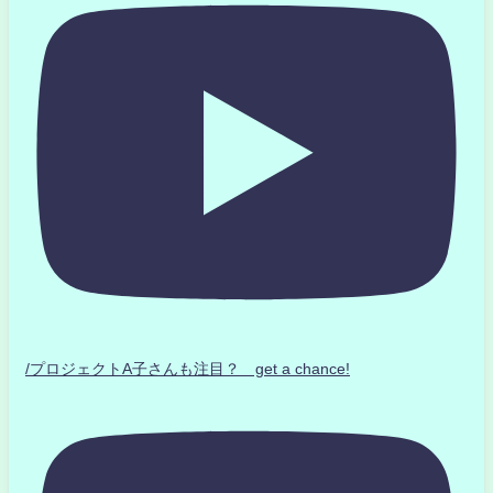
/プロジェクトA子さんも注目？ get a chance!