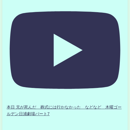
本日 兄が死んだ 葬式には行かなかった などなど 木曜ゴー
ルデン日浦劇場パート7