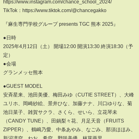
https://www.instagram.com/chance_school_2024/
TikTok：https://www.tiktok.com/@chancegakko
『麻生専門学校グループ presents TGC 熊本 2025』
●日時
2025年4月12日（土） 開場12:00 開演13:30 終演18:30（予
定）
●会場
グランメッセ熊本
●GUEST MODEL
安斉星来、池田美優、梅田みゆ（CUTIE STREET）、大峰
ユリホ、岡崎紗絵、景井ひな、加藤ナナ、川口ゆりな、菊
池日菜子、雑賀サクラ、さくら、せいら、立花琴未
（CANDY TUNE）、田鍋梨々花、月足天音（FRUITS
ZIPPER）、鶴嶋乃愛、中条あやみ、なごみ、那須ほほみ、
新沼凛空、ねお、希空、野咲美優、林芽亜里、