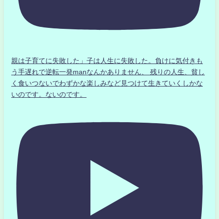
親は子育てに失敗した」子は人生に失敗した。負けに気付きも
う手遅れで逆転一発manなんかありません、 残りの人生、貧し
く食いつないでわずかな楽しみなど見つけて生きていくしかな
いのです。ないのです。