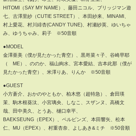
HITOMI（SAY MY NAME）、藤田ニコル、ブリッジマン遊
七、古澤里紗（CUTIE STREET）、本田紗来、MINAMI、
村上愛花、村川緋杏(CANDY TUNE)、村瀬紗英、ゆいちゃ
み、ゆうちゃみ、莉子 ※50音順
●MODEL
金澤亜美（僕が見たかった青空）、黒嵜菜々子、谷崎早耶
（≠ME）、ののか、福山絢水、宮本愛結、吉本此那（僕が
見たかった青空）、米澤りあ、りんか ※50音順
●GUEST
小方蒼介、おかのやともか、柏木悠（超特急）、倉田瑛
茉、駒木根葵汰、小宮璃央、しなこ、スザンヌ、高橋文
哉、田中美久、とうあ、樋口幸平、
BAEKSEUNG（EPEX）、ペルピンズ、本田響矢、松本
仁、MU（EPEX）、村重杏奈、よしあき&ミチ ※50音順