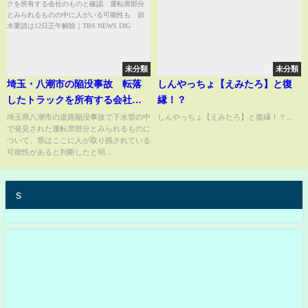
未分類
未分類
埼玉・八潮市の陥没事故 転落
しんやっちょ【えみたろ】と復
したトラックを所有する会社の
縁！？
ものと確認 運転席部分とみら
埼玉県八潮市の道路陥没事故で下水管の中
しんやっちょ【えみたろ】と復縁！？...
で発見された運転席部分とみられるものに
れるものの中に人がいる可能性
ついて、県はここに人が取り残されている
も 節水要請は12日正午解除｜
可能性があると判断したと明...
TBS NEWS DIG
s