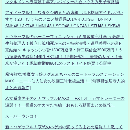
ンタルメンヘラ電波中年アルバイターのぬいぐるみ男子末路編
アイドッフル！ ワタクシ的まとめ速報 地下格闘アイドルだい
すき！23 ひうらのアニメ放送局101ちゃんねる BNK48 ！
SNH48！JKT48！MNL48！SGO48！GNZ48！STU48！SKE48
ヒウラッフルのハーニーフィニッシュゴミ屋敷補完計画 ＜必殺！
生前整理人！孤立し孤独死からの～特殊清掃・遺品整理への道F
完結編＞ キャッシング計1500万返済：厨二病借金3500万円！う
つ病統合失調症14年生HKT46！！9期研究生、最後のサイト！全
米が泣いた！認知症鬱病60代のラストサイト絶賛！公開中
魔法熟女/美魔女ッ娘メグみみちゃんのニートッフルステーション
MAX！ ニート仙人仙女の映画三昧老後生活！（無職孤独居老人的
まとめ速報Z)]
乙女系腐男子のオカマッフルMAX2- FX！オ・カマトレーダーの
逆襲！！ 極道のオカマたち編（おもしろ動画まとめ速報）
スーパーウンコ！
新・ハゲッフル！哀愁のハゲ男の髪ってるまとめ速報！！激しく