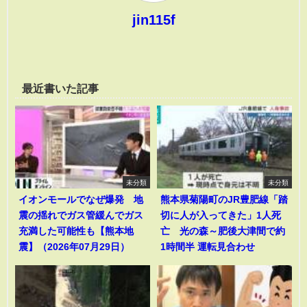
jin115f
最近書いた記事
未分類
未分類
イオンモールでなぜ爆発 地
熊本県菊陽町のJR豊肥線「踏
震の揺れでガス管緩んでガス
切に人が入ってきた」1人死
充満した可能性も【熊本地
亡 光の森～肥後大津間で約
震】（2026年07月29日）
1時間半 運転見合わせ