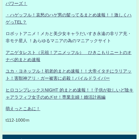
パワーズ！
・ハゲッフル！哀愁のハゲ男の髪ってるまとめ速報！！激しくハ
ゲっTEL？
ロボットアニメ！メカと美少女キャラだいすき永遠の非リア充・
非モテ星人 ！あらゆるマニアの為のマニアックサイト
アニゲタレスト（元祖！アニメッフル） ひきこもりニートのオ
ナベ的まとめ速報
ユカ・ヨネッフル！初老的まとめ速報！！大帝イタチにラリアッ
ト！害獣神アリ・ガー被害に必殺！パイルドライバー
ヒロコンプレックスNIGHT 的まとめ速報！！子供が欲しいど陰キ
ャアラフィフ女子のめざせ！専業主婦！婚活計画編
萌えっとこあに！
t112-1000ｍ