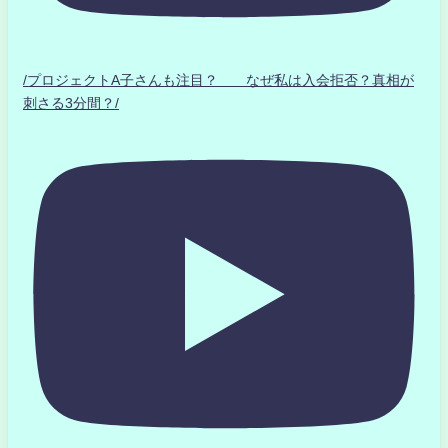
/プロジェクトA子さんも注目？ なぜ私は入会拒否？真相が
刺さる3分間？/