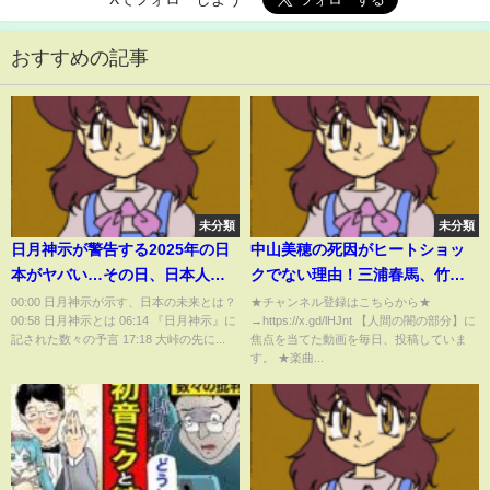
おすすめの記事
未分類
未分類
日月神示が警告する2025年の日
中山美穂の死因がヒートショッ
本がヤバい…その日、日本人は
クでない理由！三浦春馬、竹内
生まれ変わる！？【 都市伝説 日
結子とも関係があった可能性
00:00 日月神示が示す、日本の未来とは？
★チャンネル登録はこちらから★
00:58 日月神示とは 06:14 『日月神示』に
→https://x.gd/lHJnt 【人間の闇の部分】に
月神示 予言 2025年 】
も！【アニメ】【漫画】【実
記された数々の予言 17:18 大峠の先に...
焦点を当てた動画を毎日、投稿していま
話】
す。 ★楽曲...