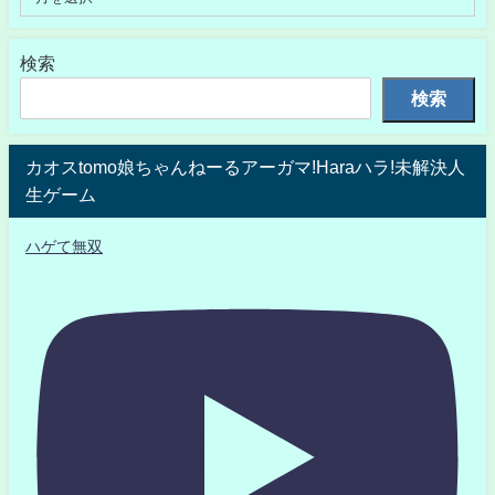
検索
検索
カオスtomo娘ちゃんねーるアーガマ!Haraハラ!未解決人
生ゲーム
ハゲて無双