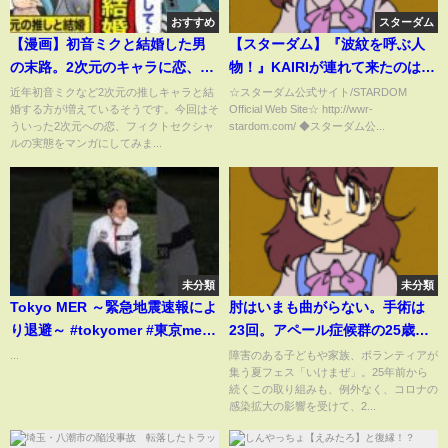
おすすめ
スターダム
【漫画】初音ミクと結婚した男
【スターダム】『波紋を呼ぶ人
の末路。2次元のキャラに恋、
物！』KAIRIが連れて来たのは安
SNSで炎上…理解されないフィ
納サオリ！4.23横浜アリーナで
近年初音ミクなど2次元の推しキャラと結
☆スターダム公式サイト/STARDOM
婚する方が増えているそうです。今回はそ
Official Web Site☆ http://wwr-
クトセクシャルの現状【レイナ
KAIRI＆なつぽい＆安納サオリで
ういった2次元への恋、フィクトセクシャ
stardom.com/ ◆スターダム公...
の部屋ブラックワールド】
アーティスト王座に挑戦！-4.2後
ルの実態をマンガにしてみま...
楽園ホール大会-【STARDOM】
未分類
未分類
Tokyo MER ～緊急地震速報によ
肘はいまも曲がらない。手術は
り退避～ #tokyomer #東京mer #
23回。アペール症候群の25歳の
トモキチーフ
人生が変わったという夏フェス
...
障害のある子どもや家族、ボランティアが
集う夏フェス「いけまぜ」。25年前から
「いけまぜ」とは？
続くこの取り組みも、例外なく、コロナの
感染拡大の影響を受けて、2...