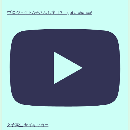
/プロジェクトA子さんも注目？ get a chance!
女子高生 サイキッカー