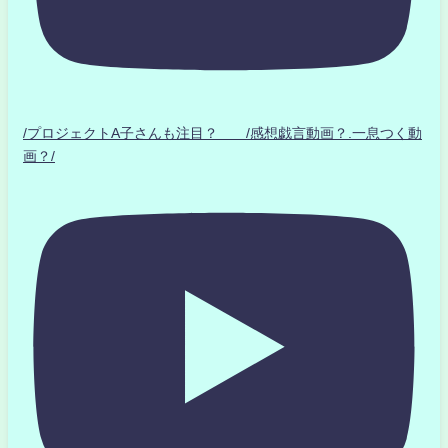
/プロジェクトA子さんも注目？ /感想戯言動画？.一息つく動
画？/