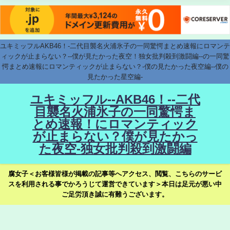
ユキミッフルAKB46！-二代目襲名火浦氷子の一同驚愕まとめ速報にロマンテ
ィックが止まらない？--僕が見たかった夜空！独女批判殺到激闘編--の一同驚
愕まとめ速報にロマンティックが止まらない？-僕の見たかった夜空編--僕の
見たかった星空編-
ユキミッフル--AKB46！--二代
目襲名火浦氷子の一同驚愕ま
とめ速報！にロマンティック
が止まらない？僕が見たかっ
た夜空-独女批判殺到激闘編
腐女子＜お客様皆様が掲載の記事等へアクセス、閲覧、こちらのサービ
スを利用される事でかろうじて運営できています＞本日は足元が悪い中
ご足労頂き誠に有難うございます。