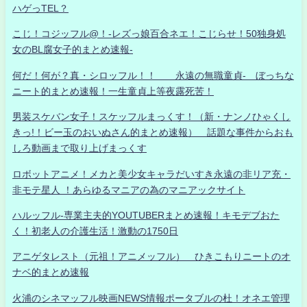
ハゲっTEL？
こじ！コジッフル@！-レズっ娘百合ネエ！こじらせ！50独身処
女のBL腐女子的まとめ速報-
何だ！何が？真・シロッフル！！ 永遠の無職童貞- ぼっちな
ニート的まとめ速報！一生童貞上等夜露死苦！
男装スケバン女子！スケッフルまっくす！（新・ナンノひゃくし
きっ!！ビー玉のおいぬさん的まとめ速報） 話題な事件からおも
しろ動画まで取り上げまっくす
ロボットアニメ！メカと美少女キャラだいすき永遠の非リア充・
非モテ星人 ！あらゆるマニアの為のマニアックサイト
ハルッフル-専業主夫的YOUTUBERまとめ速報！キモデブおた
く！初老人の介護生活！激動の1750日
アニゲタレスト（元祖！アニメッフル） ひきこもりニートのオ
ナベ的まとめ速報
火浦のシネマッフル映画NEWS情報ポータブルの杜！オネエ管理