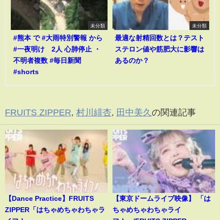
未分類
未分類
#熊本 で #大雨特別警報 から
最適な射精回数とは？テスト
#一夜明け 2人 心肺停止 ・
ステロン値や筋肥大に影響は
不明者複数 #毎日新聞
あるのか？
#shorts
FRUITS ZIPPER
,
村川緋杏
,
田中美久
の関連記事
【Dance Practice】FRUITS
【東京ドームライブ映像】 「は
ZIPPER「はちゃめちゃわちゃラ
ちゃめちゃわちゃライ