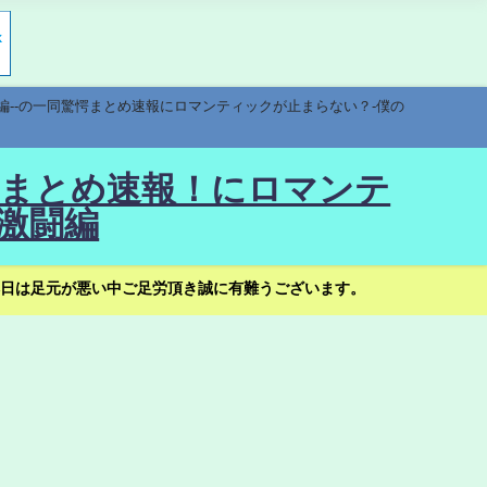
編--の一同驚愕まとめ速報にロマンティックが止まらない？-僕の
驚愕まとめ速報！にロマンテ
激闘編
日は足元が悪い中ご足労頂き誠に有難うございます。