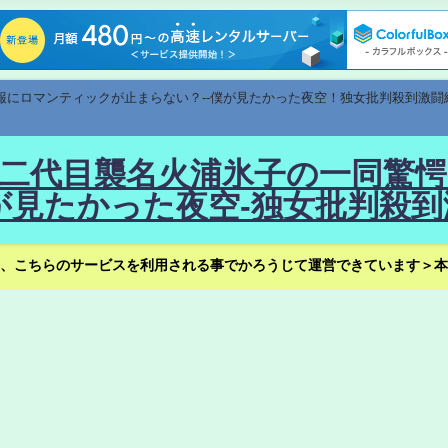
速報にロマンティックが止まらない？--僕が見たかった夜空！独女批判殺到激闘
！--二代目襲名火浦氷子の一同
見たかった夜空-独女批判殺到
、こちらのサービスを利用される事でかろうじて運営できています＞本