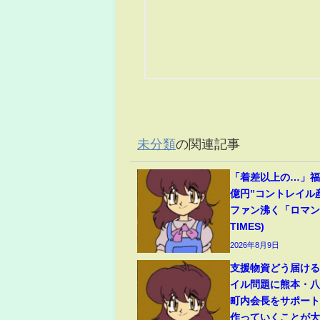
未分類
の関連記事
「着差以上の…」福永
億円”コントレイル
ファン沸く「ロマンの
TIMES)
2026年8月9日
支援物資どう届け
イル問題に熊本・
町内会長をサポート
作っていくことが