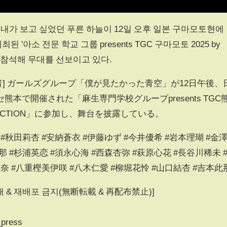
그룹 내가 보고 싶었던 푸른 하늘이 12일 오후 일본 구마모토현에
'아소 전문 학교 그룹 presents TGC 구마모토 2025 by
N'에 참석해 무대를 선보이고 있다.
 記者] ガールズグループ「僕が見たかった⻘空」が12日午後、
本で開催された「麻生専門学校グループpresents TGC
 COLLECTION」に参加し、舞台を披露している。
#秋田莉杏 #安納蒼衣 #伊藤ゆず #今井優希 #岩本理瑚 #金
那 #杉浦英恋 #須永心海 #西森杏弥 #萩原心花 #長谷川稀未 
奈 #八重樫美伊咲 #八木仁愛 #柳堀花怜 #山口結杏 #吉本此
무단전재 & 재배포 금지(無断転載 & 再配布禁止)]
_press