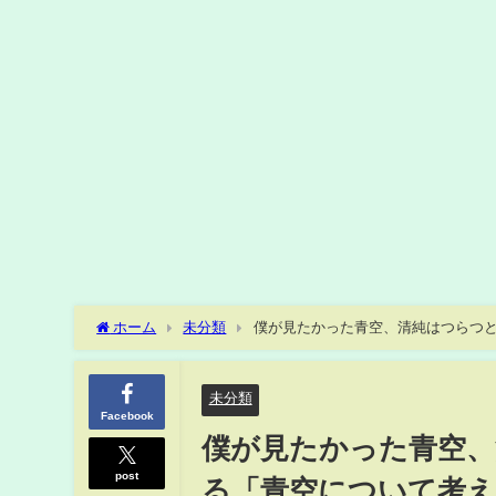
ホーム
未分類
僕が見たかった⻘空、清純はつらつと
プ presents TGC 熊本 2025]
未分類
Facebook
僕が見たかった⻘空
post
る「⻘空について考え