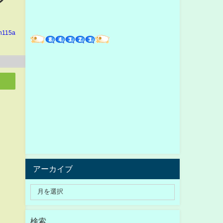
in115a
アーカイブ
検索