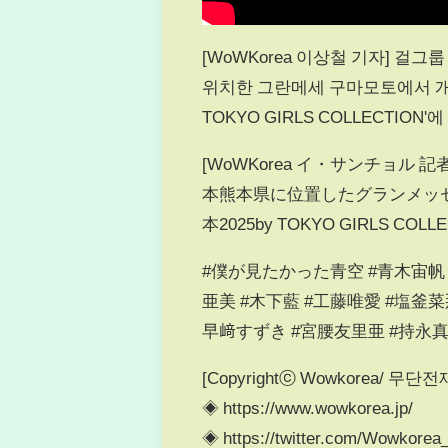
[WoWKorea 이상철 기자] 걸
위치한 그란메세 구마모토에서 개최된 
TOKYO GIRLS COLLECTIO
[WoWKorea イ・サンチョル
本熊本県に位置したグランメッセ熊
本2025by TOKYO GIRLS
#僕が見たかった青空 #青木宙帆 
亜美 #木下藍 #工藤唯愛 #塩釜菜
早﨑すずき #宮腰友里亜 #持永真
[Copyrightⓒ Wowkorea/ 
◈ https://www.wowkorea.jp/
◈ https://twitter.com/Wowkorea