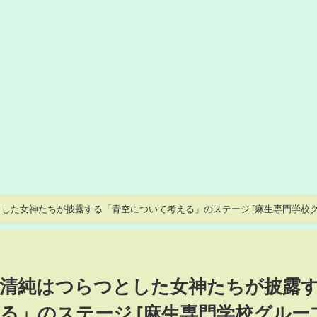
した女神たちが披露する「⻘空について考える」のステージ [麻生専門学校
、清純はつらつとした女神たちが披露
る」のステージ [麻生専門学校グルー