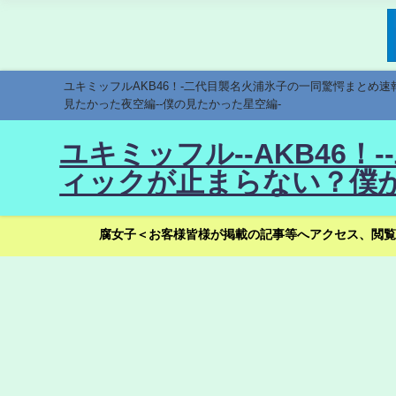
ユキミッフルAKB46！-二代目襲名火浦氷子の一同驚愕まとめ
見たかった夜空編--僕の見たかった星空編-
ユキミッフル--AKB46
ィックが止まらない？僕が
腐女子＜お客様皆様が掲載の記事等へアクセス、閲覧