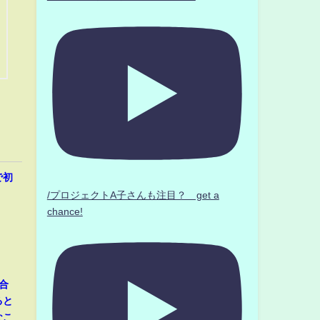
で初
/プロジェクトA子さんも注目？ get a
chance!
合
ると
なこ