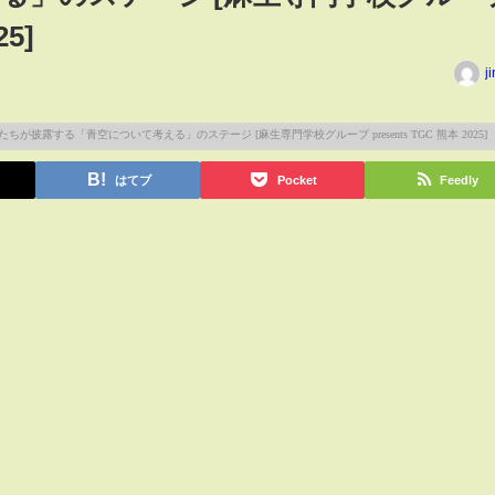
25]
j
はてブ
Pocket
Feedly