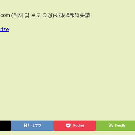
gmail.com (취재 및 보도 요청)-取材&報道要請
rize
はてブ
Pocket
Feedly