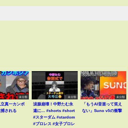
未分類
未分類
未分類
見立真一カンボ
涙腺崩壊！中野たむ永
「もうAI音楽って笑え
逮捕される
遠に… #shorts #short
ない」Suno v5の衝撃
#スターダム #stardom
#プロレス #女子プロレ