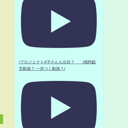
/プロジェクトA子さんも注目？ /感想戯
言動画？.一息つく動画？/