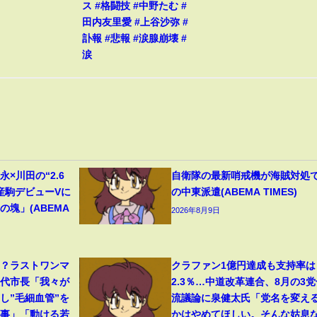
ス #格闘技 #中野たむ #
田内友里愛 #上谷沙弥 #
訃報 #悲報 #涙腺崩壊 #
涙
×川田の“2.6
自衛隊の最新哨戒機が海賊対処
産駒デビューVに
の中東派遣(ABEMA TIMES)
塊」(ABEMA
2026年8月9日
る？ラストワンマ
クラファン1億円達成も支持率は
八代市長「我々が
2.3％…中道改革連合、8月の3党
し”毛細血管”を
流議論に泉健太氏「党名を変え
大事」「動ける若
かはやめてほしい。そんな姑息