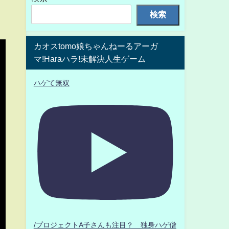
検索
カオスtomo娘ちゃんねーるアーガ
マ!Haraハラ!未解決人生ゲーム
ハゲて無双
/プロジェクトA子さんも注目？ 独身ハゲ僧