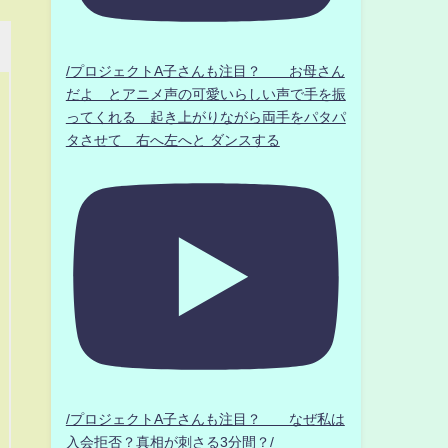
/プロジェクトA子さんも注目？ お母さん
だよ とアニメ声の可愛いらしい声で手を振
ってくれる 起き上がりながら両手をパタパ
タさせて 右へ左へと ダンスする
/プロジェクトA子さんも注目？ なぜ私は
入会拒否？真相が刺さる3分間？/