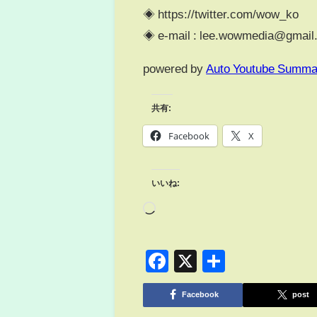
◈ https://twitter.com/wow_ko
◈ e-mail : lee.wowmedia@
powered by
Auto Youtube Summa
共有:
Facebook
X
いいね:
Facebook
X
共
有
Facebook
post