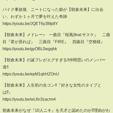
バイク事故後、ニートになった姫が【朝倉未来】に出会
い、わずか１ヶ月で夢を叶えた奇跡
https://youtu.be/JQET6y3Mp8Y
【朝倉未来】メドレー♪ 一曲目『桜風(feat.サスケ』 二曲
目『君が居れば』 三曲目『FIRE』 四曲目『空模様』
https://youtu.be/gyOBL0wgqhk
【朝倉未来】の誕プレがエグすぎる‼️仲間思いのメンバー
達‼️
https://youtu.be/epM1qhHZOnU
【朝倉未来】人生初の合コン‼️『好きな女性のタイプと
は⁉️』
https://youtu.be/wL6n3zacrm4
朝倉未来がなぜ『10人ニキ』を天才と認めたのか⁉️理由がわ