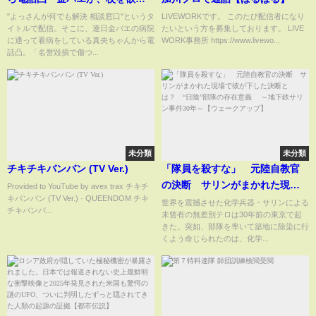
がってる?」 11月20日
"よっさんが何でも解決 相談窓口"というタ
LIVEWORKです。 このたび配信者になり
イトルで配信。そこに、連日金バエの病院
たいという方を募集しております。 LIVE
に通って看病をしている真央ちゃんから電
WORK事務所 https://www.livewo...
話凸。「名誉毀損で傷つ...
未分類
未分類
チキチキバンバン (TV Ver.)
「隊員を殺すな」 元陸自教官
の決断 サリンがまかれた現場
Provided to YouTube by avex trax チキチ
キバンバン (TV Ver.) · QUEENDOM チキ
で彼が下した決断とは？ “日
世界を震撼させた化学兵器・サリンによる
チキバンバ...
未曾有の無差別テロは30年前の東京で起
陰”部隊の存在意義 ～地下鉄サ
きた。突如、部隊を率いて築地に除染に行
リン事件30年～【ウェークアッ
くよう命じられたのは、化学...
プ】