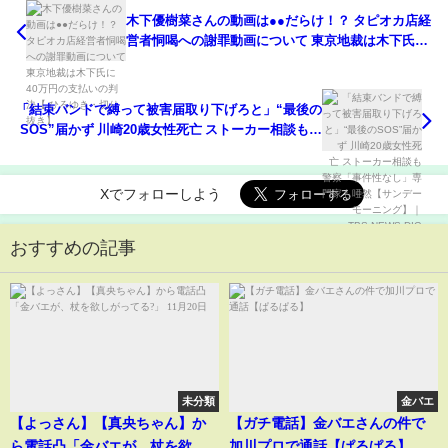
木下優樹菜さんの動画は●●だらけ！？ タピオカ店経
営者恫喝への謝罪動画について 東京地裁は木下氏に
40万円の支払いの判決【 ひろゆき・切り抜き】
「結束バンドで縛って被害届取り下げろと」“最後の
SOS”届かず 川崎20歳女性死亡 ストーカー相談も警
察「事件性なし」専門家も唖然【サンデーモーニン
グ】｜TBS NEWS DIG
Xでフォローしよう
おすすめの記事
未分類
金バエ
【よっさん】【真央ちゃん】か
【ガチ電話】金バエさんの件で
ら電話凸「金バエが、杖を欲し
加川プロで通話【ぱるぱる】