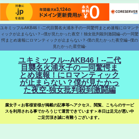
ユキミッフルAKB46！-二代目襲名火浦氷子の一同驚愕まとめ速報にロマンテ
ィックが止まらない？--僕が見たかった夜空！独女批判殺到激闘編--の一同驚
愕まとめ速報にロマンティックが止まらない？-僕の見たかった夜空編--僕の
見たかった星空編-
ユキミッフル--AKB46！--二代
目襲名火浦氷子の一同驚愕ま
とめ速報！にロマンティック
が止まらない？僕が見たかっ
た夜空-独女批判殺到激闘編
腐女子＜お客様皆様が掲載の記事等へアクセス、閲覧、こちらのサービ
スを利用される事でかろうじて運営できています＞本日は足元が悪い中
ご足労頂き誠に有難うございます。