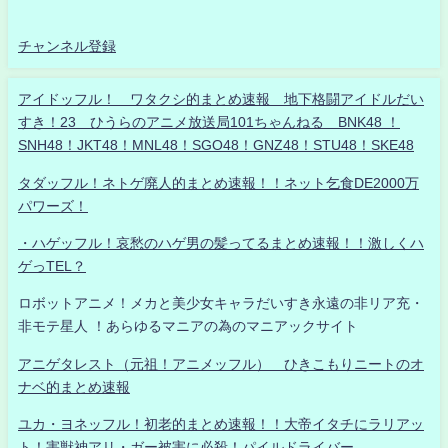
チャンネル登録
アイドッフル！ ワタクシ的まとめ速報 地下格闘アイドルだい
すき！23 ひうらのアニメ放送局101ちゃんねる BNK48 ！
SNH48！JKT48！MNL48！SGO48！GNZ48！STU48！SKE48
タダッフル！ネトゲ廃人的まとめ速報！！ネット乞食DE2000万
パワーズ！
・ハゲッフル！哀愁のハゲ男の髪ってるまとめ速報！！激しくハ
ゲっTEL？
ロボットアニメ！メカと美少女キャラだいすき永遠の非リア充・
非モテ星人 ！あらゆるマニアの為のマニアックサイト
アニゲタレスト（元祖！アニメッフル） ひきこもりニートのオ
ナベ的まとめ速報
ユカ・ヨネッフル！初老的まとめ速報！！大帝イタチにラリアッ
ト！害獣神アリ・ガー被害に必殺！パイルドライバー