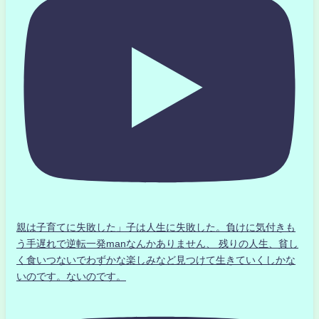
親は子育てに失敗した」子は人生に失敗した。負けに気付きも
う手遅れで逆転一発manなんかありません、 残りの人生、貧し
く食いつないでわずかな楽しみなど見つけて生きていくしかな
いのです。ないのです。