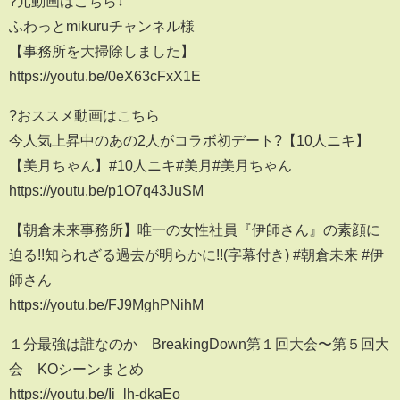
?元動画はこちら↓
ふわっとmikuruチャンネル様
【事務所を大掃除しました】
https://youtu.be/0eX63cFxX1E
?おススメ動画はこちら
今人気上昇中のあの2人がコラボ初デート?【10人ニキ】
【美月ちゃん】#10人ニキ#美月#美月ちゃん
https://youtu.be/p1O7q43JuSM
【朝倉未来事務所】唯一の女性社員『伊師さん』の素顔に
迫る!!知られざる過去が明らかに!!(字幕付き) #朝倉未来 #伊
師さん
https://youtu.be/FJ9MghPNihM
１分最強は誰なのか BreakingDown第１回大会〜第５回大
会 KOシーンまとめ
https://youtu.be/Ii_lh-dkaEo