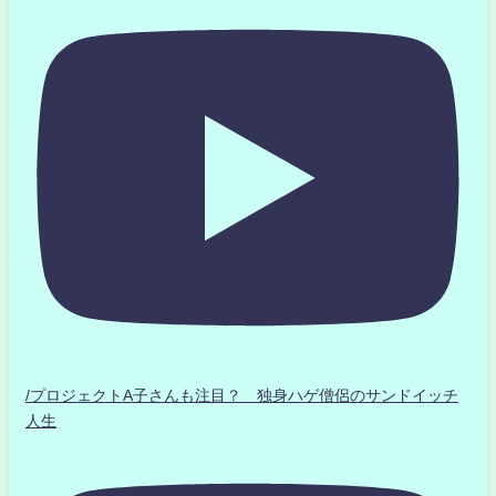
/プロジェクトA子さんも注目？ 独身ハゲ僧侶のサンドイッチ
人生