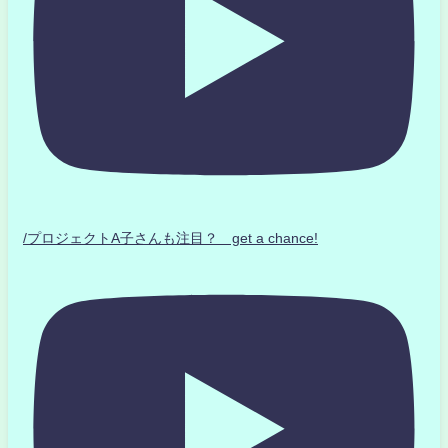
/プロジェクトA子さんも注目？ get a chance!