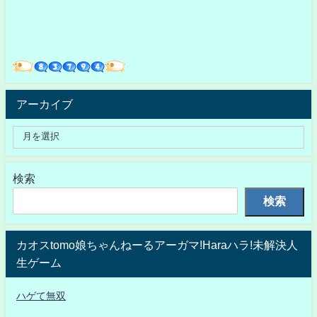
アーカイブ
検索
検索
カオスtomo娘ちゃんねーるアーガマ!Haraハラ!未解決人
生ゲーム
ハゲて無双