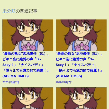
未分類
の関連記事
“最高の熟女”沢地優佳（51）、
“最高の熟女”沢地優佳（51）、
ビキニ姿に絶賛の声「So
ビキニ姿に絶賛の声「So
Sexy！」「ナイスバディ」
Sexy！」「ナイスバディ」
「隅々までも魅力的で綺麗！」
「隅々までも魅力的で綺麗！」
(ABEMA TIMES)
(ABEMA TIMES)
2026年8月7日
2026年8月7日