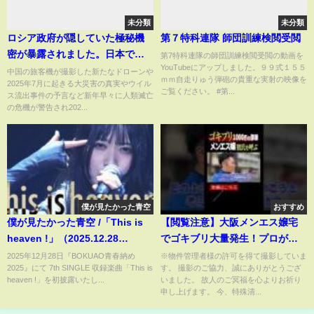
未分類
未分類
ロシア政府が隠していた極秘機
第７特科連隊 師団訓練検閲受閲
密が暴露されました。日本では
第7特科連隊の師団訓練検閲受閲の動画を
YouTubeにアップしました。９９式１５５
報道されない史上最鮮明な衝撃
中国の旅客機が撮影した新たなドローンや
ｍｍ自走りゅう弾砲の貴重な実射の映像を
2025年7月に起きる大災害の真実やウイル
映像と2025年発見された米国も
ご覧ください。 #第...
ス流出事件の予言など新年早々に人類滅亡
驚愕の謎のUFO、ついに判明し
の危機が警告され202...
たずっと隠されてきた人類の起
源の証拠【都市伝説】
僕が見たかった青空
おすすめ
僕が見たかった青空 /「This is
【閲覧注意】大阪メンエス嬢宅
heaven !」（2025.12.28
でゴキブリ大量発生！プロが限
BOKUAO青春納め2025）
界!? 絶叫した衝撃現場｜ゴミ屋
2025年12月28日『BOKUAO青春納め
※物件管理者様の許可を得て撮影していま
2025』にて 7th SINGLE 収録楽曲「This is
す。 撮影のご協力、誠にありがとうござ
敷清掃 #ゴミ屋敷 #ゴキブリ #
heaven !」を初披露いたし...
いました。 故人のご冥福を心よりお祈り
片付けられない
申し上げます。 今、特殊清...