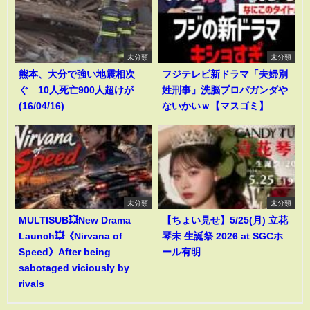
未分類
未分類
熊本、大分で強い地震相次
フジテレビ新ドラマ「夫婦別
ぐ 10人死亡900人超けが
姓刑事」洗脳プロパガンダや
(16/04/16)
ないかいｗ【マスゴミ】
未分類
未分類
MULTISUB💥New Drama
【ちょい見せ】5/25(月) 立花
Launch💥《Nirvana of
琴未 生誕祭 2026 at SGCホ
Speed》After being
ール有明
sabotaged viciously by
rivals