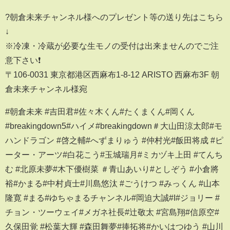
?朝倉未来チャンネル様へのプレゼント等の送り先はこちら
↓
※冷凍・冷蔵が必要な生モノの受付は出来ませんのでご注
意下さい❗️
〒106-0031 東京都港区西麻布1-8-12 ARISTO 西麻布3F 朝
倉未来チャンネル様宛
#朝倉未来 #吉田君#佐々木くん#たくまくん#岡くん
#breakingdown5#ハイメ#breakingdown＃大山田涼太郎#モ
ハンドラゴン #啓之輔#へずまりゅう #仲村光#飯田将成 #ピ
ーター・アーツ#白花こう#玉城瑞月#ミカヅキ上田 #てんち
む #北原未夢#木下優樹菜 ＃青山あいり#としぞう #小倉將
裕#かまる#中村貞士#川島悠汰 #ごうけつ #みっくん #山本
隆寛 #まる#ゆちゃまるチャンネル#岡迫大誠#I#ジョリー #
チョン・ツーウェイ#メガネ社長#辻敬太 #宮島翔#信原空#
久保田覚 #松葉大輝 #森田舞夢#捧拓将#かいはつゆう #山川