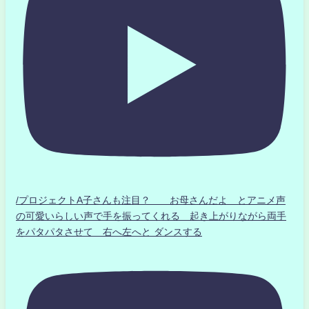
/プロジェクトA子さんも注目？ お母さんだよ とアニメ声
の可愛いらしい声で手を振ってくれる 起き上がりながら両手
をパタパタさせて 右へ左へと ダンスする