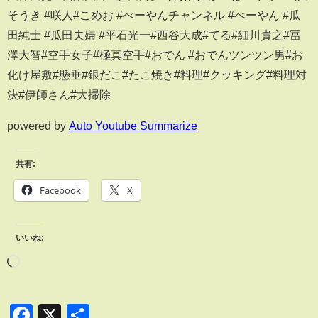
そうき #咲人#こめお #べーやんチャンネル #べーやん #瓜
田純士 #瓜田夫婦 #平石光一#西谷大成#てる#細川貴之#冨
澤大智#空手女子#極真空手#おでん #おでんツンツン男#お
化け屋敷#懸垂#銀だこ#たこ焼き#料理#クッキング#料理対
決#伊師さん#大掃除
powered by
Auto Youtube Summarize
共有:
Facebook
X
いいね:
Facebook
X
共