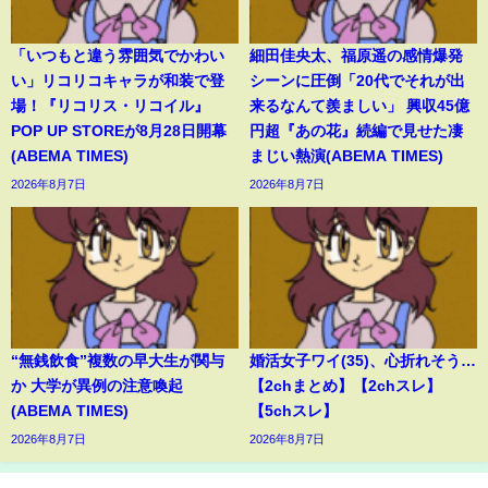
「いつもと違う雰囲気でかわい
細田佳央太、福原遥の感情爆発
い」リコリコキャラが和装で登
シーンに圧倒「20代でそれが出
場！『リコリス・リコイル』
来るなんて羨ましい」 興収45億
POP UP STOREが8月28日開幕
円超『あの花』続編で見せた凄
(ABEMA TIMES)
まじい熱演(ABEMA TIMES)
2026年8月7日
2026年8月7日
“無銭飲食”複数の早大生が関与
婚活女子ワイ(35)、心折れそう…
か 大学が異例の注意喚起
【2chまとめ】【2chスレ】
(ABEMA TIMES)
【5chスレ】
2026年8月7日
2026年8月7日