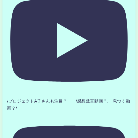
/プロジェクトA子さんも注目？ /感想戯言動画？.一息つく動
画？/