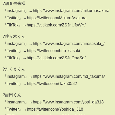
?朝倉未来様
『instagram』→https://www.instagram.com/mikuruasakura
『Twitter』→https://twitter.com/MikuruAsakura
『TikTok』→https://vt.tiktok.com/ZSJnUfsWY/
?佐々木くん
『instagram』→https://www.instagram.com/hirosasaki_/
『Twitter』→https://twitter.com/hiro_sasaki_
『TikTok』→https://vt.tiktok.com/ZSJnDoaSq/
?たくまくん
『instagram』→https://www.instagram.com/md_takuma/
『Twitter』→https://twitter.com/Taku0532
?吉田くん
『instagram』→https://www.instagram.com/yosi_da318
『Twitter』→https://twitter.com/Yoshida_318