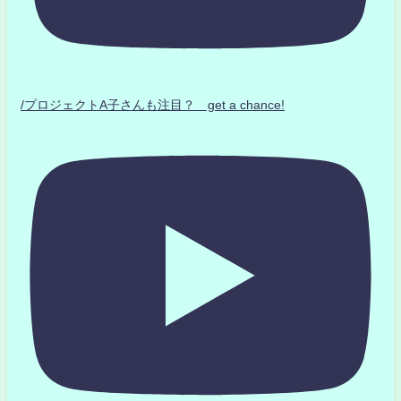
/プロジェクトA子さんも注目？ get a chance!