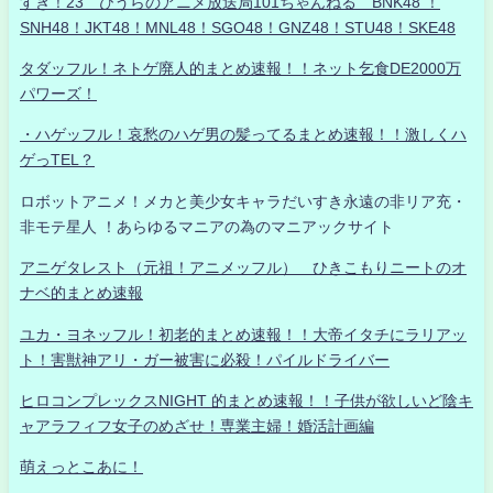
すき！23 ひうらのアニメ放送局101ちゃんねる BNK48 ！
SNH48！JKT48！MNL48！SGO48！GNZ48！STU48！SKE48
タダッフル！ネトゲ廃人的まとめ速報！！ネット乞食DE2000万
パワーズ！
・ハゲッフル！哀愁のハゲ男の髪ってるまとめ速報！！激しくハ
ゲっTEL？
ロボットアニメ！メカと美少女キャラだいすき永遠の非リア充・
非モテ星人 ！あらゆるマニアの為のマニアックサイト
アニゲタレスト（元祖！アニメッフル） ひきこもりニートのオ
ナベ的まとめ速報
ユカ・ヨネッフル！初老的まとめ速報！！大帝イタチにラリアッ
ト！害獣神アリ・ガー被害に必殺！パイルドライバー
ヒロコンプレックスNIGHT 的まとめ速報！！子供が欲しいど陰キ
ャアラフィフ女子のめざせ！専業主婦！婚活計画編
萌えっとこあに！