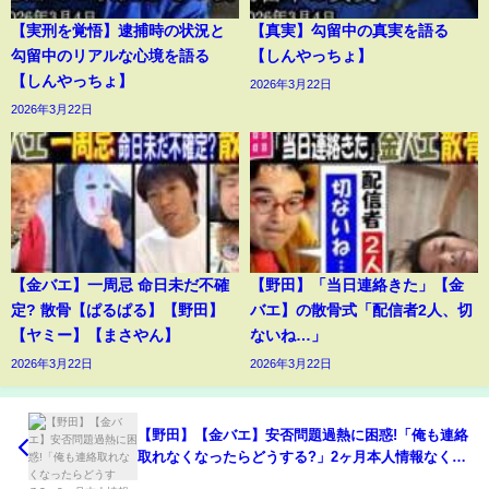
【実刑を覚悟】逮捕時の状況と
【真実】勾留中の真実を語る
勾留中のリアルな心境を語る
【しんやっちょ】
【しんやっちょ】
2026年3月22日
2026年3月22日
【金バエ】一周忌 命日未だ不確
【野田】「当日連絡きた」【金
定? 散骨【ぱるぱる】【野田】
バエ】の散骨式「配信者2人、切
【ヤミー】【まさやん】
ないね…」
2026年3月22日
2026年3月22日
【野田】【金バエ】安否問題過熱に困惑!「俺も連絡
取れなくなったらどうする?」2ヶ月本人情報なく憶
測、疑惑広がる