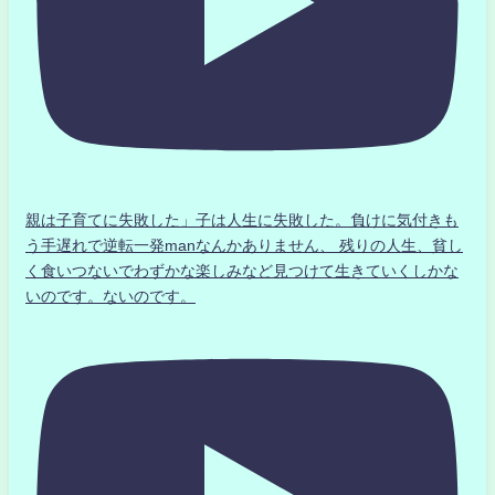
親は子育てに失敗した」子は人生に失敗した。負けに気付きも
う手遅れで逆転一発manなんかありません、 残りの人生、貧し
く食いつないでわずかな楽しみなど見つけて生きていくしかな
いのです。ないのです。