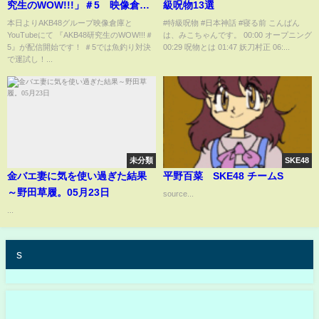
究生のWOW!!!」＃5 映像倉庫
級呪物13選
でも配信中！ 【久保姫菜乃・迫
本日よりAKB48グループ映像倉庫と
#特級呪物 #日本神話 #寝る前 こんばん
YouTubeにて 『AKB48研究生のWOW!!!＃
は、みこちゃんです。 00:00 オープニング
由芽実・花田藍衣】
5』が配信開始です！ ＃5では魚釣り対決
00:29 呪物とは 01:47 妖刀村正 06:...
で運試し！...
未分類
SKE48
金バエ妻に気を使い過ぎた結果
平野百菜 SKE48 チームS
～野田草履。05月23日
source...
...
s