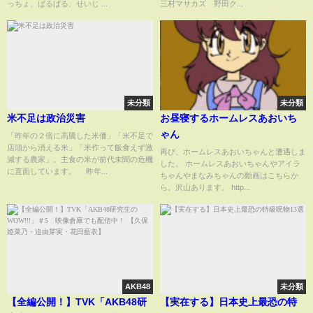
っちょ、ぱるぱる、せいじ ...
三村マサカズ 野田ク...
未分類
未分類
米不足は政治災害
お昼寝するホームレスあおいち
ゃん
「昨年の２倍に高騰した米価」「米不足で
店頭から消える米」「米作って飯食えず激
再び、ホームレスあおいちゃんと遭遇しま
減する農家」。主食の米が前代未聞の危機
した。 ホームレスあおいちゃんやアイラ
に直面しています。 昨年...
ちゃんやまなみちゃんの動画はこちらか
ら。沢山あります。 http...
AKB48
未分類
【全編公開！】TVK「AKB48研
【実在する】日本史上最恐の特