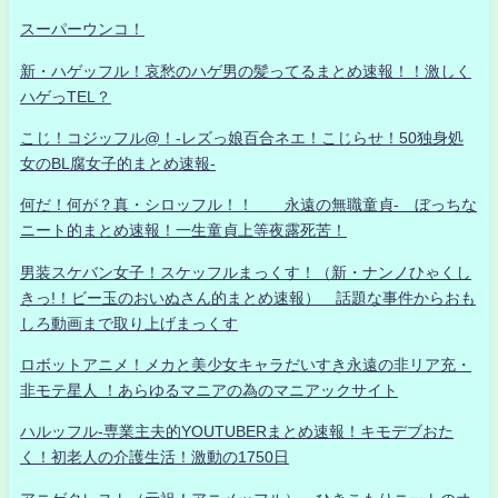
スーパーウンコ！
新・ハゲッフル！哀愁のハゲ男の髪ってるまとめ速報！！激しく
ハゲっTEL？
こじ！コジッフル@！-レズっ娘百合ネエ！こじらせ！50独身処
女のBL腐女子的まとめ速報-
何だ！何が？真・シロッフル！！ 永遠の無職童貞- ぼっちな
ニート的まとめ速報！一生童貞上等夜露死苦！
男装スケバン女子！スケッフルまっくす！（新・ナンノひゃくし
きっ!！ビー玉のおいぬさん的まとめ速報） 話題な事件からおも
しろ動画まで取り上げまっくす
ロボットアニメ！メカと美少女キャラだいすき永遠の非リア充・
非モテ星人 ！あらゆるマニアの為のマニアックサイト
ハルッフル-専業主夫的YOUTUBERまとめ速報！キモデブおた
く！初老人の介護生活！激動の1750日