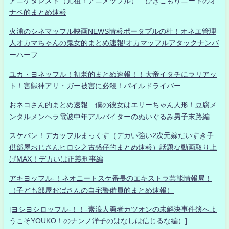
アニゲタレスト（元祖！アニメッフル） ひきこもりニートのオ
ナベ的まとめ速報
火浦のシネマッフル映画NEWS情報ポータブルの杜！オネエ管理
人オカマちゃんの鬼女的まとめ速報!オカマッフルアタックナンバ
ーハーフ
ユカ・ヨネッフル！初老的まとめ速報！！大帝イタチにラリアッ
ト！害獣神アリ・ガー被害に必殺！パイルドライバー
おネコさん的まとめ速報 僕の彼女はエリーちゃん人形！豆腐メ
ンタルメンヘラ電波中年アルバイターのぬいぐるみ男子末路編
スケバン！デカッフルまっくす（デカい強い2次元嫁だいすき子
供部屋おじさんヒロシ之古惑仔的まとめ速報）話題な動画取り上
げMAX！デカいは正義刑事編
アキヨッフル-！ネオニートスケ番長のエキストラ芸能情報局！
（子ども部屋おばさんの自宅警備員的まとめ速報）
[ヨシヨシロッフル-！！-素浪人勇者カツオンの未解決事件簿へよ
うこそYOUKO！のナンノ洋子のはなしは信じるな編）]