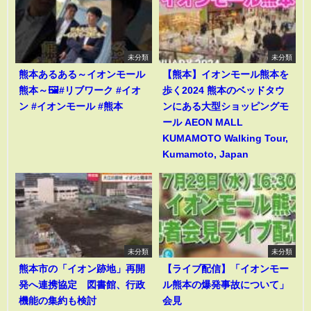
未分類
未分類
熊本あるある～イオンモール
【熊本】イオンモール熊本を
熊本～🖼️#リブワーク #イオ
歩く2024 熊本のベッドタウ
ン #イオンモール #熊本
ンにある大型ショッピングモ
ール AEON MALL
KUMAMOTO Walking Tour,
Kumamoto, Japan
未分類
未分類
熊本市の「イオン跡地」再開
【ライブ配信】「イオンモー
発へ連携協定 図書館、行政
ル熊本の爆発事故について」
機能の集約も検討
会見