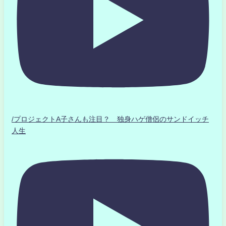
/プロジェクトA子さんも注目？ 独身ハゲ僧侶のサンドイッチ
人生