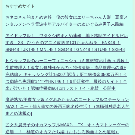
おすすめサイト
おネコさん的まとめ速報 僕の彼女はエリーちゃん人形！豆腐メ
ンタルメンヘラ電波中年アルバイターのぬいぐるみ男子末路編
アイドッフル！ ワタクシ的まとめ速報 地下格闘アイドルだい
すき！23 ひうらのアニメ放送局101ちゃんねる BNK48 ！
SNH48！JKT48！MNL48！SGO48！GNZ48！STU48！SKE48
ヒウラッフルのハーニーフィニッシュゴミ屋敷補完計画 ＜必殺！
生前整理人！孤立し孤独死からの～特殊清掃・遺品整理への道F
完結編＞ キャッシング計1500万返済：厨二病借金3500万円！う
つ病統合失調症14年生HKT46！！9期研究生、最後のサイト！全
米が泣いた！認知症鬱病60代のラストサイト絶賛！公開中
魔法熟女/美魔女ッ娘メグみみちゃんのニートッフルステーション
MAX！ ニート仙人仙女の映画三昧老後生活！（無職孤独居老人的
まとめ速報Z)]
乙女系腐男子のオカマッフルMAX2- FX！オ・カマトレーダーの
逆襲！！ 極道のオカマたち編（おもしろ動画まとめ速報）