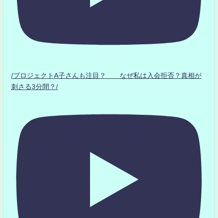
/プロジェクトA子さんも注目？ なぜ私は入会拒否？真相が
刺さる3分間？/