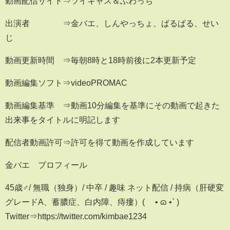
動画配信サイト⇒ツイキャス＆ふわっち
出演者 ⇒金バエ、しんやっちょ、ぱるぱる、せい
じ
動画更新時間 ⇒毎朝8時と18時前後に2本更新予定
動画編集ソフト⇒videoPROMAC
動画編集基準 ⇒動画10分編集を基準にその動画で起きた
出来事をタイトルに明記します
配信者動画許可⇒許可を得て動画を作成しています
金バエ プロフィール
45歳♂/ 無職（独身）/ 中卒 / 趣味 ネット配信 / 持病（肝硬変
グレードA、蓄膿症、白内障、痔瘻）( ´• ɷ •` )
Twitter⇒https://twitter.com/kimbae1234