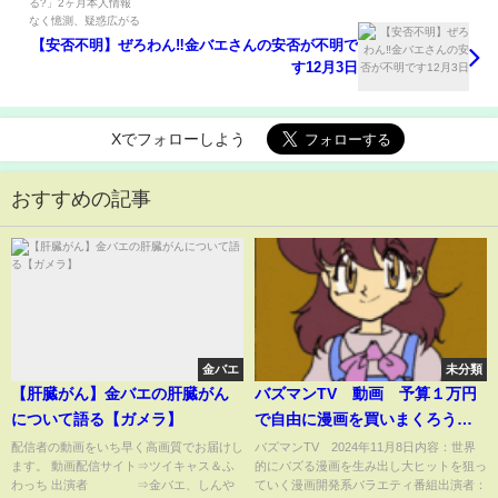
【安否不明】ぜろわん‼金バエさんの安否が不明で
す12月3日
Xでフォローしよう
おすすめの記事
金バエ
未分類
【肝臓がん】金バエの肝臓がん
バズマンTV 動画 予算１万円
について語る【ガメラ】
で自由に漫画を買いまくろう
11月8日
配信者の動画をいち早く高画質でお届けし
バズマンTV 2024年11月8日内容：世界
ます。 動画配信サイト⇒ツイキャス＆ふ
的にバズる漫画を生み出し大ヒットを狙っ
わっち 出演者 ⇒金バエ、しんや
ていく漫画開発系バラエティ番組出演者：