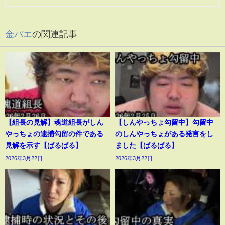
金バエ
の関連記事
【組長の見解】魂道組長がしん
【しんやっちょ勾留中】勾留中
やっちょの逮捕勾留の件である
のしんやっちょがある発言をし
見解を示す【ぱるぱる】
ました【ぱるぱる】
2026年3月22日
2026年3月22日