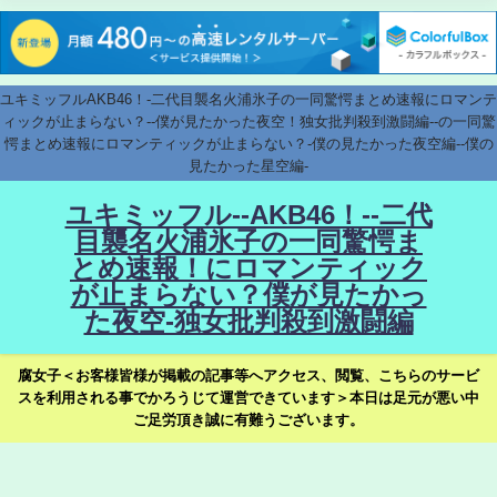
ユキミッフルAKB46！-二代目襲名火浦氷子の一同驚愕まとめ速報にロマンテ
ィックが止まらない？--僕が見たかった夜空！独女批判殺到激闘編--の一同驚
愕まとめ速報にロマンティックが止まらない？-僕の見たかった夜空編--僕の
見たかった星空編-
ユキミッフル--AKB46！--二代
目襲名火浦氷子の一同驚愕ま
とめ速報！にロマンティック
が止まらない？僕が見たかっ
た夜空-独女批判殺到激闘編
腐女子＜お客様皆様が掲載の記事等へアクセス、閲覧、こちらのサービ
スを利用される事でかろうじて運営できています＞本日は足元が悪い中
ご足労頂き誠に有難うございます。