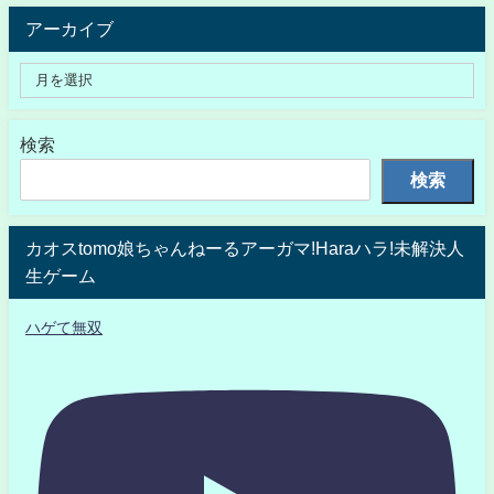
アーカイブ
検索
検索
カオスtomo娘ちゃんねーるアーガマ!Haraハラ!未解決人
生ゲーム
ハゲて無双