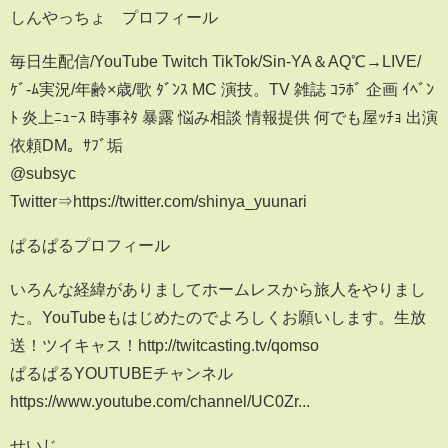
しんやっちょ プロフィール
毎日生配信/YouTube Twitch TikTok/Sin-YA＆AQ℃→LIVE/
ｹﾞ-ﾑ実況/年齢×歳/歌 ﾀﾞﾝｽ MC 演技。TV 雑誌 ｺﾗﾎﾞ 企画 ｲﾍﾞﾝ
ﾄ 炎上ﾆｭｰｽ 時事ﾈﾀ 暴露 悩み相談 情報提供 何でも屋ｯﾁｮ 出演
依頼DM。ｻﾌﾞ垢
@subsyc
Twitter⇒https://twitter.com/shinya_yuunari
ぱるぱるプロフィール
いろんな経緯がありましてホームレスから旅人をやりまし
た。YouTubeもはじめたのでよろしくお願いします。生放
送！ツイキャス！http://twitcasting.tv/qomso
ぱるぱるYOUTUBEチャンネル
https://www.youtube.com/channel/UC0Zr...
せいじ