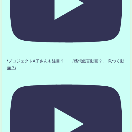
/プロジェクトA子さんも注目？ /感想戯言動画？.一息つく動
画？/