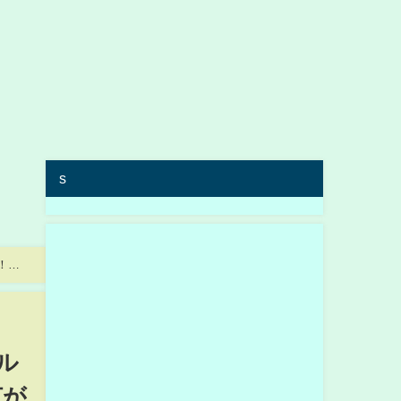
s
！？
ル
何が