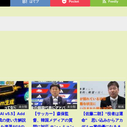
はてブ
Pocket
Feedly
未分類
未分類
映画
AI v5.5】Add
【サッカー】森保監
【佐藤二朗】“役者は運
生成の使い方解説
督、韓国メディアの質
命” 思い込みからアカ
した楽器だけの
問に対応 ホン・ミョン
デミー賞俳優になるま