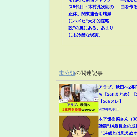
ス5代目・木村孔次朗の
曲を作
正体。関東連合を壊滅
にハメた“天才的謀略
説”の裏にある、あまり
にも冷酷な現実。
未分類
の関連記事
アラブ、秋田へ2兆
ｗ【2chまとめ】【
【5chスレ】
2026年8月8日
木下優樹菜さん（3
話題”14歳長女の
「14歳とは思えぬ