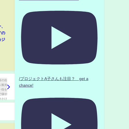
ー、
”の
カジ
/プロジェクトA子さんも注目？ get a
chance!