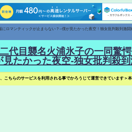
速報にロマンティックが止まらない？--僕が見たかった夜空！独女批判殺到激闘
！--二代目襲名火浦氷子の一同
見たかった夜空-独女批判殺到
、こちらのサービスを利用される事でかろうじて運営できています＞本