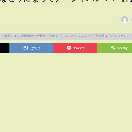
】
j
はてブ
Pocket
Feedly