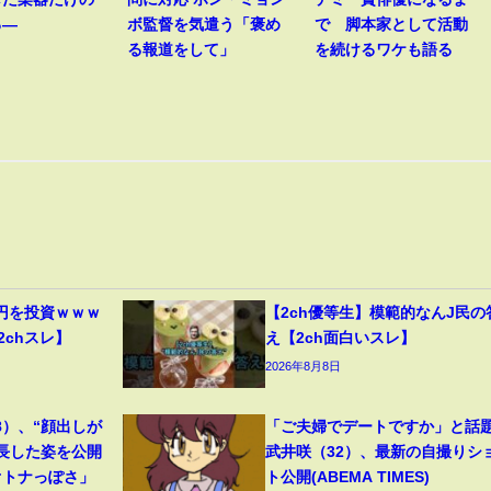
る―
ボ監督を気遣う「褒め
で 脚本家として活動
る報道をして」
を続けるワケも語る
円を投資ｗｗｗ
【2ch優等生】模範的なんJ民の
2chスレ】
え【2ch面白いスレ】
2026年8月8日
8）、“顔出しが
「ご夫婦でデートですか」と話
成長した姿を公開
武井咲（32）、最新の自撮りシ
オトナっぽさ」
ト公開(ABEMA TIMES)