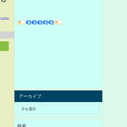
in115v
アーカイブ
検索