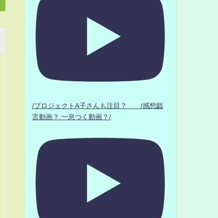
/プロジェクトA子さんも注目？ /感想戯
言動画？.一息つく動画？/