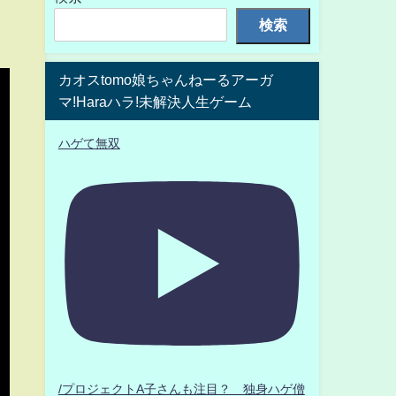
検索
カオスtomo娘ちゃんねーるアーガ
マ!Haraハラ!未解決人生ゲーム
ハゲて無双
/プロジェクトA子さんも注目？ 独身ハゲ僧