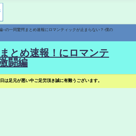
編--の一同驚愕まとめ速報にロマンティックが止まらない？-僕の
驚愕まとめ速報！にロマンテ
激闘編
日は足元が悪い中ご足労頂き誠に有難うございます。