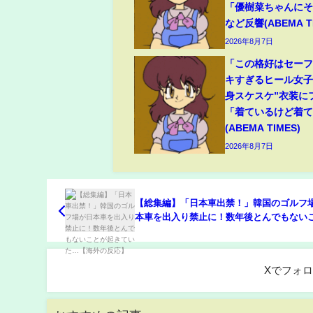
「優樹菜ちゃんに
など反響(ABEMA TI
2026年8月7日
「この格好はセー
キすぎるヒール女子
身スケスケ”衣装に
「着ているけど着
(ABEMA TIMES)
2026年8月7日
【総集編】「日本車出禁！」韓国のゴルフ
本車を出入り禁止に！数年後とんでもない
起きていた…【海外の反応】
Xでフォ