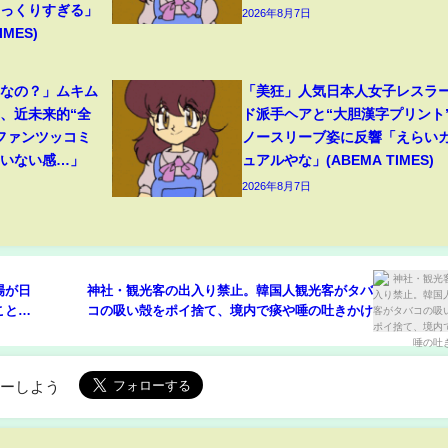
そっくりすぎる」
2026年8月7日
MES)
フなの？」ムキム
「美狂」人気日本人女子レスラ
、近未来的“全
ド派手ヘアと“大胆漢字プリント
ファンツッコミ
ノースリーブ姿に反響「えらい
ていない感…」
ュアルやな」(ABEMA TIMES)
2026年8月7日
場が日
神社・観光客の出入り禁止。韓国人観光客がタバ
ことが
コの吸い殻をポイ捨て、境内で痰や唾の吐きかけ
ローしよう