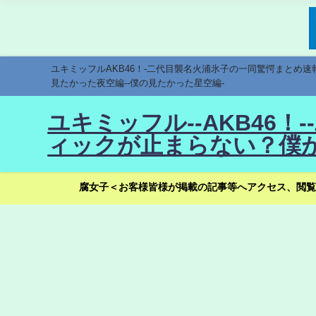
ユキミッフルAKB46！-二代目襲名火浦氷子の一同驚愕まとめ
見たかった夜空編--僕の見たかった星空編-
ユキミッフル--AKB46
ィックが止まらない？僕が
腐女子＜お客様皆様が掲載の記事等へアクセス、閲覧