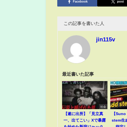
Facebook
post
この記事を書いた人
jin115v
最近書いた記事
社会
【遂に出所】「見立真
【Suno 
一、出てこい」Xで暴露
stem
を始めた新宿ジャック
―指定