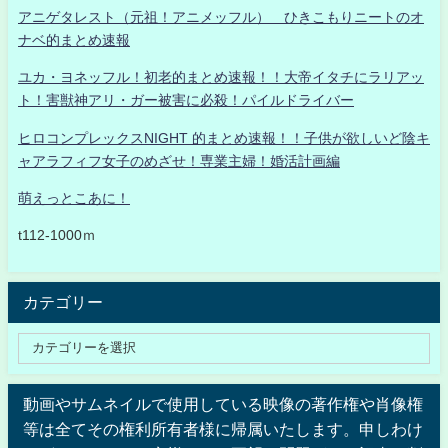
アニゲタレスト（元祖！アニメッフル） ひきこもりニートのオ
ナベ的まとめ速報
ユカ・ヨネッフル！初老的まとめ速報！！大帝イタチにラリアッ
ト！害獣神アリ・ガー被害に必殺！パイルドライバー
ヒロコンプレックスNIGHT 的まとめ速報！！子供が欲しいど陰キ
ャアラフィフ女子のめざせ！専業主婦！婚活計画編
萌えっとこあに！
t112-1000ｍ
カテゴリー
動画やサムネイルで使用している映像の著作権や肖像権
等は全てその権利所有者様に帰属いたします。申しわけ