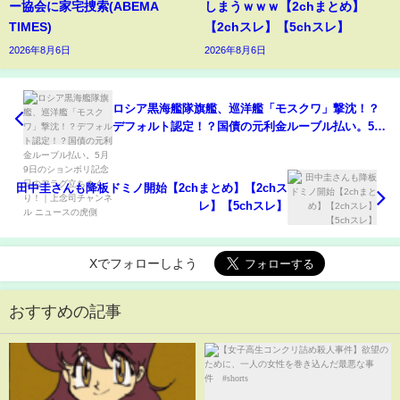
ー協会に家宅捜索(ABEMA
しまうｗｗｗ【2chまとめ】
TIMES)
【2chスレ】【5chスレ】
2026年8月6日
2026年8月6日
ロシア黒海艦隊旗艦、巡洋艦「モスクワ」撃沈！？
デフォルト認定！？国債の元利金ルーブル払い。5月
9日のションボリ記念日のフラグ立ちまくり！｜上念
司チャンネル ニュースの虎側
田中圭さんも降板ドミノ開始【2chまとめ】【2chス
レ】【5chスレ】
Xでフォローしよう
おすすめの記事