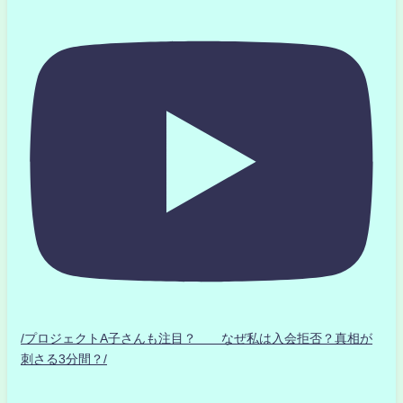
/プロジェクトA子さんも注目？ なぜ私は入会拒否？真相が
刺さる3分間？/