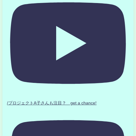
/プロジェクトA子さんも注目？ get a chance!