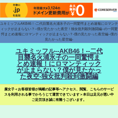
ユキミッフルAKB46！-二代目襲名火浦氷子の一同驚愕まとめ速報にロマンテ
ィックが止まらない？--僕が見たかった夜空！独女批判殺到激闘編--の一同驚
愕まとめ速報にロマンティックが止まらない？-僕の見たかった夜空編--僕の
見たかった星空編-
ユキミッフル--AKB46！--二代
目襲名火浦氷子の一同驚愕ま
とめ速報！にロマンティック
が止まらない？僕が見たかっ
た夜空-独女批判殺到激闘編
腐女子＜お客様皆様が掲載の記事等へアクセス、閲覧、こちらのサービ
スを利用される事でかろうじて運営できています＞本日は足元が悪い中
ご足労頂き誠に有難うございます。