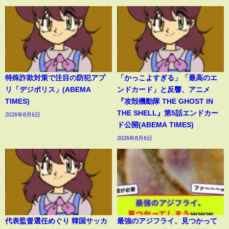
特殊詐欺対策で注目の防犯アプ
「かっこよすぎる」「最高のエ
リ「デジポリス」(ABEMA
ンドカード」と反響、アニメ
TIMES)
『攻殻機動隊 THE GHOST IN
THE SHELL』第5話エンドカー
2026年8月6日
ド公開(ABEMA TIMES)
2026年8月6日
代表監督選任めぐり 韓国サッカ
最強のアジフライ、見つかって