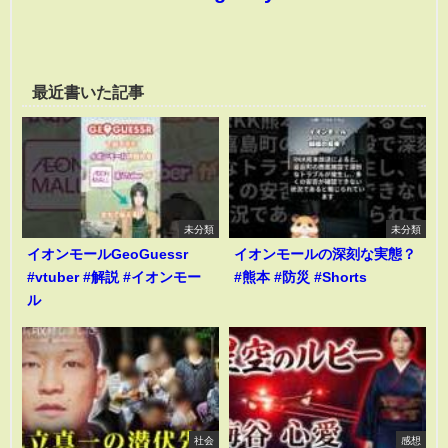
最近書いた記事
未分類
未分類
イオンモールGeoGuessr
イオンモールの深刻な実態？
#vtuber #解説 #イオンモー
#熊本 #防災 #Shorts
ル
社会
感想