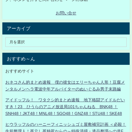
お問い合せ
アーカイブ
おすすめ～ん
おすすめサイト
おネコさん的まとめ速報 僕の彼女はエリーちゃん人形！豆腐メ
ンタルメンヘラ電波中年アルバイターのぬいぐるみ男子末路編
アイドッフル！ ワタクシ的まとめ速報 地下格闘アイドルだい
すき！23 ひうらのアニメ放送局101ちゃんねる BNK48 ！
SNH48！JKT48！MNL48！SGO48！GNZ48！STU48！SKE48
ヒウラッフルのハーニーフィニッシュゴミ屋敷補完計画 ＜必殺！
生前整理人！孤立し孤独死からの～特殊清掃・遺品整理への道F