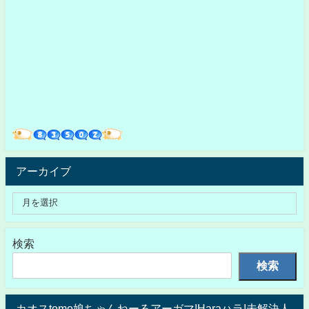
アーカイブ
検索
検索
カオスtomo娘ちゃんねーるアーガマ!Haraハラ!未解決人