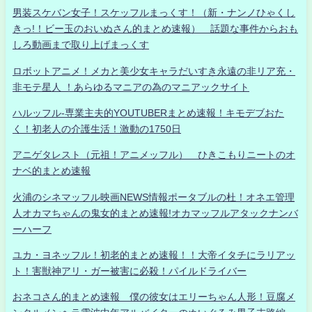
男装スケバン女子！スケッフルまっくす！（新・ナンノひゃくし
きっ!！ビー玉のおいぬさん的まとめ速報） 話題な事件からおも
しろ動画まで取り上げまっくす
ロボットアニメ！メカと美少女キャラだいすき永遠の非リア充・
非モテ星人 ！あらゆるマニアの為のマニアックサイト
ハルッフル-専業主夫的YOUTUBERまとめ速報！キモデブおた
く！初老人の介護生活！激動の1750日
アニゲタレスト（元祖！アニメッフル） ひきこもりニートのオ
ナベ的まとめ速報
火浦のシネマッフル映画NEWS情報ポータブルの杜！オネエ管理
人オカマちゃんの鬼女的まとめ速報!オカマッフルアタックナンバ
ーハーフ
ユカ・ヨネッフル！初老的まとめ速報！！大帝イタチにラリアッ
ト！害獣神アリ・ガー被害に必殺！パイルドライバー
おネコさん的まとめ速報 僕の彼女はエリーちゃん人形！豆腐メ