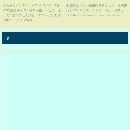
ロアキさん最後まで聞いてくだ
デカ盛りハンター 2025年2月14日内容：
収益停止に伴い過去動画をこちらへ順次移
VS総重量４キロ！福岡名物づくしのうま
行していきます。 ↓ シン・懲役太郎チャ
さい。大事な話です。
いモノ全部のせ出演者：マシンガンズ 篠
ンネル https://www.youtube.com/@si...
田麻里子 ますぶちさ...
s