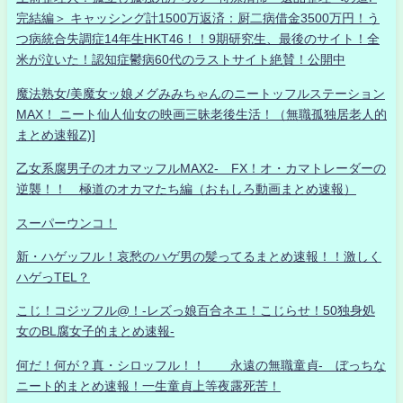
完結編＞ キャッシング計1500万返済：厨二病借金3500万円！う
つ病統合失調症14年生HKT46！！9期研究生、最後のサイト！全
米が泣いた！認知症鬱病60代のラストサイト絶賛！公開中
魔法熟女/美魔女ッ娘メグみみちゃんのニートッフルステーション
MAX！ ニート仙人仙女の映画三昧老後生活！（無職孤独居老人的
まとめ速報Z)]
乙女系腐男子のオカマッフルMAX2- FX！オ・カマトレーダーの
逆襲！！ 極道のオカマたち編（おもしろ動画まとめ速報）
スーパーウンコ！
新・ハゲッフル！哀愁のハゲ男の髪ってるまとめ速報！！激しく
ハゲっTEL？
こじ！コジッフル@！-レズっ娘百合ネエ！こじらせ！50独身処
女のBL腐女子的まとめ速報-
何だ！何が？真・シロッフル！！ 永遠の無職童貞- ぼっちな
ニート的まとめ速報！一生童貞上等夜露死苦！