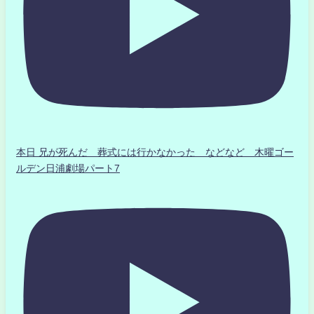
本日 兄が死んだ 葬式には行かなかった などなど 木曜ゴー
ルデン日浦劇場パート7