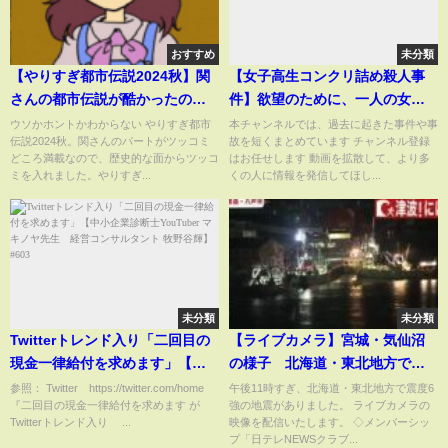
おすすめ
未分類
【やりすぎ都市伝説2024秋】関
【女子高生コンクリ詰め殺人事
さんの都市伝説が酷かったので
件】欲望のために、一人の女性
ツッコミます！
を巻き込んだ最悪な事件
ウソかホントかわからない やりすぎ都市
本チャンネルでは、過去に起きた事件や事
伝説2024秋。関さんのパートがツッコミ
故を短くまとめています チャンネル登録
#shorts
どころ満載なので、歴史的な面からツッコ
はお任せします 動画を拡散して、より多
ミを入れました。やりすぎ...
くの人に情報を発信してほし...
未分類
未分類
Twitterトレンド入り「二回目の
【ライブカメラ】宮城・気仙沼
現金一律給付を求めます」【中
の様子 北海道・東北地方で震
小企業診断士YouTuber マキノヤ
度６強の地震 津波警報が発表
参照： Twitter https://twitter.com/home
午後11時すぎ、北海道・東北地方で震度6
『二回目の現金一律給付を求めます が
強の地震がありました。 ライブカメラの
先生 経営コンサルタント 牧野
──（日テレNEWS LIVE）
Twitterトレンド入り ...
映像を配信いたします。 ◇メンバーシッ
谷輝】#603
プ「日テレNEWSクラブ...