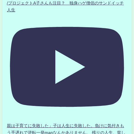
/プロジェクトA子さんも注目？ 独身ハゲ僧侶のサンドイッチ
人生
親は子育てに失敗した」子は人生に失敗した。負けに気付きも
う手遅れで逆転一発manなんかありません、 残りの人生、貧し