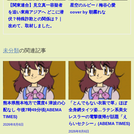
【関東連合】見立真一容疑者
星空のルビー / 梅谷心愛
を追い東南アジアへ どこに潜
cover by 朝霧れな
伏？特殊詐欺との関係は？｜
改めて、取材しました。
未分類
の関連記事
熊本県熊本地方で震度4 津波の心
「とんでもない衣装で草」ほぼ
配なし 午後7時49分頃(ABEMA
全身網タイツ姿…ラテン系美女
TIMES)
レスラーの電撃復帰が話題「え
らいセクシー」(ABEMA TIMES)
2026年8月6日
2026年8月6日