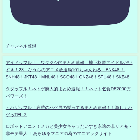
チャンネル登録
アイドッフル！ ワタクシ的まとめ速報 地下格闘アイドルだい
すき！23 ひうらのアニメ放送局101ちゃんねる BNK48 ！
SNH48！JKT48！MNL48！SGO48！GNZ48！STU48！SKE48
タダッフル！ネトゲ廃人的まとめ速報！！ネット乞食DE2000万
パワーズ！
・ハゲッフル！哀愁のハゲ男の髪ってるまとめ速報！！激しくハ
ゲっTEL？
ロボットアニメ！メカと美少女キャラだいすき永遠の非リア充・
非モテ星人 ！あらゆるマニアの為のマニアックサイト