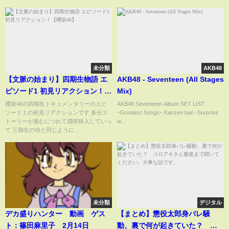
未分類
AKB48
【文脈の始まり】四期生物語 エ
AKB48 - Seventeen (All Stages
ピソード1 初見リアクション！
Mix)
【櫻坂46】
櫻坂46の四期生ドキュメンタリーのエピ
AKB48 Seventeen Album SET LIST
ソード１の初見リアクションです 多分ス
~Greatest Songs~ Kanzen ban -Surprise
トーリーが進むにつれて感情移入していっ
w...
て 三期生の頃と同じように...
未分類
デジタル
デカ盛りハンター 動画 ゲス
【まとめ】懲役太郎身バレ騒
ト：篠田麻里子 2月14日
動、裏で何が起きていた？ コ