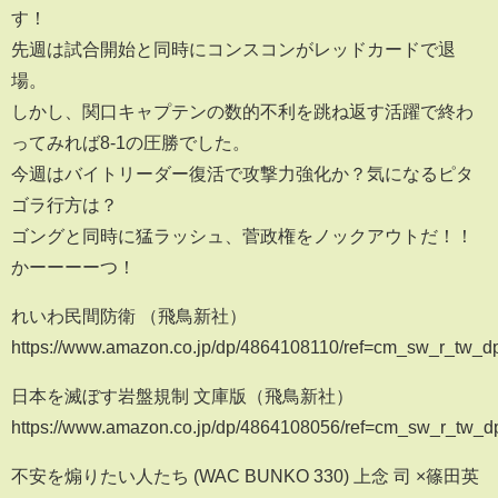
す！
先週は試合開始と同時にコンスコンがレッドカードで退
場。
しかし、関口キャプテンの数的不利を跳ね返す活躍で終わ
ってみれば8-1の圧勝でした。
今週はバイトリーダー復活で攻撃力強化か？気になるピタ
ゴラ行方は？
ゴングと同時に猛ラッシュ、菅政権をノックアウトだ！！
かーーーーつ！
れいわ民間防衛 （飛鳥新社）
https://www.amazon.co.jp/dp/4864108110/ref=cm_sw_r_t
日本を滅ぼす岩盤規制 文庫版（飛鳥新社）
https://www.amazon.co.jp/dp/4864108056/ref=cm_sw_r_tw
不安を煽りたい人たち (WAC BUNKO 330) 上念 司 ×篠田英