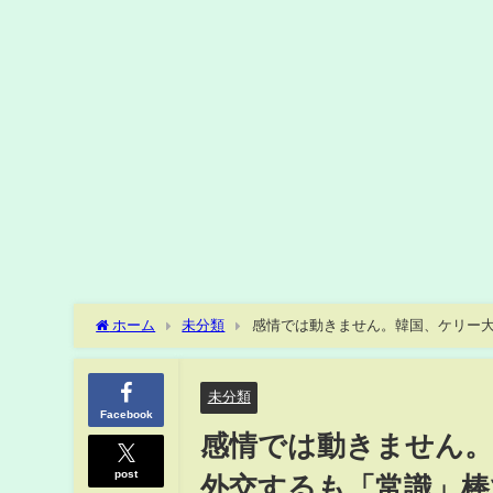
ホーム
未分類
感情では動きません。韓国、ケリー
ネル ニュースの虎側
未分類
Facebook
感情では動きません。
post
外交するも「常識」棒