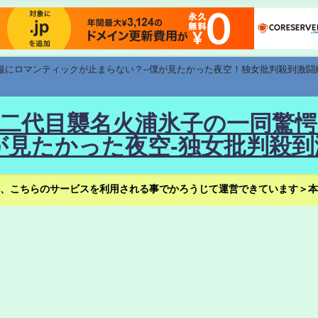
速報にロマンティックが止まらない？--僕が見たかった夜空！独女批判殺到激闘
！--二代目襲名火浦氷子の一同
見たかった夜空-独女批判殺到
、こちらのサービスを利用される事でかろうじて運営できています＞本