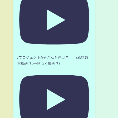
/プロジェクトA子さんも注目？ /感想戯
言動画？.一息つく動画？/