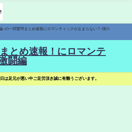
編--の一同驚愕まとめ速報にロマンティックが止まらない？-僕の
驚愕まとめ速報！にロマンテ
激闘編
日は足元が悪い中ご足労頂き誠に有難うございます。