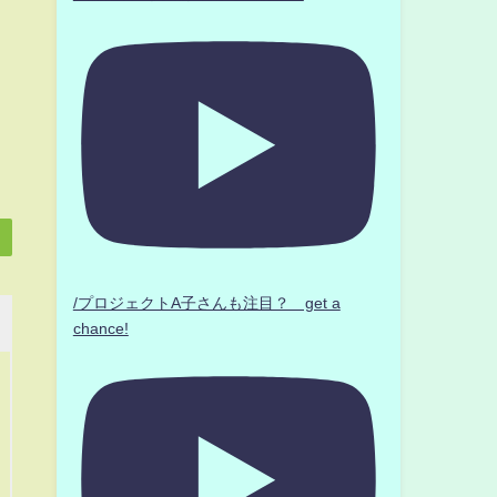
/プロジェクトA子さんも注目？ get a
chance!