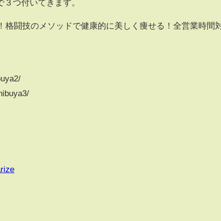
で３つ付いてきます。
題！格闘技のメソッドで健康的に美しく痩せる！全営業時間
buya2/
ibuya3/
rize