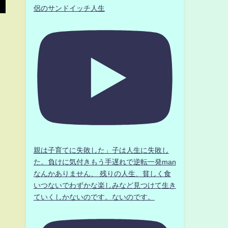
侶のサンドイッチ人生
親は子育てに失敗した」子は人生に失敗し
た。負けに気付きもう手遅れで逆転一発man
なんかありません、 残りの人生、貧しく食
いつないでわずかな楽しみなど見つけて生き
ていくしかないのです。ないのです。