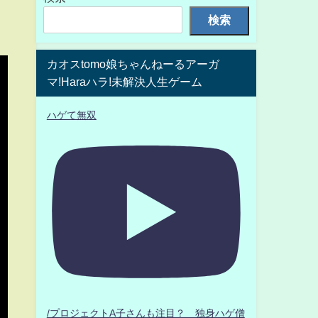
検索
カオスtomo娘ちゃんねーるアーガ
マ!Haraハラ!未解決人生ゲーム
ハゲて無双
/プロジェクトA子さんも注目？ 独身ハゲ僧