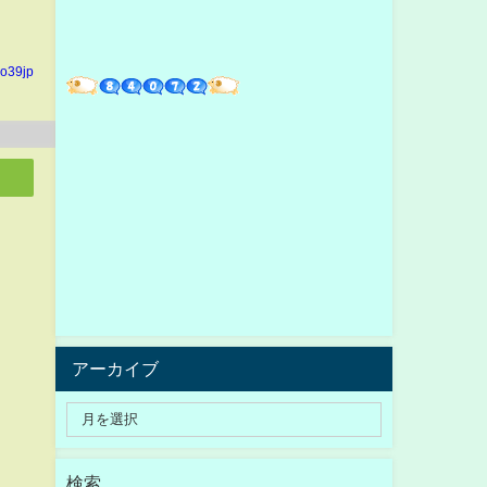
yo39jp
アーカイブ
検索