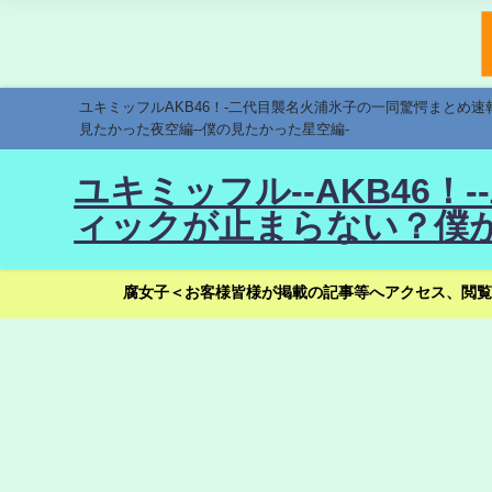
ユキミッフルAKB46！-二代目襲名火浦氷子の一同驚愕まとめ
見たかった夜空編--僕の見たかった星空編-
ユキミッフル--AKB46
ィックが止まらない？僕が
腐女子＜お客様皆様が掲載の記事等へアクセス、閲覧