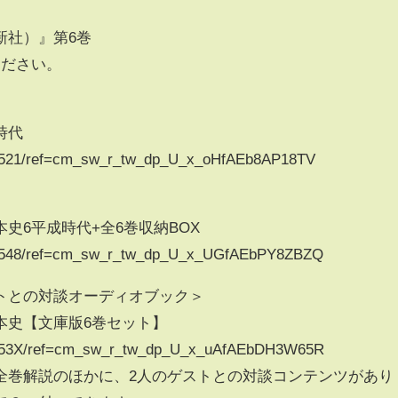
新社）』第6巻
ください。
時代
107521/ref=cm_sw_r_tw_dp_U_x_oHfAEb8AP18TV
史6平成時代+全6巻収納BOX
107548/ref=cm_sw_r_tw_dp_U_x_UGfAEbPY8ZBZQ
トとの対談オーディオブック＞
本史【文庫版6巻セット】
10753X/ref=cm_sw_r_tw_dp_U_x_uAfAEbDH3W65R
全巻解説のほかに、2人のゲストとの対談コンテンツがあり