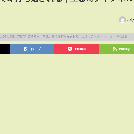
aki
はてブ
Pocket
Feedly