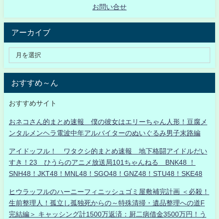
お問い合せ
アーカイブ
おすすめ～ん
おすすめサイト
おネコさん的まとめ速報 僕の彼女はエリーちゃん人形！豆腐メ
ンタルメンヘラ電波中年アルバイターのぬいぐるみ男子末路編
アイドッフル！ ワタクシ的まとめ速報 地下格闘アイドルだい
すき！23 ひうらのアニメ放送局101ちゃんねる BNK48 ！
SNH48！JKT48！MNL48！SGO48！GNZ48！STU48！SKE48
ヒウラッフルのハーニーフィニッシュゴミ屋敷補完計画 ＜必殺！
生前整理人！孤立し孤独死からの～特殊清掃・遺品整理への道F
完結編＞ キャッシング計1500万返済：厨二病借金3500万円！う