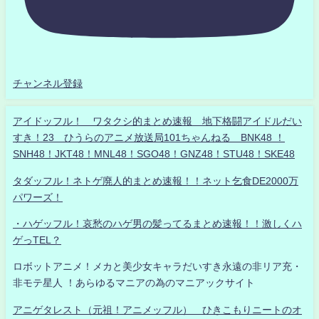
チャンネル登録
アイドッフル！ ワタクシ的まとめ速報 地下格闘アイドルだい
すき！23 ひうらのアニメ放送局101ちゃんねる BNK48 ！
SNH48！JKT48！MNL48！SGO48！GNZ48！STU48！SKE48
タダッフル！ネトゲ廃人的まとめ速報！！ネット乞食DE2000万
パワーズ！
・ハゲッフル！哀愁のハゲ男の髪ってるまとめ速報！！激しくハ
ゲっTEL？
ロボットアニメ！メカと美少女キャラだいすき永遠の非リア充・
非モテ星人 ！あらゆるマニアの為のマニアックサイト
アニゲタレスト（元祖！アニメッフル） ひきこもりニートのオ