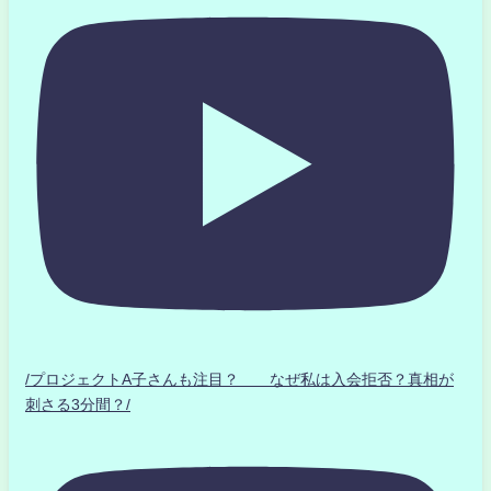
/プロジェクトA子さんも注目？ なぜ私は入会拒否？真相が
刺さる3分間？/