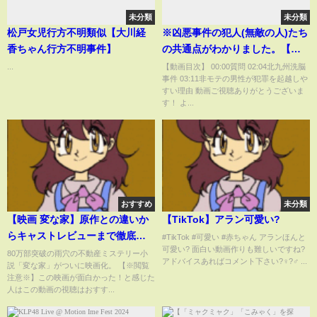
未分類
未分類
松戸女児行方不明類似【大川経
※凶悪事件の犯人(無敵の人)たち
香ちゃん行方不明事件】
の共通点がわかりました。【ひ
ろゆき切り抜き】【生配信/録画
...
【動画目次】 00:00質問 02:04北九州洗脳
事件 03:11非モテの男性が犯罪を起越しや
放送/論破/京王線無差別/秋葉原無
すい理由 動画ご視聴ありがとうございま
差別/新幹線無差別服部恭太/加藤
す！ よ...
智大/小島一郎/通り魔】
おすすめ
未分類
【映画 変な家】原作との違いか
【TikTok】アラン可愛い?
らキャストレビューまで徹底解
#TikTok #可愛い #赤ちゃん アランほんと
可愛い? 面白い動画作りも難しいですね?
説 / 後半ネタバレ感想
80万部突破の雨穴の不動産ミステリー小
アドバイスあればコメント下さい?‍♀️?‍♂️ ...
説「変な家」がついに映画化。 【※閲覧
注意※】この映画が面白かった！と感じた
人はこの動画の視聴はおすす...