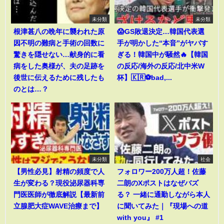
未分類
未分類
根津甚八の晩年に襲われた原
😱GS敗退決定…韓国代表選
因不明の難病と手術の回数に
手が明かした“本音”がヤバす
驚きを隠せない…献身的に看
ぎる！韓国中が騒然🔥【韓国
病をした奥様が、夫の足跡を
の反応/海外の反応/北中米W
後世に伝えるために残したも
杯】🇰🇷⚽bad,...
のとは…？
未分類
社会
【男性必見】射精の頻度で人
フォロワー200万人超！佐藤
生が変わる？現役泌尿器科専
二朗のXポストはなぜバズ
門医医師が徹底解説【最新前
る？ 一緒に通勤しながら本人
立腺肥大症WAVE治療まで】
に聞いてみた｜『現場への道
with you』 #1