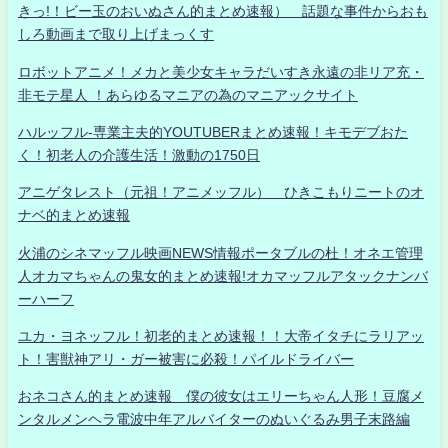
きっ!！ビー玉のおいぬさん的まとめ速報） 話題な事件からおも
しろ動画まで取り上げまっくす
ロボットアニメ！メカと美少女キャラだいすき永遠の非リア充・
非モテ星人 ！あらゆるマニアの為のマニアックサイト
ハルッフル-専業主夫的YOUTUBERまとめ速報！キモデブおた
く！初老人の介護生活！激動の1750日
アニゲタレスト（元祖！アニメッフル） ひきこもりニートのオ
ナベ的まとめ速報
火浦のシネマッフル映画NEWS情報ポータブルの杜！オネエ管理
人オカマちゃんの鬼女的まとめ速報!オカマッフルアタックナンバ
ーハーフ
ユカ・ヨネッフル！初老的まとめ速報！！大帝イタチにラリアッ
ト！害獣神アリ・ガー被害に必殺！パイルドライバー
おネコさん的まとめ速報 僕の彼女はエリーちゃん人形！豆腐メ
ンタルメンヘラ電波中年アルバイターのぬいぐるみ男子末路編