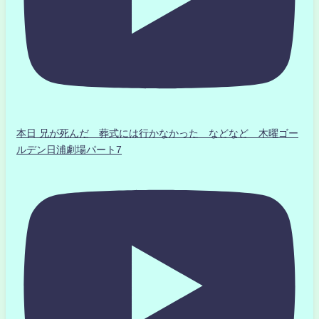
本日 兄が死んだ 葬式には行かなかった などなど 木曜ゴー
ルデン日浦劇場パート7