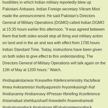
hostilities in which Indian military reportedly blew up
Pakistani Airbases. Indian Foreign secretary Vikram Misri
made the announcement. He said Pakistan's Directors
General of Military Operations (DGMO) called Indian DGMO
at 15:35 hours earlier this afternoon. "It was agreed between
them that both sides would stop all firing and military action
on land and in the air and sea with effect from 1700 hours
Indian Standard Time. Today, instructions have been given
on both sides to give effect to this understanding. The
Directors General of Military Operations will talk again on the
12th of May at 1200 hours." Watch.
#indiapakistanwar #ceasefire #defenceministry #actofwar
#mea #vikrammisri #sofiyaqureshi #vyomikasingh #iaf
#indianarmy #indiannavy #Presser #briefing #conference
#islamabad shehbazsharif #newdelhi #narendramodi
#pahalgamattack #pahalgam #Pahalgamterrorattack