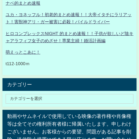
ナベ的まとめ速報
ユカ・ヨネッフル！初老的まとめ速報！！大帝イタチにラリアッ
ト！害獣神アリ・ガー被害に必殺！パイルドライバー
ヒロコンプレックスNIGHT 的まとめ速報！！子供が欲しいど陰キ
ャアラフィフ女子のめざせ！専業主婦！婚活計画編
萌えっとこあに！
t112-1000ｍ
カテゴリー
動画やサムネイルで使用している映像の著作権や肖像権
等は全てその権利所有者様に帰属いたします。申しわけ
ございません。お客様からの要望、問題がある記事を削