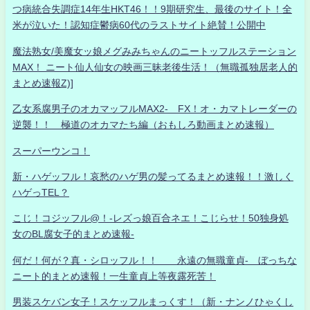
つ病統合失調症14年生HKT46！！9期研究生、最後のサイト！全
米が泣いた！認知症鬱病60代のラストサイト絶賛！公開中
魔法熟女/美魔女ッ娘メグみみちゃんのニートッフルステーション
MAX！ ニート仙人仙女の映画三昧老後生活！（無職孤独居老人的
まとめ速報Z)]
乙女系腐男子のオカマッフルMAX2- FX！オ・カマトレーダーの
逆襲！！ 極道のオカマたち編（おもしろ動画まとめ速報）
スーパーウンコ！
新・ハゲッフル！哀愁のハゲ男の髪ってるまとめ速報！！激しく
ハゲっTEL？
こじ！コジッフル@！-レズっ娘百合ネエ！こじらせ！50独身処
女のBL腐女子的まとめ速報-
何だ！何が？真・シロッフル！！ 永遠の無職童貞- ぼっちな
ニート的まとめ速報！一生童貞上等夜露死苦！
男装スケバン女子！スケッフルまっくす！（新・ナンノひゃくし