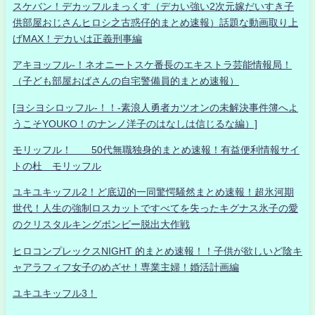
スケバン！デカッフルまっくす（デカい強い2次元嫁だいすき子
供部屋おじさんヒロシ之古惑仔的まとめ速報）話題な動画取り上
げMAX！デカいは正義刑事編
アキヨッフル-！ネオニートスケ番長のエキストラ芸能情報局！
（子ども部屋おばさんの自宅警備員的まとめ速報）
[ヨシヨシロッフル-！！-素浪人勇者カツオンの未解決事件簿へよ
うこそYOUKO！のナンノ洋子のはなしは信じるな編）]
モリッフル！ 50代無職独身的まとめ速報！有益便利情報サイ
トの杜 モリッフル
ユキユキッフル2！ど底辺的一同驚愕騒然まとめ速報！超氷河期
世代！人生の強制ロスカットですべてを失ったキグナス氷子の愛
のクリスタルキングボンビー脱出大作戦
ヒロコンプレックスNIGHT 的まとめ速報！！子供が欲しいど陰キ
ャアラフィフ女子のめざせ！専業主婦！婚活計画編
ユキユキッフル3！