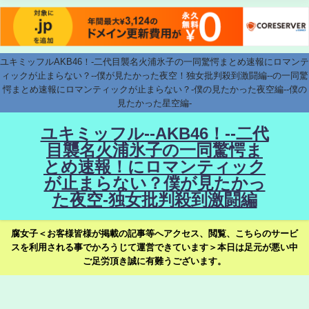
ユキミッフルAKB46！-二代目襲名火浦氷子の一同驚愕まとめ速報にロマンテ
ィックが止まらない？--僕が見たかった夜空！独女批判殺到激闘編--の一同驚
愕まとめ速報にロマンティックが止まらない？-僕の見たかった夜空編--僕の
見たかった星空編-
ユキミッフル--AKB46！--二代
目襲名火浦氷子の一同驚愕ま
とめ速報！にロマンティック
が止まらない？僕が見たかっ
た夜空-独女批判殺到激闘編
腐女子＜お客様皆様が掲載の記事等へアクセス、閲覧、こちらのサービ
スを利用される事でかろうじて運営できています＞本日は足元が悪い中
ご足労頂き誠に有難うございます。