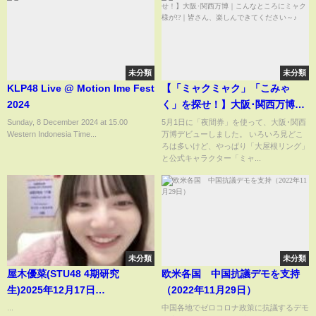
未分類
未分類
KLP48 Live @ Motion Ime Fest
【「ミャクミャク」「こみゃ
2024
く」を探せ！】大阪･関西万博｜
こんなところにミャク様が!?｜
Sunday, 8 December 2024 at 15.00
5月1日に「夜間券」を使って、大阪･関西
Western Indonesia Time...
万博デビューしました。 いろいろ見どこ
皆さん、楽しんできてください
ろは多いけど、やっぱり「大屋根リング」
～♪
と公式キャラクター「ミャ...
未分類
未分類
屋木優菜(STU48 4期研究
欧米各国 中国抗議デモを支持
生)2025年12月17日
（2022年11月29日）
SHOWROOM
...
中国各地でゼロコロナ政策に抗議するデモ