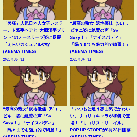
「美狂」人気日本人女子レスラ
“最高の熟女”沢地優佳（51）、
ー、ド派手ヘアと“大胆漢字プリ
ビキニ姿に絶賛の声「So
ント”のノースリーブ姿に反響
Sexy！」「ナイスバディ」
「えらいカジュアルやな」
「隅々までも魅力的で綺麗！」
(ABEMA TIMES)
(ABEMA TIMES)
2026年8月7日
2026年8月7日
“最高の熟女”沢地優佳（51）、
「いつもと違う雰囲気でかわい
ビキニ姿に絶賛の声「So
い」リコリコキャラが和装で登
Sexy！」「ナイスバディ」
場！『リコリス・リコイル』
「隅々までも魅力的で綺麗！」
POP UP STOREが8月28日開幕
(ABEMA TIMES)
(ABEMA TIMES)