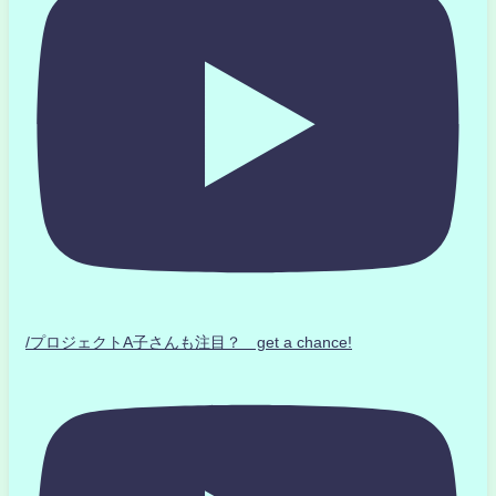
/プロジェクトA子さんも注目？ get a chance!