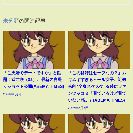
未分類
の関連記事
「ご夫婦でデートですか」と話
「この格好はセーフなの？」ム
題！武井咲（32）、最新の自撮
キムキすぎるヒール女子、近未
りショット公開(ABEMA TIMES)
来的“全身スケスケ”衣装にファ
ンツッコミ「着ているけど着て
2026年8月7日
いない感…」(ABEMA TIMES)
2026年8月7日