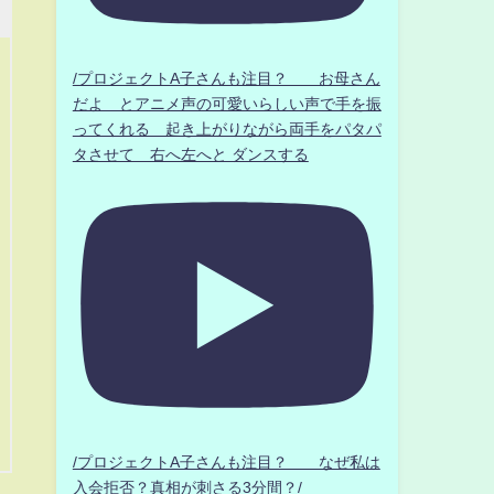
/プロジェクトA子さんも注目？ お母さん
だよ とアニメ声の可愛いらしい声で手を振
ってくれる 起き上がりながら両手をパタパ
タさせて 右へ左へと ダンスする
/プロジェクトA子さんも注目？ なぜ私は
入会拒否？真相が刺さる3分間？/