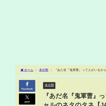
ホーム
未分類
『あだ名『鬼軍曹』って人がいるから劇
未分類
Facebook
『あだ名『鬼軍曹』っ
post
ャルのネタのタネ【JAR