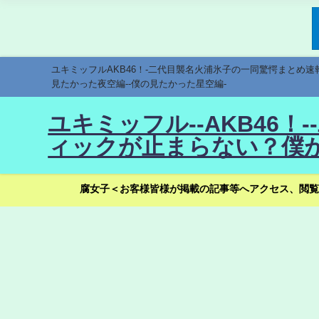
ユキミッフルAKB46！-二代目襲名火浦氷子の一同驚愕まとめ
見たかった夜空編--僕の見たかった星空編-
ユキミッフル--AKB46
ィックが止まらない？僕が
腐女子＜お客様皆様が掲載の記事等へアクセス、閲覧