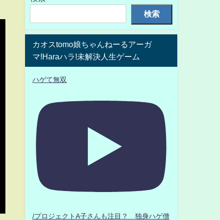
検索
カオスtomo娘ちゃんねーるアーガ
マ!Haraハラ!未解決人生ゲーム
ハゲて無双
/プロジェクトA子さんも注目？ 独身ハゲ僧