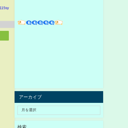
n115sy
アーカイブ
検索