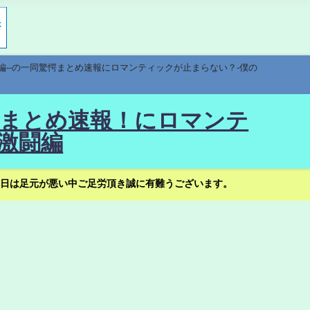
編--の一同驚愕まとめ速報にロマンティックが止まらない？-僕の
驚愕まとめ速報！にロマンテ
激闘編
日は足元が悪い中ご足労頂き誠に有難うございます。