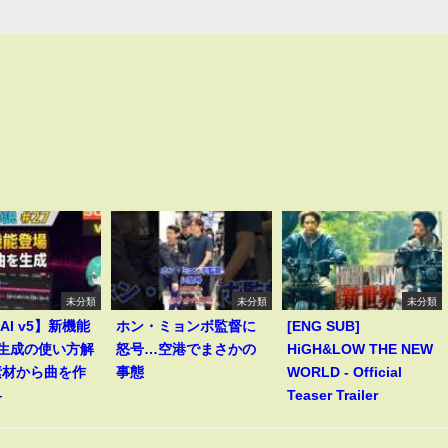
未分類
未分類
未分類
 AI v5】新機能
ホン・ミョンボ監督に
[ENG SUB]
le生成の使い方解
怒号…空港でまさかの
HiGH&LOW THE NEW
素材から曲を作
事態
WORLD - Official
―
Teaser Trailer