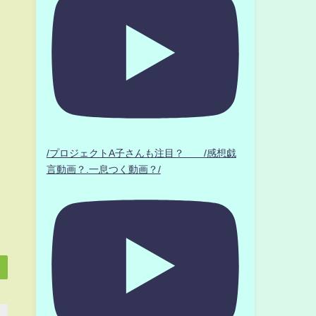
/プロジェクトA子さんも注目？ /感想戯
言動画？.一息つく動画？/