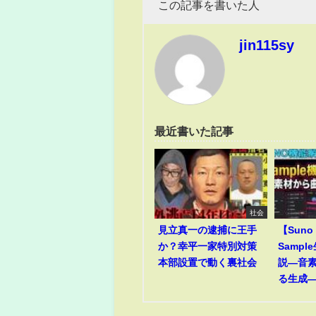
この記事を書いた人
jin115sy
最近書いた記事
社会
見立真一の逮捕に王手
【Suno
か？幸平一家特別対策
Samp
本部設置で動く裏社会
説―音
る生成