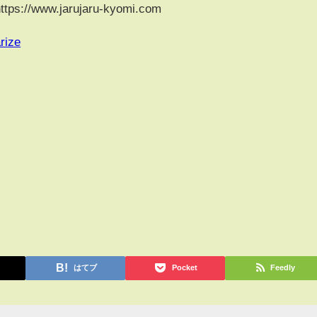
www.jarujaru-kyomi.com
rize
はてブ
Pocket
Feedly