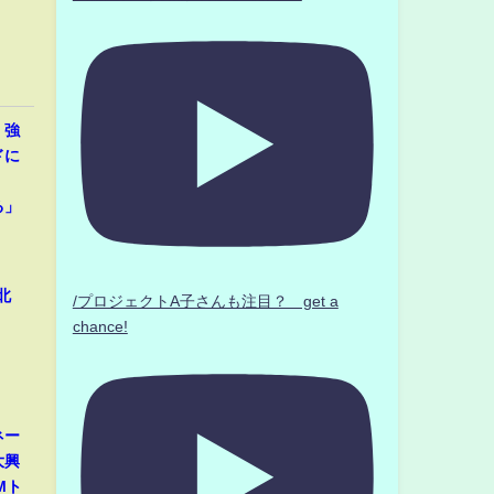
、強
ドに
」
る」
北
/プロジェクトA子さんも注目？ get a
chance!
ネー
大興
Mト