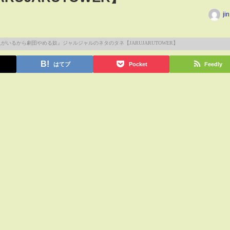
ji
はてブ
Pocket
Feedly