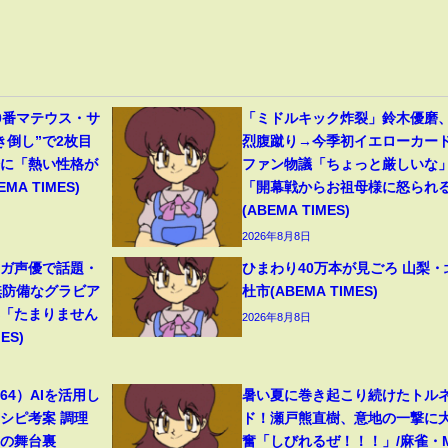
0番マテウス・サ
「ミドルキック炸裂」鈴木優磨
き倒し”で2枚目
烈腹蹴り→今季初イエローカー
分に「熱い性格が
ファン物議「ちょっと厳しいな
A TIMES)
「開幕戦からお祖母様に怒られ
(ABEMA TIMES)
2026年8月8日
ンガ声優で話題・
ひまわり40万本が見ごろ 山梨・
無防備なグラビア
杜市(ABEMA TIMES)
響「たまりません
2026年8月8日
ES)
4）AIを活用し
暑い夏に巻き起こり続けたトル
シピ考案 調理
ド！瀬戸熊直樹、意地の一撃に
トの舞台裏
奮「しびれるぜ！！！」/麻雀・