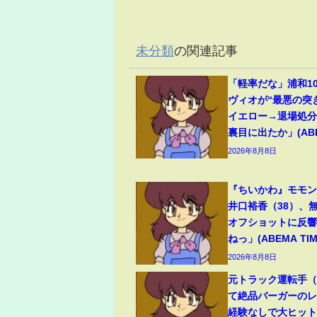
未分類
の関連記事
「軽率だな」浦和1
ヴィオが“最悪の突
イエロー→退場処
裏目に出たか」(ABEM
2026年8月8日
『ちいかわ』モモ
井口裕香（38）、
オフショットに反
ねっ」(ABEMA TIM
2026年8月8日
元トラック運転手（6
て絶品バーガーのレ
経験なしで大ヒッ