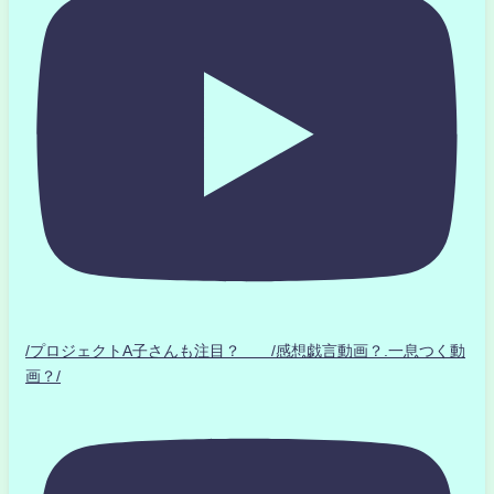
/プロジェクトA子さんも注目？ /感想戯言動画？.一息つく動
画？/