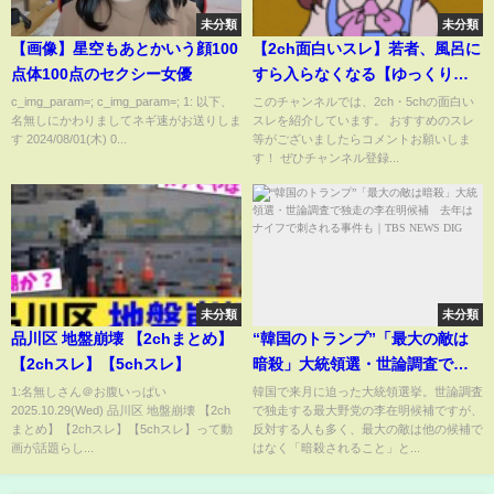
未分類
未分類
【画像】星空もあとかいう顔100
【2ch面白いスレ】若者、風呂に
点体100点のセクシー女優
すら入らなくなる【ゆっくり解
説】
c_img_param=; c_img_param=; 1: 以下、
このチャンネルでは、2ch・5chの面白い
名無しにかわりましてネギ速がお送りしま
スレを紹介しています。 おすすめのスレ
す 2024/08/01(木) 0...
等がございましたらコメントお願いしま
す！ ぜひチャンネル登録...
未分類
未分類
品川区 地盤崩壊 【2chまとめ】
“韓国のトランプ”「最大の敵は
【2chスレ】【5chスレ】
暗殺」大統領選・世論調査で独
走の李在明候補 去年はナイフ
1:名無しさん＠お腹いっぱい
韓国で来月に迫った大統領選挙。世論調査
2025.10.29(Wed) 品川区 地盤崩壊 【2ch
で独走する最大野党の李在明候補ですが、
で刺される事件も｜
まとめ】【2chスレ】【5chスレ】って動
反対する人も多く、最大の敵は他の候補で
TBS NEWS DIG
画が話題らし...
はなく「暗殺されること」と...