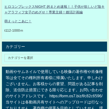
ヒロコンプレックスNIGHT 的まとめ速報！！子供が欲しいど陰キ
ャアラフィフ女子のめざせ！専業主婦！婚活計画編
萌えっとこあに！
t112-1000ｍ
カテゴリー
動画やサムネイルで使用している映像の著作権や肖像権
等は全てその権利所有者様に帰属いたします。申しわけ
ございません。お客様からの要望、問題がある記事を削
除、送信防止措置にできる限り応じます。お問い合わせ
のサイトアドレスです。 https://form.os7.biz/f/c82c6596/
当サイトは各動画共有サイトへのアップロードは行なっ
ておりません、著作権の侵害を目的としていません、埋