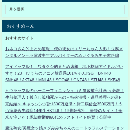
おすすめ～ん
おすすめサイト
おネコさん的まとめ速報 僕の彼女はエリーちゃん人形！豆腐メ
ンタルメンヘラ電波中年アルバイターのぬいぐるみ男子末路編
アイドッフル！ ワタクシ的まとめ速報 地下格闘アイドルだい
すき！23 ひうらのアニメ放送局101ちゃんねる BNK48 ！
SNH48！JKT48！MNL48！SGO48！GNZ48！STU48！SKE48
ヒウラッフルのハーニーフィニッシュゴミ屋敷補完計画 ＜必殺！
生前整理人！孤立し孤独死からの～特殊清掃・遺品整理への道F
完結編＞ キャッシング計1500万返済：厨二病借金3500万円！う
つ病統合失調症14年生HKT46！！9期研究生、最後のサイト！全
米が泣いた！認知症鬱病60代のラストサイト絶賛！公開中
魔法熟女/美魔女ッ娘メグみみちゃんのニートッフルステーション