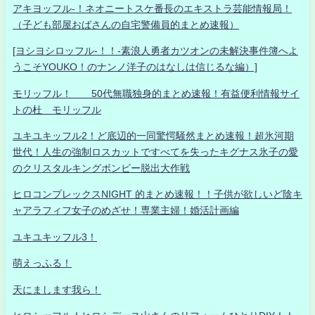
アキヨッフル-！ネオニートスケ番長のエキストラ芸能情報局！
（子ども部屋おばさんの自宅警備員的まとめ速報）
[ヨシヨシロッフル-！！-素浪人勇者カツオンの未解決事件簿へよ
うこそYOUKO！のナンノ洋子のはなしは信じるな編）]
モリッフル！ 50代無職独身的まとめ速報！有益便利情報サイ
トの杜 モリッフル
ユキユキッフル2！ど底辺的一同驚愕騒然まとめ速報！超氷河期
世代！人生の強制ロスカットですべてを失ったキグナス氷子の愛
のクリスタルキングボンビー脱出大作戦
ヒロコンプレックスNIGHT 的まとめ速報！！子供が欲しいど陰キ
ャアラフィフ女子のめざせ！専業主婦！婚活計画編
ユキユキッフル3！
萌えっふる！
天にまします我ら！