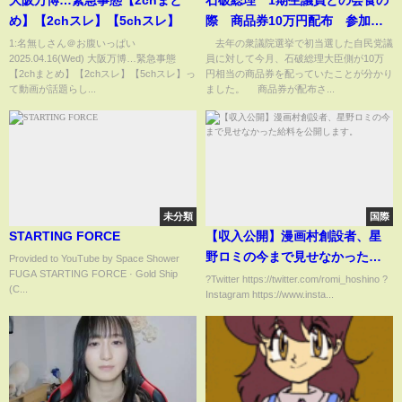
め】【2chスレ】【5chスレ】
際 商品券10万円配布 参加者
は返却 関係者(2025年3月13日)
1:名無しさん＠お腹いっぱい
去年の衆議院選挙で初当選した自民党議
2025.04.16(Wed) 大阪万博…緊急事態
員に対して今月、石破総理大臣側が10万
【2chまとめ】【2chスレ】【5chスレ】っ
円相当の商品券を配っていたことが分かり
て動画が話題らし...
ました。 商品券が配布さ...
未分類
国際
STARTING FORCE
【収入公開】漫画村創設者、星
野ロミの今まで見せなかった給
Provided to YouTube by Space Shower
FUGA STARTING FORCE · Gold Ship
料を公開します。
?Twitter https://twitter.com/romi_hoshino ?
(C...
Instagram https://www.insta...