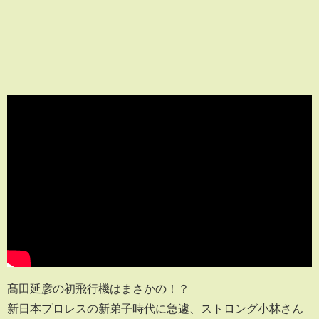
髙田延彦の初飛行機はまさかの！？
新日本プロレスの新弟子時代に急遽、ストロング小林さん