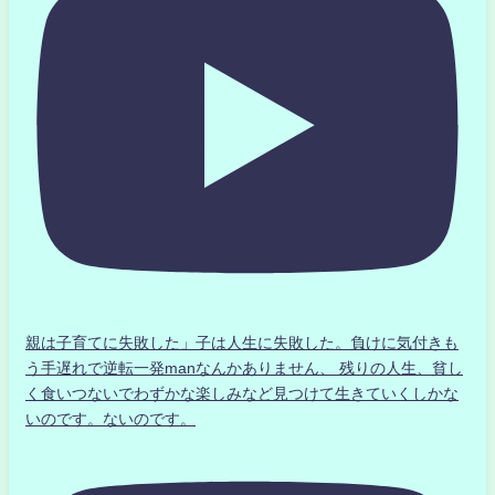
親は子育てに失敗した」子は人生に失敗した。負けに気付きも
う手遅れで逆転一発manなんかありません、 残りの人生、貧し
く食いつないでわずかな楽しみなど見つけて生きていくしかな
いのです。ないのです。