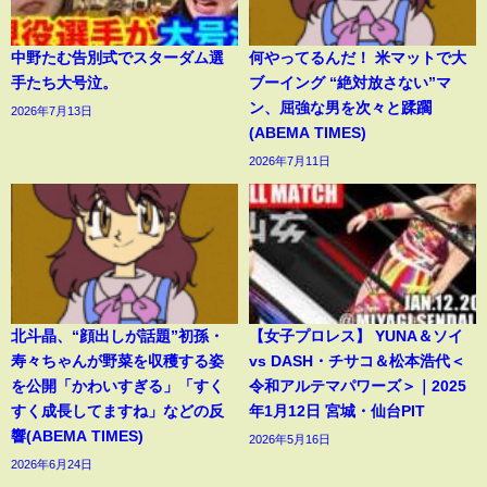
中野たむ告別式でスターダム選
何やってるんだ！ 米マットで大
手たち大号泣。
ブーイング “絶対放さない”マ
ン、屈強な男を次々と蹂躙
2026年7月13日
(ABEMA TIMES)
2026年7月11日
北斗晶、“顔出しが話題”初孫・
【女子プロレス】 YUNA＆ソイ
寿々ちゃんが野菜を収穫する姿
vs DASH・チサコ＆松本浩代＜
を公開「かわいすぎる」「すく
令和アルテマパワーズ＞｜2025
すく成長してますね」などの反
年1月12日 宮城・仙台PIT
響(ABEMA TIMES)
2026年5月16日
2026年6月24日