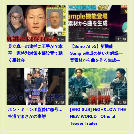
社会
未分類
見立真一の逮捕に王手か？幸
【Suno AI v5】新機能
平一家特別対策本部設置で動
Sample生成の使い方解説―
く裏社会
音素材から曲を作る生成―
未分類
未分類
ホン・ミョンボ監督に怒号…
[ENG SUB] HiGH&LOW THE
空港でまさかの事態
NEW WORLD - Official
Teaser Trailer