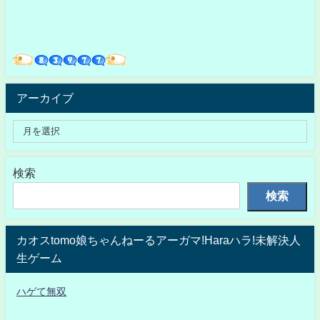
アーカイブ
検索
検索
カオスtomo娘ちゃんねーるアーガマ!Haraハラ!未解決人
生ゲーム
ハゲて無双