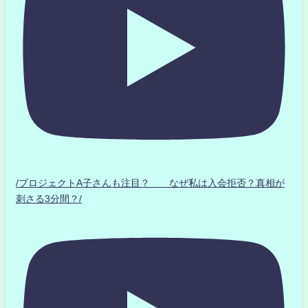
/プロジェクトA子さんも注目？ なぜ私は入会拒否？真相が
刺さる3分間？/