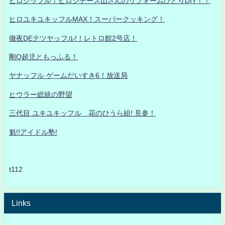
ヒロシッフル！ヒロシデース山さんのリフォームひとりDIY！！
ヒロユキユキッフルMAX！スーパークッキング！
徹夜DEテツヤッフル!！レトロ館2号店！
剛Q超児ともっふる！
ヤナッフル ゲームだいすき6！放送局
ヒウラー総統の野望
三代目 ユキユキッフル 花のひうら組! 見参！
魁!!アイドル塾!
t112
Links