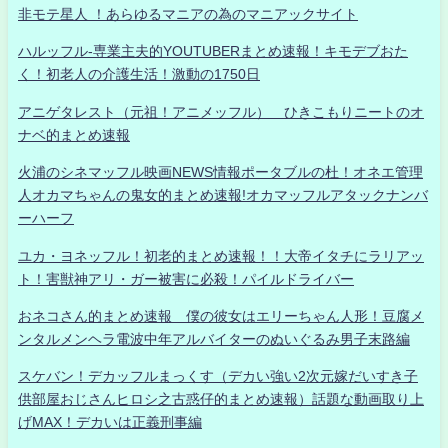
非モテ星人 ！あらゆるマニアの為のマニアックサイト
ハルッフル-専業主夫的YOUTUBERまとめ速報！キモデブおた
く！初老人の介護生活！激動の1750日
アニゲタレスト（元祖！アニメッフル） ひきこもりニートのオ
ナベ的まとめ速報
火浦のシネマッフル映画NEWS情報ポータブルの杜！オネエ管理
人オカマちゃんの鬼女的まとめ速報!オカマッフルアタックナンバ
ーハーフ
ユカ・ヨネッフル！初老的まとめ速報！！大帝イタチにラリアッ
ト！害獣神アリ・ガー被害に必殺！パイルドライバー
おネコさん的まとめ速報 僕の彼女はエリーちゃん人形！豆腐メ
ンタルメンヘラ電波中年アルバイターのぬいぐるみ男子末路編
スケバン！デカッフルまっくす（デカい強い2次元嫁だいすき子
供部屋おじさんヒロシ之古惑仔的まとめ速報）話題な動画取り上
げMAX！デカいは正義刑事編