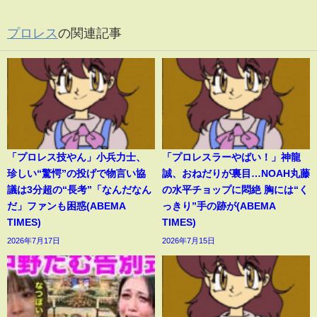
プロレス
の関連記事
「プロレス技やん」小兵力士、
「プロレスラーやばい！」神龍
珍しい“驚愕”の投げで物言い協
誠、おねだりが裏目…NOAH丸藤
議は3分超の“長考”「なんだなん
の水平チョップに悶絶 胸には“く
だ」ファンも困惑(ABEMA
っきり”手の跡が(ABEMA
TIMES)
TIMES)
2026年7月17日
2026年7月15日