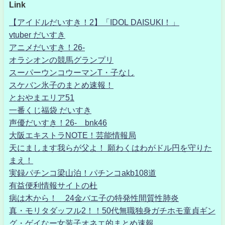
Link
【アイドルだいすき！2】「IDOL DAISUKI！」
vtuber だいすき
アニメだいすき！26-
オラシオンの競馬グランプリ
スーパーウンコウーマンT・子なし
スケバン氷子のまとめ速報！
とおやまエリア51
一番くじ福袋 だいすき
声優だいすき！26- bnk46
大阪エキストラNOTE！芸能情報局
天にまします我らが父よ！ 願わくはわがドル円を守りた
まえ！
実録パチンコ梁山泊！パチンコakb108道
有益便利情報サイトの杜
病は木から！ 24金バエ子の特発性間質性肺炎
真・モリタダッフル2！！50代無職独身ガチホモ童貞ギン
グ・ゲイなー女装子オネエ的まとめ速報