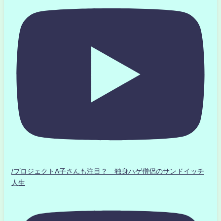
/プロジェクトA子さんも注目？ 独身ハゲ僧侶のサンドイッチ
人生