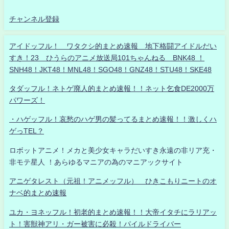
チャンネル登録
アイドッフル！ ワタクシ的まとめ速報 地下格闘アイドルだい
すき！23 ひうらのアニメ放送局101ちゃんねる BNK48 ！
SNH48！JKT48！MNL48！SGO48！GNZ48！STU48！SKE48
タダッフル！ネトゲ廃人的まとめ速報！！ネット乞食DE2000万
パワーズ！
・ハゲッフル！哀愁のハゲ男の髪ってるまとめ速報！！激しくハ
ゲっTEL？
ロボットアニメ！メカと美少女キャラだいすき永遠の非リア充・
非モテ星人 ！あらゆるマニアの為のマニアックサイト
アニゲタレスト（元祖！アニメッフル） ひきこもりニートのオ
ナベ的まとめ速報
ユカ・ヨネッフル！初老的まとめ速報！！大帝イタチにラリアッ
ト！害獣神アリ・ガー被害に必殺！パイルドライバー