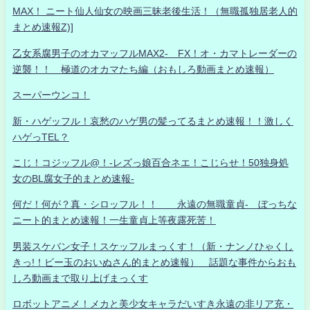
MAX！ ニート仙人仙女の映画三昧老後生活！（無職孤独居老人的
まとめ速報Z)]
乙女系腐男子のオカマッフルMAX2- FX！オ・カマトレーダーの
逆襲！！ 極道のオカマたち編（おもしろ動画まとめ速報）
スーパーウンコ！
新・ハゲッフル！哀愁のハゲ男の髪ってるまとめ速報！！激しく
ハゲっTEL？
こじ！コジッフル@！-レズっ娘百合ネエ！こじらせ！50独身処
女のBL腐女子的まとめ速報-
何だ！何が？真・シロッフル！！ 永遠の無職童貞- ぼっちな
ニート的まとめ速報！一生童貞上等夜露死苦！
男装スケバン女子！スケッフルまっくす！（新・ナンノひゃくし
きっ!！ビー玉のおいぬさん的まとめ速報） 話題な事件からおも
しろ動画まで取り上げまっくす
ロボットアニメ！メカと美少女キャラだいすき永遠の非リア充・