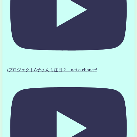
/プロジェクトA子さんも注目？ get a chance!