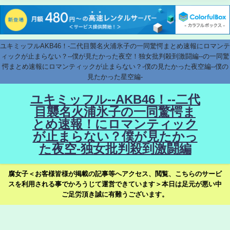
ユキミッフルAKB46！-二代目襲名火浦氷子の一同驚愕まとめ速報にロマンテ
ィックが止まらない？--僕が見たかった夜空！独女批判殺到激闘編--の一同驚
愕まとめ速報にロマンティックが止まらない？-僕の見たかった夜空編--僕の
見たかった星空編-
ユキミッフル--AKB46！--二代
目襲名火浦氷子の一同驚愕ま
とめ速報！にロマンティック
が止まらない？僕が見たかっ
た夜空-独女批判殺到激闘編
腐女子＜お客様皆様が掲載の記事等へアクセス、閲覧、こちらのサービ
スを利用される事でかろうじて運営できています＞本日は足元が悪い中
ご足労頂き誠に有難うございます。