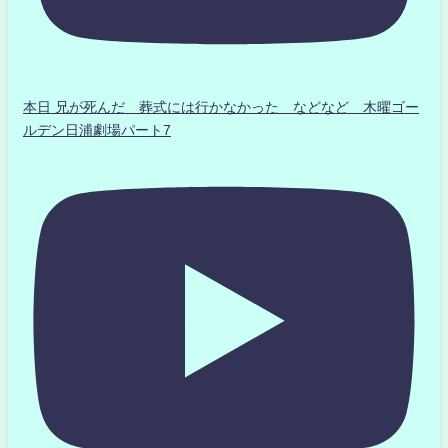
本日 兄が死んだ 葬式には行かなかった などなど 木曜ゴー
ルデン日浦劇場パート7