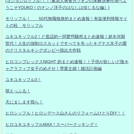
[ヨシヨシロッフル-！！-素浪人勇者カツオンの未解決事件簿へよ
うこそYOUKO！のナンノ洋子のはなしは信じるな編）]
モリッフル！ 50代無職独身的まとめ速報！有益便利情報サイ
トの杜 モリッフル
ユキユキッフル2！ど底辺的一同驚愕騒然まとめ速報！超氷河期
世代！人生の強制ロスカットですべてを失ったキグナス氷子の愛
のクリスタルキングボンビー脱出大作戦
ヒロコンプレックスNIGHT 的まとめ速報！！子供が欲しいど陰キ
ャアラフィフ女子のめざせ！専業主婦！婚活計画編
ユキユキッフル3！
萌えっふる！
天にまします我ら！
ヒロシッフル！ヒロシデース山さんのリフォームひとりDIY！！
ヒロユキユキッフルMAX！スーパークッキング！