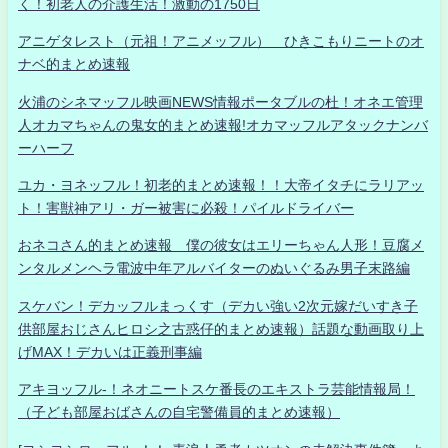
く！初老人の介護生活！激動の1750日
アニゲタレスト（元祖！アニメッフル） ひきこもりニートのオ
ナベ的まとめ速報
火浦のシネマッフル映画NEWS情報ポータブルの杜！オネエ管理
人オカマちゃんの鬼女的まとめ速報!オカマッフルアタックナンバ
ーハーフ
ユカ・ヨネッフル！初老的まとめ速報！！大帝イタチにラリアッ
ト！害獣神アリ・ガー被害に必殺！パイルドライバー
おネコさん的まとめ速報 僕の彼女はエリーちゃん人形！豆腐メ
ンタルメンヘラ電波中年アルバイターのぬいぐるみ男子末路編
スケバン！デカッフルまっくす（デカい強い2次元嫁だいすき子
供部屋おじさんヒロシ之古惑仔的まとめ速報）話題な動画取り上
げMAX！デカいは正義刑事編
アキヨッフル-！ネオニートスケ番長のエキストラ芸能情報局！
（子ども部屋おばさんの自宅警備員的まとめ速報）