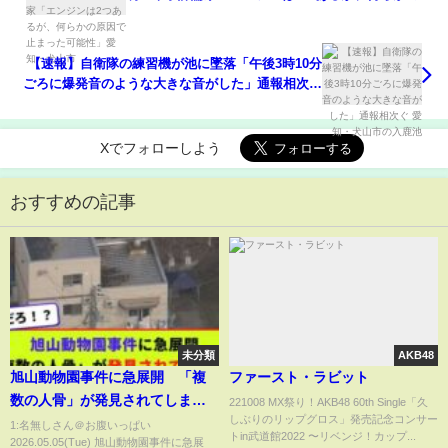
因で止まった可能性」愛知・犬山市
【速報】自衛隊の練習機が池に墜落「午後3時10分
ごろに爆発音のような大きな音がした」通報相次ぐ
愛知・犬山市の入鹿池
Xでフォローしよう
おすすめの記事
未分類
AKB48
旭山動物園事件に急展開 「複
ファースト・ラビット
数の人骨」が発見されてしま
221008 MX祭り！AKB48 60th Single「久
しぶりのリップグロス」発売記念コンサー
う…【2chまとめ】【2chスレ】
1:名無しさん＠お腹いっぱい
トin武道館2022 〜リベンジ！カップ...
2026.05.05(Tue) 旭山動物園事件に急展
【5chスレ】