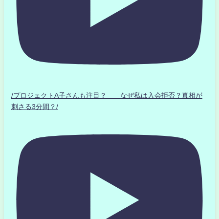
/プロジェクトA子さんも注目？ なぜ私は入会拒否？真相が
刺さる3分間？/