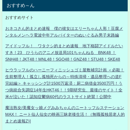
おすすめ～ん
おすすめサイト
おネコさん的まとめ速報 僕の彼女はエリーちゃん人形！豆腐メ
ンタルメンヘラ電波中年アルバイターのぬいぐるみ男子末路編
アイドッフル！ ワタクシ的まとめ速報 地下格闘アイドルだい
すき！23 ひうらのアニメ放送局101ちゃんねる BNK48 ！
SNH48！JKT48！MNL48！SGO48！GNZ48！STU48！SKE48
ヒウラッフルのハーニーフィニッシュゴミ屋敷補完計画 ＜必殺！
生前整理人！孤立し孤独死からの～特殊清掃・遺品整理への道F
完結編＞ キャッシング計1500万返済：厨二病借金3500万円！う
つ病統合失調症14年生HKT46！！9期研究生、最後のサイト！全
米が泣いた！認知症鬱病60代のラストサイト絶賛！公開中
魔法熟女/美魔女ッ娘メグみみちゃんのニートッフルステーション
MAX！ ニート仙人仙女の映画三昧老後生活！（無職孤独居老人的
まとめ速報Z)]