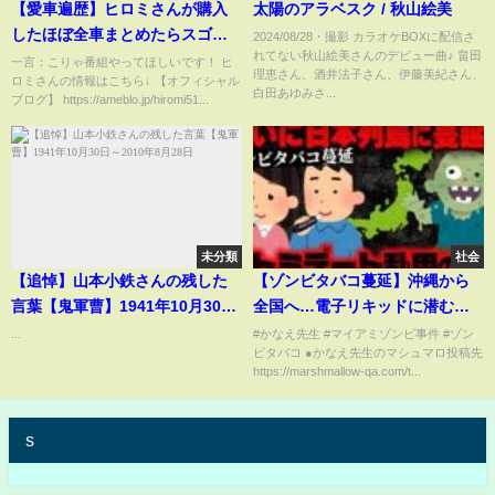
【愛車遍歴】ヒロミさんが購入
太陽のアラベスク / 秋山絵美
したほぼ全車まとめたらスゴか
2024/08/28・撮影 カラオケBOXに配信さ
れてない秋山絵美さんのデビュー曲♪ 畠田
った!!!!!!!!【名車ばかり】
一言：こりゃ番組やってほしいです！ ヒ
理恵さん、酒井法子さん、伊藤美紀さん、
ロミさんの情報はこちら↓ 【オフィシャル
白田あゆみさ...
ブログ】 https://ameblo.jp/hiromi51...
未分類
社会
【追悼】山本小鉄さんの残した
【ゾンビタバコ蔓延】沖縄から
言葉【鬼軍曹】1941年10月30日
全国へ…電子リキッドに潜む笑
～2010年8月28日
気麻酔(エトミデート)の恐怖【か
...
#かなえ先生 #マイアミゾンビ事件 #ゾン
ビタバコ ●かなえ先生のマシュマロ投稿先
なえ先生の切り抜き】元配信
https://marshmallow-qa.com/t...
2025/11/05
s