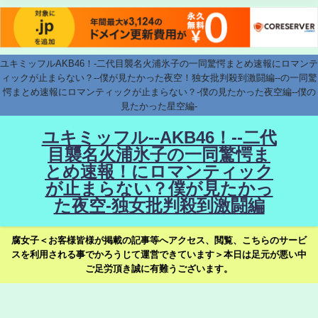
ユキミッフルAKB46！-二代目襲名火浦氷子の一同驚愕まとめ速報にロマンテ
ィックが止まらない？--僕が見たかった夜空！独女批判殺到激闘編--の一同驚
愕まとめ速報にロマンティックが止まらない？-僕の見たかった夜空編--僕の
見たかった星空編-
ユキミッフル--AKB46！--二代
目襲名火浦氷子の一同驚愕ま
とめ速報！にロマンティック
が止まらない？僕が見たかっ
た夜空-独女批判殺到激闘編
腐女子＜お客様皆様が掲載の記事等へアクセス、閲覧、こちらのサービ
スを利用される事でかろうじて運営できています＞本日は足元が悪い中
ご足労頂き誠に有難うございます。