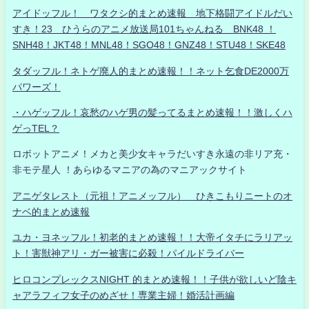
アイドッフル！ ワタクシ的まとめ速報 地下格闘アイドルだい
すき！23 ひうらのアニメ放送局101ちゃんねる BNK48 ！
SNH48！JKT48！MNL48！SGO48！GNZ48！STU48！SKE48
タダッフル！ネトゲ廃人的まとめ速報！！ネット乞食DE2000万
パワーズ！
・ハゲッフル！哀愁のハゲ男の髪ってるまとめ速報！！激しくハ
ゲっTEL？
ロボットアニメ！メカと美少女キャラだいすき永遠の非リア充・
非モテ星人 ！あらゆるマニアの為のマニアックサイト
アニゲタレスト（元祖！アニメッフル） ひきこもりニートのオ
ナベ的まとめ速報
ユカ・ヨネッフル！初老的まとめ速報！！大帝イタチにラリアッ
ト！害獣神アリ・ガー被害に必殺！パイルドライバー
ヒロコンプレックスNIGHT 的まとめ速報！！子供が欲しいど陰キ
ャアラフィフ女子のめざせ！専業主婦！婚活計画編