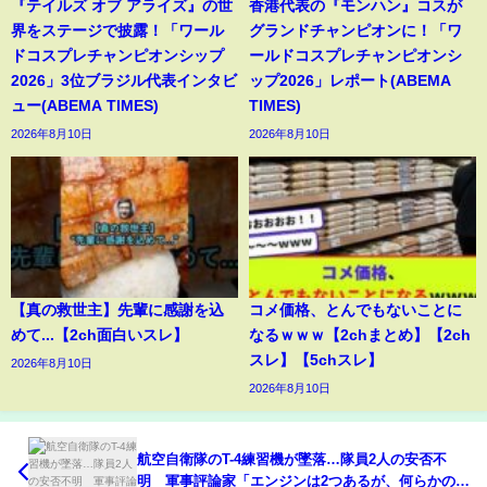
『テイルズ オブ アライズ』の世
香港代表の『モンハン』コスが
界をステージで披露！「ワール
グランドチャンピオンに！「ワ
ドコスプレチャンピオンシップ
ールドコスプレチャンピオンシ
2026」3位ブラジル代表インタビ
ップ2026」レポート(ABEMA
ュー(ABEMA TIMES)
TIMES)
2026年8月10日
2026年8月10日
【真の救世主】先輩に感謝を込
コメ価格、とんでもないことに
めて...【2ch面白いスレ】
なるｗｗｗ【2chまとめ】【2ch
スレ】【5chスレ】
2026年8月10日
2026年8月10日
航空自衛隊のT-4練習機が墜落…隊員2人の安否不
明 軍事評論家「エンジンは2つあるが、何らかの原