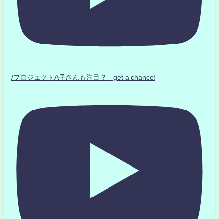
/プロジェクトA子さんも注目？ get a chance!