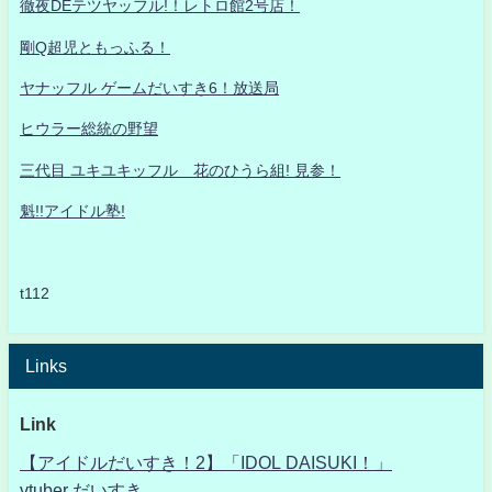
徹夜DEテツヤッフル!！レトロ館2号店！
剛Q超児ともっふる！
ヤナッフル ゲームだいすき6！放送局
ヒウラー総統の野望
三代目 ユキユキッフル 花のひうら組! 見参！
魁!!アイドル塾!
t112
Links
Link
【アイドルだいすき！2】「IDOL DAISUKI！」
vtuber だいすき