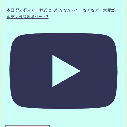
本日 兄が死んだ 葬式には行かなかった などなど 木曜ゴー
ルデン日浦劇場パート7