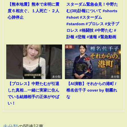
【熊本地震】熊本で未明に震
スターダム緊急会見！中野た
度６相次ぐ、１人死亡・２人
む(38)訃報について #shorts
心肺停止
#short #スターダム
#stardom #プロレス #女子プ
ロレス #格闘技 #中野たむ #
訃報 #悲報 #速報 #緊急動画
未分類
未分類
【プロレス】中野たむが引退
【AI演歌】それからの港町 /
した真相…一緒に実家に住ん
椎名佐千子 cover by 朝霧れ
でいる結婚相手の正体がやば
な
い！
未分類
の関連記事