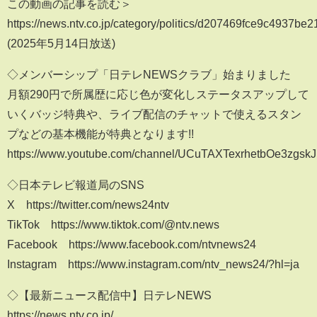
この動画の記事を読む＞
https://news.ntv.co.jp/category/politics/d207469fce9c4937b
(2025年5月14日放送)
◇メンバーシップ「日テレNEWSクラブ」始まりました
月額290円で所属歴に応じ色が変化しステータスアップして
いくバッジ特典や、ライブ配信のチャットで使えるスタン
プなどの基本機能が特典となります!!
https://www.youtube.com/channel/UCuTAXTexrhetbOe3zgskJ
◇日本テレビ報道局のSNS
X https://twitter.com/news24ntv
TikTok https://www.tiktok.com/@ntv.news
Facebook https://www.facebook.com/ntvnews24
Instagram https://www.instagram.com/ntv_news24/?hl=ja
◇【最新ニュース配信中】日テレNEWS
https://news.ntv.co.jp/