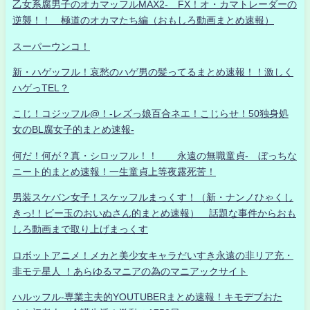
乙女系腐男子のオカマッフルMAX2- FX！オ・カマトレーダーの
逆襲！！ 極道のオカマたち編（おもしろ動画まとめ速報）
スーパーウンコ！
新・ハゲッフル！哀愁のハゲ男の髪ってるまとめ速報！！激しく
ハゲっTEL？
こじ！コジッフル@！-レズっ娘百合ネエ！こじらせ！50独身処
女のBL腐女子的まとめ速報-
何だ！何が？真・シロッフル！！ 永遠の無職童貞- ぼっちな
ニート的まとめ速報！一生童貞上等夜露死苦！
男装スケバン女子！スケッフルまっくす！（新・ナンノひゃくし
きっ!！ビー玉のおいぬさん的まとめ速報） 話題な事件からおも
しろ動画まで取り上げまっくす
ロボットアニメ！メカと美少女キャラだいすき永遠の非リア充・
非モテ星人 ！あらゆるマニアの為のマニアックサイト
ハルッフル-専業主夫的YOUTUBERまとめ速報！キモデブおた