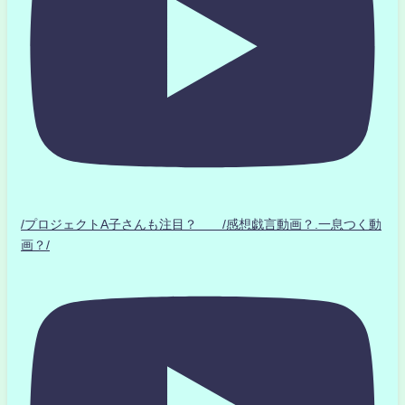
/プロジェクトA子さんも注目？ /感想戯言動画？.一息つく動
画？/