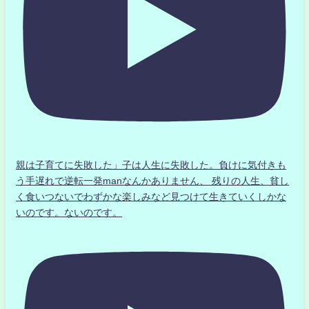
親は子育てに失敗した」子は人生に失敗した。負けに気付きも
う手遅れで逆転一発manなんかありません、 残りの人生、貧し
く食いつないでわずかな楽しみなど見つけて生きていくしかな
いのです。ないのです。