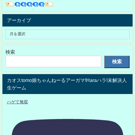
アーカイブ
検索
検索
カオスtomo娘ちゃんねーるアーガマ!Haraハラ!未解決人
生ゲーム
ハゲて無双