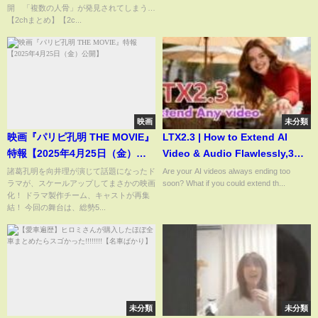
開 「複数の人骨」が発見されてしまう…
【2chまとめ】【2c...
映画
未分類
映画『パリピ孔明 THE MOVIE』
LTX2.3 | How to Extend AI
特報【2025年4月25日（金）公
Video & Audio Flawlessly,3
開】
Steps to Extend & Upscale
諸葛孔明を向井理が演じて話題になったド
Are your AI videos always ending too
ラマが、スケールアップしてまさかの映画
soon? What if you could extend th...
LTX 2.3 Videos to 2K!
化！ ドラマ製作チーム、キャストが再集
結！ 今回の舞台は、総勢5...
未分類
未分類