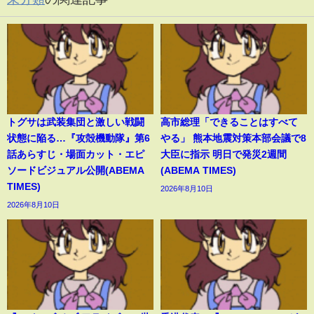
トグサは武装集団と激しい戦闘
高市総理「できることはすべて
状態に陥る…『攻殻機動隊』第6
やる」 熊本地震対策本部会議で8
話あらすじ・場面カット・エピ
大臣に指示 明日で発災2週間
ソードビジュアル公開(ABEMA
(ABEMA TIMES)
TIMES)
2026年8月10日
2026年8月10日