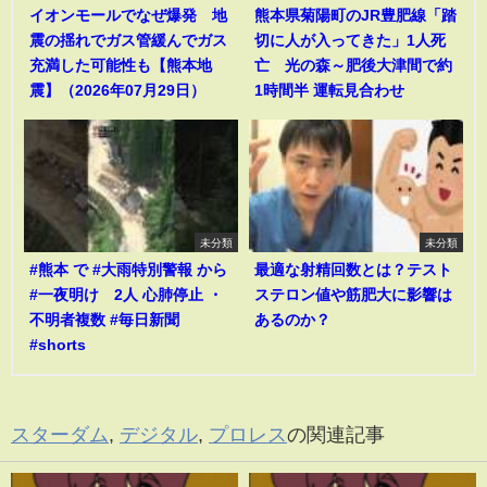
イオンモールでなぜ爆発 地
熊本県菊陽町のJR豊肥線「踏
震の揺れでガス管緩んでガス
切に人が入ってきた」1人死
充満した可能性も【熊本地
亡 光の森～肥後大津間で約
震】（2026年07月29日）
1時間半 運転見合わせ
未分類
未分類
#熊本 で #大雨特別警報 から
最適な射精回数とは？テスト
#一夜明け 2人 心肺停止 ・
ステロン値や筋肥大に影響は
不明者複数 #毎日新聞
あるのか？
#shorts
スターダム
,
デジタル
,
プロレス
の関連記事