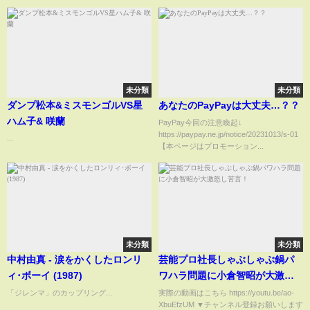
未分類
未分類
ダンプ松本&ミスモンゴルVS星
あなたのPayPayは大丈夫…？？
ハム子& 咲蘭
PayPay今回の注意喚起↓
https://paypay.ne.jp/notice/20231013/s-01
...
【本ページはプロモーション...
未分類
未分類
中村由真 - 涙をかくしたロンリ
芸能プロ社長しゃぶしゃぶ鍋パ
ィ･ボーイ (1987)
ワハラ問題に小倉智昭が大激怒
し苦言！
「ジレンマ」のカップリング...
実際の動画はこちら https://youtu.be/ao-
XbuEfzUM ▼チャンネル登録お願いします