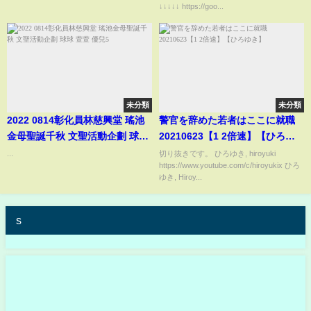
↓↓↓↓↓ https://goo...
未分類
未分類
2022 0814彰化員林慈興堂 瑤池
警官を辞めた若者はここに就職
金母聖誕千秋 文聖活動企劃 球球
20210623【1 2倍速】【ひろゆ
萱萱 優兒5
き】
...
切り抜きです。 ひろゆき, hiroyuki
https://www.youtube.com/c/hiroyukix ひろ
ゆき, Hiroy...
s