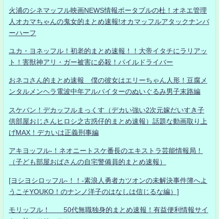
火浦のシネマッフル映画NEWS情報ポータブルの杜！オネエ管理
人オカマちゃんの鬼女的まとめ速報!オカマッフルアタックナンバ
ーハーフ
ユカ・ヨネッフル！初老的まとめ速報！！大帝イタチにラリアッ
ト！害獣神アリ・ガー被害に必殺！パイルドライバー
おネコさん的まとめ速報 僕の彼女はエリーちゃん人形！豆腐メ
ンタルメンヘラ電波中年アルバイターのぬいぐるみ男子末路編
スケバン！デカッフルまっくす（デカい強い2次元嫁だいすき子
供部屋おじさんヒロシ之古惑仔的まとめ速報）話題な動画取り上
げMAX！デカいは正義刑事編
アキヨッフル-！ネオニートスケ番長のエキストラ芸能情報局！
（子ども部屋おばさんの自宅警備員的まとめ速報）
[ヨシヨシロッフル-！！-素浪人勇者カツオンの未解決事件簿へよ
うこそYOUKO！のナンノ洋子のはなしは信じるな編）]
モリッフル！ 50代無職独身的まとめ速報！有益便利情報サイ