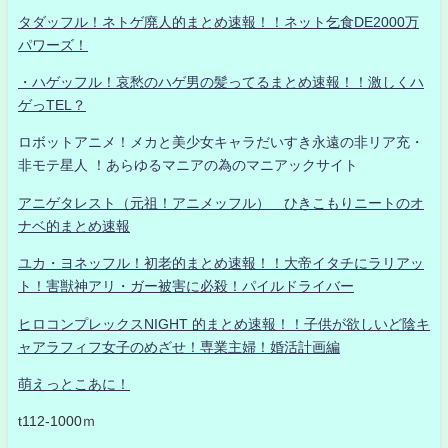
タダッフル！ネトゲ廃人的まとめ速報！！ネット乞食DE2000万
パワーズ！
・ハゲッフル！哀愁のハゲ男の髪ってるまとめ速報！！激しくハ
ゲっTEL？
ロボットアニメ！メカと美少女キャラだいすき永遠の非リア充・
非モテ星人 ！あらゆるマニアの為のマニアックサイト
アニゲタレスト（元祖！アニメッフル） ひきこもりニートのオ
ナベ的まとめ速報
ユカ・ヨネッフル！初老的まとめ速報！！大帝イタチにラリアッ
ト！害獣神アリ・ガー被害に必殺！パイルドライバー
ヒロコンプレックスNIGHT 的まとめ速報！！子供が欲しいど陰キ
ャアラフィフ女子のめざせ！専業主婦！婚活計画編
萌えっとこあに！
t112-1000ｍ