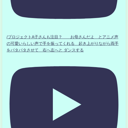
/プロジェクトA子さんも注目？ お母さんだよ とアニメ声
の可愛いらしい声で手を振ってくれる 起き上がりながら両手
をパタパタさせて 右へ左へと ダンスする