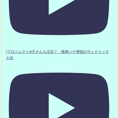
/プロジェクトA子さんも注目？ 独身ハゲ僧侶のサンドイッチ
人生