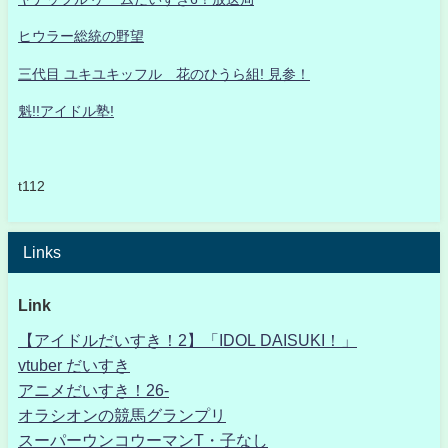
ヒウラー総統の野望
三代目 ユキユキッフル 花のひうら組! 見参！
魁!!アイドル塾!
t112
Links
Link
【アイドルだいすき！2】「IDOL DAISUKI！」
vtuber だいすき
アニメだいすき！26-
オラシオンの競馬グランプリ
スーパーウンコウーマンT・子なし