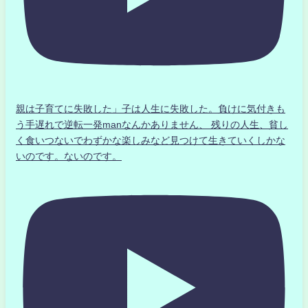
親は子育てに失敗した」子は人生に失敗した。負けに気付きも
う手遅れで逆転一発manなんかありません、 残りの人生、貧し
く食いつないでわずかな楽しみなど見つけて生きていくしかな
いのです。ないのです。