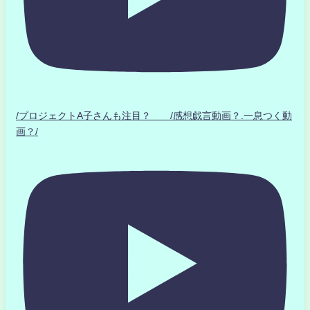
/プロジェクトA子さんも注目？ /感想戯言動画？.一息つく動
画？/