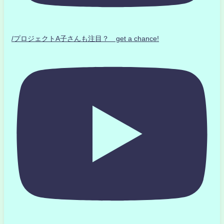
/プロジェクトA子さんも注目？ get a chance!