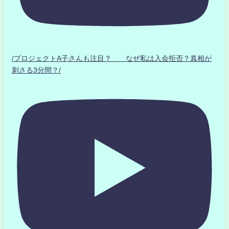
/プロジェクトA子さんも注目？ なぜ私は入会拒否？真相が
刺さる3分間？/