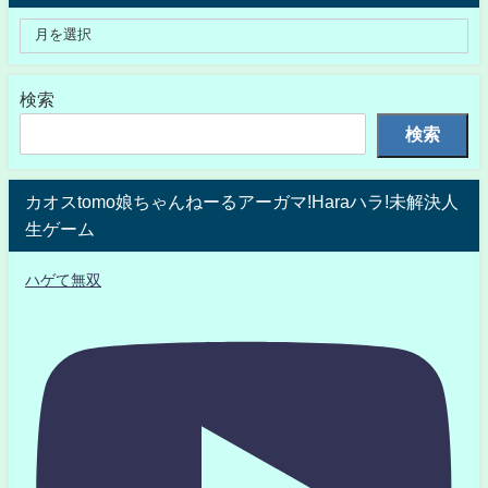
検索
検索
カオスtomo娘ちゃんねーるアーガマ!Haraハラ!未解決人
生ゲーム
ハゲて無双