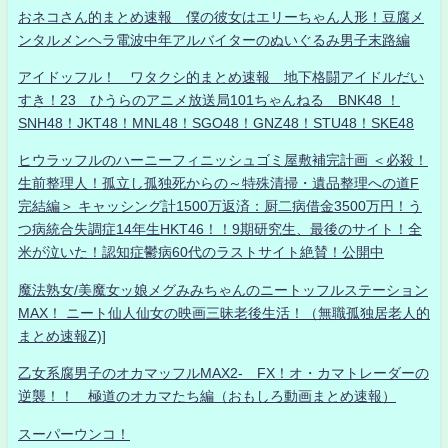
おネコさん的まとめ速報 僕の彼女はエリーちゃん人形！豆腐メ
ンタルメンヘラ電波中年アルバイターのぬいぐるみ男子末路編
アイドッフル！ ワタクシ的まとめ速報 地下格闘アイドルだい
すき！23 ひうらのアニメ放送局101ちゃんねる BNK48 ！
SNH48！JKT48！MNL48！SGO48！GNZ48！STU48！SKE48
ヒウラッフルのハーニーフィニッシュゴミ屋敷補完計画 ＜必殺！
生前整理人！孤立し孤独死からの～特殊清掃・遺品整理への道F
完結編＞ キャッシング計1500万返済：厨二病借金3500万円！う
つ病統合失調症14年生HKT46！！9期研究生、最後のサイト！全
米が泣いた！認知症鬱病60代のラストサイト絶賛！公開中
魔法熟女/美魔女ッ娘メグみみちゃんのニートッフルステーション
MAX！ ニート仙人仙女の映画三昧老後生活！（無職孤独居老人的
まとめ速報Z)]
乙女系腐男子のオカマッフルMAX2- FX！オ・カマトレーダーの
逆襲！！ 極道のオカマたち編（おもしろ動画まとめ速報）
スーパーウンコ！