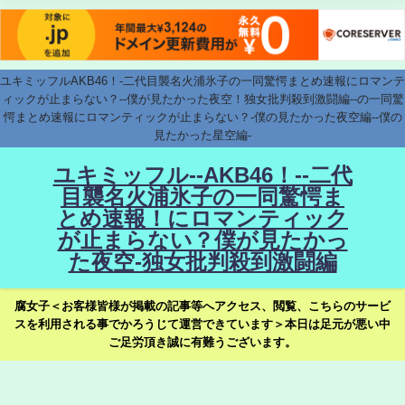
ユキミッフルAKB46！-二代目襲名火浦氷子の一同驚愕まとめ速報にロマンテ
ィックが止まらない？--僕が見たかった夜空！独女批判殺到激闘編--の一同驚
愕まとめ速報にロマンティックが止まらない？-僕の見たかった夜空編--僕の
見たかった星空編-
ユキミッフル--AKB46！--二代
目襲名火浦氷子の一同驚愕ま
とめ速報！にロマンティック
が止まらない？僕が見たかっ
た夜空-独女批判殺到激闘編
腐女子＜お客様皆様が掲載の記事等へアクセス、閲覧、こちらのサービ
スを利用される事でかろうじて運営できています＞本日は足元が悪い中
ご足労頂き誠に有難うございます。