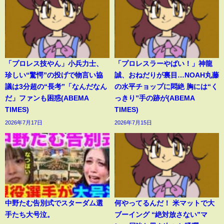
「プロレス技やん」小兵力士、
「プロレスラーやばい！」神龍
珍しい“驚愕”の投げで物言い協
誠、おねだりが裏目…NOAH丸藤
議は3分超の“長考”「なんだなん
の水平チョップに悶絶 胸には“く
だ」ファンも困惑(ABEMA
っきり”手の跡が(ABEMA
TIMES)
TIMES)
2026年7月17日
2026年7月15日
中野たむ告別式でスターダム選
何やってるんだ！ 米マットで大
手たち大号泣。
ブーイング “絶対放さない”マ