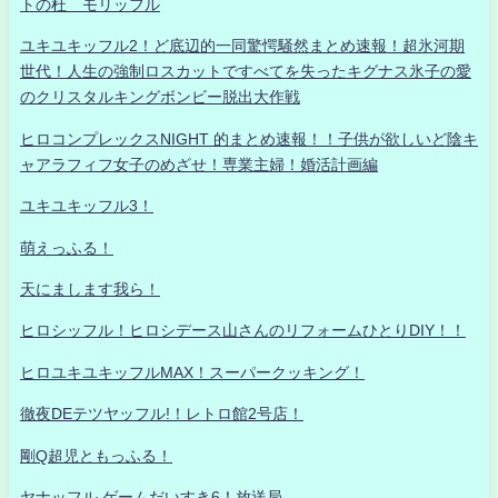
トの杜 モリッフル
ユキユキッフル2！ど底辺的一同驚愕騒然まとめ速報！超氷河期
世代！人生の強制ロスカットですべてを失ったキグナス氷子の愛
のクリスタルキングボンビー脱出大作戦
ヒロコンプレックスNIGHT 的まとめ速報！！子供が欲しいど陰キ
ャアラフィフ女子のめざせ！専業主婦！婚活計画編
ユキユキッフル3！
萌えっふる！
天にまします我ら！
ヒロシッフル！ヒロシデース山さんのリフォームひとりDIY！！
ヒロユキユキッフルMAX！スーパークッキング！
徹夜DEテツヤッフル!！レトロ館2号店！
剛Q超児ともっふる！
ヤナッフル ゲームだいすき6！放送局