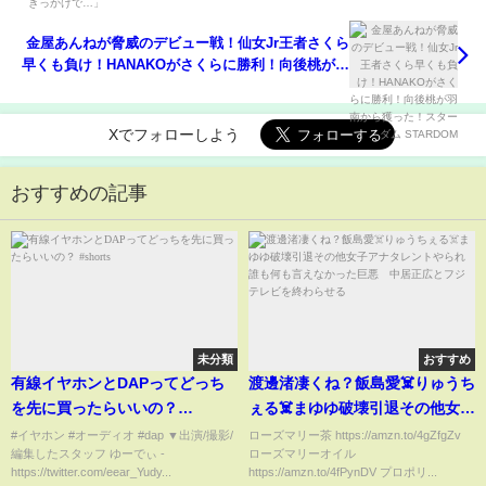
金屋あんねが脅威のデビュー戦！仙女Jr王者さくら
早くも負け！HANAKOがさくらに勝利！向後桃が羽
南から獲った！スターダム STARDOM
Xでフォローしよう
おすすめの記事
未分類
おすすめ
有線イヤホンとDAPってどっち
渡邊渚凄くね？飯島愛☠️りゅうち
を先に買ったらいいの？
ぇる☠️まゆゆ破壊引退その他女子
#shorts
アナタレントやられ誰も何も言
#イヤホン #オーディオ #dap ▼出演/撮影/
ローズマリー茶 https://amzn.to/4gZfgZv
編集したスタッフ ゆーでぃ -
ローズマリーオイル
えなかった巨悪 中居正広とフ
https://twitter.com/eear_Yudy...
https://amzn.to/4fPynDV プロポリ...
ジテレビを終わらせる