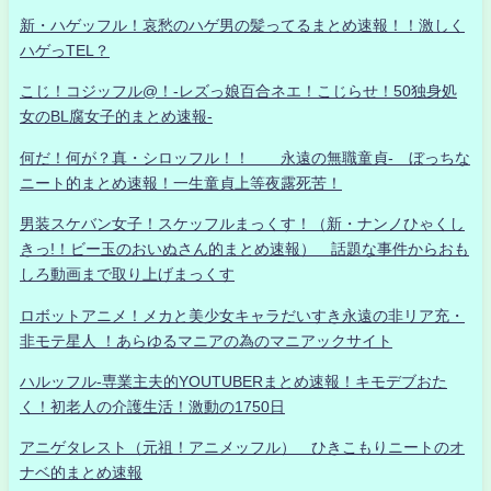
新・ハゲッフル！哀愁のハゲ男の髪ってるまとめ速報！！激しく
ハゲっTEL？
こじ！コジッフル@！-レズっ娘百合ネエ！こじらせ！50独身処
女のBL腐女子的まとめ速報-
何だ！何が？真・シロッフル！！ 永遠の無職童貞- ぼっちな
ニート的まとめ速報！一生童貞上等夜露死苦！
男装スケバン女子！スケッフルまっくす！（新・ナンノひゃくし
きっ!！ビー玉のおいぬさん的まとめ速報） 話題な事件からおも
しろ動画まで取り上げまっくす
ロボットアニメ！メカと美少女キャラだいすき永遠の非リア充・
非モテ星人 ！あらゆるマニアの為のマニアックサイト
ハルッフル-専業主夫的YOUTUBERまとめ速報！キモデブおた
く！初老人の介護生活！激動の1750日
アニゲタレスト（元祖！アニメッフル） ひきこもりニートのオ
ナベ的まとめ速報