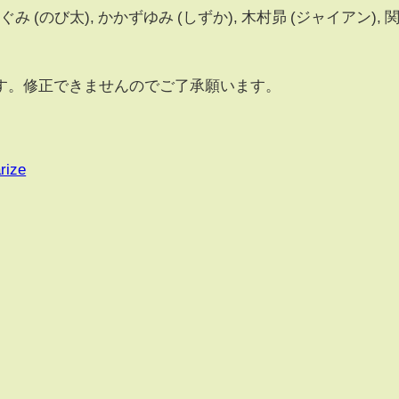
み (のび太), かかずゆみ (しずか), 木村昴 (ジャイアン), 
団
す。修正できませんのでご了承願います。
rize