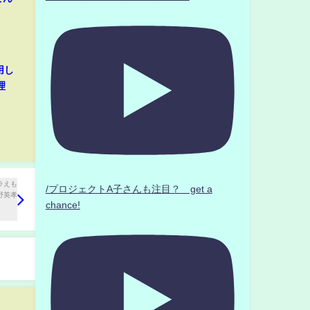
用し
理
/プロジェクトA子さんも注目？ get a
chance!