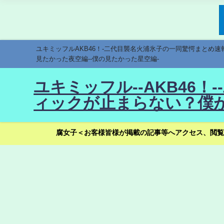
ユキミッフルAKB46！-二代目襲名火浦氷子の一同驚愕まとめ
見たかった夜空編--僕の見たかった星空編-
ユキミッフル--AKB46
ィックが止まらない？僕が
腐女子＜お客様皆様が掲載の記事等へアクセス、閲覧