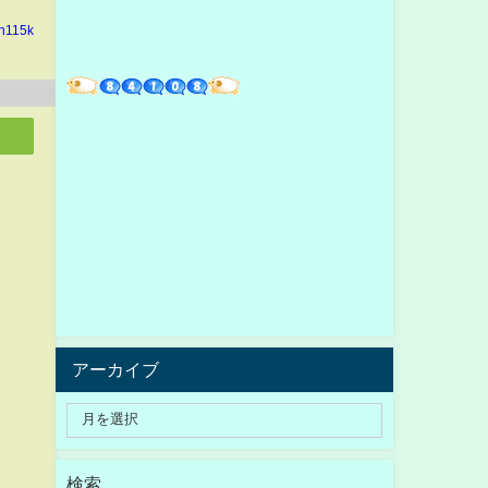
in115k
アーカイブ
検索