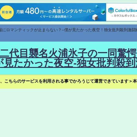
速報にロマンティックが止まらない？--僕が見たかった夜空！独女批判殺到激闘
！--二代目襲名火浦氷子の一同
見たかった夜空-独女批判殺到
、こちらのサービスを利用される事でかろうじて運営できています＞本