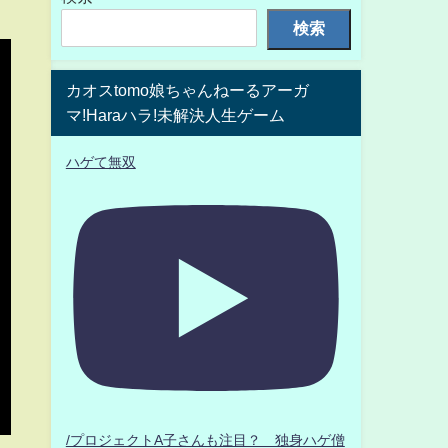
検索
カオスtomo娘ちゃんねーるアーガ
マ!Haraハラ!未解決人生ゲーム
ハゲて無双
/プロジェクトA子さんも注目？ 独身ハゲ僧