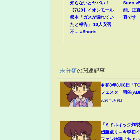
知らないとヤバい！
Suno 
【7/29】イオンモール
能、正
熊本「ガスが漏れてい
容です
たと報告」 10人安否
不… #Shorts
未分類
の関連記事
令和8年8月8日「T
フェスタ」開催(ABEM
2026年8月9日
「ミドルキック炸
烈腹蹴り→今季初
ファン物議「ちょ