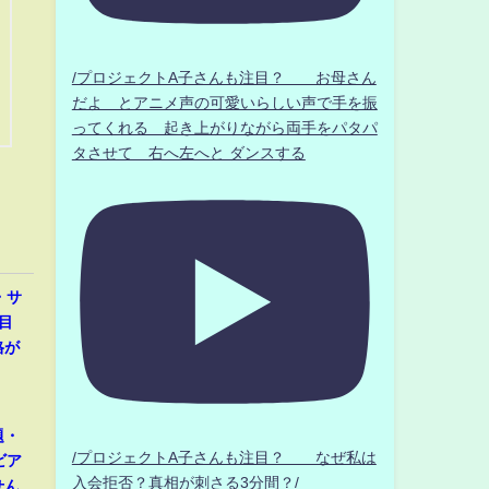
/プロジェクトA子さんも注目？ お母さん
だよ とアニメ声の可愛いらしい声で手を振
ってくれる 起き上がりながら両手をパタパ
タさせて 右へ左へと ダンスする
・サ
目
格が
題・
/プロジェクトA子さんも注目？ なぜ私は
ビア
入会拒否？真相が刺さる3分間？/
せん