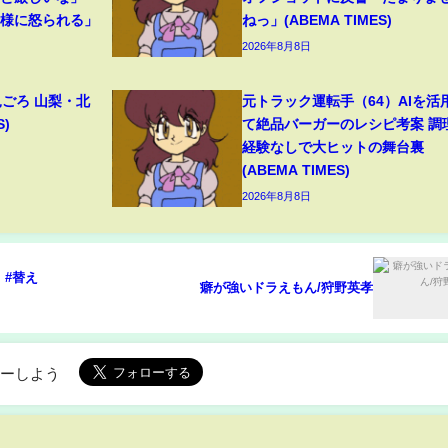
母様に怒られる」
ねっ」(ABEMA TIMES)
2026年8月8日
見ごろ 山梨・北
元トラック運転手（64）AIを活
S)
て絶品バーガーのレシピ考案 調
経験なしで大ヒットの舞台裏
(ABEMA TIMES)
2026年8月8日
#替え
癖が強いドラえもん/狩野英孝
ローしよう