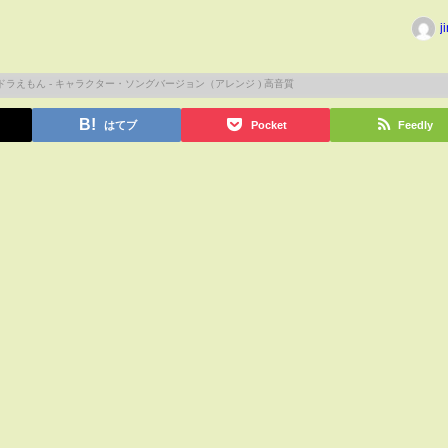
j
はてブ
Pocket
Feedly