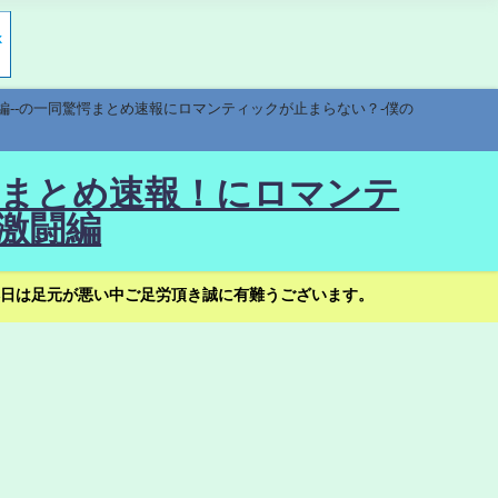
編--の一同驚愕まとめ速報にロマンティックが止まらない？-僕の
驚愕まとめ速報！にロマンテ
激闘編
日は足元が悪い中ご足労頂き誠に有難うございます。