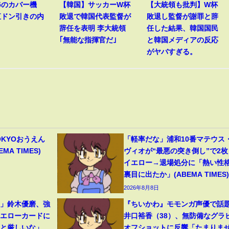
v5のカバー機
【韓国】サッカーW杯
【大統領も批判】W杯
直ドン引きの内
敗退で韓国代表監督が
敗退し監督が謝罪と辞
辞任を表明 李大統領
任した結果、韓国国民
｢無能な指揮官だ｣
と韓国メディアの反応
がヤバすぎる。
OKYOおうえん
「軽率だな」浦和10番マテウス
A TIMES)
ヴィオが“最悪の突き倒し”で2枚
イエロー→退場処分に「熱い性
裏目に出たか」(ABEMA TIMES)
2026年8月8日
裂」鈴木優磨、強
『ちいかわ』モモンガ声優で話
イエローカードに
井口裕香（38）、無防備なグラ
っと厳しいな」
オフショットに反響「たまりま