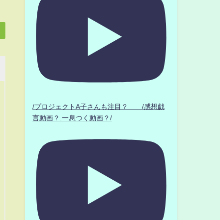
/プロジェクトA子さんも注目？ /感想戯
言動画？.一息つく動画？/