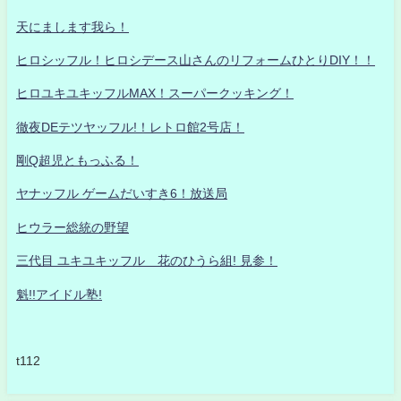
天にまします我ら！
ヒロシッフル！ヒロシデース山さんのリフォームひとりDIY！！
ヒロユキユキッフルMAX！スーパークッキング！
徹夜DEテツヤッフル!！レトロ館2号店！
剛Q超児ともっふる！
ヤナッフル ゲームだいすき6！放送局
ヒウラー総統の野望
三代目 ユキユキッフル 花のひうら組! 見参！
魁!!アイドル塾!
t112