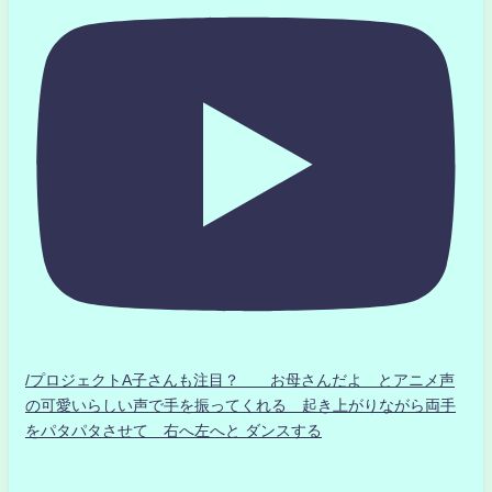
/プロジェクトA子さんも注目？ お母さんだよ とアニメ声
の可愛いらしい声で手を振ってくれる 起き上がりながら両手
をパタパタさせて 右へ左へと ダンスする