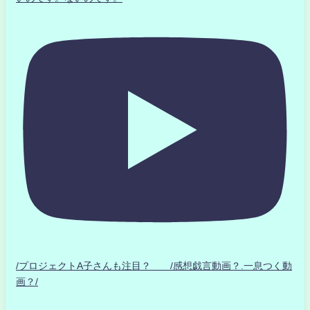
/プロジェクトA子さんも注目？ /感想戯言動画？.一息つく動
画？/