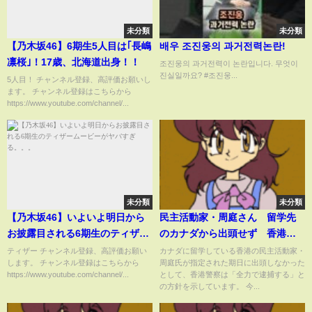
未分類
未分類
【乃木坂46】6期生5人目は｢長嶋
배우 조진웅의 과거전력논란!
凛桜｣！17歳、北海道出身！！
조진웅의 과거전력이 논란입니다. 무엇이
진실일까요? #조진웅...
5人目！ チャンネル登録、高評価お願いし
ます。 チャンネル登録はこちらから
https://www.youtube.com/channel/...
未分類
未分類
【乃木坂46】いよいよ明日から
民主活動家・周庭さん 留学先
お披露目される6期生のティザー
のカナダから出頭せず 香港警
ムービーがヤバすぎる。。。
察「全力で逮捕する」｜
ティザー チャンネル登録、高評価お願い
カナダに留学している香港の民主活動家・
します。 チャンネル登録はこちらから
周庭氏が指定された期日に出頭しなかった
TBS NEWS DIG
https://www.youtube.com/channel/...
として、香港警察は「全力で逮捕する」と
の方針を示しています。 今...