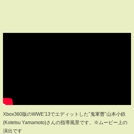
Xbox360版のWWE'13でエディットした"鬼軍曹"山本小鉄
(Kotetsu Yamamoto)さんの指導風景です。※ムービー上の
演出です