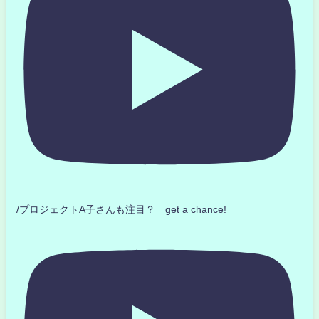
/プロジェクトA子さんも注目？ get a chance!