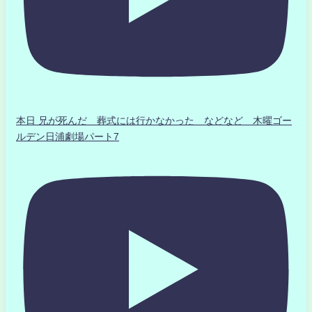
本日 兄が死んだ 葬式には行かなかった などなど 木曜ゴー
ルデン日浦劇場パート7