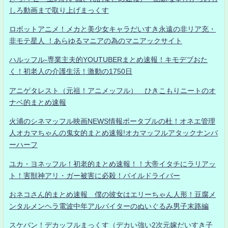
しろ動画まで取り上げまっくす
ロボットアニメ！メカと美少女キャラだいすき永遠の非リア充・
非モテ星人 ！あらゆるマニアの為のマニアックサイト
ハルッフル-専業主夫的YOUTUBERまとめ速報！キモデブおた
く！初老人の介護生活！激動の1750日
アニゲタレスト（元祖！アニメッフル） ひきこもりニートのオ
ナベ的まとめ速報
火浦のシネマッフル映画NEWS情報ポータブルの杜！オネエ管理
人オカマちゃんの鬼女的まとめ速報!オカマッフルアタックナンバ
ーハーフ
ユカ・ヨネッフル！初老的まとめ速報！！大帝イタチにラリアッ
ト！害獣神アリ・ガー被害に必殺！パイルドライバー
おネコさん的まとめ速報 僕の彼女はエリーちゃん人形！豆腐メ
ンタルメンヘラ電波中年アルバイターのぬいぐるみ男子末路編
スケバン！デカッフルまっくす（デカい強い2次元嫁だいすき子