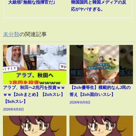
大統領｢無能な指揮官だ｣
韓国国民と韓国メディアの反
応がヤバすぎる。
未分類
の関連記事
アラブ、秋田へ2兆円を投資ｗｗ
【2ch優等生】模範的なんJ民の
ｗｗ【2chまとめ】【2chスレ】
答え【2ch面白いスレ】
【5chスレ】
2026年8月8日
2026年8月8日