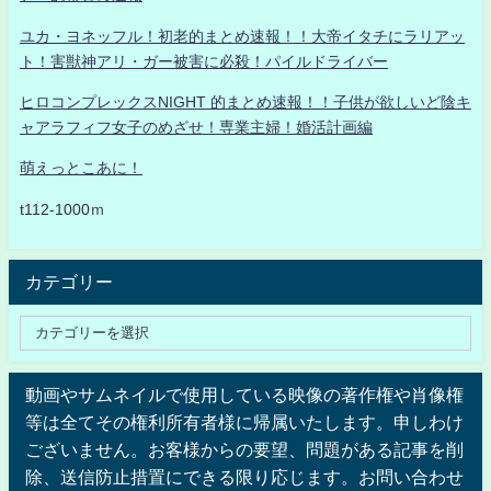
ユカ・ヨネッフル！初老的まとめ速報！！大帝イタチにラリアッ
ト！害獣神アリ・ガー被害に必殺！パイルドライバー
ヒロコンプレックスNIGHT 的まとめ速報！！子供が欲しいど陰キ
ャアラフィフ女子のめざせ！専業主婦！婚活計画編
萌えっとこあに！
t112-1000ｍ
カテゴリー
動画やサムネイルで使用している映像の著作権や肖像権
等は全てその権利所有者様に帰属いたします。申しわけ
ございません。お客様からの要望、問題がある記事を削
除、送信防止措置にできる限り応じます。お問い合わせ