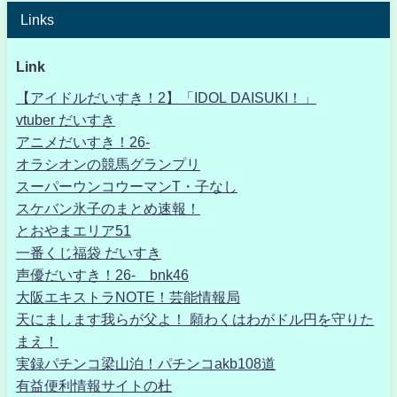
Links
Link
【アイドルだいすき！2】「IDOL DAISUKI！」
vtuber だいすき
アニメだいすき！26-
オラシオンの競馬グランプリ
スーパーウンコウーマンT・子なし
スケバン氷子のまとめ速報！
とおやまエリア51
一番くじ福袋 だいすき
声優だいすき！26- bnk46
大阪エキストラNOTE！芸能情報局
天にまします我らが父よ！ 願わくはわがドル円を守りた
まえ！
実録パチンコ梁山泊！パチンコakb108道
有益便利情報サイトの杜