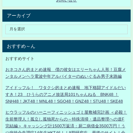
アーカイブ
おすすめ～ん
おすすめサイト
おネコさん的まとめ速報 僕の彼女はエリーちゃん人形！豆腐メ
ンタルメンヘラ電波中年アルバイターのぬいぐるみ男子末路編
アイドッフル！ ワタクシ的まとめ速報 地下格闘アイドルだい
すき！23 ひうらのアニメ放送局101ちゃんねる BNK48 ！
SNH48！JKT48！MNL48！SGO48！GNZ48！STU48！SKE48
ヒウラッフルのハーニーフィニッシュゴミ屋敷補完計画 ＜必殺！
生前整理人！孤立し孤独死からの～特殊清掃・遺品整理への道F
完結編＞ キャッシング計1500万返済：厨二病借金3500万円！う
つ病統合失調症14年生HKT46！！9期研究生、最後のサイト！全