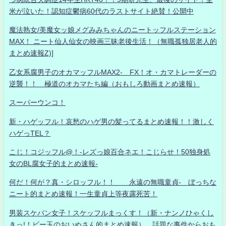
米が泣いた！認知症鬱病60代のラストサイト絶賛！公開中
魔法熟女/美魔女ッ娘メグみみちゃんのニートッフルステーション
MAX！ ニート仙人仙女の映画三昧老後生活！（無職孤独居老人的
まとめ速報Z)]
乙女系腐男子のオカマッフルMAX2- FX！オ・カマトレーダーの
逆襲！！ 極道のオカマたち編（おもしろ動画まとめ速報）
スーパーウンコ！
新・ハゲッフル！哀愁のハゲ男の髪ってるまとめ速報！！激しく
ハゲっTEL？
こじ！コジッフル@！-レズっ娘百合ネエ！こじらせ！50独身処
女のBL腐女子的まとめ速報-
何だ！何が？真・シロッフル！！ 永遠の無職童貞- ぼっちな
ニート的まとめ速報！一生童貞上等夜露死苦！
男装スケバン女子！スケッフルまっくす！（新・ナンノひゃくし
きっ!！ビー玉のおいぬさん的まとめ速報） 話題な事件からおも