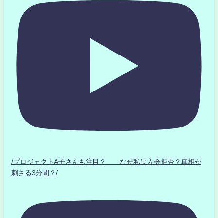
/プロジェクトA子さんも注目？ なぜ私は入会拒否？真相が
刺さる3分間？/