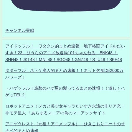
チャンネル登録
アイドッフル！ ワタクシ的まとめ速報 地下格闘アイドルだい
すき！23 ひうらのアニメ放送局101ちゃんねる BNK48 ！
SNH48！JKT48！MNL48！SGO48！GNZ48！STU48！SKE48
タダッフル！ネトゲ廃人的まとめ速報！！ネット乞食DE2000万
パワーズ！
・ハゲッフル！哀愁のハゲ男の髪ってるまとめ速報！！激しくハ
ゲっTEL？
ロボットアニメ！メカと美少女キャラだいすき永遠の非リア充・
非モテ星人 ！あらゆるマニアの為のマニアックサイト
アニゲタレスト（元祖！アニメッフル） ひきこもりニートのオ
ナベ的まとめ速報