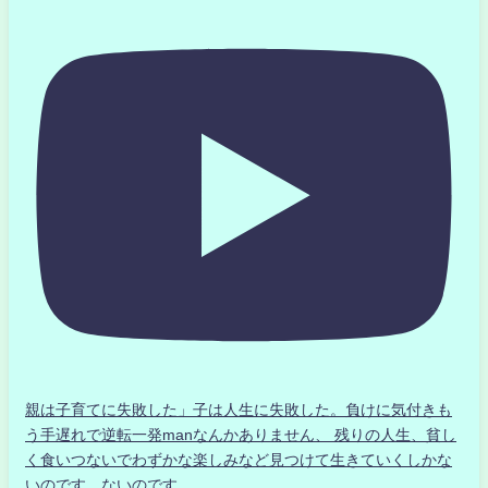
親は子育てに失敗した」子は人生に失敗した。負けに気付きも
う手遅れで逆転一発manなんかありません、 残りの人生、貧し
く食いつないでわずかな楽しみなど見つけて生きていくしかな
いのです。ないのです。