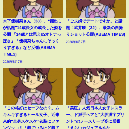
木下優樹菜さん（38）、“顔出し
「ご夫婦でデートですか」と話
が話題”14歳長女の成長した姿を
題！武井咲（32）、最新の自撮
公開 「14歳とは思えぬオトナっ
りショット公開(ABEMA TIMES)
ぽさ」「優樹菜ちゃんにそっく
2026年8月7日
りすぎる」など反響(ABEMA
TIMES)
2026年8月7日
「この格好はセーフなの？」ム
「美狂」人気日本人女子レスラ
キムキすぎるヒール女子、近未
ー、ド派手ヘアと“大胆漢字プリ
来的“全身スケスケ”衣装にファ
ント”のノースリーブ姿に反響
ンツッコミ「着ているけど着て
「えらいカジュアルやな」