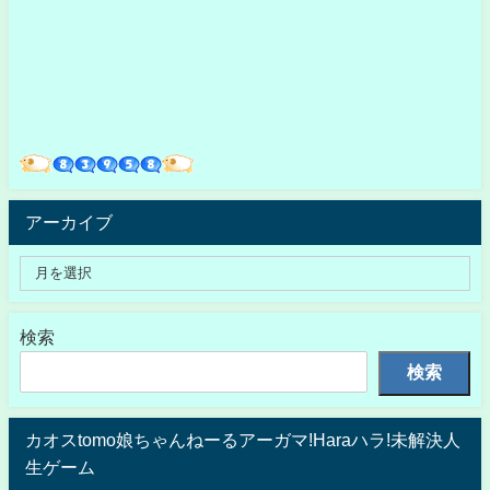
アーカイブ
検索
検索
カオスtomo娘ちゃんねーるアーガマ!Haraハラ!未解決人
生ゲーム