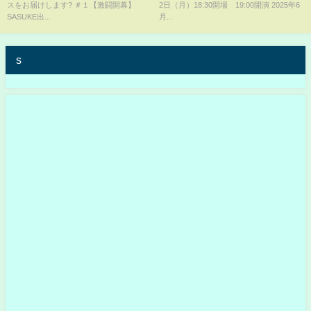
スをお届けします? ＃１【激闘開幕】
2日（月）18:30開場 19:00開演 2025年6
SASUKE出...
月...
s