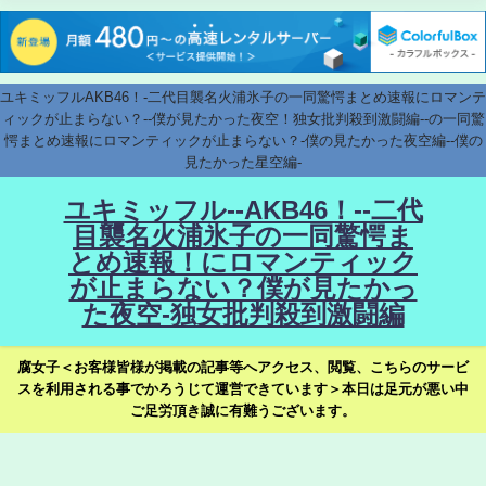
ユキミッフルAKB46！-二代目襲名火浦氷子の一同驚愕まとめ速報にロマンテ
ィックが止まらない？--僕が見たかった夜空！独女批判殺到激闘編--の一同驚
愕まとめ速報にロマンティックが止まらない？-僕の見たかった夜空編--僕の
見たかった星空編-
ユキミッフル--AKB46！--二代
目襲名火浦氷子の一同驚愕ま
とめ速報！にロマンティック
が止まらない？僕が見たかっ
た夜空-独女批判殺到激闘編
腐女子＜お客様皆様が掲載の記事等へアクセス、閲覧、こちらのサービ
スを利用される事でかろうじて運営できています＞本日は足元が悪い中
ご足労頂き誠に有難うございます。