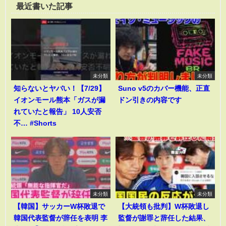
最近書いた記事
未分類
未分類
知らないとヤバい！【7/29】
Suno v5のカバー機能、正直
イオンモール熊本「ガスが漏
ドン引きの内容です
れていたと報告」 10人安否
不… #Shorts
未分類
未分類
【韓国】サッカーW杯敗退で
【大統領も批判】W杯敗退し
韓国代表監督が辞任を表明 李
監督が謝罪と辞任した結果、