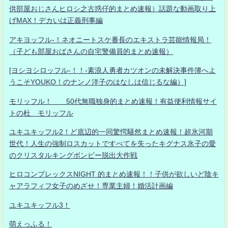
供部屋おじさんヒロシ之古惑仔的まとめ速報）話題な動画取り上
げMAX！デカいは正義刑事編
アキヨッフル-！ネオニートスケ番長のエキストラ芸能情報局！
（子ども部屋おばさんの自宅警備員的まとめ速報）
[ヨシヨシロッフル-！！-素浪人勇者カツオンの未解決事件簿へよ
うこそYOUKO！のナンノ洋子のはなしは信じるな編）]
モリッフル！ 50代無職独身的まとめ速報！有益便利情報サイ
トの杜 モリッフル
ユキユキッフル2！ど底辺的一同驚愕騒然まとめ速報！超氷河期
世代！人生の強制ロスカットですべてを失ったキグナス氷子の愛
のクリスタルキングボンビー脱出大作戦
ヒロコンプレックスNIGHT 的まとめ速報！！子供が欲しいど陰キ
ャアラフィフ女子のめざせ！専業主婦！婚活計画編
ユキユキッフル3！
萌えっふる！