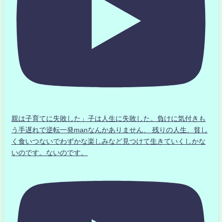
親は子育てに失敗した」子は人生に失敗した。負けに気付きも
う手遅れで逆転一発manなんかありません、 残りの人生、貧し
く食いつないでわずかな楽しみなど見つけて生きていくしかな
いのです。ないのです。