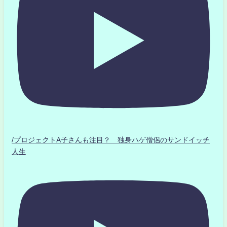
/プロジェクトA子さんも注目？ 独身ハゲ僧侶のサンドイッチ
人生