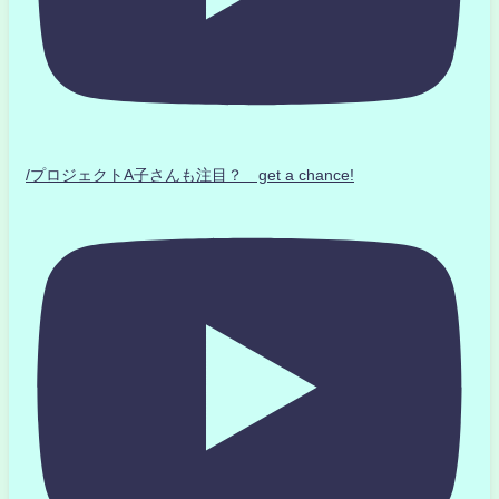
/プロジェクトA子さんも注目？ get a chance!