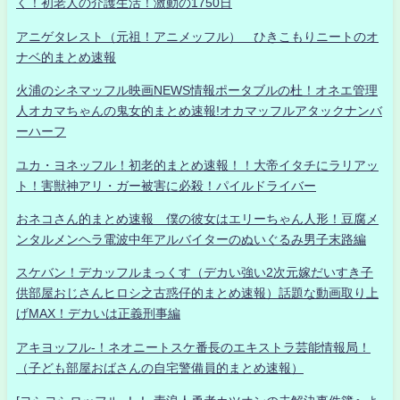
く！初老人の介護生活！激動の1750日
アニゲタレスト（元祖！アニメッフル） ひきこもりニートのオ
ナベ的まとめ速報
火浦のシネマッフル映画NEWS情報ポータブルの杜！オネエ管理
人オカマちゃんの鬼女的まとめ速報!オカマッフルアタックナンバ
ーハーフ
ユカ・ヨネッフル！初老的まとめ速報！！大帝イタチにラリアッ
ト！害獣神アリ・ガー被害に必殺！パイルドライバー
おネコさん的まとめ速報 僕の彼女はエリーちゃん人形！豆腐メ
ンタルメンヘラ電波中年アルバイターのぬいぐるみ男子末路編
スケバン！デカッフルまっくす（デカい強い2次元嫁だいすき子
供部屋おじさんヒロシ之古惑仔的まとめ速報）話題な動画取り上
げMAX！デカいは正義刑事編
アキヨッフル-！ネオニートスケ番長のエキストラ芸能情報局！
（子ども部屋おばさんの自宅警備員的まとめ速報）