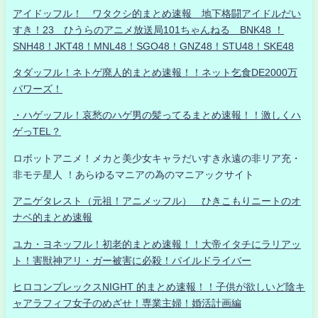
アイドッフル！ ワタクシ的まとめ速報 地下格闘アイドルだい
すき！23 ひうらのアニメ放送局101ちゃんねる BNK48 ！
SNH48！JKT48！MNL48！SGO48！GNZ48！STU48！SKE48
タダッフル！ネトゲ廃人的まとめ速報！！ネット乞食DE2000万
パワーズ！
・ハゲッフル！哀愁のハゲ男の髪ってるまとめ速報！！激しくハ
ゲっTEL？
ロボットアニメ！メカと美少女キャラだいすき永遠の非リア充・
非モテ星人 ！あらゆるマニアの為のマニアックサイト
アニゲタレスト（元祖！アニメッフル） ひきこもりニートのオ
ナベ的まとめ速報
ユカ・ヨネッフル！初老的まとめ速報！！大帝イタチにラリアッ
ト！害獣神アリ・ガー被害に必殺！パイルドライバー
ヒロコンプレックスNIGHT 的まとめ速報！！子供が欲しいど陰キ
ャアラフィフ女子のめざせ！専業主婦！婚活計画編