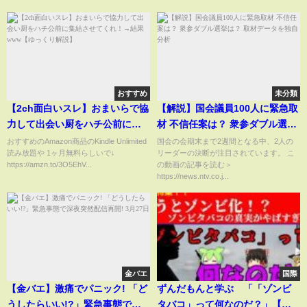
おすすめ
未分類
【2ch面白いスレ】おまいらで協
【解説】国会議員100人に緊急取
力して出会い厨をハチ公前に集
材 不信任案は？ 衆参ダブル選挙
結させてくれ！→結果www【ゆ
は？ 取材データを独自分析
おすすめのAmazon商品のKindle Unlimited
国会の会期末まで2週間となる中、2人の
読み放題や 1ヶ月無料らしいで↓
リーダーの決断が注目されています。 こ
っくり解説】
https://amzn.to/3O5EhV...
の動画の記事を読む＞
https://news.ntv.co.j...
金バエ
国際
【金バエ】激痛でパニック! 「ど
ずんだもんと学ぶ 「「ゾンビ
うしたらいい!?」緊急事態で深
タバコ」って何なのだ？」【ゆ