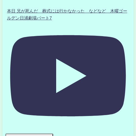
本日 兄が死んだ 葬式には行かなかった などなど 木曜ゴー
ルデン日浦劇場パート7