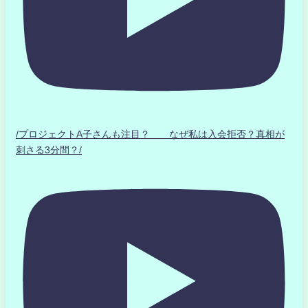
/プロジェクトA子さんも注目？ なぜ私は入会拒否？真相が
刺さる3分間？/