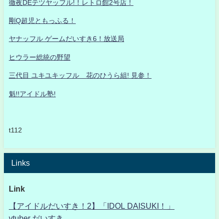
徹夜DEテツヤッフル!！レトロ館2号店！
剛Q超児ともっふる！
ヤナッフル ゲームだいすき6！放送局
ヒウラー総統の野望
三代目 ユキユキッフル 花のひうら組! 見参！
魁!!アイドル塾!
t112
Links
Link
【アイドルだいすき！2】「IDOL DAISUKI！」
vtuber だいすき