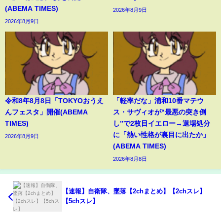
(ABEMA TIMES)
2026年8月9日
2026年8月9日
令和8年8月8日「TOKYOおうえ
「軽率だな」浦和10番マテウ
んフェスタ」開催(ABEMA
ス・サヴィオが“最悪の突き倒
TIMES)
し”で2枚目イエロー→退場処分
に「熱い性格が裏目に出たか」
2026年8月9日
(ABEMA TIMES)
2026年8月8日
【速報】自衛隊、墜落【2chまとめ】【2chスレ】
【5chスレ】