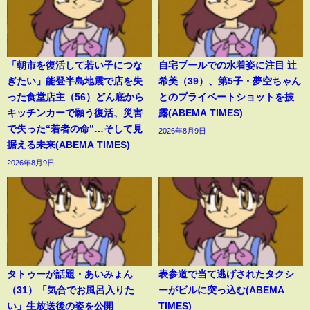
「朝市を復活して若い子につな
自宅プールでの水着姿に注目 辻
ぎたい」能登半島地震で店を失
希美（39）、第5子・夢空ちゃん
った食堂店主（56）どん底から
とのプライベートショットを披
キッチンカーで願う復活、災害
露(ABEMA TIMES)
で失った“若者の命”…そして見
2026年8月9日
据える未来(ABEMA TIMES)
2026年8月9日
タトゥーが話題・あいみょん
表参道で当て逃げされたタクシ
（31）「気合でお風呂入りた
ーがビルに突っ込む(ABEMA
い」生放送後の姿を公開
TIMES)