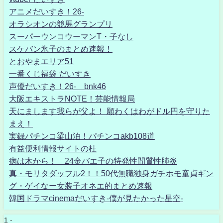
アニメだいすき！26-
オラシオンの競馬グランプリ
スーパーウンコウーマンT・子なし
スケバン氷子のまとめ速報！
とおやまエリア51
一番くじ福袋 だいすき
声優だいすき！26- bnk46
大阪エキストラNOTE！芸能情報局
天にまします我らが父よ！ 願わくはわがドル円を守りた
まえ！
実録パチンコ梁山泊！パチンコakb108道
有益便利情報サイトの杜
病は木から！ 24金バエ子の特発性間質性肺炎
真・モリタダッフル2！！50代無職独身ガチホモ童貞ギン
グ・ゲイなー女装子オネエ的まとめ速報
韓国ドラマcinemaだいすき-僕が見たかった星空-
1 -