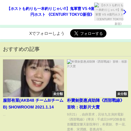
【ホストも釣りも一本釣りじゃい‼️】鬼軍曹 VS 4億
円ホスト 《CENTURY TOKYO新宿》
Xでフォローしよう
おすすめの記事
未分類
未分類
服部有菜(AKB48 チーム8/チーム
朴寶劍姜惠貞助陣《西部戰線》
B) SHOWROOM 2021.1.14
首映：祝影片大賣
...
9月21），由薛景求，呂珍九主演的電影
《西部戰線》(導演：千成日)VIP試映會在
首爾蠶室樂天影院舉行，朴寶劍、李一花、
度希、宋潤娥、姜惠貞等...