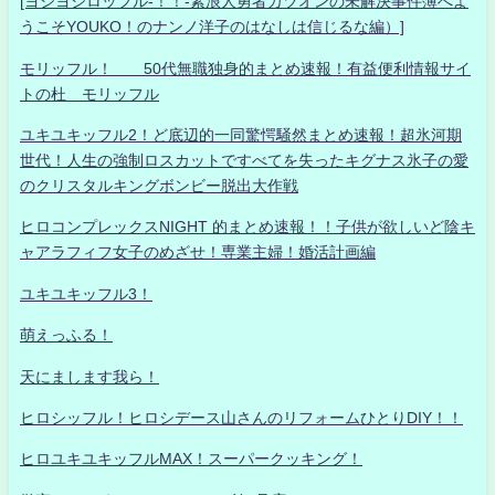
[ヨシヨシロッフル-！！-素浪人勇者カツオンの未解決事件簿へよ
うこそYOUKO！のナンノ洋子のはなしは信じるな編）]
モリッフル！ 50代無職独身的まとめ速報！有益便利情報サイ
トの杜 モリッフル
ユキユキッフル2！ど底辺的一同驚愕騒然まとめ速報！超氷河期
世代！人生の強制ロスカットですべてを失ったキグナス氷子の愛
のクリスタルキングボンビー脱出大作戦
ヒロコンプレックスNIGHT 的まとめ速報！！子供が欲しいど陰キ
ャアラフィフ女子のめざせ！専業主婦！婚活計画編
ユキユキッフル3！
萌えっふる！
天にまします我ら！
ヒロシッフル！ヒロシデース山さんのリフォームひとりDIY！！
ヒロユキユキッフルMAX！スーパークッキング！