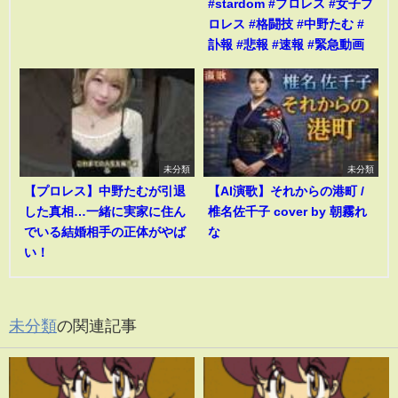
#stardom #プロレス #女子プ
ロレス #格闘技 #中野たむ #
訃報 #悲報 #速報 #緊急動画
未分類
未分類
【プロレス】中野たむが引退
【AI演歌】それからの港町 /
した真相…一緒に実家に住ん
椎名佐千子 cover by 朝霧れ
でいる結婚相手の正体がやば
な
い！
未分類
の関連記事