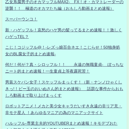
乙女系腐男子のオカマッフルMAX2- FX！オ・カマトレーダーの
逆襲！！ 極道のオカマたち編（おもしろ動画まとめ速報）
スーパーウンコ！
新・ハゲッフル！哀愁のハゲ男の髪ってるまとめ速報！！激しく
ハゲっTEL？
こじ！コジッフル@！-レズっ娘百合ネエ！こじらせ！50独身処
女のBL腐女子的まとめ速報-
何だ！何が？真・シロッフル！！ 永遠の無職童貞- ぼっちな
ニート的まとめ速報！一生童貞上等夜露死苦！
男装スケバン女子！スケッフルまっくす！（新・ナンノひゃくし
きっ!！ビー玉のおいぬさん的まとめ速報） 話題な事件からおも
しろ動画まで取り上げまっくす
ロボットアニメ！メカと美少女キャラだいすき永遠の非リア充・
非モテ星人 ！あらゆるマニアの為のマニアックサイト
ハルッフル-専業主夫的YOUTUBERまとめ速報！キモデブおた