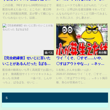
夜突然配信再開! 3月27日
っくり+ずんだもん#79】
この日夜、7時すぎから1時間15分ほどで
最近ニュースでも取り上げられた「ゾンビ
配信を終えた金バエ。ところが、夜11時
タバコ」と呼ばれる違法薬物 それってど
すぎに突然配信再開。足が攣って横になっ
んなものなの？ということで調べてみまし
ていられないという。以前...
た ９月に入り、少し暑さが...
金バエ
未分類
【完全絶縁後】せいじに言いた
ワイ「くそ、〇すぞ……いや、
いことがあるんだった【ぱるぱ
〇すはアウトやな…」→ネット
る】
掲示板、良心が目覚めてしま
配信者の動画をいち早く高画質でお届けし
1:名無しさん＠お腹いっぱい
ます。 動画配信サイト⇒ツイキャス＆ふ
2026.07.20(Mon) ワイ「くそ、〇すぞ……
う…【2ch面白いスレ】
わっち 出演者 ⇒金バエ、しんや
いや、〇すはアウトやな…」→ネット掲示
っちょ、ぱるぱる、せいじ ...
板、良心が目覚めてし...
s