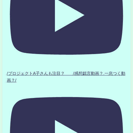
/プロジェクトA子さんも注目？ /感想戯言動画？.一息つく動
画？/