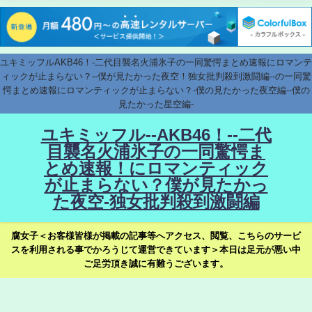
ユキミッフルAKB46！-二代目襲名火浦氷子の一同驚愕まとめ速報にロマンテ
ィックが止まらない？--僕が見たかった夜空！独女批判殺到激闘編--の一同驚
愕まとめ速報にロマンティックが止まらない？-僕の見たかった夜空編--僕の
見たかった星空編-
ユキミッフル--AKB46！--二代
目襲名火浦氷子の一同驚愕ま
とめ速報！にロマンティック
が止まらない？僕が見たかっ
た夜空-独女批判殺到激闘編
腐女子＜お客様皆様が掲載の記事等へアクセス、閲覧、こちらのサービ
スを利用される事でかろうじて運営できています＞本日は足元が悪い中
ご足労頂き誠に有難うございます。