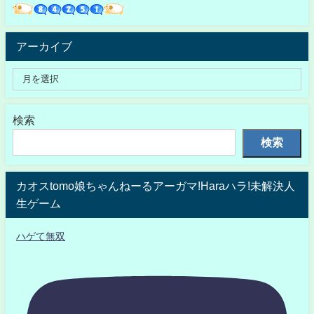
アーカイブ
検索
検索
カオスtomo娘ちゃんねーるアーガマ!Haraハラ!未解決人
生ゲーム
ハゲて無双