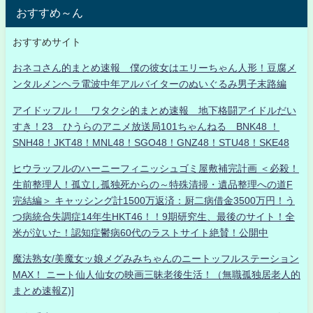
おすすめ～ん
おすすめサイト
おネコさん的まとめ速報 僕の彼女はエリーちゃん人形！豆腐メ
ンタルメンヘラ電波中年アルバイターのぬいぐるみ男子末路編
アイドッフル！ ワタクシ的まとめ速報 地下格闘アイドルだい
すき！23 ひうらのアニメ放送局101ちゃんねる BNK48 ！
SNH48！JKT48！MNL48！SGO48！GNZ48！STU48！SKE48
ヒウラッフルのハーニーフィニッシュゴミ屋敷補完計画 ＜必殺！
生前整理人！孤立し孤独死からの～特殊清掃・遺品整理への道F
完結編＞ キャッシング計1500万返済：厨二病借金3500万円！う
つ病統合失調症14年生HKT46！！9期研究生、最後のサイト！全
米が泣いた！認知症鬱病60代のラストサイト絶賛！公開中
魔法熟女/美魔女ッ娘メグみみちゃんのニートッフルステーション
MAX！ ニート仙人仙女の映画三昧老後生活！（無職孤独居老人的
まとめ速報Z)]