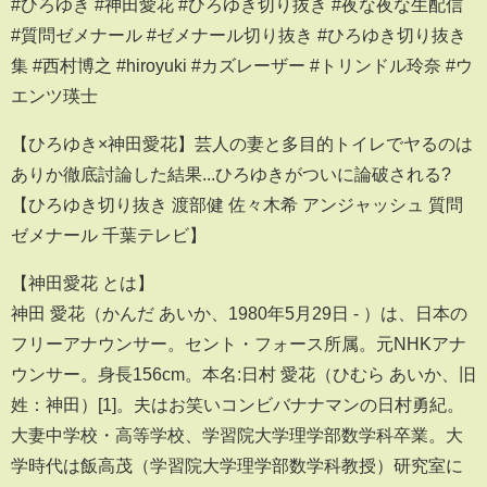
#ひろゆき #神田愛花 #ひろゆき切り抜き #夜な夜な生配信
#質問ゼメナール #ゼメナール切り抜き #ひろゆき切り抜き
集 #西村博之 #hiroyuki #カズレーザー #トリンドル玲奈 #ウ
エンツ瑛士
【ひろゆき×神田愛花】芸人の妻と多目的トイレでヤるのは
ありか徹底討論した結果...ひろゆきがついに論破される?
【ひろゆき切り抜き 渡部健 佐々木希 アンジャッシュ 質問
ゼメナール 千葉テレビ】
【神田愛花 とは】
神田 愛花（かんだ あいか、1980年5月29日 - ）は、日本の
フリーアナウンサー。セント・フォース所属。元NHKアナ
ウンサー。身長156cm。本名:日村 愛花（ひむら あいか、旧
姓：神田）[1]。夫はお笑いコンビバナナマンの日村勇紀。
大妻中学校・高等学校、学習院大学理学部数学科卒業。大
学時代は飯高茂（学習院大学理学部数学科教授）研究室に