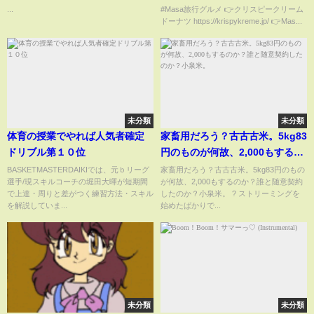
ね？ 【劇場版チェンソーマン レ
中で飽きてしまうwww【Masa旅
...
#Masa旅行グルメ 👉クリスピークリーム
ドーナツ https://krispykreme.jp/ 👉Mas...
ゼ編】#チェンソーマン #shorts
行グルメ】
未分類
未分類
体育の授業でやれば人気者確定
家畜用だろう？古古古米。5kg83
ドリブル第１０位
円のものが何故、2,000もするの
か？誰と随意契約したのか？小
BASKETMASTERDAIKIでは、元ｂリーグ
家畜用だろう？古古古米。5kg83円のもの
選手/現スキルコーチの堀田大暉が短期間
が何故、2,000もするのか？誰と随意契約
泉米。
で上達・周りと差がつく練習方法・スキル
したのか？小泉米。 ?️ ストリーミングを
を解説していま...
始めたばかりで...
未分類
未分類