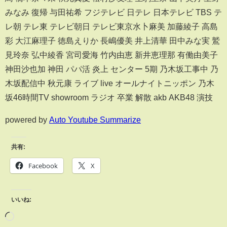
みなみ 復帰 与田祐希 フジテレビ 日テレ 日本テレビ TBS テ
レ朝 テレ東 テレビ朝日 テレビ東京水卜麻美 加藤綾子 高島
彩 大江麻理子 徳島えりか 長嶋優美 井上清華 田中みな実 鷲
見玲奈 弘中綾香 宮司愛海 竹内由恵 新井恵理那 有働由美子
神田沙也加 神田 パパ活 炎上 センター 5期 乃木坂工事中 乃
木坂配信中 秋元康 ライブ live オールナイトニッポン 乃木
坂46時間TV showroom ラジオ 卒業 解散 akb AKB48 演技
powered by
Auto Youtube Summarize
共有:
Facebook
X
いいね: