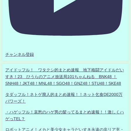
チャンネル登録
アイドッフル！ ワタクシ的まとめ速報 地下格闘アイドルだい
すき！23 ひうらのアニメ放送局101ちゃんねる BNK48 ！
SNH48！JKT48！MNL48！SGO48！GNZ48！STU48！SKE48
タダッフル！ネトゲ廃人的まとめ速報！！ネット乞食DE2000万
パワーズ！
・ハゲッフル！哀愁のハゲ男の髪ってるまとめ速報！！激しくハ
ゲっTEL？
ロボットアニメ！メカと美少女キャラだいすき永遠の非リア充・