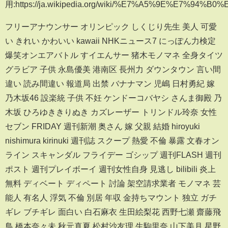
用:https://ja.wikipedia.org/wiki/%E7%A5%9E%E7%94%
フリーアナウンサー オリンピック しくじり先生 美人 可愛
い きれい かわいい kawaii NHKニュース7 にっぽん力検定
爆笑オンエアバトル すイエんサー 猪木モノマネ 全身タイツ
グラビア 子供 永島優美 港南区 長州力 ダウンタウン 言い間
違い 読み間違い 報道局 出禁 バナナマン 児嶋 日村勇紀 嫁
乃木坂46 設楽統 子供 不妊 ケンドーコバヤシ さんま御殿 乃
木坂 ひろゆききりぬき カズレーザー トリンドル玲奈 女性
セブン FRIDAY 週刊新潮 奥さん 嫁 父親 結婚 hiroyuki
nishimura kirinuki 週刊誌 スクープ 熱愛 不倫 暴露 文春オン
ライン スキャンダル フライデー ゴシップ 週刊FLASH 週刊
ポスト 週刊プレイボーイ 週刊女性自身 見逃し bilibili 炎上
無料 ディベート ディペート 討論 架空請求業者 モノマネ 芸
能人 有名人 浮気 不倫 別居 年収 金持ちマウント 独立 ガチ
ギレ ブチギレ 面白い 白石麻衣 生田絵梨花 西野七瀬 齋藤飛
鳥 橋本奈々未 秋元真夏 松村沙友理 生駒里奈 山下美月 星野