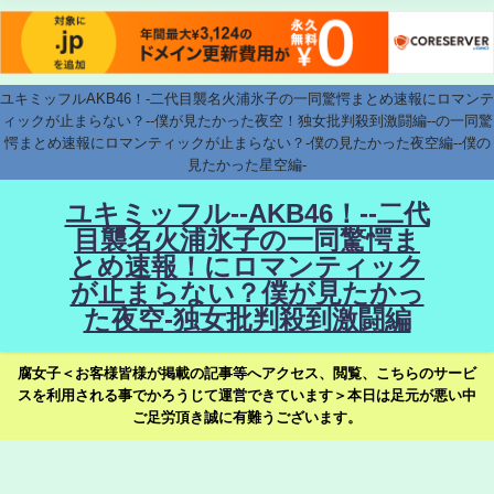
ユキミッフルAKB46！-二代目襲名火浦氷子の一同驚愕まとめ速報にロマンテ
ィックが止まらない？--僕が見たかった夜空！独女批判殺到激闘編--の一同驚
愕まとめ速報にロマンティックが止まらない？-僕の見たかった夜空編--僕の
見たかった星空編-
ユキミッフル--AKB46！--二代
目襲名火浦氷子の一同驚愕ま
とめ速報！にロマンティック
が止まらない？僕が見たかっ
た夜空-独女批判殺到激闘編
腐女子＜お客様皆様が掲載の記事等へアクセス、閲覧、こちらのサービ
スを利用される事でかろうじて運営できています＞本日は足元が悪い中
ご足労頂き誠に有難うございます。