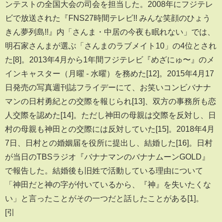
ンテストの全国大会の司会を担当した。2008年にフジテレ
ビで放送された『FNS27時間テレビ!! みんな笑顔のひょう
きん夢列島!!』内「さんま・中居の今夜も眠れない」では、
明石家さんまが選ぶ「さんまのラブメイト10」の4位とされ
た[8]。2013年4月から1年間フジテレビ『めざにゅ〜』のメ
インキャスター（月曜 - 水曜）を務めた[12]。2015年4月17
日発売の写真週刊誌フライデーにて、お笑いコンビバナナ
マンの日村勇紀との交際を報じられ[13]、双方の事務所も恋
人交際を認めた[14]。ただし神田の母親は交際を反対し、日
村の母親も神田との交際には反対していた[15]。2018年4月
7日、日村との婚姻届を役所に提出し、結婚した[16]。日村
が当日のTBSラジオ『バナナマンのバナナムーンGOLD』
で報告した。結婚後も旧姓で活動している理由について
「神田だと神の字が付いているから、『神』を失いたくな
い」と言ったことがその一つだと話したことがある[1]。
[引