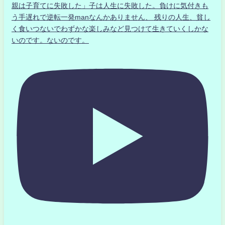
親は子育てに失敗した」子は人生に失敗した。負けに気付きも
う手遅れで逆転一発manなんかありません、 残りの人生、貧し
く食いつないでわずかな楽しみなど見つけて生きていくしかな
いのです。ないのです。