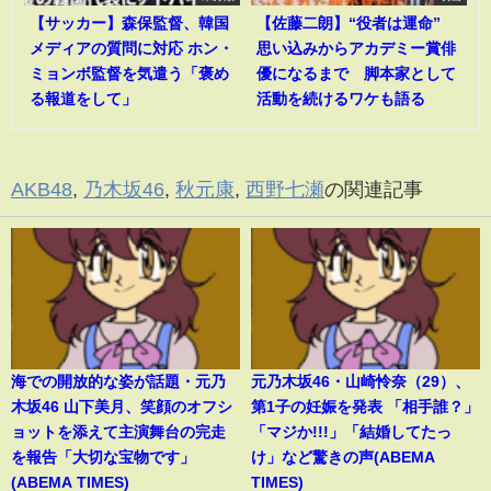
【サッカー】森保監督、韓国
【佐藤二朗】“役者は運命”
メディアの質問に対応 ホン・
思い込みからアカデミー賞俳
ミョンボ監督を気遣う「褒め
優になるまで 脚本家として
る報道をして」
活動を続けるワケも語る
AKB48
,
乃木坂46
,
秋元康
,
西野七瀬
の関連記事
海での開放的な姿が話題・元乃
元乃木坂46・山崎怜奈（29）、
木坂46 山下美月、笑顔のオフシ
第1子の妊娠を発表 「相手誰？」
ョットを添えて主演舞台の完走
「マジか!!!」「結婚してたっ
を報告「大切な宝物です」
け」など驚きの声(ABEMA
(ABEMA TIMES)
TIMES)