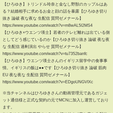
【ひろゆき】トリンドル玲奈と金なし野獣のカップルはあ
る？結婚相手に求めるお金と顔の話を暴露【ひろゆき切り
抜き 論破 夜な夜な 生配信 質問ゼメナール】
https://www.youtube.com/watch?v=m8wAL5l2MS4
【ひろゆき×ウエンツ瑛士】若者のテレビ離れは出ている側
としてどう感じているのか【ひろゆき切り抜き 論破 夜な夜
な 生配信 過剰演出 やらせ 質問ゼメナール】
https://www.youtube.com/watch?v=tu7352banfc
【ひろゆき】ウエンツ瑛士さんのイギリス留学中の食事事
情。イギリスの飯は●●です【ひろゆき切り抜き 論破 筋肉
EU 夜な夜な 生配信 質問ゼメナール】
https://www.youtube.com/watch?v=EDgoUNGVIXc
※当チャンネルはひろゆきさんの動画管理元であるガジェ
ット通信様と正式な契約の元でMCNに加入し運営しており
ます。