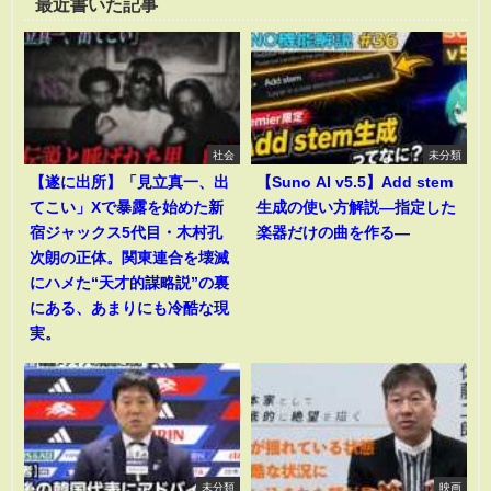
最近書いた記事
社会
未分類
【遂に出所】「見立真一、出
【Suno AI v5.5】Add stem
てこい」Xで暴露を始めた新
生成の使い方解説―指定した
宿ジャックス5代目・木村孔
楽器だけの曲を作る―
次朗の正体。関東連合を壊滅
にハメた“天才的謀略説”の裏
にある、あまりにも冷酷な現
実。
未分類
映画