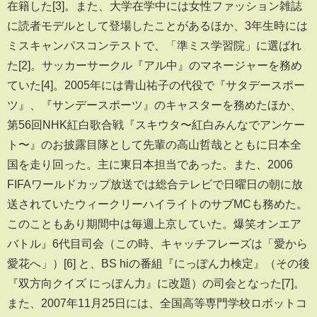
在籍した[3]。また、大学在学中には女性ファッション雑誌
に読者モデルとして登場したことがあるほか、3年生時には
ミスキャンパスコンテストで、「準ミス学習院」に選ばれ
た[2]。サッカーサークル『アル中』のマネージャーを務め
ていた[4]。2005年には青山祐子の代役で『サタデースポー
ツ』、『サンデースポーツ』のキャスターを務めたほか、
第56回NHK紅白歌合戦『スキウタ〜紅白みんなでアンケー
ト〜』のお披露目隊として先輩の高山哲哉とともに日本全
国を走り回った。主に東日本担当であった。また、2006
FIFAワールドカップ放送では総合テレビで日曜日の朝に放
送されていたウィークリーハイライトのサブMCも務めた。
このこともあり期間中は毎週上京していた。爆笑オンエア
バトル』6代目司会（この時、キャッチフレーズは「愛から
愛花へ」）[6] と、BS hiの番組『にっぽん力検定』（その後
『双方向クイズ にっぽん力』に改題）の司会となった[7]。
また、2007年11月25日には、全国高等専門学校ロボットコ