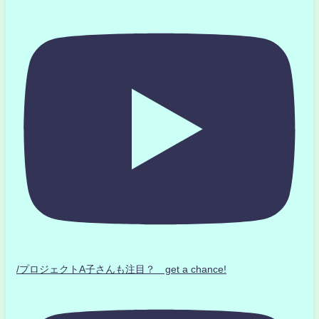
/プロジェクトA子さんも注目？ get a chance!