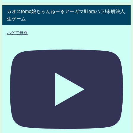
カオスtomo娘ちゃんねーるアーガマ!Haraハラ!未解決人
生ゲーム
ハゲて無双