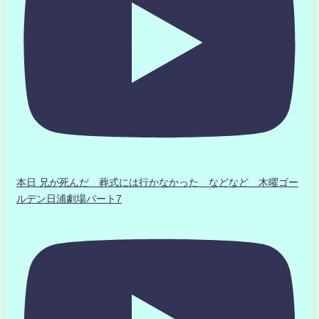
本日 兄が死んだ 葬式には行かなかった などなど 木曜ゴー
ルデン日浦劇場パート7