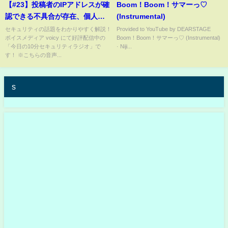
【#23】投稿者のIPアドレスが確
Boom！Boom！サマーっ♡
認できる不具合が存在、個人特
(Instrumental)
定の可能性は？｜2020/08/21 放
セキュリティの話題をわかりやすく解説！
Provided to YouTube by DEARSTAGE
ボイスメディア voicy にて好評配信中の
Boom！Boom！サマーっ♡ (Instrumental)
送回
「今日の10分セキュリティラジオ」で
· Niji...
す！ ※こちらの音声...
s