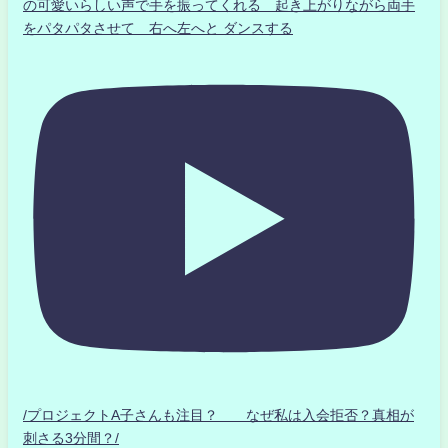
の可愛いらしい声で手を振ってくれる 起き上がりながら両手
をパタパタさせて 右へ左へと ダンスする
/プロジェクトA子さんも注目？ なぜ私は入会拒否？真相が
刺さる3分間？/