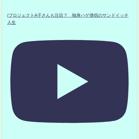
/プロジェクトA子さんも注目？ 独身ハゲ僧侶のサンドイッチ
人生