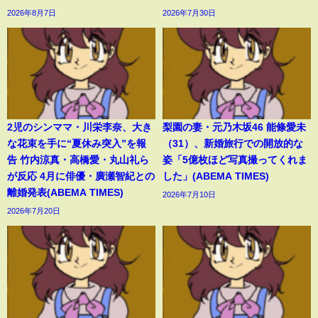
2026年8月7日
2026年7月30日
2児のシンママ・川栄李奈、大き
梨園の妻・元乃木坂46 能條愛未
な花束を手に“夏休み突入”を報
（31）、新婚旅行での開放的な
告 竹内涼真・高橋愛・丸山礼ら
姿「5億枚ほど写真撮ってくれま
が反応 4月に俳優・廣瀬智紀との
した」(ABEMA TIMES)
離婚発表(ABEMA TIMES)
2026年7月10日
2026年7月20日