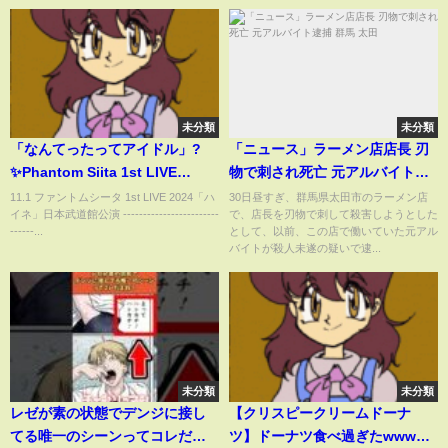
未分類
未分類
「なんてったってアイドル」?
「ニュース」ラーメン店店長 刃
✨Phantom Siita 1st LIVE
物で刺され死亡 元アルバイト逮
“Haine” #ファントムシータ #ハ
捕 群馬 太田
11.1 ファントムシータ 1st LIVE 2024「ハ
30日昼すぎ、群馬県太田市のラーメン店
イネ」日本武道館公演 ------------------------
で、店長を刃物で刺して殺害しようとした
イネ#phantomsiita
------...
として、以前、この店で働いていた元アル
バイトが殺人未遂の疑いで逮...
未分類
未分類
レゼが素の状態でデンジに接し
【クリスピークリームドーナ
てる唯一のシーンってコレだよ
ツ】ドーナツ食べ過ぎたwww途