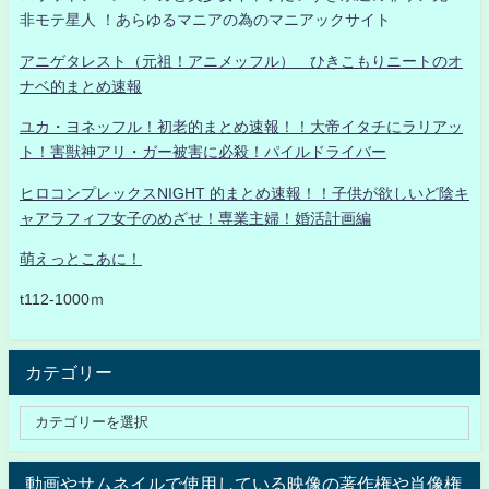
非モテ星人 ！あらゆるマニアの為のマニアックサイト
アニゲタレスト（元祖！アニメッフル） ひきこもりニートのオ
ナベ的まとめ速報
ユカ・ヨネッフル！初老的まとめ速報！！大帝イタチにラリアッ
ト！害獣神アリ・ガー被害に必殺！パイルドライバー
ヒロコンプレックスNIGHT 的まとめ速報！！子供が欲しいど陰キ
ャアラフィフ女子のめざせ！専業主婦！婚活計画編
萌えっとこあに！
t112-1000ｍ
カテゴリー
動画やサムネイルで使用している映像の著作権や肖像権