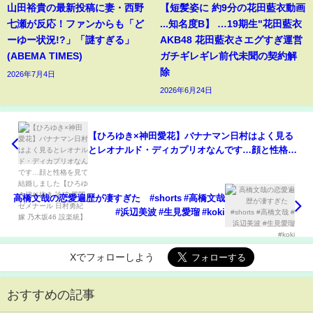
山田裕貴の最新投稿に妻・西野
【短髪姿に 約9分の花田藍衣動画
七瀬が反応！ファンからも「ど
...知名度B】 …19期生"花田藍衣
ーゆー状況!?」「謎すぎる」
AKB48 花田藍衣さエグすぎ運営
(ABEMA TIMES)
ガチギレギレ前代未聞の契約解
除
2026年7月4日
2026年6月24日
【ひろゆき×神田愛花】バナナマン日村はよく見る
とレオナルド・ディカプリオなんです…顔と性格を
見て結婚しました【ひろゆき切り抜き 論破 質問ゼメ
ナール 日村勇紀 嫁 乃木坂46 設楽統】
高橋文哉の恋愛遍歴が凄すぎた #shorts #高橋文哉
#浜辺美波 #生見愛瑠 #koki
Xでフォローしよう
おすすめの記事