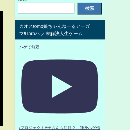
検索
カオスtomo娘ちゃんねーるアーガ
マ!Haraハラ!未解決人生ゲーム
ハゲて無双
/プロジェクトA子さんも注目？ 独身ハゲ僧