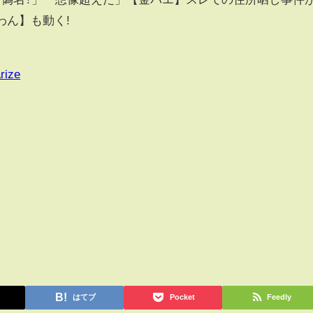
わん】も動く!
rize
はてブ
Pocket
Feedly