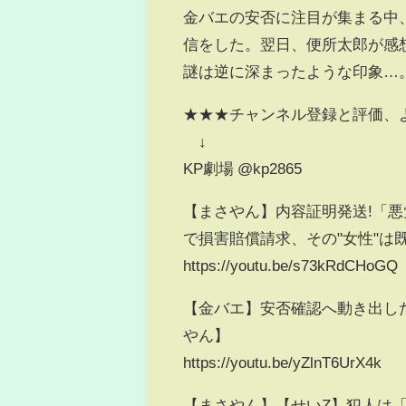
金バエの安否に注目が集まる中、金
信をした。翌日、便所太郎が感
謎は逆に深まったような印象…。
★★★チャンネル登録と評価、
↓
KP劇場 @kp2865
【まさやん】内容証明発送!「
で損害賠償請求、その"女性"は既
https://youtu.be/s73kRdCHoGQ
【金バエ】安否確認へ動き出し
やん】
https://youtu.be/yZlnT6UrX4k
【まさやん】【せいZ】犯人は