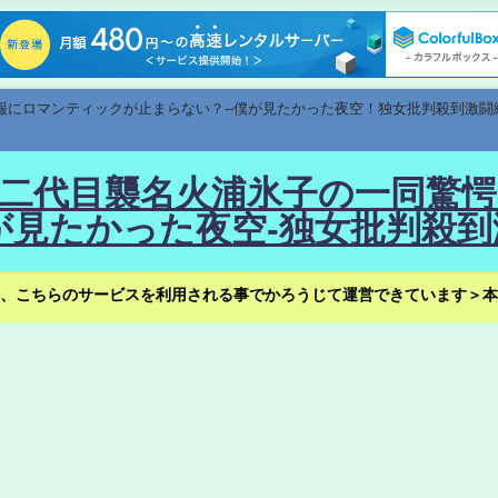
速報にロマンティックが止まらない？--僕が見たかった夜空！独女批判殺到激闘
！--二代目襲名火浦氷子の一同
見たかった夜空-独女批判殺到
、こちらのサービスを利用される事でかろうじて運営できています＞本