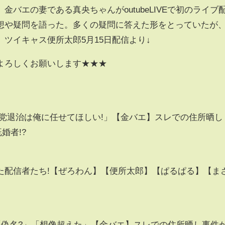
バエの妻である真央ちゃんがoutubeLIVEで初のライブ
想や疑問を語った。多くの疑問に答えた形をとっていたが
ツイキャス便所太郎5月15日配信より↓
よろしくお願いします★★★
悪党退治は俺に任せてほしい!」【金バエ】スレでの住所晒し
婚者!?
た配信者たち!【ぜろわん】【便所太郎】【ぱるぱる】【ま
「偽名?」「想像超えた」【金バエ】スレでの住所晒し事件