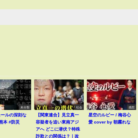
未分類
社会
感想
モールの深刻な
【関東連合】見立真一
星空のルビー / 梅谷心
熊本 #防災
容疑者を追い東南アジ
愛 cover by 朝霧れな
アへ どこに潜伏？特殊
詐欺との関係は？｜改