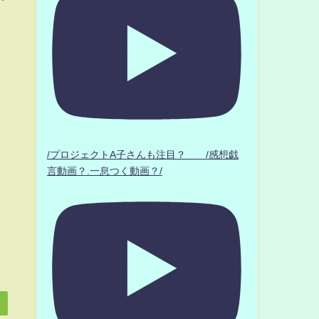
/プロジェクトA子さんも注目？ /感想戯
言動画？.一息つく動画？/