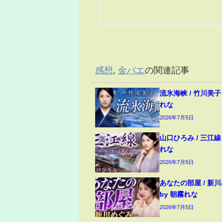
感想
,
金バエ
の関連記事
流氷海峡 / 竹川美子 c
れな
2026年7月5日
山口ひろみ / 三江線 c
れな
2026年7月5日
あなたの部屋 / 新川め
by 朝霧れな
2026年7月5日