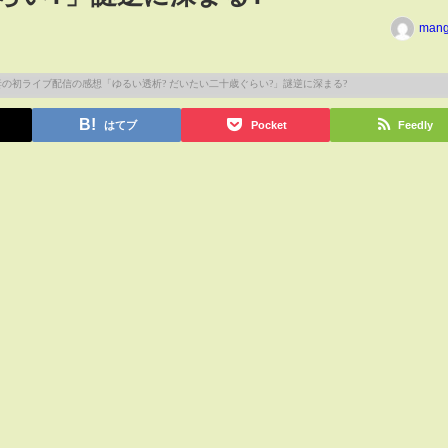
man
はてブ
Pocket
Feedly