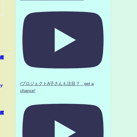
朝霧
/プロジェクトA子さんも注目？ get a
y
chance!
朝霧