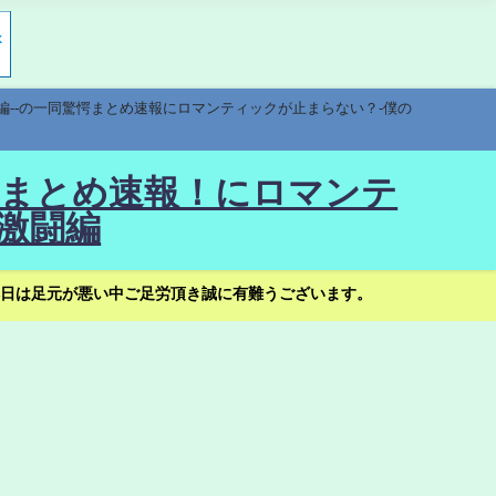
編--の一同驚愕まとめ速報にロマンティックが止まらない？-僕の
驚愕まとめ速報！にロマンテ
激闘編
日は足元が悪い中ご足労頂き誠に有難うございます。