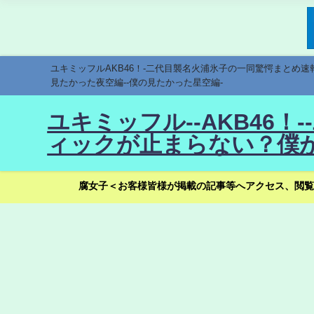
ユキミッフルAKB46！-二代目襲名火浦氷子の一同驚愕まとめ
見たかった夜空編--僕の見たかった星空編-
ユキミッフル--AKB46
ィックが止まらない？僕が
腐女子＜お客様皆様が掲載の記事等へアクセス、閲覧