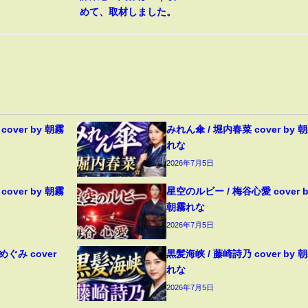
めて、取材しました。
over by 朝霧
みれん傘 / 堀内春菜 cover by 
れな
2026年7月5日
over by 朝霧
星空のルビー / 梅谷心愛 cover b
朝霧れな
2026年7月5日
ぐみ cover
黒髪海峡 / 藤崎詩乃 cover by 
れな
2026年7月5日