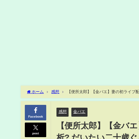
ホーム
感想
【便所太郎】【金バエ】妻の初ライブ配
感想
金バエ
Facebook
【便所太郎】【金バエ
post
析? だいたい二十歳