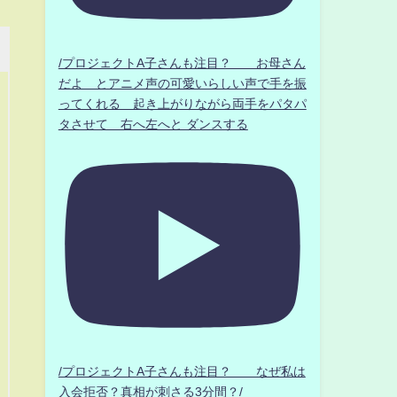
/プロジェクトA子さんも注目？ お母さん
だよ とアニメ声の可愛いらしい声で手を振
ってくれる 起き上がりながら両手をパタパ
タさせて 右へ左へと ダンスする
/プロジェクトA子さんも注目？ なぜ私は
入会拒否？真相が刺さる3分間？/