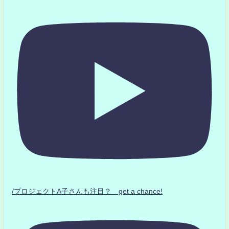
/プロジェクトA子さんも注目？ get a chance!