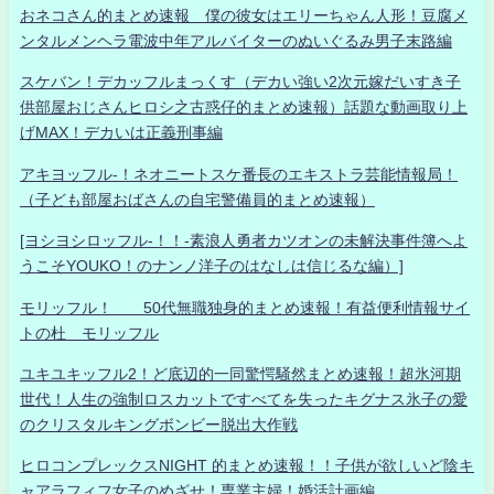
おネコさん的まとめ速報 僕の彼女はエリーちゃん人形！豆腐メ
ンタルメンヘラ電波中年アルバイターのぬいぐるみ男子末路編
スケバン！デカッフルまっくす（デカい強い2次元嫁だいすき子
供部屋おじさんヒロシ之古惑仔的まとめ速報）話題な動画取り上
げMAX！デカいは正義刑事編
アキヨッフル-！ネオニートスケ番長のエキストラ芸能情報局！
（子ども部屋おばさんの自宅警備員的まとめ速報）
[ヨシヨシロッフル-！！-素浪人勇者カツオンの未解決事件簿へよ
うこそYOUKO！のナンノ洋子のはなしは信じるな編）]
モリッフル！ 50代無職独身的まとめ速報！有益便利情報サイ
トの杜 モリッフル
ユキユキッフル2！ど底辺的一同驚愕騒然まとめ速報！超氷河期
世代！人生の強制ロスカットですべてを失ったキグナス氷子の愛
のクリスタルキングボンビー脱出大作戦
ヒロコンプレックスNIGHT 的まとめ速報！！子供が欲しいど陰キ
ャアラフィフ女子のめざせ！専業主婦！婚活計画編