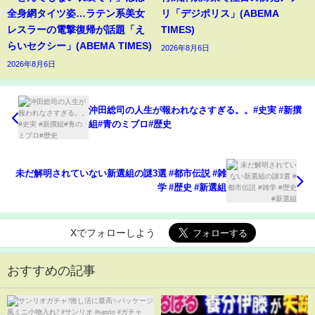
全身網タイツ姿…ラテン系美女
リ「デジポリス」(ABEMA
レスラーの電撃復帰が話題「え
TIMES)
らいセクシー」(ABEMA TIMES)
2026年8月6日
2026年8月6日
沖田総司の人生が報われなさすぎる。。#史実 #新撰
組#青のミブロ#歴史
未だ解明されていない新選組の謎3選 #都市伝説 #雑
学 #歴史 #新選組
Xでフォローしよう
おすすめの記事