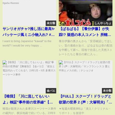
未分類
しんやっちょ
サンリオガチャ?推し活に最高✨
【ぱるぱる】【養分伊藤】が失
パッケージ風ミニ小物入れ? #サ
踪!? 疑惑の本人コメント 所轄へ
ンリオ #sanrio #ガチャ #gacha
も確認
I want to bring Japanese "kawaii" to the
養分伊藤の奥さんから「安否確認してほし
world? I would be very happy ...
い」旨の連絡があり、ぱるぱるは昼の配信
#kuromi
を中断して家へ。現地で合流した天然スト
レートたちと養分の家に入っ...
金バエ
未分類
【唯我】「川に流してもいい
【FULL】スクープ！ドラッグと
よ」検証"事件前の世界線"【舞
欲望の世界 2 (声：大塚明夫)「サ
被告】【金バエ】「彼女と電話
ンフランシスコ 愛と平和とメス
唯我が殺害された多摩川スーツケース事件
▼毎週火曜夜8時は「潜入！クリミナル・
の裁判が、横浜地裁で続いている。23年9
リポート」を放送中
代わってくれる?」23年5月～9月
の街」| ナショジオ