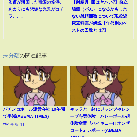
監督が帰国した韓国の空港、
【射精月○回はヤバい⁉︎】前立
あまりにも悲惨な光景がコチ
腺癌（がん）になるかもしれ
ラ、、、
ない射精回数について現役泌
尿器科医が解説【年代別のベ
ストの回数とは⁉︎】
未分類
の関連記事
パチンコホール運営会社 10年間
キャラと一緒にジャンプやレシ
で半減(ABEMA TIMES)
ーブを実体験！バレーボール超
体験空間『ハイキュー!! オンザ
2026年8月7日
コート』レポート(ABEMA