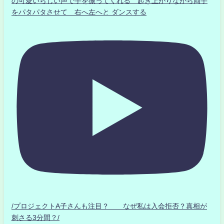
の可愛いらしい声で手を振ってくれる 起き上がりながら両手
をパタパタさせて 右へ左へと ダンスする
/プロジェクトA子さんも注目？ なぜ私は入会拒否？真相が
刺さる3分間？/