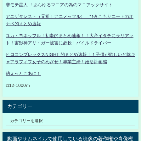
非モテ星人 ！あらゆるマニアの為のマニアックサイト
アニゲタレスト（元祖！アニメッフル） ひきこもりニートのオ
ナベ的まとめ速報
ユカ・ヨネッフル！初老的まとめ速報！！大帝イタチにラリアッ
ト！害獣神アリ・ガー被害に必殺！パイルドライバー
ヒロコンプレックスNIGHT 的まとめ速報！！子供が欲しいど陰キ
ャアラフィフ女子のめざせ！専業主婦！婚活計画編
萌えっとこあに！
t112-1000ｍ
カテゴリー
動画やサムネイルで使用している映像の著作権や肖像権