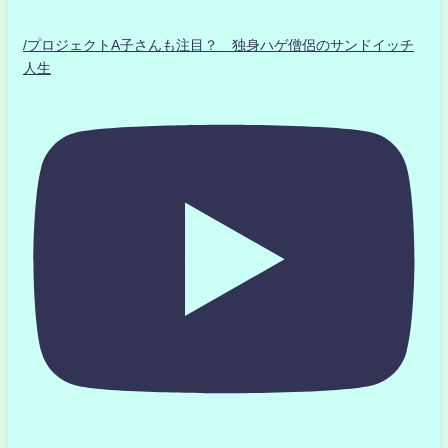
/プロジェクトA子さんも注目？ 独身ハゲ僧侶のサンドイッチ
人生