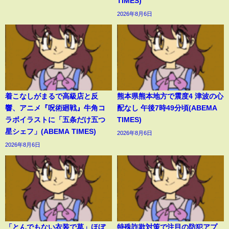
TIMES)
2026年8月6日
着こなしがまるで高級店と反
熊本県熊本地方で震度4 津波の心
響、アニメ『呪術廻戦』牛角コ
配なし 午後7時49分頃(ABEMA
ラボイラストに「五条だけ五つ
TIMES)
星シェフ」(ABEMA TIMES)
2026年8月6日
2026年8月6日
「とんでもない衣装で草」ほぼ
特殊詐欺対策で注目の防犯アプ