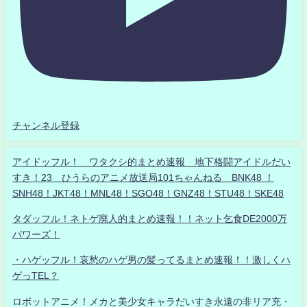
チャンネル登録
アイドッフル！ ワタクシ的まとめ速報 地下格闘アイドルだい
すき！23 ひうらのアニメ放送局101ちゃんねる BNK48 ！
SNH48！JKT48！MNL48！SGO48！GNZ48！STU48！SKE48
タダッフル！ネトゲ廃人的まとめ速報！！ネット乞食DE2000万
パワーズ！
・ハゲッフル！哀愁のハゲ男の髪ってるまとめ速報！！激しくハ
ゲっTEL？
ロボットアニメ！メカと美少女キャラだいすき永遠の非リア充・