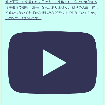
親は子育てに失敗した」子は人生に失敗した。負けに気付きも
う手遅れで逆転一発manなんかありません、 残りの人生、貧し
く食いつないでわずかな楽しみなど見つけて生きていくしかな
いのです。ないのです。