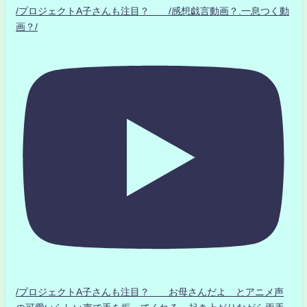
/プロジェクトA子さんも注目？ /感想戯言動画？.一息つく動
画？/
/プロジェクトA子さんも注目？ お母さんだよ とアニメ声