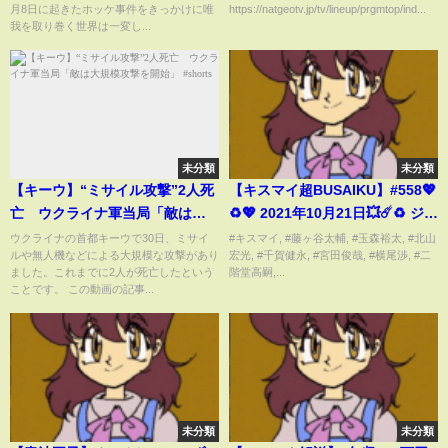
月8日に起きたホッケ事件をきっかけに唯
https://natgeotv.jp/tv/lineup/prgmtop/ind...
多摩川スーツケース事件
我を取り巻く世界は一変し...
未分類
未分類
【キーウ】“ミサイル攻撃”2人死
【キスマイ超BUSAIKU】#558💖
亡 ウクライナ軍当局「敵は大
♻️💖 2021年10月21日💥☄️♻️ ジャ
規模攻撃を開始」 #shorts
ニーズ禁断…入浴中の彼女をド
ウクライナの首都キーウで30日、ミサイ
#キスマイ, #藤ヶ谷太輔, #玉森裕太, #北山
ルや無人機などによる大規模な攻撃があり
宏光, #千賀健永, #宮田俊哉, #横尾渉, #二
キッとさせるには
ました。これまでに2人が死亡したという
階堂高嗣,...
ことです。 この動画の記事...
未分類
未分類