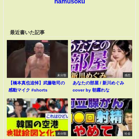
hamusoku
最近書いた記事
未分類
感想
【橋本真也追悼】武藤敬司の
あなたの部屋 / 新川めぐみ
感動マイク #shorts
cover by 朝霧れな
未分類
社会