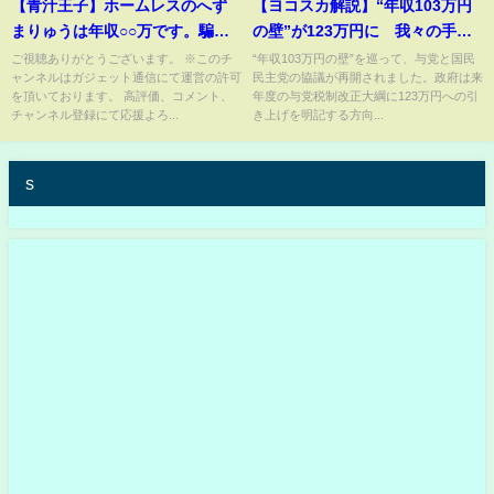
【青汁王子】ホームレスのへず
【ヨコスカ解説】“年収103万円
まりゅうは年収○○万です。騙さ
の壁”が123万円に 我々の手取
れないで下さい。
りはいつ増えるのか いつにな
ご視聴ありがとうございます。 ※このチ
“年収103万円の壁”を巡って、与党と国民
ャンネルはガジェット通信にて運営の許可
民主党の協議が再開されました。政府は来
ったら壁が178万円になるのか
を頂いております。 高評価、コメント、
年度の与党税制改正大綱に123万円への引
鍵を握る「維新の会」
チャンネル登録にて応援よろ...
き上げを明記する方向...
s