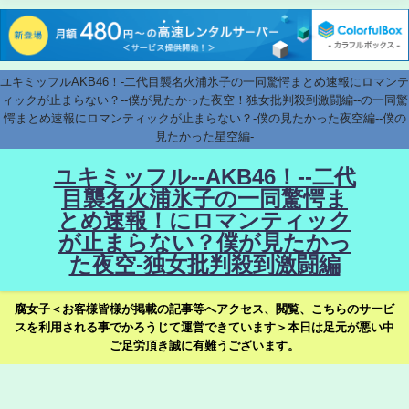
ユキミッフルAKB46！-二代目襲名火浦氷子の一同驚愕まとめ速報にロマンテ
ィックが止まらない？--僕が見たかった夜空！独女批判殺到激闘編--の一同驚
愕まとめ速報にロマンティックが止まらない？-僕の見たかった夜空編--僕の
見たかった星空編-
ユキミッフル--AKB46！--二代
目襲名火浦氷子の一同驚愕ま
とめ速報！にロマンティック
が止まらない？僕が見たかっ
た夜空-独女批判殺到激闘編
腐女子＜お客様皆様が掲載の記事等へアクセス、閲覧、こちらのサービ
スを利用される事でかろうじて運営できています＞本日は足元が悪い中
ご足労頂き誠に有難うございます。