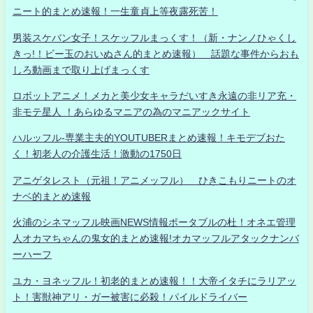
ニート的まとめ速報！一生童貞上等夜露死苦！
男装スケバン女子！スケッフルまっくす！（新・ナンノひゃくし
きっ!！ビー玉のおいぬさん的まとめ速報） 話題な事件からおも
しろ動画まで取り上げまっくす
ロボットアニメ！メカと美少女キャラだいすき永遠の非リア充・
非モテ星人 ！あらゆるマニアの為のマニアックサイト
ハルッフル-専業主夫的YOUTUBERまとめ速報！キモデブおた
く！初老人の介護生活！激動の1750日
アニゲタレスト（元祖！アニメッフル） ひきこもりニートのオ
ナベ的まとめ速報
火浦のシネマッフル映画NEWS情報ポータブルの杜！オネエ管理
人オカマちゃんの鬼女的まとめ速報!オカマッフルアタックナンバ
ーハーフ
ユカ・ヨネッフル！初老的まとめ速報！！大帝イタチにラリアッ
ト！害獣神アリ・ガー被害に必殺！パイルドライバー