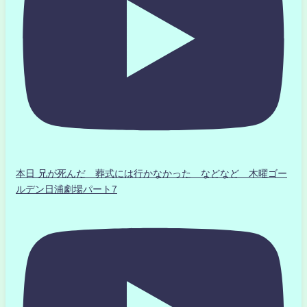
本日 兄が死んだ 葬式には行かなかった などなど 木曜ゴー
ルデン日浦劇場パート7