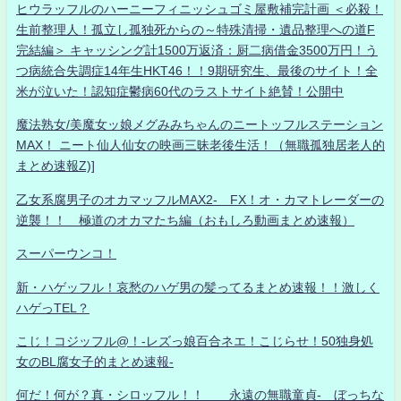
ヒウラッフルのハーニーフィニッシュゴミ屋敷補完計画 ＜必殺！
生前整理人！孤立し孤独死からの～特殊清掃・遺品整理への道F
完結編＞ キャッシング計1500万返済：厨二病借金3500万円！う
つ病統合失調症14年生HKT46！！9期研究生、最後のサイト！全
米が泣いた！認知症鬱病60代のラストサイト絶賛！公開中
魔法熟女/美魔女ッ娘メグみみちゃんのニートッフルステーション
MAX！ ニート仙人仙女の映画三昧老後生活！（無職孤独居老人的
まとめ速報Z)]
乙女系腐男子のオカマッフルMAX2- FX！オ・カマトレーダーの
逆襲！！ 極道のオカマたち編（おもしろ動画まとめ速報）
スーパーウンコ！
新・ハゲッフル！哀愁のハゲ男の髪ってるまとめ速報！！激しく
ハゲっTEL？
こじ！コジッフル@！-レズっ娘百合ネエ！こじらせ！50独身処
女のBL腐女子的まとめ速報-
何だ！何が？真・シロッフル！！ 永遠の無職童貞- ぼっちな