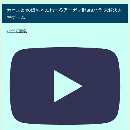
カオスtomo娘ちゃんねーるアーガマ!Haraハラ!未解決人
生ゲーム
ハゲて無双