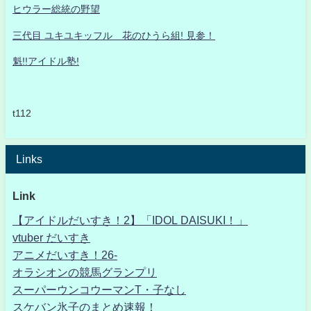
ヒウラー総統の野望
三代目 ユキユキッフル 花のひうら組! 見参！
魁!!アイドル塾!
t112
Links
Link
【アイドルだいすき！2】「IDOL DAISUKI！」
vtuber だいすき
アニメだいすき！26-
オラシオンの競馬グランプリ
スーパーウンコウーマンT・子なし
スケバン氷子のまとめ速報！