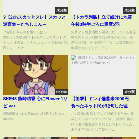
未分類
未分類
?【2chスカッとスレ】スカッと
【トカラ列島】立て続けに地震
迷言集～たちしょん～
午後3時半ごろに震度5弱
1:名無しさん＠お腹いっぱい
先月から地震活動が活発になっている鹿児
2025.05.24(Sat) ?【2chスカッとスレ】ス
島県のトカラ列島で2日午後4時17分、震
カッと迷言集～たちしょん～って動画が話
度4の地震、午後3時半ごろには震度5弱の
題らしいぞ 2:...
地震がありました。立て...
SKE48
未分類
SKE48 熊崎晴香 心にFlower 1サ
【衝撃】ドンキ備蓄米2000円、
ビ ver.
食べたネット民が絶句した理由
がヤバい
#熊崎晴香 #心にFlower #SKE48 #Shorts
このCHは政治を正しく理解するために作
source...
成しているコンテンツです。 誹謗中傷並
びに著作権侵害を目的としておりません。
あくまで引用として使用さ...