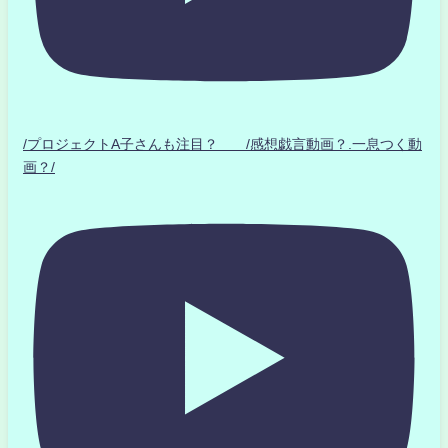
/プロジェクトA子さんも注目？ /感想戯言動画？.一息つく動
画？/