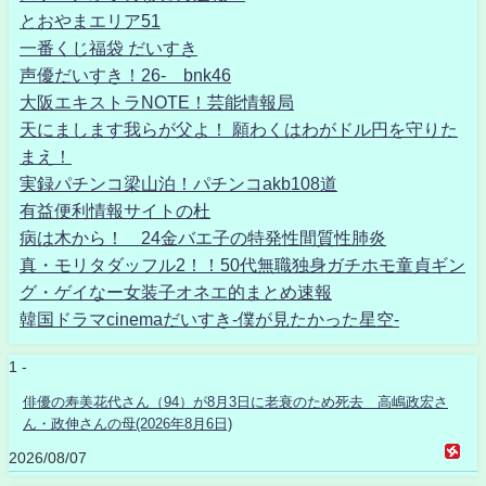
とおやまエリア51
一番くじ福袋 だいすき
声優だいすき！26- bnk46
大阪エキストラNOTE！芸能情報局
天にまします我らが父よ！ 願わくはわがドル円を守りた
まえ！
実録パチンコ梁山泊！パチンコakb108道
有益便利情報サイトの杜
病は木から！ 24金バエ子の特発性間質性肺炎
真・モリタダッフル2！！50代無職独身ガチホモ童貞ギン
グ・ゲイなー女装子オネエ的まとめ速報
韓国ドラマcinemaだいすき-僕が見たかった星空-
1 -
俳優の寿美花代さん（94）が8月3日に老衰のため死去 高嶋政宏さ
ん・政伸さんの母(2026年8月6日)
2026/08/07