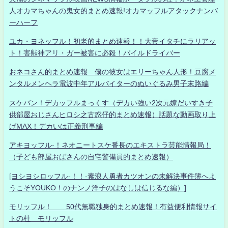
人オカマちゃんの鬼女的まとめ速報!オカマッフルアタックナンバ
ーハーフ
ユカ・ヨネッフル！初老的まとめ速報！！大帝イタチにラリアッ
ト！害獣神アリ・ガー被害に必殺！パイルドライバー
おネコさん的まとめ速報 僕の彼女はエリーちゃん人形！豆腐メ
ンタルメンヘラ電波中年アルバイターのぬいぐるみ男子末路編
スケバン！デカッフルまっくす（デカい強い2次元嫁だいすき子
供部屋おじさんヒロシ之古惑仔的まとめ速報）話題な動画取り上
げMAX！デカいは正義刑事編
アキヨッフル-！ネオニートスケ番長のエキストラ芸能情報局！
（子ども部屋おばさんの自宅警備員的まとめ速報）
[ヨシヨシロッフル-！！-素浪人勇者カツオンの未解決事件簿へよ
うこそYOUKO！のナンノ洋子のはなしは信じるな編）]
モリッフル！ 50代無職独身的まとめ速報！有益便利情報サイ
トの杜 モリッフル