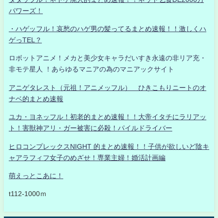
パワーズ！
・ハゲッフル！哀愁のハゲ男の髪ってるまとめ速報！！激しくハ
ゲっTEL？
ロボットアニメ！メカと美少女キャラだいすき永遠の非リア充・
非モテ星人 ！あらゆるマニアの為のマニアックサイト
アニゲタレスト（元祖！アニメッフル） ひきこもりニートのオ
ナベ的まとめ速報
ユカ・ヨネッフル！初老的まとめ速報！！大帝イタチにラリアッ
ト！害獣神アリ・ガー被害に必殺！パイルドライバー
ヒロコンプレックスNIGHT 的まとめ速報！！子供が欲しいど陰キ
ャアラフィフ女子のめざせ！専業主婦！婚活計画編
萌えっとこあに！
t112-1000ｍ