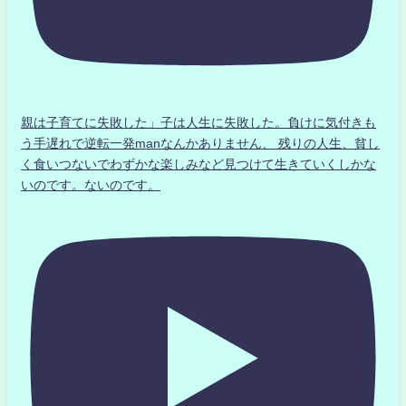
親は子育てに失敗した」子は人生に失敗した。負けに気付きも
う手遅れで逆転一発manなんかありません、 残りの人生、貧し
く食いつないでわずかな楽しみなど見つけて生きていくしかな
いのです。ないのです。