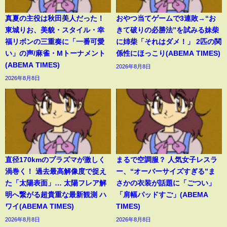
真夏の主役は秋田美人だった！
おやつ当てゲームで3連敗→“お
東城りお、美貌・スタイル・幸
きて破りの必勝法”を試みる妹柴
福リボンの三重奏に「一番可愛
に姉柴「それはダメ！」 2匹の関
い」の声/麻雀・Mトーナメント
係性にほっこり(ABEMA TIMES)
(ABEMA TIMES)
2026年8月8日
2026年8月8日
直径170kmのプラズマが激しく
まるで空調服？ 人気女子レスラ
渦巻く！ 過去最高解像度で捉え
ー、“オーバーサイズすぎる”ま
た「太陽表面」… 太陽フレア解
さかの衣装が話題に「ごつい」
明へ繋がる超貴重な最新観測 ハ
「肩幅パッドすご」(ABEMA
ワイ(ABEMA TIMES)
TIMES)
2026年8月8日
2026年8月8日