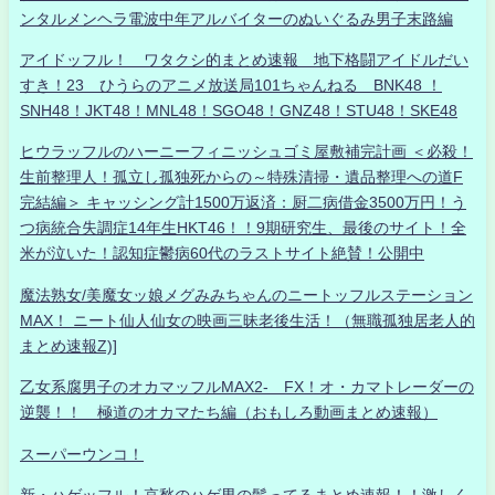
ンタルメンヘラ電波中年アルバイターのぬいぐるみ男子末路編
アイドッフル！ ワタクシ的まとめ速報 地下格闘アイドルだい
すき！23 ひうらのアニメ放送局101ちゃんねる BNK48 ！
SNH48！JKT48！MNL48！SGO48！GNZ48！STU48！SKE48
ヒウラッフルのハーニーフィニッシュゴミ屋敷補完計画 ＜必殺！
生前整理人！孤立し孤独死からの～特殊清掃・遺品整理への道F
完結編＞ キャッシング計1500万返済：厨二病借金3500万円！う
つ病統合失調症14年生HKT46！！9期研究生、最後のサイト！全
米が泣いた！認知症鬱病60代のラストサイト絶賛！公開中
魔法熟女/美魔女ッ娘メグみみちゃんのニートッフルステーション
MAX！ ニート仙人仙女の映画三昧老後生活！（無職孤独居老人的
まとめ速報Z)]
乙女系腐男子のオカマッフルMAX2- FX！オ・カマトレーダーの
逆襲！！ 極道のオカマたち編（おもしろ動画まとめ速報）
スーパーウンコ！
新・ハゲッフル！哀愁のハゲ男の髪ってるまとめ速報！！激しく