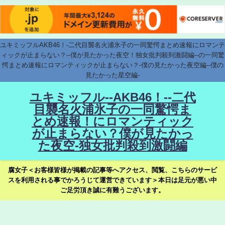
ユキミッフルAKB46！-二代目襲名火浦氷子の一同驚愕まとめ速報にロマンテ
ィックが止まらない？--僕が見たかった夜空！独女批判殺到激闘編--の一同驚
愕まとめ速報にロマンティックが止まらない？-僕の見たかった夜空編--僕の
見たかった星空編-
ユキミッフル--AKB46！--二代
目襲名火浦氷子の一同驚愕ま
とめ速報！にロマンティック
が止まらない？僕が見たかっ
た夜空-独女批判殺到激闘編
腐女子＜お客様皆様が掲載の記事等へアクセス、閲覧、こちらのサービ
スを利用される事でかろうじて運営できています＞本日は足元が悪い中
ご足労頂き誠に有難うございます。