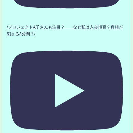
/プロジェクトA子さんも注目？ なぜ私は入会拒否？真相が
刺さる3分間？/