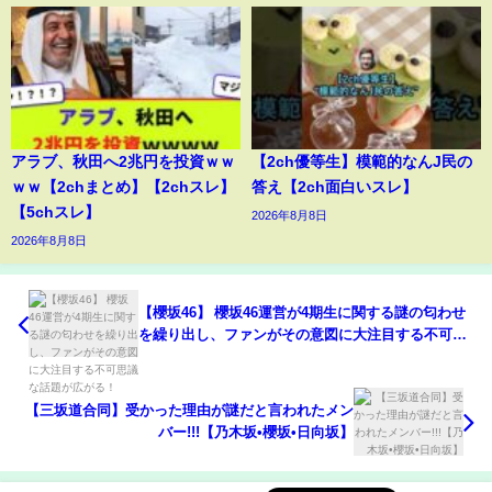
アラブ、秋田へ2兆円を投資ｗｗ
【2ch優等生】模範的なんJ民の
ｗｗ【2chまとめ】【2chスレ】
答え【2ch面白いスレ】
【5chスレ】
2026年8月8日
2026年8月8日
【櫻坂46】 櫻坂46運営が4期生に関する謎の匂わせ
を繰り出し、ファンがその意図に大注目する不可思
議な話題が広がる！
【三坂道合同】受かった理由が謎だと言われたメン
バー!!!【乃木坂•櫻坂•日向坂】