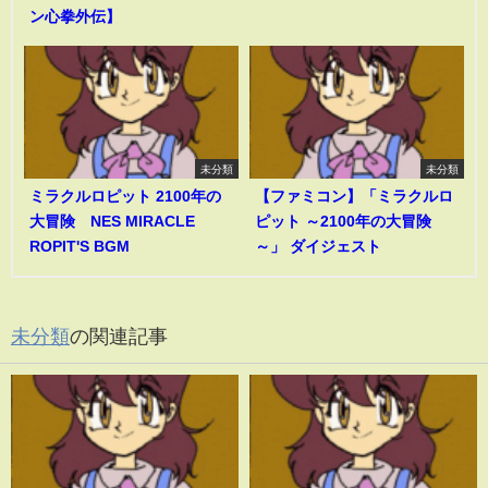
ン心拳外伝】
未分類
未分類
ミラクルロピット 2100年の
【ファミコン】「ミラクルロ
大冒険 NES MIRACLE
ピット ～2100年の大冒険
ROPIT'S BGM
～」 ダイジェスト
未分類
の関連記事