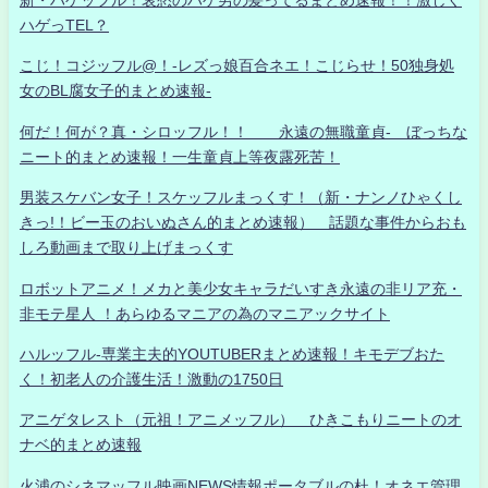
ハゲっTEL？
こじ！コジッフル@！-レズっ娘百合ネエ！こじらせ！50独身処
女のBL腐女子的まとめ速報-
何だ！何が？真・シロッフル！！ 永遠の無職童貞- ぼっちな
ニート的まとめ速報！一生童貞上等夜露死苦！
男装スケバン女子！スケッフルまっくす！（新・ナンノひゃくし
きっ!！ビー玉のおいぬさん的まとめ速報） 話題な事件からおも
しろ動画まで取り上げまっくす
ロボットアニメ！メカと美少女キャラだいすき永遠の非リア充・
非モテ星人 ！あらゆるマニアの為のマニアックサイト
ハルッフル-専業主夫的YOUTUBERまとめ速報！キモデブおた
く！初老人の介護生活！激動の1750日
アニゲタレスト（元祖！アニメッフル） ひきこもりニートのオ
ナベ的まとめ速報
火浦のシネマッフル映画NEWS情報ポータブルの杜！オネエ管理