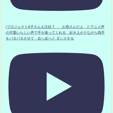
/プロジェクトA子さんも注目？ お母さんだよ とアニメ声
の可愛いらしい声で手を振ってくれる 起き上がりながら両手
をパタパタさせて 右へ左へと ダンスする