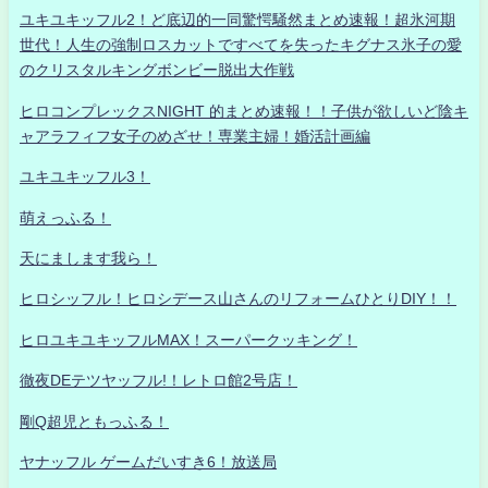
ユキユキッフル2！ど底辺的一同驚愕騒然まとめ速報！超氷河期
世代！人生の強制ロスカットですべてを失ったキグナス氷子の愛
のクリスタルキングボンビー脱出大作戦
ヒロコンプレックスNIGHT 的まとめ速報！！子供が欲しいど陰キ
ャアラフィフ女子のめざせ！専業主婦！婚活計画編
ユキユキッフル3！
萌えっふる！
天にまします我ら！
ヒロシッフル！ヒロシデース山さんのリフォームひとりDIY！！
ヒロユキユキッフルMAX！スーパークッキング！
徹夜DEテツヤッフル!！レトロ館2号店！
剛Q超児ともっふる！
ヤナッフル ゲームだいすき6！放送局