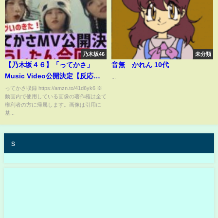
乃木坂46
未分類
【乃木坂４６】「ってかさ」
音無 かれん 10代
Music Video公開決定【反応
...
集】
ってかさ収録 https://amzn.to/41d6yk6 ※
動画内で使用している画像の著作権は全て
権利者の方に帰属します。画像は引用に
基...
s