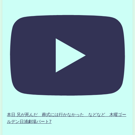
本日 兄が死んだ 葬式には行かなかった などなど 木曜ゴー
ルデン日浦劇場パート7