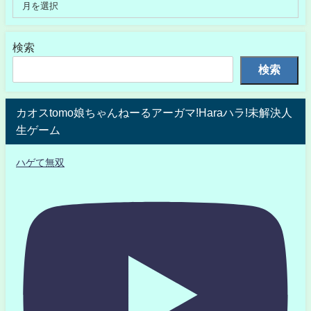
検索
検索
カオスtomo娘ちゃんねーるアーガマ!Haraハラ!未解決人
生ゲーム
ハゲて無双