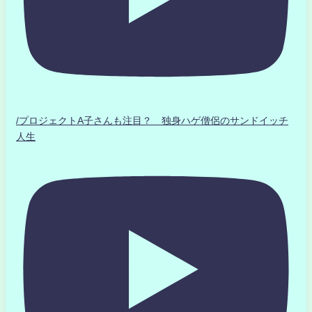
/プロジェクトA子さんも注目？ 独身ハゲ僧侶のサンドイッチ
人生