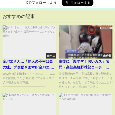
Xでフォローしよう
おすすめの記事
金バエ
未分類
金バエさん…『他人の不幸は金
生徒に「殺すぞ！おいカス」名
の味』ブタ動きます!!(金バエ 迷
門・高知高校野球部コーチ 動
惑YouTuber しんやっちょ 逮捕)
画拡散で謝罪、自宅待機へ
2022年 9月3日(土) ツイキャスにて。 ニコ
高校野球の名門・高知高校の寮で野球部の
生で配信してたが 帰る時にツイキャスに
男性コーチが部員に対し「殺すぞ！」「部
切り替えた野田草履。
を辞めろ」などと、どう喝していたことが
━━━━━━━━━━━━━━━...
分かりました。学校は「人格...