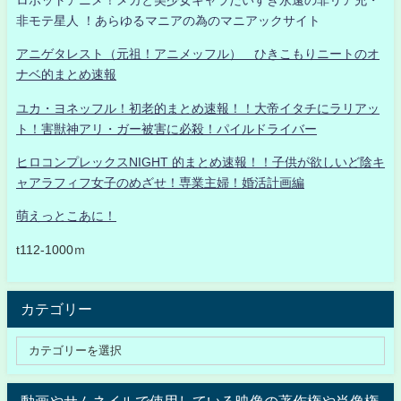
非モテ星人 ！あらゆるマニアの為のマニアックサイト
アニゲタレスト（元祖！アニメッフル） ひきこもりニートのオ
ナベ的まとめ速報
ユカ・ヨネッフル！初老的まとめ速報！！大帝イタチにラリアッ
ト！害獣神アリ・ガー被害に必殺！パイルドライバー
ヒロコンプレックスNIGHT 的まとめ速報！！子供が欲しいど陰キ
ャアラフィフ女子のめざせ！専業主婦！婚活計画編
萌えっとこあに！
t112-1000ｍ
カテゴリー
動画やサムネイルで使用している映像の著作権や肖像権