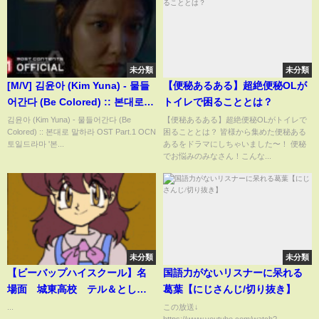
未分類
未分類
[M/V] 김윤아 (Kim Yuna) - 물들
【便秘あるある】超絶便秘OLが
어간다 (Be Colored) :: 본대로
トイレで困ることとは？
말하라 OST Part.1
김윤아 (Kim Yuna) - 물들어간다 (Be
【便秘あるある】超絶便秘OLがトイレで
Colored) :: 본대로 말하라 OST Part.1 OCN
困ることとは？ 皆様から集めた便秘ある
토일드라마 '본...
あるをドラマにしちゃいました〜！ 便秘
でお悩みのみなさん！こんな...
未分類
未分類
【ビーバップハイスクール】名
国語力がないリスナーに呆れる
場面 城東高校 テル＆としみ
葛葉【にじさんじ/切り抜き】
つ
...
この放送↓