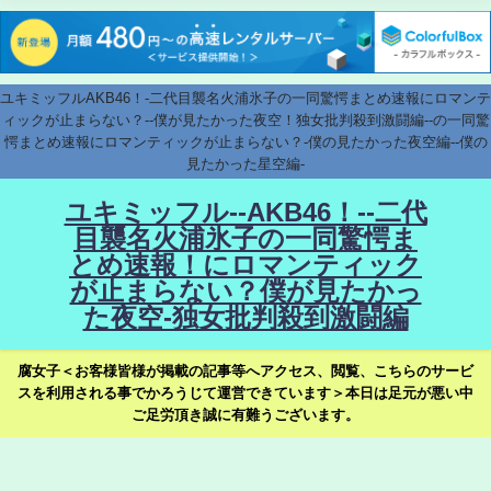
ユキミッフルAKB46！-二代目襲名火浦氷子の一同驚愕まとめ速報にロマンテ
ィックが止まらない？--僕が見たかった夜空！独女批判殺到激闘編--の一同驚
愕まとめ速報にロマンティックが止まらない？-僕の見たかった夜空編--僕の
見たかった星空編-
ユキミッフル--AKB46！--二代
目襲名火浦氷子の一同驚愕ま
とめ速報！にロマンティック
が止まらない？僕が見たかっ
た夜空-独女批判殺到激闘編
腐女子＜お客様皆様が掲載の記事等へアクセス、閲覧、こちらのサービ
スを利用される事でかろうじて運営できています＞本日は足元が悪い中
ご足労頂き誠に有難うございます。