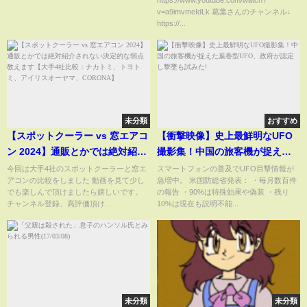
https://www.youtube.com/watch?
v=a9imvmeIdLk 葛葉さんのチャンネル↓
https://...
未分類
おすすめ
【スポットクーラー vs 窓エアコ
【衝撃映像】史上最鮮明なUFO
ン 2024】通販とかでは絶対紹介
撮影集！中国の旅客機が捉えた
されない決定的な弱点教えます
葉巻型UFO、政府が認定し撃墜
今回は大手4社のスポットクーラーと窓エ
スマートフォンの普及でUFO目撃情報が
アコンの比較をしました 動画を見て少し
急増中。 米国防総省発表： ・毎月数百件
【大手4社比較：ナカトミ、トヨ
も試みた!
でも楽しんで頂けましたら嬉しいです。
の報告 ・90%は特殊効果や偽装 ・残り
トミ、アイリスオーヤマ、
チャンネル登録、高評価頂け...
10%は現在も説明不能...
CORONA】
未分類
未分類