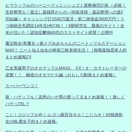
ヒウラッフルのハーニーフィニッシュゴミ屋敷補完計画 ＜必殺！
生前整理人！孤立し孤独死からの～特殊清掃・遺品整理への道F
完結編＞ キャッシング計1500万返済：厨二病借金3500万円！う
つ病統合失調症14年生HKT46！！9期研究生、最後のサイト！全
米が泣いた！認知症鬱病60代のラストサイト絶賛！公開中
魔法熟女/美魔女ッ娘メグみみちゃんのニートッフルステーション
MAX！ ニート仙人仙女の映画三昧老後生活！（無職孤独居老人的
まとめ速報Z)]
乙女系腐男子のオカマッフルMAX2- FX！オ・カマトレーダーの
逆襲！！ 極道のオカマたち編（おもしろ動画まとめ速報）
スーパーウンコ！
新・ハゲッフル！哀愁のハゲ男の髪ってるまとめ速報！！激しく
ハゲっTEL？
こじ！コジッフル@！-レズっ娘百合ネエ！こじらせ！50独身処
女のBL腐女子的まとめ速報-