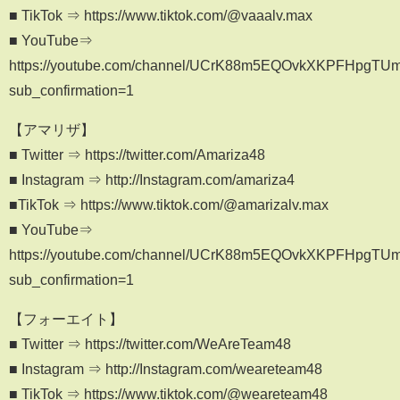
■ TikTok ⇒ https://www.tiktok.com/@vaaalv.max
■ YouTube⇒
https://youtube.com/channel/UCrK88m5EQOvkXKPFHpgTU
sub_confirmation=1
【アマリザ】
■ Twitter ⇒ https://twitter.com/Amariza48
■ Instagram ⇒ http://Instagram.com/amariza4
■TikTok ⇒ https://www.tiktok.com/@amarizalv.max
■ YouTube⇒
https://youtube.com/channel/UCrK88m5EQOvkXKPFHpgTU
sub_confirmation=1
【フォーエイト】
■ Twitter ⇒ https://twitter.com/WeAreTeam48
■ Instagram ⇒ http://Instagram.com/weareteam48
■ TikTok ⇒ https://www.tiktok.com/@weareteam48