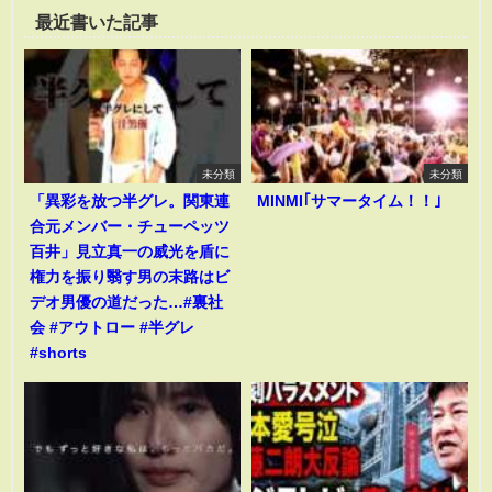
最近書いた記事
未分類
未分類
「異彩を放つ半グレ。関東連
MINMI｢サマータイム！！｣
合元メンバー・チューペッツ
百井」見立真一の威光を盾に
権力を振り翳す男の末路はビ
デオ男優の道だった…#裏社
会 #アウトロー #半グレ
#shorts