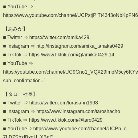
■ YouTube ⇒
https://www.youtube.com/channel/UCPstjPlTt4343oNbKpFN
【あみか】
■ Twitter ⇒ https://twitter.com/amika429
■ Instagram ⇒ http://Instagram.com/amika_tanaka0429
■ TikTok ⇒ https://www.tiktok.com/@amika0429.14
■ YouTube ⇒
https://youtube.com/channel/UC9Gno1_VQX29lmpM5cy6KY
sub_confirmation=1
【タロー社長】
■ Twitter ⇒ https://twitter.com/torasann1998
■ Instagram ⇒ https://www.instagram.com/taroshacho
■ TikTok ⇒ https://www.tiktok.com/@taro0429
■ YouTube⇒ https://www.youtube.com/channel/UCPn_e-
7LD7SbzIBxdU_XBnQ