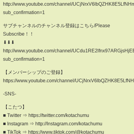
http://www.youtube.com/channel/UCjNrxV6lbQZHK8E5LfN
sub_confirmation=1
サブチャンネルのチャンネル登録はこちら/Please
Subscribe！！
⬇︎⬇︎⬇︎
http://www.youtube.com/channel/UCdu1RE2lfnx97ARGjsHj
sub_confirmation=1
【メンバーシップのご登録】
https://www.youtube.com/channel/UCjNrxV6lbQZHK8E5LfNH
-SNS-
【こたつ】
■ Twitter ⇒ https://twitter.com/kotachumu
■ Instagram ⇒ http://Instagram.com/kotachumu
■ TikTok ⇒ https://www.tiktok.com/@kotachumu