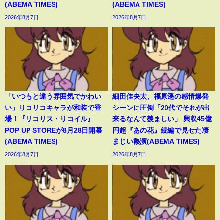
(ABEMA TIMES)
(ABEMA TIMES)
2026年8月7日
2026年8月7日
「いつもと違う雰囲気でかわい
細田佳央太、福原遥の感情爆発
い」リコリコキャラが和装で登
シーンに圧倒「20代でそれが出
場！『リコリス・リコイル』
来るなんて羨ましい」 興収45億
POP UP STOREが8月28日開幕
円超『あの花』続編で見せた凄
(ABEMA TIMES)
まじい熱演(ABEMA TIMES)
2026年8月7日
2026年8月7日