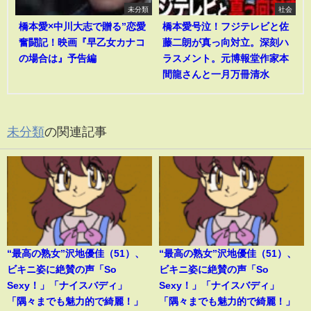
未分類
社会
橋本愛×中川大志で贈る”恋愛
橋本愛号泣！フジテレビと佐
奮闘記！映画『早乙女カナコ
藤二朗が真っ向対立。深刻ハ
の場合は』予告編
ラスメント。元博報堂作家本
間龍さんと一月万冊清水
未分類
の関連記事
“最高の熟女”沢地優佳（51）、
“最高の熟女”沢地優佳（51）、
ビキニ姿に絶賛の声「So
ビキニ姿に絶賛の声「So
Sexy！」「ナイスバディ」
Sexy！」「ナイスバディ」
「隅々までも魅力的で綺麗！」
「隅々までも魅力的で綺麗！」