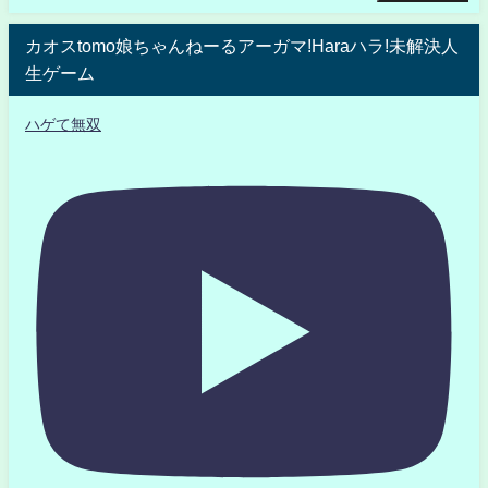
カオスtomo娘ちゃんねーるアーガマ!Haraハラ!未解決人
生ゲーム
ハゲて無双