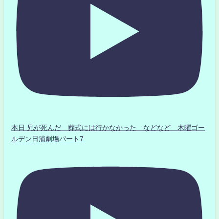
本日 兄が死んだ 葬式には行かなかった などなど 木曜ゴー
ルデン日浦劇場パート7