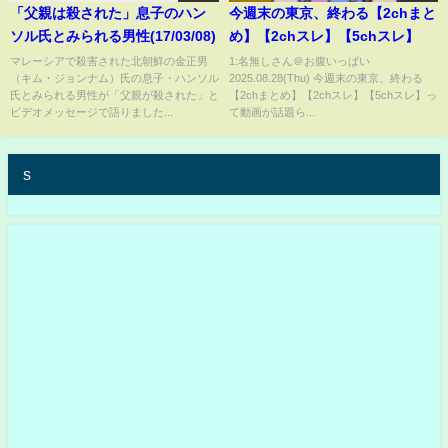
「父親は殺された」息子のハン
今週末の東京、終わる【2chまと
ソル氏とみられる男性(17/03/08)
め】【2chスレ】【5chスレ】
マレーシアで殺害された北朝鮮の金正男
1:名無しさん＠お腹いっぱい
（キム・ジョンナム）氏の息子・ハンソル
2025.08.28(Thu) 今週末の東京、終わる
氏とみられる男性が「父親が殺された」と
【2chまとめ】【2chスレ】【5chスレ】っ
ビデオメッセージで語りました...
て動画が話題ら...
s