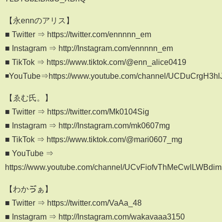
【永ennのアリス】
■ Twitter ⇒ https://twitter.com/ennnnn_em
■ Instagram ⇒ http://Instagram.com/ennnnn_em
■ TikTok ⇒ https://www.tiktok.com/@enn_alice0419
◾️YouTube⇒https://www.youtube.com/channel/UCDuCrgH3
【ゑむ氏。】
■ Twitter ⇒ https://twitter.com/Mk0104Sig
■ Instagram ⇒ http://Instagram.com/mk0607mg
■ TikTok ⇒ https://www.tiktok.com/@mari0607_mg
■ YouTube ⇒
https://www.youtube.com/channel/UCvFiofvThMeCwlLWBdi
【わかゔぁ】
■ Twitter ⇒ https://twitter.com/VaAa_48
■ Instagram ⇒ http://Instagram.com/wakavaaa3150