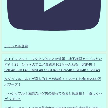
チャンネル登録
アイドッフル！ ワタクシ的まとめ速報 地下格闘アイドルだい
すき！23 ひうらのアニメ放送局101ちゃんねる BNK48 ！
SNH48！JKT48！MNL48！SGO48！GNZ48！STU48！SKE48
タダッフル！ネトゲ廃人的まとめ速報！！ネット乞食DE2000万
パワーズ！
・ハゲッフル！哀愁のハゲ男の髪ってるまとめ速報！！激しくハ
ゲっTEL？
ロボットアニメ！メカと美少女キャラだいすき永遠の非リア充・