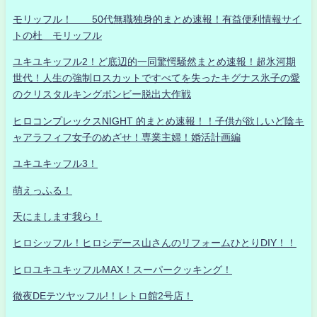
モリッフル！ 50代無職独身的まとめ速報！有益便利情報サイ
トの杜 モリッフル
ユキユキッフル2！ど底辺的一同驚愕騒然まとめ速報！超氷河期
世代！人生の強制ロスカットですべてを失ったキグナス氷子の愛
のクリスタルキングボンビー脱出大作戦
ヒロコンプレックスNIGHT 的まとめ速報！！子供が欲しいど陰キ
ャアラフィフ女子のめざせ！専業主婦！婚活計画編
ユキユキッフル3！
萌えっふる！
天にまします我ら！
ヒロシッフル！ヒロシデース山さんのリフォームひとりDIY！！
ヒロユキユキッフルMAX！スーパークッキング！
徹夜DEテツヤッフル!！レトロ館2号店！