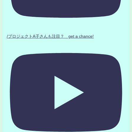
/プロジェクトA子さんも注目？ get a chance!