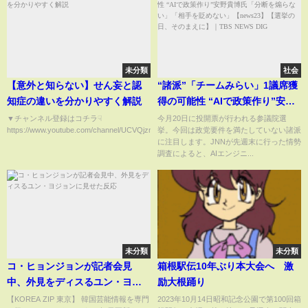
未分類
社会
【意外と知らない】せん妄と認
“諸派”「チームみらい」1議席獲
知症の違いを分かりやすく解説
得の可能性 “AIで政策作り”安野
貴博氏「分断を煽らない」「相
▼チャンネル登録はコチラ☟
今月20日に投開票が行われる参議院選
https://www.youtube.com/channel/UCVQjzmyombBVX4HZvmAWWIQ...
挙。今回は政党要件を満たしていない諸派
手を貶めない」【news23】【選
に注目します。JNNが先週末に行った情勢
挙の日、そのまえに】｜
調査によると、AIエンジニ...
TBS NEWS DIG
未分類
未分類
コ・ヒョンジョンが記者会見
箱根駅伝10年ぶり本大会へ 激
中、外見をディスるユン・ヨジ
励大根踊り
ョンに見せた反応
【KOREA ZIP 東京】 韓国芸能情報を専門
2023年10月14日昭和記念公園で第100回箱