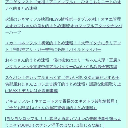
アニゲタレスト（元祖！アニメッフル） ひきこもりニートのオ
ナベ的まとめ速報
火浦のシネマッフル映画NEWS情報ポータブルの杜！オネエ管理
人オカマちゃんの鬼女的まとめ速報!オカマッフルアタックナンバ
ーハーフ
ユカ・ヨネッフル！初老的まとめ速報！！大帝イタチにラリアッ
ト！害獣神アリ・ガー被害に必殺！パイルドライバー
おネコさん的まとめ速報 僕の彼女はエリーちゃん人形！豆腐メ
ンタルメンヘラ電波中年アルバイターのぬいぐるみ男子末路編
スケバン！デカッフルまっくす（デカい強い2次元嫁だいすき子
供部屋おじさんヒロシ之古惑仔的まとめ速報）話題な動画取り上
げMAX！デカいは正義刑事編
アキヨッフル-！ネオニートスケ番長のエキストラ芸能情報局！
（子ども部屋おばさんの自宅警備員的まとめ速報）
[ヨシヨシロッフル-！！-素浪人勇者カツオンの未解決事件簿へよ
うこそYOUKO！のナンノ洋子のはなしは信じるな編）]