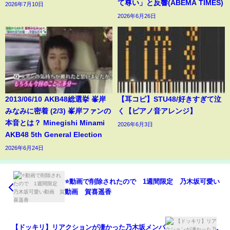
て尊い」と反響(ABEMA TIMES)
2026年7月10日
2026年6月26日
2013/06/10 AKB48総選挙 峯岸
【耳コピ】STU48/好きすぎて泣
みなみに密着 (2/3) 峯岸ファンの
く【ピアノ音アレンジ】
本音とは？ Minegishi Minami
2026年6月3日
AKB48 5th General Election
2026年6月24日
⭐️動画で削除されたので 1週間限定 乃木坂可愛い
動画 賀喜遥香
【ドッキリ】リアクションが凄かった乃木坂メンバ