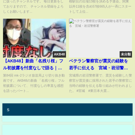
に扱ったチャンネルです。 毎日更新をし
根駅伝の出場13校を決める予選会。関東
ておりますので、 チャンネル登録をよろ
以外11校を含め57校665人が一斉にスター
しくお願いします...
トして上位...
AKB48
未分類
【AKB48】新曲「名残り桜」フ
ベテラン警察官が震災の経験を
ル初披露を忖度なしで語る｜切
若手に伝える 宮城・岩沼警察
なさと今のAKB【第84回mk-2ラ
署
第84回 mk-2ラジオ放送局より切り抜き動
宮城県の岩沼警察署で、震災を経験した警
画です。 AKB48の新曲 「名残り桜」フル
察官が震災後に採用された若手の警察官に
ジオ切り抜き】
初披露について、 忖度なしの率直な感想
当時の経験を伝える取り組みが行われまし
を語ったパート...
た。 #宮城 #東日本大震...
s