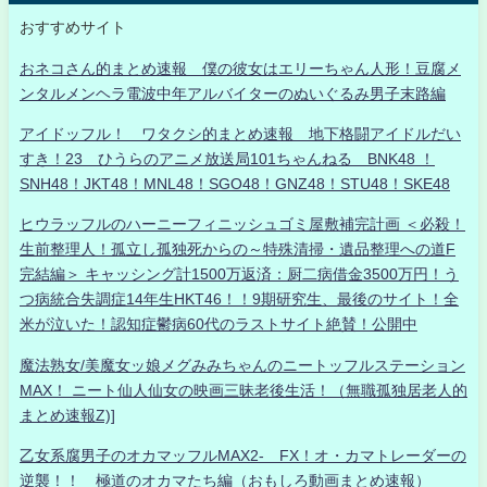
おすすめサイト
おネコさん的まとめ速報 僕の彼女はエリーちゃん人形！豆腐メ
ンタルメンヘラ電波中年アルバイターのぬいぐるみ男子末路編
アイドッフル！ ワタクシ的まとめ速報 地下格闘アイドルだい
すき！23 ひうらのアニメ放送局101ちゃんねる BNK48 ！
SNH48！JKT48！MNL48！SGO48！GNZ48！STU48！SKE48
ヒウラッフルのハーニーフィニッシュゴミ屋敷補完計画 ＜必殺！
生前整理人！孤立し孤独死からの～特殊清掃・遺品整理への道F
完結編＞ キャッシング計1500万返済：厨二病借金3500万円！う
つ病統合失調症14年生HKT46！！9期研究生、最後のサイト！全
米が泣いた！認知症鬱病60代のラストサイト絶賛！公開中
魔法熟女/美魔女ッ娘メグみみちゃんのニートッフルステーション
MAX！ ニート仙人仙女の映画三昧老後生活！（無職孤独居老人的
まとめ速報Z)]
乙女系腐男子のオカマッフルMAX2- FX！オ・カマトレーダーの
逆襲！！ 極道のオカマたち編（おもしろ動画まとめ速報）