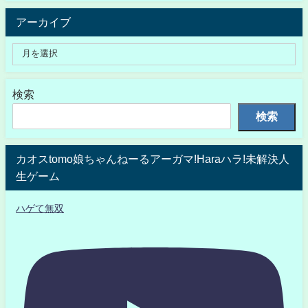
アーカイブ
検索
検索
カオスtomo娘ちゃんねーるアーガマ!Haraハラ!未解決人
生ゲーム
ハゲて無双