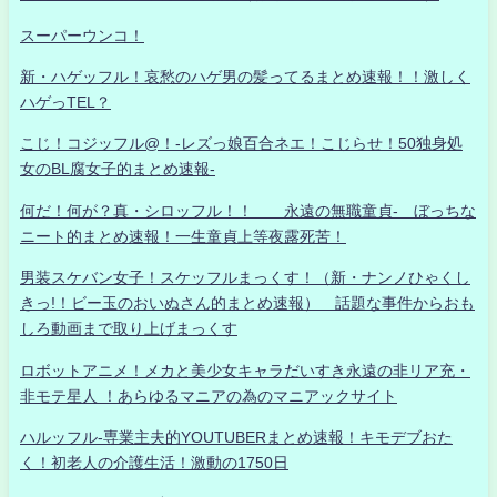
スーパーウンコ！
新・ハゲッフル！哀愁のハゲ男の髪ってるまとめ速報！！激しく
ハゲっTEL？
こじ！コジッフル@！-レズっ娘百合ネエ！こじらせ！50独身処
女のBL腐女子的まとめ速報-
何だ！何が？真・シロッフル！！ 永遠の無職童貞- ぼっちな
ニート的まとめ速報！一生童貞上等夜露死苦！
男装スケバン女子！スケッフルまっくす！（新・ナンノひゃくし
きっ!！ビー玉のおいぬさん的まとめ速報） 話題な事件からおも
しろ動画まで取り上げまっくす
ロボットアニメ！メカと美少女キャラだいすき永遠の非リア充・
非モテ星人 ！あらゆるマニアの為のマニアックサイト
ハルッフル-専業主夫的YOUTUBERまとめ速報！キモデブおた
く！初老人の介護生活！激動の1750日