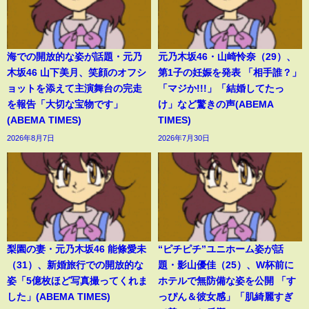
海での開放的な姿が話題・元乃
元乃木坂46・山崎怜奈（29）、
木坂46 山下美月、笑顔のオフシ
第1子の妊娠を発表 「相手誰？」
ョットを添えて主演舞台の完走
「マジか!!!」「結婚してたっ
を報告「大切な宝物です」
け」など驚きの声(ABEMA
(ABEMA TIMES)
TIMES)
2026年8月7日
2026年7月30日
梨園の妻・元乃木坂46 能條愛未
“ピチピチ”ユニホーム姿が話
（31）、新婚旅行での開放的な
題・影山優佳（25）、W杯前に
姿「5億枚ほど写真撮ってくれま
ホテルで無防備な姿を公開 「す
した」(ABEMA TIMES)
っぴん＆彼女感」「肌綺麗すぎ