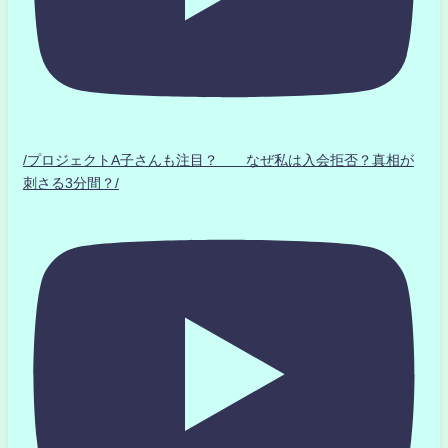
/プロジェクトA子さんも注目？ なぜ私は入会拒否？真相が
刺さる3分間？/