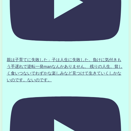
親は子育てに失敗した」子は人生に失敗した。負けに気付きも
う手遅れで逆転一発manなんかありません、 残りの人生、貧し
く食いつないでわずかな楽しみなど見つけて生きていくしかな
いのです。ないのです。