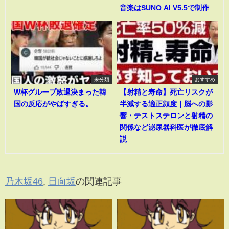
音楽はSUNO AI V5.5で制作
未分類
おすすめ
W杯グループ敗退決まった韓
【射精と寿命】死亡リスクが
国の反応がやばすぎる。
半減する適正頻度｜脳への影
響・テストステロンと射精の
関係など泌尿器科医が徹底解
説
乃木坂46
,
日向坂
の関連記事