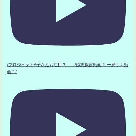
/プロジェクトA子さんも注目？ /感想戯言動画？.一息つく動
画？/