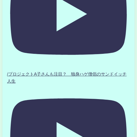
/プロジェクトA子さんも注目？ 独身ハゲ僧侶のサンドイッチ
人生