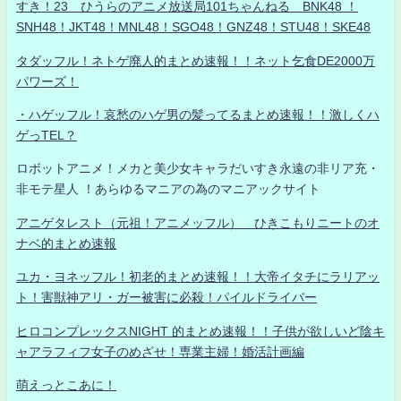
すき！23 ひうらのアニメ放送局101ちゃんねる BNK48 ！
SNH48！JKT48！MNL48！SGO48！GNZ48！STU48！SKE48
タダッフル！ネトゲ廃人的まとめ速報！！ネット乞食DE2000万
パワーズ！
・ハゲッフル！哀愁のハゲ男の髪ってるまとめ速報！！激しくハ
ゲっTEL？
ロボットアニメ！メカと美少女キャラだいすき永遠の非リア充・
非モテ星人 ！あらゆるマニアの為のマニアックサイト
アニゲタレスト（元祖！アニメッフル） ひきこもりニートのオ
ナベ的まとめ速報
ユカ・ヨネッフル！初老的まとめ速報！！大帝イタチにラリアッ
ト！害獣神アリ・ガー被害に必殺！パイルドライバー
ヒロコンプレックスNIGHT 的まとめ速報！！子供が欲しいど陰キ
ャアラフィフ女子のめざせ！専業主婦！婚活計画編
萌えっとこあに！