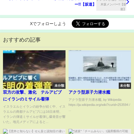
ー!!【坂道】
Xでフォローしよう
おすすめの記事
未分類
未分類
双方の攻撃、激化 テルアビブ
アクラ型原子力潜水艦
にイランのミサイル着弾
アクラ型原子力潜水艦, by Wikipedia
https://ja.wikipedia.org/wiki?curid=253594 /
イスラエルとイランの紛争が続く中、イス
...
ラエルの商都テルアビブには16日未明、
イランの弾道ミサイルが着弾し爆発音が響
いた。地元メディアによると...