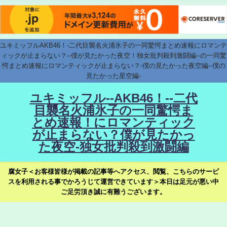
ユキミッフルAKB46！-二代目襲名火浦氷子の一同驚愕まとめ速報にロマンテ
ィックが止まらない？--僕が見たかった夜空！独女批判殺到激闘編--の一同驚
愕まとめ速報にロマンティックが止まらない？-僕の見たかった夜空編--僕の
見たかった星空編-
ユキミッフル--AKB46！--二代
目襲名火浦氷子の一同驚愕ま
とめ速報！にロマンティック
が止まらない？僕が見たかっ
た夜空-独女批判殺到激闘編
腐女子＜お客様皆様が掲載の記事等へアクセス、閲覧、こちらのサービ
スを利用される事でかろうじて運営できています＞本日は足元が悪い中
ご足労頂き誠に有難うございます。