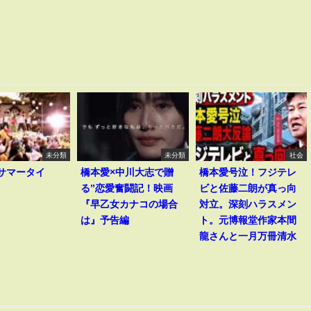
未分類
未分類
社会
I｢サマータイ
橋本愛×中川大志で贈
橋本愛号泣！フジテレ
る”恋愛奮闘記！映画
ビと佐藤二朗が真っ向
『早乙女カナコの場合
対立。深刻ハラスメン
は』予告編
ト。元博報堂作家本間
龍さんと一月万冊清水