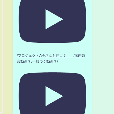
/プロジェクトA子さんも注目？ /感想戯
言動画？.一息つく動画？/