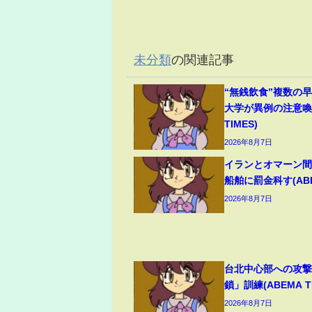
未分類
の関連記事
“無銭飲食”複数の
大学が異例の注意喚起
TIMES)
2026年8月7日
イランとオマーン間
船舶に罰金科す(ABEM
2026年8月7日
台北中心部への攻
鎖」訓練(ABEMA TI
2026年8月7日