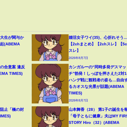
早大生が関与か
婚活女子ワイ(35)、心折れそう
(ABEMA
【2chまとめ】【2chスレ】【5c
スレ】
2026年8月7日
の合意案 違反
カンガルーの“同時多発デスマッ
A TIMES)
チ”勃発！しっぽを押さえた2対1
ハンデ戦に観戦者の姿も…自由
るカオスな光景が話題(ABEMA
TIMES)
2026年8月7日
撃阻止「橋の封
山本舞香（28） 第1子の誕生を
MES)
「母子ともに健康」夫はMY FIR
STORY Hiro（32）(ABEMA