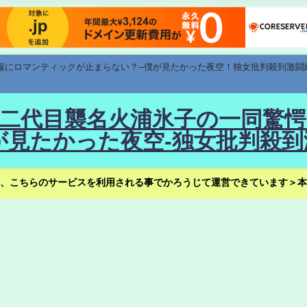
速報にロマンティックが止まらない？--僕が見たかった夜空！独女批判殺到激闘
！--二代目襲名火浦氷子の一同
見たかった夜空-独女批判殺到
、こちらのサービスを利用される事でかろうじて運営できています＞本