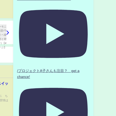
/プロジェクトA子さんも注目？ get a
chance!
スイッ
ニ ち
、苦情は