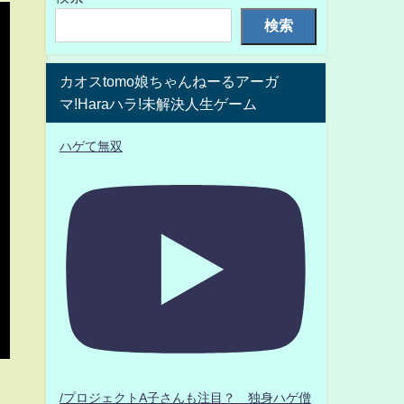
検索
カオスtomo娘ちゃんねーるアーガ
マ!Haraハラ!未解決人生ゲーム
ハゲて無双
/プロジェクトA子さんも注目？ 独身ハゲ僧