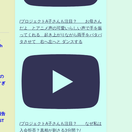
/プロジェクトA子さんも注目？ お母さん
だよ とアニメ声の可愛いらしい声で手を振
ってくれる 起き上がりながら両手をパタパ
…
タさせて 右へ左へと ダンスする
h
の
すぎ
報告
ST
/プロジェクトA子さんも注目？ なぜ私は
入会拒否？真相が刺さる3分間？/