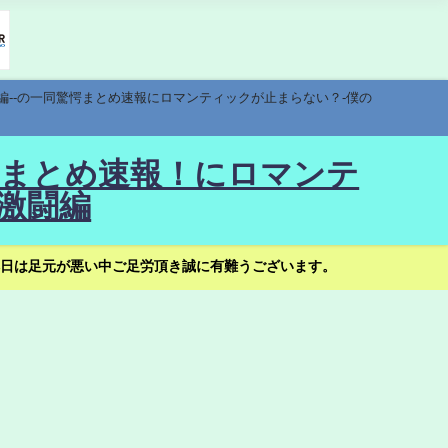
編--の一同驚愕まとめ速報にロマンティックが止まらない？-僕の
驚愕まとめ速報！にロマンテ
激闘編
日は足元が悪い中ご足労頂き誠に有難うございます。