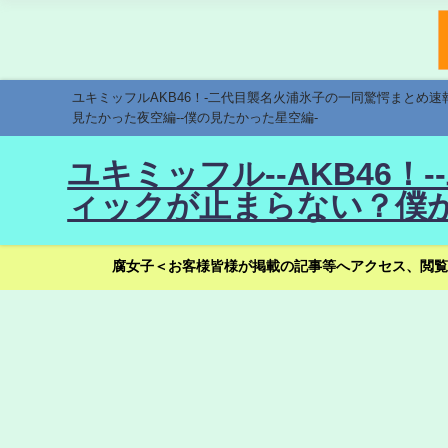
ユキミッフルAKB46！-二代目襲名火浦氷子の一同驚愕まとめ
見たかった夜空編--僕の見たかった星空編-
ユキミッフル--AKB46
ィックが止まらない？僕が
腐女子＜お客様皆様が掲載の記事等へアクセス、閲覧