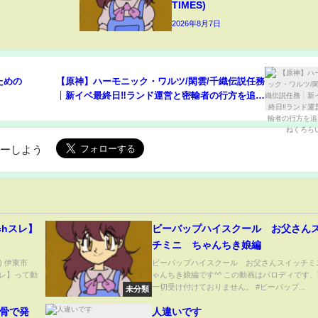
TIMES)
2026年8月7日
ための
【原神】ハーモニック・ワルツ/閑雲/千織伝説任務
┊新イベ最終日‼ランド運営と密輸者の行方を追う
【#ねくろらいぶ】
ローしよう
chスレ】
ビーバップハイスクール お父さん
チミニ ちゃんちき娘編
) 伊東市
ビーバップハイスクール お父さんスイッチミ
スレ】って動
ゃんちき娘編です^^ この動画はパロディです
一切受け付けておりません。 #ビーバップ...
未分類
白骨で発
人違いです