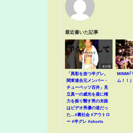
最近書いた記事
未分類
「異彩を放つ半グレ。
MINM
関東連合元メンバー・
ム！！｣
チューペッツ百井」見
立真一の威光を盾に権
力を振り翳す男の末路
はビデオ男優の道だっ
た…#裏社会 #アウトロ
ー #半グレ #shorts