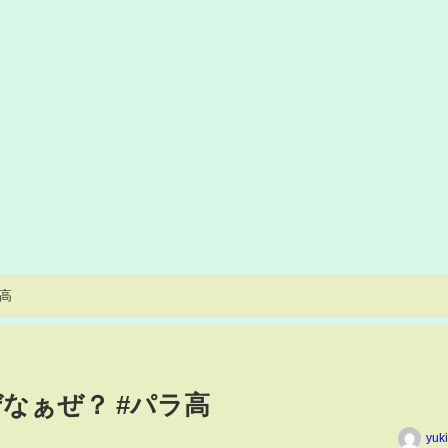
高
なぁぜ？ #パラ高
yuk