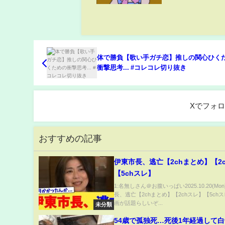
体で勝負【歌い手ガチ恋】推しの関心ひく
衝撃思考... #コレコレ切り抜き
Xでフォ
おすすめの記事
伊東市長、逃亡【2chまとめ】【2
【5chスレ】
1:名無しさん＠お腹いっぱい2025.10.20(Mon
長、逃亡【2chまとめ】【2chスレ】【5ch
画が話題らしいぞ...
未分類
54歳で孤独死…死後1年経過して