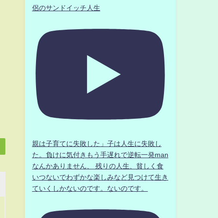
侶のサンドイッチ人生
親は子育てに失敗した」子は人生に失敗し
た。負けに気付きもう手遅れで逆転一発man
なんかありません、 残りの人生、貧しく食
いつないでわずかな楽しみなど見つけて生き
ていくしかないのです。ないのです。