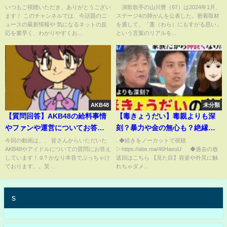
藁にもすがる心のリアルを告白
いつもご視聴いただき、ありがとうござい
演歌歌手の山川豊（67）は2024年1月、
ます！ このチャンネルでは、今話題のニ
ステージ4の肺がんを公表した。密着取材
(ABEMA TIMES)
ュースの最新情報や 気になるネットの反
を通して、「藁（わら）にもすがる思い」
応を素早く、わかりやすくお...
という言葉のリアルを...
AKB48
未分類
【質問回答】AKB48の給料事情
【毒きょうだい】毒親よりも深
やファンや運営についてお答え
刻？暴力や金の無心も？絶縁は
します！
ムリ？縛られ続ける人間関係と
今回の動画は、、 皆さんからいただいた
. ◆続きをノーカットで視聴
AKB48やアイドルについての質問にお答え
▷https://abe.ma/46HaeuU ◆過去の放
は？当事者が明かす苦悩｜アベ
しています！☺️? かなり本音でぶっちゃけ
送回はこちら 【見た目】容姿や外見に触
プラ
ております。。笑 ...
れちゃダメ...
s