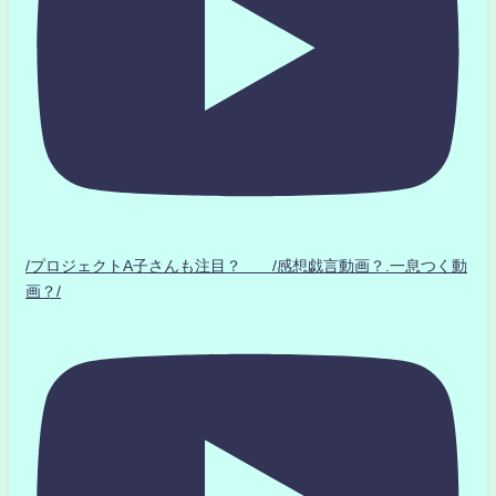
/プロジェクトA子さんも注目？ /感想戯言動画？.一息つく動
画？/