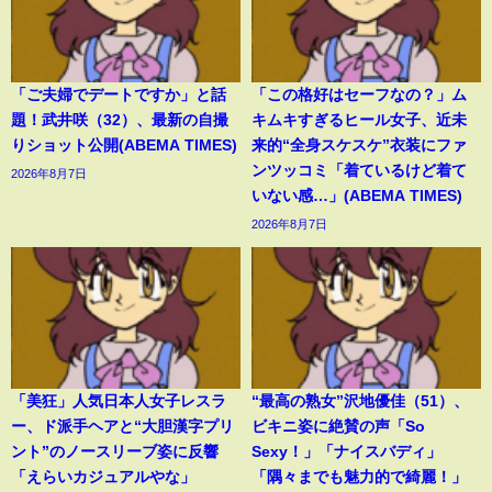
「ご夫婦でデートですか」と話
「この格好はセーフなの？」ム
題！武井咲（32）、最新の自撮
キムキすぎるヒール女子、近未
りショット公開(ABEMA TIMES)
来的“全身スケスケ”衣装にファ
ンツッコミ「着ているけど着て
2026年8月7日
いない感…」(ABEMA TIMES)
2026年8月7日
「美狂」人気日本人女子レスラ
“最高の熟女”沢地優佳（51）、
ー、ド派手ヘアと“大胆漢字プリ
ビキニ姿に絶賛の声「So
ント”のノースリーブ姿に反響
Sexy！」「ナイスバディ」
「えらいカジュアルやな」
「隅々までも魅力的で綺麗！」