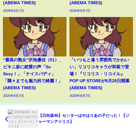
(ABEMA TIMES)
(ABEMA TIMES)
2026年8月7日
2026年8月7日
“最高の熟女”沢地優佳（51）、
「いつもと違う雰囲気でかわい
ビキニ姿に絶賛の声「So
い」リコリコキャラが和装で登
Sexy！」「ナイスバディ」
場！『リコリス・リコイル』
「隅々までも魅力的で綺麗！」
POP UP STOREが8月28日開幕
(ABEMA TIMES)
(ABEMA TIMES)
2026年8月7日
2026年8月7日
【日向坂46】センターはやはりあの子だった！【ジ
ャーマンアイリス】