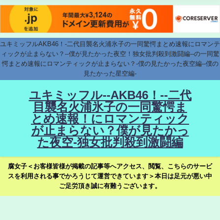
ユキミッフルAKB46！-二代目襲名火浦氷子の一同驚愕まとめ速報にロマンテ
ィックが止まらない？--僕が見たかった夜空！独女批判殺到激闘編--の一同驚
愕まとめ速報にロマンティックが止まらない？-僕の見たかった夜空編--僕の
見たかった星空編-
ユキミッフル--AKB46！--二代
目襲名火浦氷子の一同驚愕ま
とめ速報！にロマンティック
が止まらない？僕が見たかっ
た夜空-独女批判殺到激闘編
腐女子＜お客様皆様が掲載の記事等へアクセス、閲覧、こちらのサービ
スを利用される事でかろうじて運営できています＞本日は足元が悪い中
ご足労頂き誠に有難うございます。