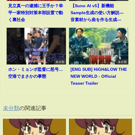
見立真一の逮捕に王手か？幸
【Suno AI v5】新機能
平一家特別対策本部設置で動
Sample生成の使い方解説―
く裏社会
音素材から曲を作る生成―
未分類
未分類
ホン・ミョンボ監督に怒号…
[ENG SUB] HiGH&LOW THE
空港でまさかの事態
NEW WORLD - Official
Teaser Trailer
未分類
の関連記事