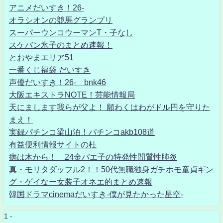
アニメだいすき！26-
オラシオンの競馬グランプリ
スーパーウンコウーマンT・子なし
スケバン氷子のまとめ速報！
とおやまエリア51
一番くじ福袋 だいすき
声優だいすき！26- bnk46
大阪エキストラNOTE！芸能情報局
天にまします我らが父よ！ 願わくはわがドル円を守りた
まえ！
実録パチンコ梁山泊！パチンコakb108道
有益便利情報サイトの杜
病は木から！ 24金バエ子の特発性間質性肺炎
真・モリタダッフル2！！50代無職独身ガチホモ童貞ギン
グ・ゲイなー女装子オネエ的まとめ速報
韓国ドラマcinemaだいすき-僕が見たかった星空-
1 -