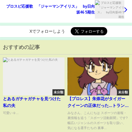
プロスピ応援歌 「ジャーマンアイリス」 by日向
坂46 5期生
Xでフォローしよう
おすすめの記事
未分類
未分類
とあるガチャガチャを見つけた
【プロレス】朱崇花がタイガー
私の夫
クイーンの正体だった...トランス
ジェンダー選手の結婚相手の正
可愛い☺️...
みなさん、こんにちは スポーツの速報・
裏情報を追う「スポーツ活動新聞」です?
体に一同驚愕！男なのに女とし
幅広いジャンルのスポーツを取り扱い、
て試合に出て批判殺到...精神的限
気になる選手たちの 裏事...