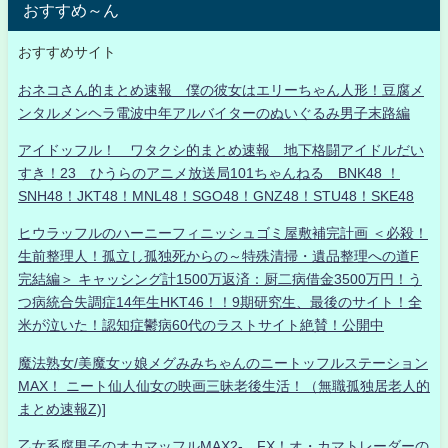
おすすめ～ん
おすすめサイト
おネコさん的まとめ速報 僕の彼女はエリーちゃん人形！豆腐メ
ンタルメンヘラ電波中年アルバイターのぬいぐるみ男子末路編
アイドッフル！ ワタクシ的まとめ速報 地下格闘アイドルだい
すき！23 ひうらのアニメ放送局101ちゃんねる BNK48 ！
SNH48！JKT48！MNL48！SGO48！GNZ48！STU48！SKE48
ヒウラッフルのハーニーフィニッシュゴミ屋敷補完計画 ＜必殺！
生前整理人！孤立し孤独死からの～特殊清掃・遺品整理への道F
完結編＞ キャッシング計1500万返済：厨二病借金3500万円！う
つ病統合失調症14年生HKT46！！9期研究生、最後のサイト！全
米が泣いた！認知症鬱病60代のラストサイト絶賛！公開中
魔法熟女/美魔女ッ娘メグみみちゃんのニートッフルステーション
MAX！ ニート仙人仙女の映画三昧老後生活！（無職孤独居老人的
まとめ速報Z)]
乙女系腐男子のオカマッフルMAX2- FX！オ・カマトレーダーの