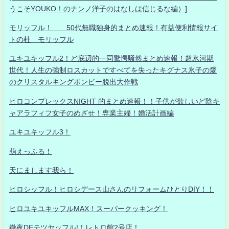
うこそYOUKO！のナンノ洋子のはなしは信じるな編）]
モリッフル！ 50代無職独身的まとめ速報！有益便利情報サイ
トの杜 モリッフル
ユキユキッフル2！ど底辺的一同驚愕騒然まとめ速報！超氷河期
世代！人生の強制ロスカットですべてを失ったキグナス氷子の愛
のクリスタルキングボンビー脱出大作戦
ヒロコンプレックスNIGHT 的まとめ速報！！子供が欲しいど陰キ
ャアラフィフ女子のめざせ！専業主婦！婚活計画編
ユキユキッフル3！
萌えっふる！
天にまします我ら！
ヒロシッフル！ヒロシデース山さんのリフォームひとりDIY！！
ヒロユキユキッフルMAX！スーパークッキング！
徹夜DEテツヤッフル!！レトロ館2号店！