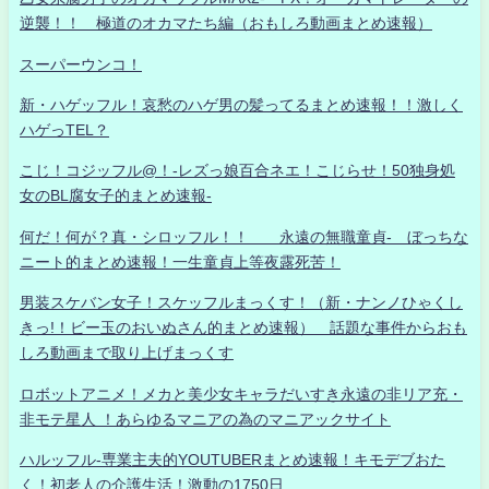
逆襲！！ 極道のオカマたち編（おもしろ動画まとめ速報）
スーパーウンコ！
新・ハゲッフル！哀愁のハゲ男の髪ってるまとめ速報！！激しく
ハゲっTEL？
こじ！コジッフル@！-レズっ娘百合ネエ！こじらせ！50独身処
女のBL腐女子的まとめ速報-
何だ！何が？真・シロッフル！！ 永遠の無職童貞- ぼっちな
ニート的まとめ速報！一生童貞上等夜露死苦！
男装スケバン女子！スケッフルまっくす！（新・ナンノひゃくし
きっ!！ビー玉のおいぬさん的まとめ速報） 話題な事件からおも
しろ動画まで取り上げまっくす
ロボットアニメ！メカと美少女キャラだいすき永遠の非リア充・
非モテ星人 ！あらゆるマニアの為のマニアックサイト
ハルッフル-専業主夫的YOUTUBERまとめ速報！キモデブおた
く！初老人の介護生活！激動の1750日