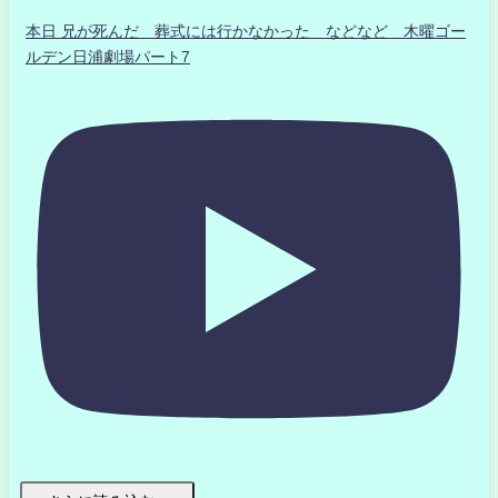
本日 兄が死んだ 葬式には行かなかった などなど 木曜ゴー
ルデン日浦劇場パート7