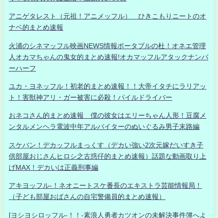
アニゲタレスト（元祖！アニメッフル） ひきこもりニートのオ
ナベ的まとめ速報
火浦のシネマッフル映画NEWS情報ポータブルの杜！オネエ管理
人オカマちゃんの鬼女的まとめ速報!オカマッフルアタックナンバ
ーハーフ
ユカ・ヨネッフル！初老的まとめ速報！！大帝イタチにラリアッ
ト！害獣神アリ・ガー被害に必殺！パイルドライバー
おネコさん的まとめ速報 僕の彼女はエリーちゃん人形！豆腐メ
ンタルメンヘラ電波中年アルバイターのぬいぐるみ男子末路編
スケバン！デカッフルまっくす（デカい強い2次元嫁だいすき子
供部屋おじさんヒロシ之古惑仔的まとめ速報）話題な動画取り上
げMAX！デカいは正義刑事編
アキヨッフル-！ネオニートスケ番長のエキストラ芸能情報局！
（子ども部屋おばさんの自宅警備員的まとめ速報）
[ヨシヨシロッフル-！！-素浪人勇者カツオンの未解決事件簿へよ