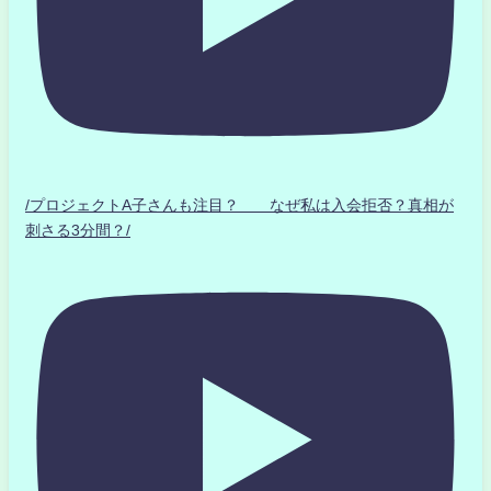
/プロジェクトA子さんも注目？ なぜ私は入会拒否？真相が
刺さる3分間？/