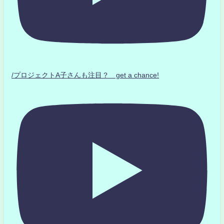
/プロジェクトA子さんも注目？ get a chance!