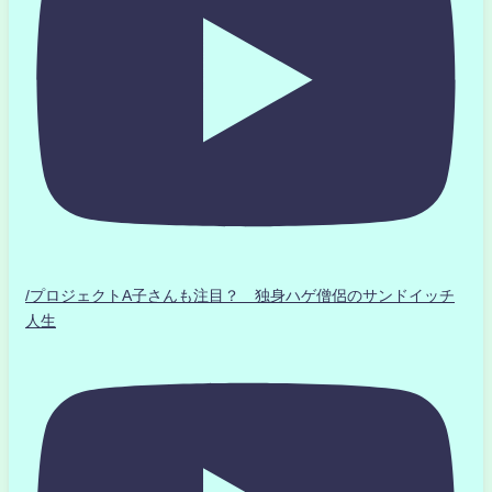
/プロジェクトA子さんも注目？ 独身ハゲ僧侶のサンドイッチ
人生