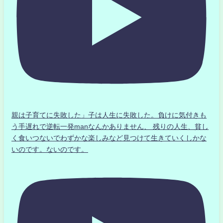
親は子育てに失敗した」子は人生に失敗した。負けに気付きも
う手遅れで逆転一発manなんかありません、 残りの人生、貧し
く食いつないでわずかな楽しみなど見つけて生きていくしかな
いのです。ないのです。