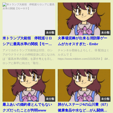
界を感じていた実態に驚きを隠
せない！
未分類
未分類
米トランプ大統領 停戦巡りロ
火事場泥棒が出来る消防隊ゲー
シアに最高水準の関税【モーサ
ムがカオスすぎた - Embr
テ】
アメリカのトランプ大統領は22日、ロシ
チャンネル登録もよろしく。 🔳 配信はミ
アがウクライナとの停戦交渉に応じなけれ
ルダムで【
ば「最高水準の関税」を課す考えを示し、
https://www.mildom.com/10105254 】 &#...
ロシアに和平に向けた「取引...
未分類
未分類
最上あいの婚約者とんでもない
肺がんステージ4の山川豊（67）
クズだったことが判明www
健康食品や水など…がん闘病の