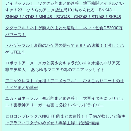
アイドッフル！ ワタクシ的まとめ速報 地下格闘アイドルだい
すき！23 ひうらのアニメ放送局101ちゃんねる BNK48 ！
SNH48！JKT48！MNL48！SGO48！GNZ48！STU48！SKE48
タダッフル！ネトゲ廃人的まとめ速報！！ネット乞食DE2000万
パワーズ！
・ハゲッフル！哀愁のハゲ男の髪ってるまとめ速報！！激しくハ
ゲっTEL？
ロボットアニメ！メカと美少女キャラだいすき永遠の非リア充・
非モテ星人 ！あらゆるマニアの為のマニアックサイト
アニゲタレスト（元祖！アニメッフル） ひきこもりニートのオ
ナベ的まとめ速報
ユカ・ヨネッフル！初老的まとめ速報！！大帝イタチにラリアッ
ト！害獣神アリ・ガー被害に必殺！パイルドライバー
ヒロコンプレックスNIGHT 的まとめ速報！！子供が欲しいど陰キ
ャアラフィフ女子のめざせ！専業主婦！婚活計画編