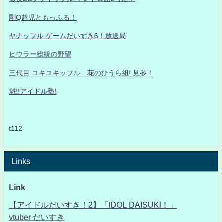
剛Q超児ともっふる！
ヤナッフル ゲームだいすき6！放送局
ヒウラー総統の野望
三代目 ユキユキッフル 花のひうら組! 見参！
魁!!アイドル塾!
t112
Links
Link
【アイドルだいすき！2】「IDOL DAISUKI！」
vtuber だいすき