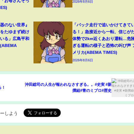
」「お母さんそっ
2026年8月6日
ES)
兵器のない世界』
「バック走行で追いかけてきて
力をたゆまず続け
る！」急接近から一転、信じが
ている」広島平和
体勢で2km近くあおり運転…危
ABEMA
ぎる運転の様子と恐怖の叫び声 
メリカ(ABEMA TIMES)
2026年8月6日
沖田総司の人生が報われなさすぎる。。#史実 #新
る！
撰組#青のミブロ#歴史
ローしよう