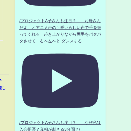
/プロジェクトA子さんも注目？ お母さん
だよ とアニメ声の可愛いらしい声で手を振
ってくれる 起き上がりながら両手をパタパ
タさせて 右へ左へと ダンスする
子
差し
/プロジェクトA子さんも注目？ なぜ私は
入会拒否？真相が刺さる3分間？/