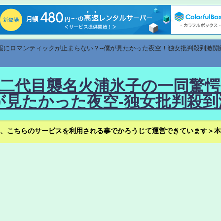
速報にロマンティックが止まらない？--僕が見たかった夜空！独女批判殺到激闘
！--二代目襲名火浦氷子の一同
見たかった夜空-独女批判殺到
、こちらのサービスを利用される事でかろうじて運営できています＞本