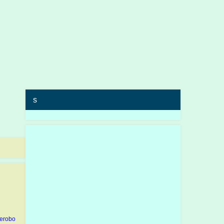
s
erobo