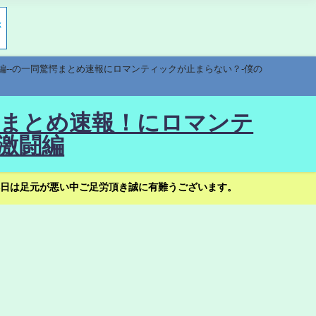
編--の一同驚愕まとめ速報にロマンティックが止まらない？-僕の
驚愕まとめ速報！にロマンテ
激闘編
日は足元が悪い中ご足労頂き誠に有難うございます。