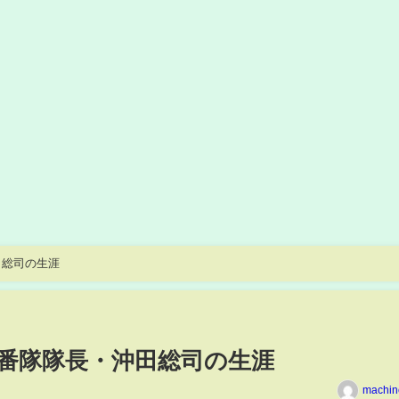
田総司の生涯
番隊隊長・沖田総司の生涯
machin