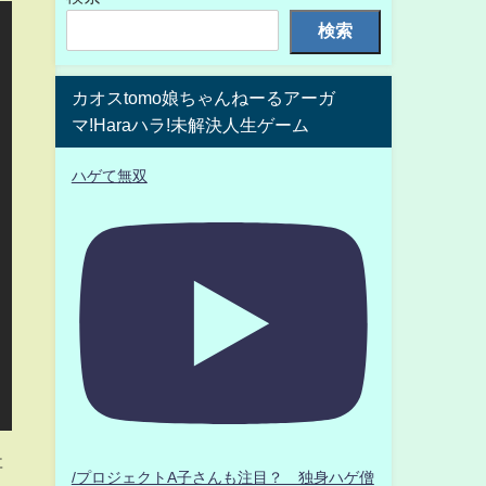
検索
カオスtomo娘ちゃんねーるアーガ
マ!Haraハラ!未解決人生ゲーム
ハゲて無双
事
/プロジェクトA子さんも注目？ 独身ハゲ僧