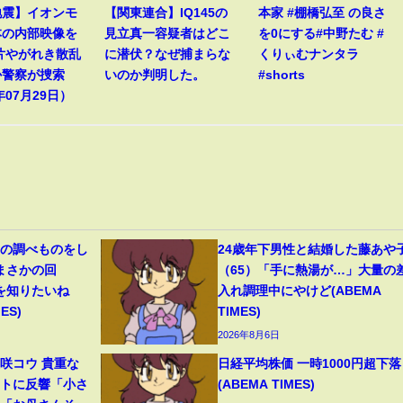
地震】イオンモ
【関東連合】IQ145の
本家 #棚橋弘至 の良さ
本の内部映像を
見立真一容疑者はどこ
を0にする#中野たむ #
片やがれき散乱
に潜伏？なぜ捕まらな
くりぃむナンタラ
か警察が捜索
いのか判明した。
#shorts
年07月29日）
史の調べものをし
24歳年下男性と結婚した藤あや
“まさかの回
（65）「手に熱湯が…」大量の
を知りたいね
入れ調理中にやけど(ABEMA
ES)
TIMES)
2026年8月6日
咲コウ 貴重な
日経平均株価 一時1000円超下落
ットに反響「小さ
(ABEMA TIMES)