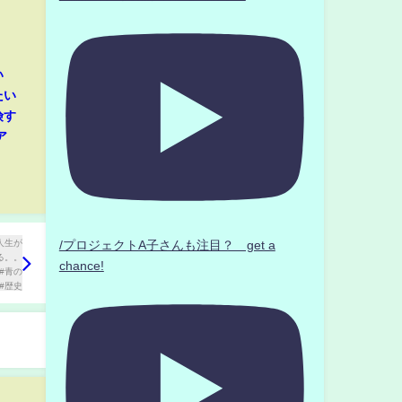
い
たい
険す
ア
/プロジェクトA子さんも注目？ get a
chance!