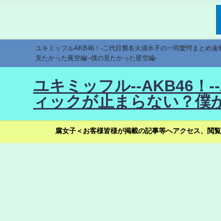
ユキミッフルAKB46！-二代目襲名火浦氷子の一同驚愕まとめ
見たかった夜空編--僕の見たかった星空編-
ユキミッフル--AKB46
ィックが止まらない？僕が
腐女子＜お客様皆様が掲載の記事等へアクセス、閲覧