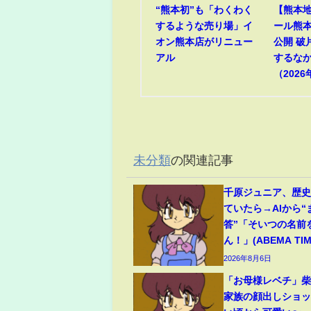
“熊本初”も「わくわく
【熊本
するような売り場」イ
ール熊
オン熊本店がリニュー
公開 破
アル
するな
（2026
未分類
の関連記事
千原ジュニア、歴
ていたら→AIから
答”「そいつの名前
ん！」(ABEMA TIM
2026年8月6日
「お母様レベチ」柴
家族の顔出しショ