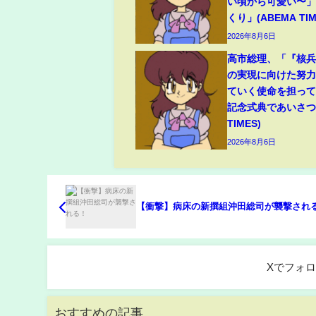
い頃から可愛い〜
くり」(ABEMA TIM
2026年8月6日
高市総理、「『核
の実現に向けた努
ていく使命を担っ
記念式典であいさつ(
TIMES)
2026年8月6日
【衝撃】病床の新撰組沖田総司が襲撃され
Xでフォ
おすすめの記事