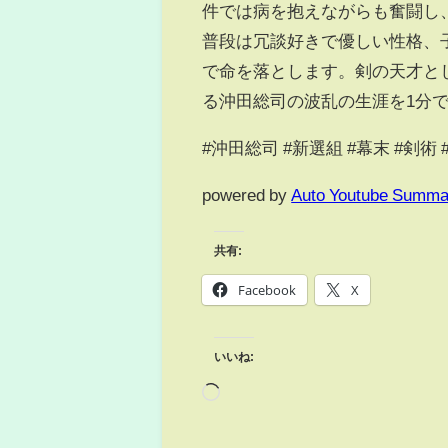
件では病を抱えながらも奮闘し
普段は冗談好きで優しい性格、
で命を落とします。剣の天才と
る沖田総司の波乱の生涯を1分
#沖田総司 #新選組 #幕末 #剣術
powered by
Auto Youtube Summa
共有:
Facebook
X
いいね: