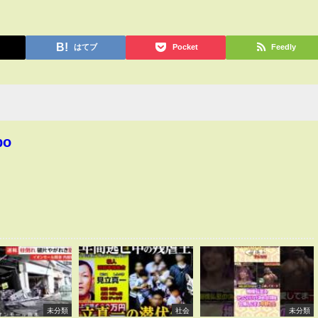
はてブ
Pocket
Feedly
bo
未分類
社会
未分類