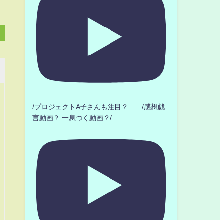
/プロジェクトA子さんも注目？ /感想戯
言動画？.一息つく動画？/