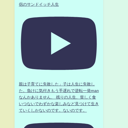
侶のサンドイッチ人生
親は子育てに失敗した」子は人生に失敗し
た。負けに気付きもう手遅れで逆転一発man
なんかありません、 残りの人生、貧しく食
いつないでわずかな楽しみなど見つけて生き
ていくしかないのです。ないのです。