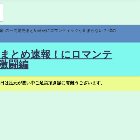
編--の一同驚愕まとめ速報にロマンティックが止まらない？-僕の
驚愕まとめ速報！にロマンテ
激闘編
日は足元が悪い中ご足労頂き誠に有難うございます。