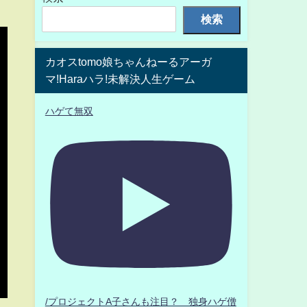
検索
カオスtomo娘ちゃんねーるアーガ
マ!Haraハラ!未解決人生ゲーム
ハゲて無双
/プロジェクトA子さんも注目？ 独身ハゲ僧