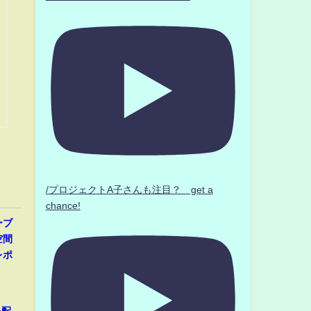
/プロジェクトA子さんも注目？ get a
chance!
ーブ
空間
レポ
心配