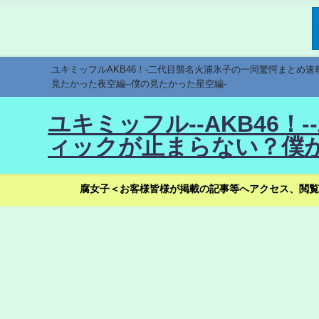
ユキミッフルAKB46！-二代目襲名火浦氷子の一同驚愕まとめ
見たかった夜空編--僕の見たかった星空編-
ユキミッフル--AKB46
ィックが止まらない？僕が
腐女子＜お客様皆様が掲載の記事等へアクセス、閲覧