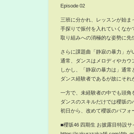
Episode 02
三班に分かれ、レッスンが始ま
手探りで振付を入れていくなか
取り組みへの消極的な姿勢に先
さらに課題曲「静寂の暴力」が
通常、ダンスはメロディやカウ
しかし、「静寂の暴力は」通常
ダンス経験者であるが故にそれ
一方で、未経験者の中でも頭角
ダンスのスキルだけでは櫻坂の
初日から、改めて櫻坂のパフォ
■櫻坂46 四期生 お披露目特設サ
https://sakurazaka46.com/4th_ge