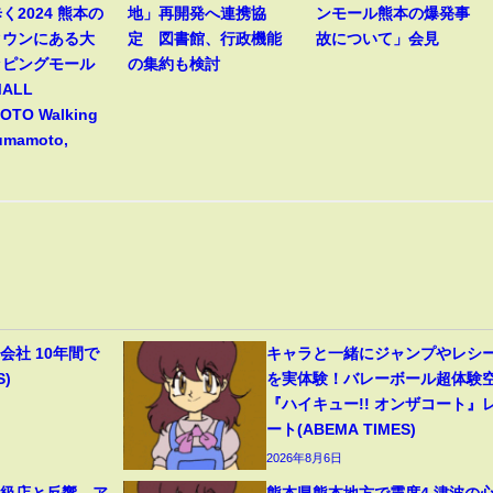
く2024 熊本の
地」再開発へ連携協
ンモール熊本の爆発事
タウンにある大
定 図書館、行政機能
故について」会見
ッピングモール
の集約も検討
MALL
TO Walking
Kumamoto,
会社 10年間で
キャラと一緒にジャンプやレシ
S)
を実体験！バレーボール超体験
『ハイキュー!! オンザコート』
ート(ABEMA TIMES)
2026年8月6日
高級店と反響、ア
熊本県熊本地方で震度4 津波の