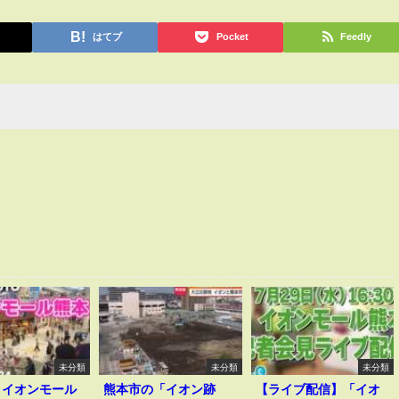
はてブ
Pocket
Feedly
未分類
未分類
未分類
】イオンモール
熊本市の「イオン跡
【ライブ配信】「イオ