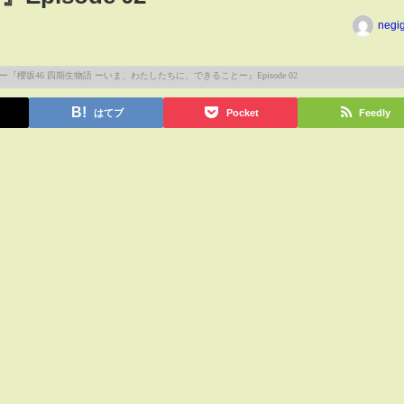
negi
はてブ
Pocket
Feedly