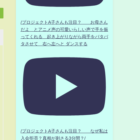
/プロジェクトA子さんも注目？ お母さん
だよ とアニメ声の可愛いらしい声で手を振
ってくれる 起き上がりながら両手をパタパ
タさせて 右へ左へと ダンスする
/プロジェクトA子さんも注目？ なぜ私は
入会拒否？真相が刺さる3分間？/