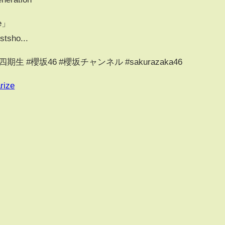
e」
stsho...
 #櫻坂46 #櫻坂チャンネル #sakurazaka46
rize