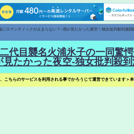
速報にロマンティックが止まらない？--僕が見たかった夜空！独女批判殺到激闘
！--二代目襲名火浦氷子の一同
見たかった夜空-独女批判殺到
、こちらのサービスを利用される事でかろうじて運営できています＞本