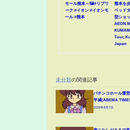
モール熊本～🖼️#リブワ
熊本を歩
ーク #イオン #イオンモ
ベッド
ール #熊本
型ショ
AEON 
KUMAMO
Tour, 
Japan
未分類
の関連記事
パチンコホール運営
半減(ABEMA TIME
2026年8月7日
着こなしがまるで