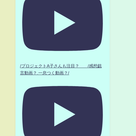
/プロジェクトA子さんも注目？ /感想戯
言動画？.一息つく動画？/