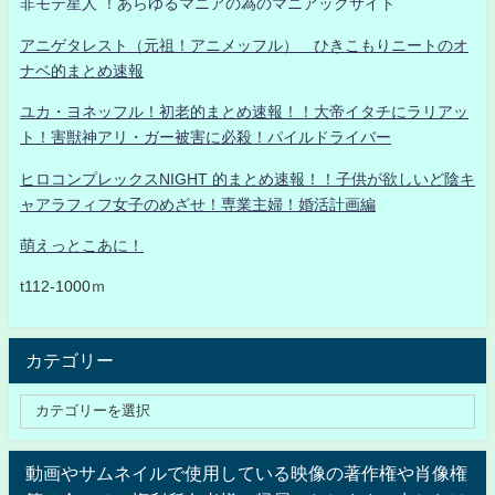
非モテ星人 ！あらゆるマニアの為のマニアックサイト
アニゲタレスト（元祖！アニメッフル） ひきこもりニートのオ
ナベ的まとめ速報
ユカ・ヨネッフル！初老的まとめ速報！！大帝イタチにラリアッ
ト！害獣神アリ・ガー被害に必殺！パイルドライバー
ヒロコンプレックスNIGHT 的まとめ速報！！子供が欲しいど陰キ
ャアラフィフ女子のめざせ！専業主婦！婚活計画編
萌えっとこあに！
t112-1000ｍ
カテゴリー
動画やサムネイルで使用している映像の著作権や肖像権