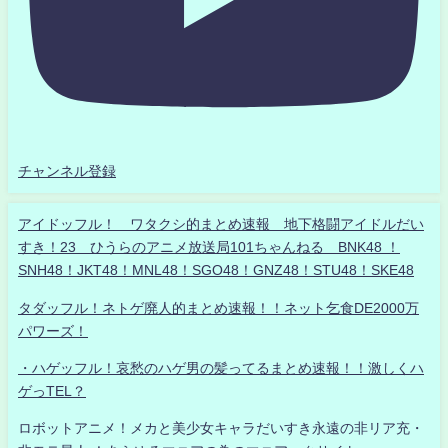
チャンネル登録
アイドッフル！ ワタクシ的まとめ速報 地下格闘アイドルだい
すき！23 ひうらのアニメ放送局101ちゃんねる BNK48 ！
SNH48！JKT48！MNL48！SGO48！GNZ48！STU48！SKE48
タダッフル！ネトゲ廃人的まとめ速報！！ネット乞食DE2000万
パワーズ！
・ハゲッフル！哀愁のハゲ男の髪ってるまとめ速報！！激しくハ
ゲっTEL？
ロボットアニメ！メカと美少女キャラだいすき永遠の非リア充・