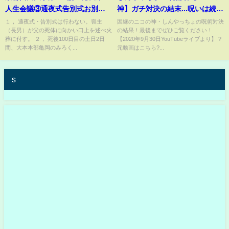
人生会議③通夜式告別式お別れ
神】ガチ対決の結末...呪いは続
会に代わる「死後100日祭 かま
く？！ #コレコレ切り抜き
１， 通夜式・告別式は行わない。喪主
因縁のニコの神・しんやっちょの呪術対決
（長男）が父の死体に向かい口上を述べ火
の結果！最後までぜひご覧ください！
たまつり・Tony歌祭り」プログ
葬に付す。 ２， 死後100日目の土日2日
【2020年9月30日YouTubeライブより】 ?
ラムの提示と検討」サンレー北
間、大本本部亀岡のみろく...
元動画はこちら?...
陸大谷賢博部長×同北九州市原泰
人部長×鎌田東二
s