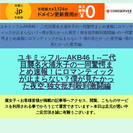
ユキミッフルAKB46！-二代目襲名火浦氷子の一同驚愕まとめ速報にロマンテ
ィックが止まらない？--僕が見たかった夜空！独女批判殺到激闘編--の一同驚
愕まとめ速報にロマンティックが止まらない？-僕の見たかった夜空編--僕の
見たかった星空編-
ユキミッフル--AKB46！--二代
目襲名火浦氷子の一同驚愕ま
とめ速報！にロマンティック
が止まらない？僕が見たかっ
た夜空-独女批判殺到激闘編
腐女子＜お客様皆様が掲載の記事等へアクセス、閲覧、こちらのサービ
スを利用される事でかろうじて運営できています＞本日は足元が悪い中
ご足労頂き誠に有難うございます。