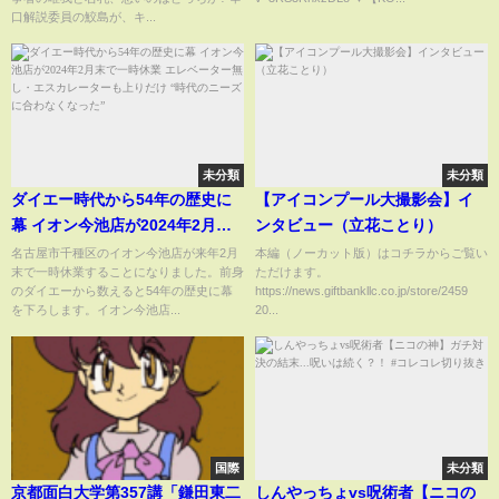
口解説委員の鮫島が、キ...
未分類
未分類
ダイエー時代から54年の歴史に
【アイコンプール大撮影会】イ
幕 イオン今池店が2024年2月末
ンタビュー（立花ことり）
で一時休業 エレベーター無し・
名古屋市千種区のイオン今池店が来年2月
本編（ノーカット版）はコチラからご覧い
末で一時休業することになりました。前身
ただけます。
エスカレーターも上りだけ “時代
のダイエーから数えると54年の歴史に幕
https://news.giftbankllc.co.jp/store/2459
のニーズに合わなくなった”
を下ろします。イオン今池店...
20...
国際
未分類
京都面白大学第357講「鎌田東二
しんやっちょvs呪術者【ニコの