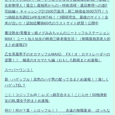
生前整理人！孤立し孤独死からの～特殊清掃・遺品整理への道F
完結編＞ キャッシング計1500万返済：厨二病借金3500万円！う
つ病統合失調症14年生HKT46！！9期研究生、最後のサイト！全
米が泣いた！認知症鬱病60代のラストサイト絶賛！公開中
魔法熟女/美魔女ッ娘メグみみちゃんのニートッフルステーション
MAX！ ニート仙人仙女の映画三昧老後生活！（無職孤独居老人的
まとめ速報Z)]
乙女系腐男子のオカマッフルMAX2- FX！オ・カマトレーダーの
逆襲！！ 極道のオカマたち編（おもしろ動画まとめ速報）
スーパーウンコ！
新・ハゲッフル！哀愁のハゲ男の髪ってるまとめ速報！！激しく
ハゲっTEL？
こじ！コジッフル@！-レズっ娘百合ネエ！こじらせ！50独身処
女のBL腐女子的まとめ速報-
何だ！何が？真・シロッフル！！ 永遠の無職童貞- ぼっちな