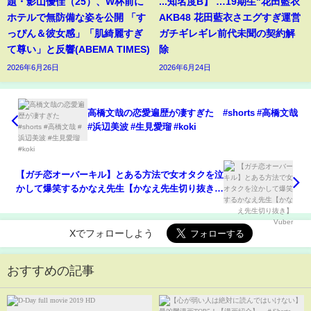
題・影山優佳（25）、W杯前に
...知名度B】 …19期生"花田藍衣
ホテルで無防備な姿を公開 「す
AKB48 花田藍衣さエグすぎ運営
っぴん＆彼女感」「肌綺麗すぎ
ガチギレギレ前代未聞の契約解
て尊い」と反響(ABEMA TIMES)
除
2026年6月26日
2026年6月24日
高橋文哉の恋愛遍歴が凄すぎた #shorts #高橋文哉
#浜辺美波 #生見愛瑠 #koki
【ガチ恋オーバーキル】とある方法で女オタクを泣
かして爆笑するかなえ先生【かなえ先生切り抜き】
Vuber
Xでフォローしよう
おすすめの記事