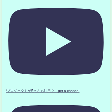
/プロジェクトA子さんも注目？ get a chance!