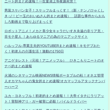
ニート的まとめ速報！一生童貞上等夜露死苦！
男装スケバン女子！スケッフルまっくす！（新・ナンノひゃくし
きっ!！ビー玉のおいぬさん的まとめ速報） 話題な事件からおも
しろ動画まで取り上げまっくす
ロボットアニメ！メカと美少女キャラだいすき永遠の非リア充・
非モテ星人 ！あらゆるマニアの為のマニアックサイト
ハルッフル-専業主夫的YOUTUBERまとめ速報！キモデブおた
く！初老人の介護生活！激動の1750日
アニゲタレスト（元祖！アニメッフル） ひきこもりニートのオ
ナベ的まとめ速報
火浦のシネマッフル映画NEWS情報ポータブルの杜！オネエ管理
人オカマちゃんの鬼女的まとめ速報!オカマッフルアタックナンバ
ーハーフ
ユカ・ヨネッフル！初老的まとめ速報！！大帝イタチにラリアッ
ト！害獣神アリ・ガー被害に必殺！パイルドライバー