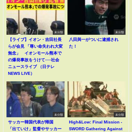
未分類
未分類
【ライブ】イオン・吉田社長
八田與一がついに逮捕され
らが会見 「尊い命失われ大変
た！
無念」 イオンモール熊本で
の爆発事故をうけて──社会
ニュースライブ （日テレ
NEWS LIVE）
未分類
未分類
サッカー韓国代表が帰国
High&Low: Final Mission -
「出ていけ」監督やサッカー
SWORD Gathering Against