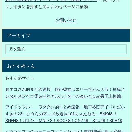
ク、ボタンを押すと問い合わせページに移動
お問い合せ
アーカイブ
おすすめ～ん
おすすめサイト
おネコさん的まとめ速報 僕の彼女はエリーちゃん人形！豆腐メ
ンタルメンヘラ電波中年アルバイターのぬいぐるみ男子末路編
アイドッフル！ ワタクシ的まとめ速報 地下格闘アイドルだい
すき！23 ひうらのアニメ放送局101ちゃんねる BNK48 ！
SNH48！JKT48！MNL48！SGO48！GNZ48！STU48！SKE48
ヒウラッフルのハーニーフィニッシュゴミ屋敷補完計画 ＜必殺！