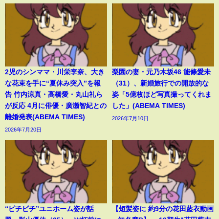
2児のシンママ・川栄李奈、大き
梨園の妻・元乃木坂46 能條愛未
な花束を手に“夏休み突入”を報
（31）、新婚旅行での開放的な
告 竹内涼真・高橋愛・丸山礼ら
姿「5億枚ほど写真撮ってくれま
が反応 4月に俳優・廣瀬智紀との
した」(ABEMA TIMES)
離婚発表(ABEMA TIMES)
2026年7月10日
2026年7月20日
“ピチピチ”ユニホーム姿が話
【短髪姿に 約9分の花田藍衣動画