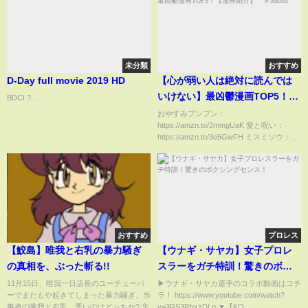
未分類
おすすめ
D-Day full movie 2019 HD
【心が弱い人は絶対に読んでは
いけない】最凶鬱漫画TOP5！
BDCI ?...
【漫画紹介】 ＃Shorts
おやすみプンプン：
https://amzn.to/3mmgUaK 愛と呪い：
https://amzn.to/3e5GwFH ミスミソウ：...
おすすめ
プロレス
【鮫島】唯我と右乳の暴力騒ぎ
【ウナギ・サヤカ】女子プロレ
の真相を、ぶった斬る!!
スラーをガチ特訓！驚きのボク
シングセンス！
11月15日、唯我一日店長のユーチューバ
▶ウナギ・サヤカ選手のコラボ動画はコチ
ーでまたもや起きてしまった暴力騒ぎ。当
ラ！ https://www.youtube.com/watch?
事者の唯我と右乳、悪いのはどっちか? 辛
v=3RS3RhxzDLo ▼【KO...