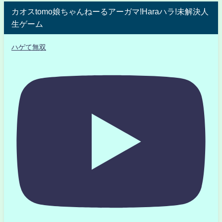
カオスtomo娘ちゃんねーるアーガマ!Haraハラ!未解決人
生ゲーム
ハゲて無双