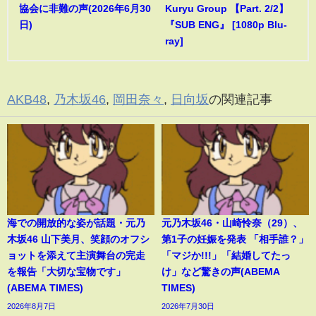
協会に非難の声(2026年6月30
Kuryu Group 【Part. 2/2】
日)
『SUB ENG』 [1080p Blu-
ray]
AKB48
,
乃木坂46
,
岡田奈々
,
日向坂
の関連記事
海での開放的な姿が話題・元乃
元乃木坂46・山崎怜奈（29）、
木坂46 山下美月、笑顔のオフシ
第1子の妊娠を発表 「相手誰？」
ョットを添えて主演舞台の完走
「マジか!!!」「結婚してたっ
を報告「大切な宝物です」
け」など驚きの声(ABEMA
(ABEMA TIMES)
TIMES)
2026年8月7日
2026年7月30日