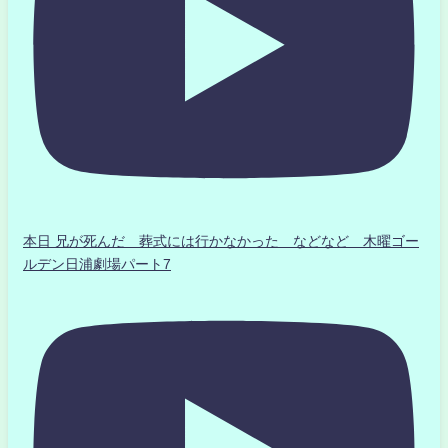
本日 兄が死んだ 葬式には行かなかった などなど 木曜ゴー
ルデン日浦劇場パート7