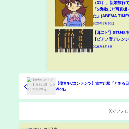
（31）、新婚旅行
「5億枚ほど写真撮
た」(ABEMA TIME
2026年7月10日
【耳コピ】STU48
【ピアノ音アレン
2026年6月3日
【僕青/FCコンテンツ】吉本此那『とある日
Vlog』
Xでフォ