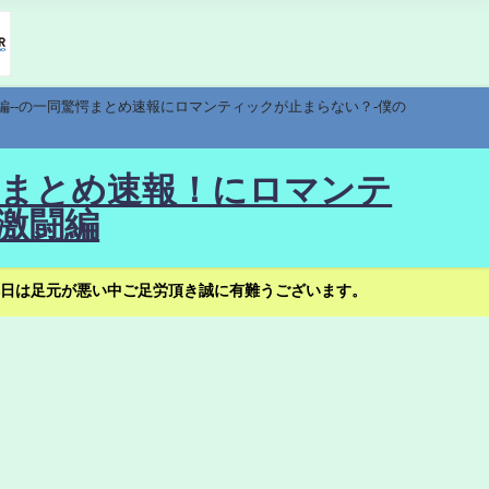
編--の一同驚愕まとめ速報にロマンティックが止まらない？-僕の
驚愕まとめ速報！にロマンテ
激闘編
日は足元が悪い中ご足労頂き誠に有難うございます。