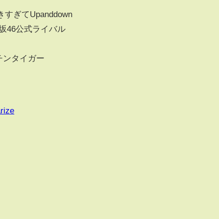
すぎてUpanddown
坂46公式ライバル
 #チンタイガー
rize