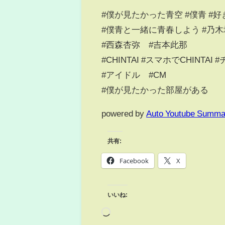
#僕が見たかった青空 #僕青 #好き
#僕青と一緒に青春しよう #乃木
#西森杏弥 #吉本此那
#CHINTAI #スマホでCHINTAI
#アイドル #CM
#僕が見たかった部屋がある
powered by
Auto Youtube Summa
共有:
Facebook
X
いいね: