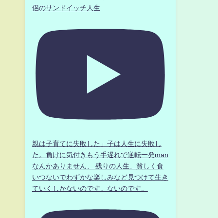
侶のサンドイッチ人生
親は子育てに失敗した」子は人生に失敗し
た。負けに気付きもう手遅れで逆転一発man
なんかありません、 残りの人生、貧しく食
いつないでわずかな楽しみなど見つけて生き
ていくしかないのです。ないのです。