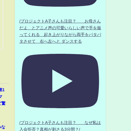
/プロジェクトA子さんも注目？ お母さん
だよ とアニメ声の可愛いらしい声で手を振
ってくれる 起き上がりながら両手をパタパ
タさせて 右へ左へと ダンスする
第1
マ
ど驚
/プロジェクトA子さんも注目？ なぜ私は
みな
入会拒否？真相が刺さる3分間？/