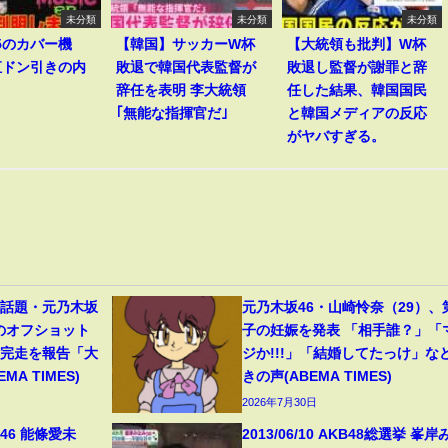
未分類
未分類
未分類
v5のカバー機
【韓国】サッカーW杯
【大統領も批判】W杯
直ドン引きの内
敗退で韓国代表監督が
敗退し監督が謝罪と辞
辞任を表明 李大統領
任した結果、韓国国民
｢無能な指揮官だ｣
と韓国メディアの反応
がヤバすぎる。
が話題・元乃木坂
元乃木坂46・山崎怜奈（29）、
顔のオフショット
子の妊娠を発表 「相手誰？」「
の完走を報告「大
ジか!!!」「結婚してたっけ」な
A TIMES)
きの声(ABEMA TIMES)
2026年7月30日
46 能條愛未
2013/06/10 AKB48総選挙 峯岸