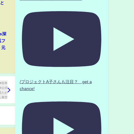
音と
s深
嵐フ
・元
/プロジェクトA子さんも注目？ get a
chance!