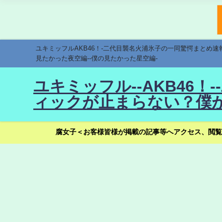
ユキミッフルAKB46！-二代目襲名火浦氷子の一同驚愕まとめ
見たかった夜空編--僕の見たかった星空編-
ユキミッフル--AKB46
ィックが止まらない？僕が
腐女子＜お客様皆様が掲載の記事等へアクセス、閲覧