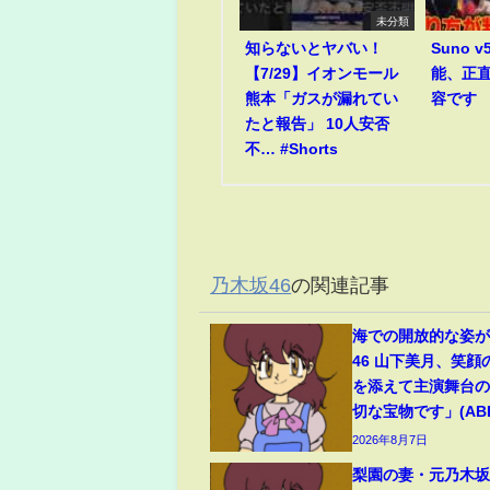
未分類
知らないとヤバい！
Suno 
【7/29】イオンモール
能、正
熊本「ガスが漏れてい
容です
たと報告」 10人安否
不… #Shorts
乃木坂46
の関連記事
海での開放的な姿
46 山下美月、笑
を添えて主演舞台
切な宝物です」(ABEM
2026年8月7日
梨園の妻・元乃木坂