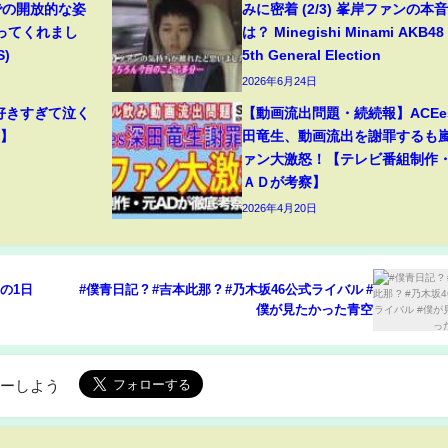
での開放的な姿
みに密着 (2/3) 峯岸ファンの本
ってくれまし
は？ Minegishi Minami AKB48
S)
5th General Election
2026年6月24日
/好きすぎて泣く
【動画流出問題・続続報】ACEe
ジ】
田竜生、動画流出を謝罪するも
ァン大激怒！【テレビ番組制作
ＡＤが考察】
2026年4月20日
の1日
#僕青日記 ? #吉本此那 ? #乃木坂46公式ライバル #
僕が見たかった青空
ローしよう