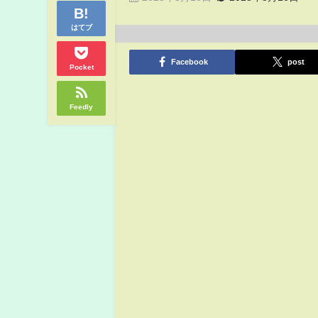
はてブ
Facebook
post
Pocket
Feedly