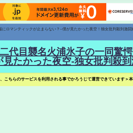
速報にロマンティックが止まらない？--僕が見たかった夜空！独女批判殺到激闘
！--二代目襲名火浦氷子の一同
見たかった夜空-独女批判殺到
、こちらのサービスを利用される事でかろうじて運営できています＞本