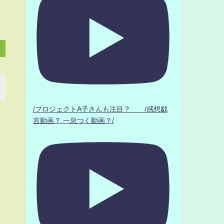
/プロジェクトA子さんも注目？ /感想戯
言動画？.一息つく動画？/