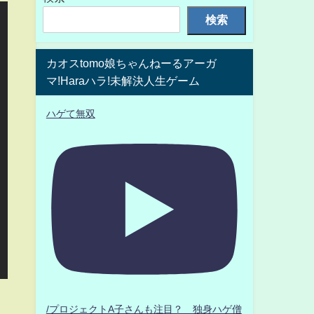
検索
カオスtomo娘ちゃんねーるアーガ
マ!Haraハラ!未解決人生ゲーム
ハゲて無双
/プロジェクトA子さんも注目？ 独身ハゲ僧