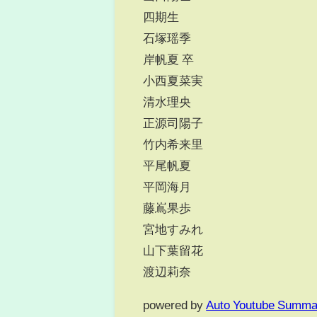
四期生
石塚瑶季
岸帆夏 卒
小西夏菜実
清水理央
正源司陽子
竹内希来里
平尾帆夏
平岡海月
藤嶌果歩
宮地すみれ
山下葉留花
渡辺莉奈
powered by
Auto Youtube Summa