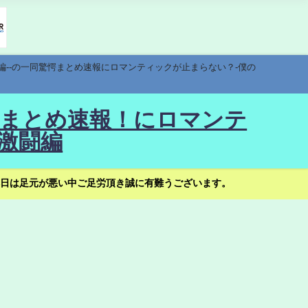
編--の一同驚愕まとめ速報にロマンティックが止まらない？-僕の
驚愕まとめ速報！にロマンテ
激闘編
日は足元が悪い中ご足労頂き誠に有難うございます。