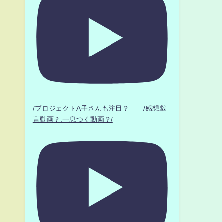
/プロジェクトA子さんも注目？ /感想戯
言動画？.一息つく動画？/