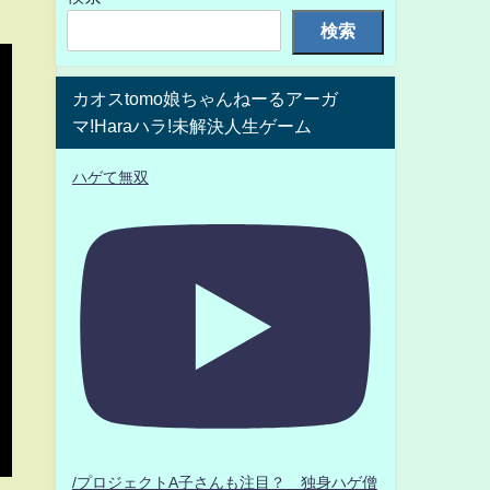
検索
カオスtomo娘ちゃんねーるアーガ
マ!Haraハラ!未解決人生ゲーム
ハゲて無双
/プロジェクトA子さんも注目？ 独身ハゲ僧