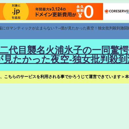
速報にロマンティックが止まらない？--僕が見たかった夜空！独女批判殺到激闘
！--二代目襲名火浦氷子の一同
見たかった夜空-独女批判殺到
、こちらのサービスを利用される事でかろうじて運営できています＞本