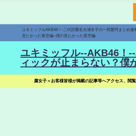
ユキミッフルAKB46！-二代目襲名火浦氷子の一同驚愕まとめ
見たかった夜空編--僕の見たかった星空編-
ユキミッフル--AKB46
ィックが止まらない？僕が
腐女子＜お客様皆様が掲載の記事等へアクセス、閲覧