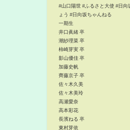
#山口陽世 #ふるさと大使 #日向
ょう #日向坂ちゃんねる
一期生
井口眞緒 卒
潮紗理菜 卒
柿崎芽実 卒
影山優佳 卒
加藤史帆
齊藤京子 卒
佐々木久美
佐々木美玲
高瀬愛奈
高本彩花
長濱ねる 卒
東村芽依