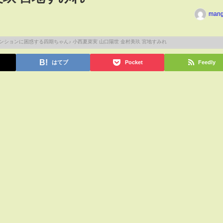
man
はてブ
Pocket
Feedly