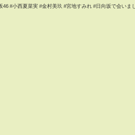
坂46 #小西夏菜実 #金村美玖 #宮地すみれ #日向坂で会いま