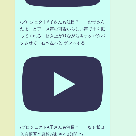
/プロジェクトA子さんも注目？ お母さん
だよ とアニメ声の可愛いらしい声で手を振
ってくれる 起き上がりながら両手をパタパ
タさせて 右へ左へと ダンスする
/プロジェクトA子さんも注目？ なぜ私は
入会拒否？真相が刺さる3分間？/