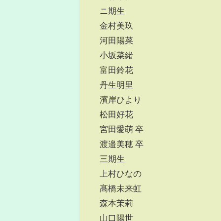
ニ期生
金村美玖
河田陽菜
小坂菜緒
富田鈴花
丹生明里
濱岸ひより
松田好花
宮田愛萌 卒
渡邉美穂 卒
三期生
上村ひなの
髙橋未来虹
森本茉莉
山口陽世