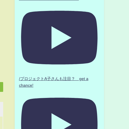
/プロジェクトA子さんも注目？ get a
chance!