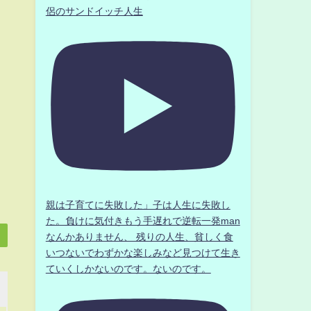
侶のサンドイッチ人生
親は子育てに失敗した」子は人生に失敗し
た。負けに気付きもう手遅れで逆転一発man
なんかありません、 残りの人生、貧しく食
いつないでわずかな楽しみなど見つけて生き
ていくしかないのです。ないのです。