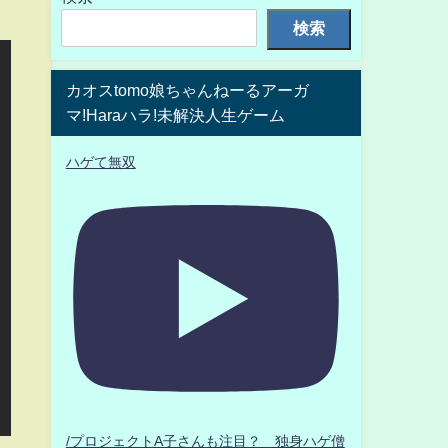
検索
カオスtomo娘ちゃんねーるアーガ
マ!Haraハラ!未解決人生ゲーム
ハゲて無双
/プロジェクトA子さんも注目？ 独身ハゲ僧