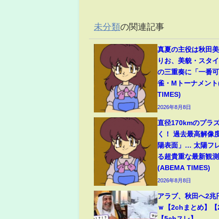
未分類
の関連記事
真夏の主役は秋田
りお、美貌・スタ
の三重奏に「一番可
雀・Mトーナメント(
TIMES)
2026年8月8日
直径170kmのプラ
く！ 過去最高解像
陽表面」… 太陽フ
る超貴重な最新観測
(ABEMA TIMES)
2026年8月8日
アラブ、秋田へ2兆
ｗ【2chまとめ】【
【5chスレ】