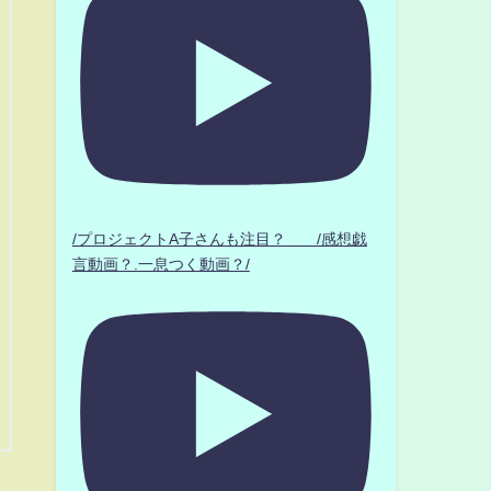
/プロジェクトA子さんも注目？ /感想戯
言動画？.一息つく動画？/