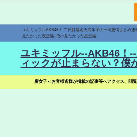
ユキミッフルAKB46！-二代目襲名火浦氷子の一同驚愕まとめ
見たかった夜空編--僕の見たかった星空編-
ユキミッフル--AKB46
ィックが止まらない？僕が
腐女子＜お客様皆様が掲載の記事等へアクセス、閲覧