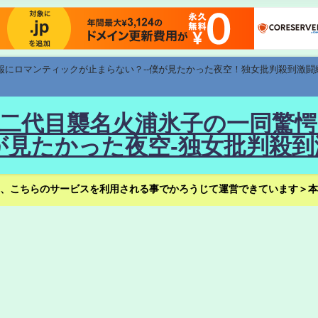
速報にロマンティックが止まらない？--僕が見たかった夜空！独女批判殺到激闘
！--二代目襲名火浦氷子の一同
見たかった夜空-独女批判殺到
、こちらのサービスを利用される事でかろうじて運営できています＞本