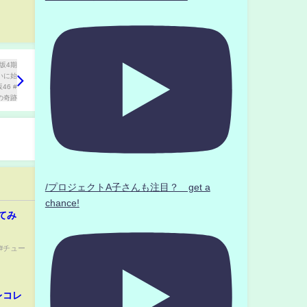
/プロジェクトA子さんも注目？ get a
chance!
てみ
 #チュー
レコレ