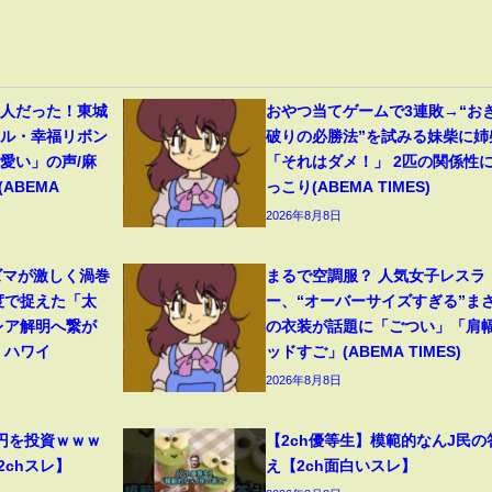
美人だった！東城
おやつ当てゲームで3連敗→“お
イル・幸福リボン
破りの必勝法”を試みる妹柴に姉
愛い」の声/麻
「それはダメ！」 2匹の関係性
ABEMA
っこり(ABEMA TIMES)
2026年8月8日
ズマが激しく渦巻
まるで空調服？ 人気女子レスラ
度で捉えた「太
ー、“オーバーサイズすぎる”ま
レア解明へ繋が
の衣装が話題に「ごつい」「肩
 ハワイ
ッドすご」(ABEMA TIMES)
2026年8月8日
円を投資ｗｗｗ
【2ch優等生】模範的なんJ民の
2chスレ】
え【2ch面白いスレ】