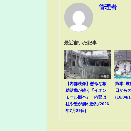
管理者
最近書いた記事
未分類
【内部映像】懸命な救
熊本“震
助活動が続く「イオン
日からの
モール熊本」 内部は
(16/04/1
柱や壁が崩れ散乱(2026
年7月29日)