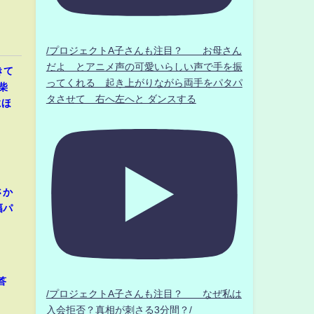
/プロジェクトA子さんも注目？ お母さん
だよ とアニメ声の可愛いらしい声で手を振
きて
ってくれる 起き上がりながら両手をパタパ
柴
タさせて 右へ左へと ダンスする
にほ
さか
幅パ
答
/プロジェクトA子さんも注目？ なぜ私は
入会拒否？真相が刺さる3分間？/