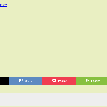
rize
はてブ
Pocket
Feedly