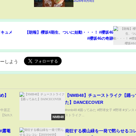
2026年8月8日
ドキュメ
【朗報】櫻坂4期生、ついに始動・・・！ #櫻坂46
#櫻坂46の奇跡
ローしよう
とめ】
【NMB48】チューストライク【踊っ
た】DANCECOVER
) 中居正
#nmb48 #踊ってみた #野球女子 #野球 #ダンス
【5chス
ストライク...
NMB48
 #露菴
発狂する横山緑を一発で黙らせるコ