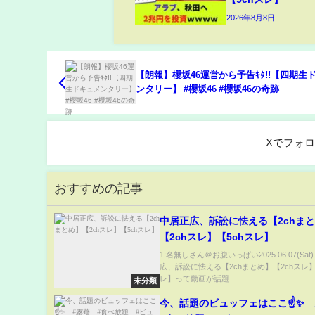
2026年8月8日
【朗報】櫻坂46運営から予告ｷﾀ!!【四期生
ンタリー】 #櫻坂46 #櫻坂46の奇跡
Xでフォ
おすすめの記事
中居正広、訴訟に怯える【2chま
【2chスレ】【5chスレ】
1:名無しさん＠お腹いっぱい2025.06.07(Sat
広、訴訟に怯える【2chまとめ】【2chスレ】
レ】って動画が話題...
未分類
今、話題のビュッフェはここ☝️✨