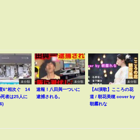
未分類
未分類
未分類
度6”相次ぐ 14
速報！八田與一ついに
【AI演歌】こころの花
死者は25人に
逮捕される。
道 / 朝花美穂 cover by
6)
朝霧れな