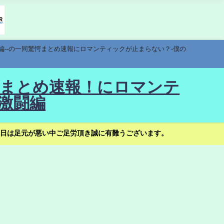
編--の一同驚愕まとめ速報にロマンティックが止まらない？-僕の
驚愕まとめ速報！にロマンテ
激闘編
日は足元が悪い中ご足労頂き誠に有難うございます。