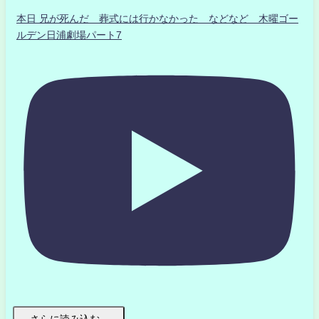
本日 兄が死んだ 葬式には行かなかった などなど 木曜ゴー
ルデン日浦劇場パート7