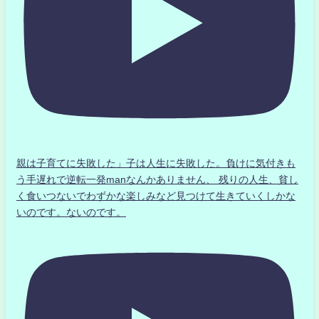
親は子育てに失敗した」子は人生に失敗した。負けに気付きも
う手遅れで逆転一発manなんかありません、 残りの人生、貧し
く食いつないでわずかな楽しみなど見つけて生きていくしかな
いのです。ないのです。