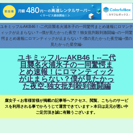
ユキミッフルAKB46！-二代目襲名火浦氷子の一同驚愕まとめ速報にロマンテ
ィックが止まらない？--僕が見たかった夜空！独女批判殺到激闘編--の一同驚
愕まとめ速報にロマンティックが止まらない？-僕の見たかった夜空編--僕の
見たかった星空編-
ユキミッフル--AKB46！--二代
目襲名火浦氷子の一同驚愕ま
とめ速報！にロマンティック
が止まらない？僕が見たかっ
た夜空-独女批判殺到激闘編
腐女子＜お客様皆様が掲載の記事等へアクセス、閲覧、こちらのサービ
スを利用される事でかろうじて運営できています＞本日は足元が悪い中
ご足労頂き誠に有難うございます。