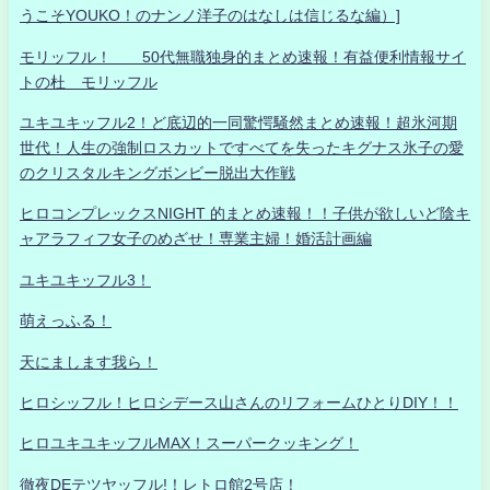
うこそYOUKO！のナンノ洋子のはなしは信じるな編）]
モリッフル！ 50代無職独身的まとめ速報！有益便利情報サイ
トの杜 モリッフル
ユキユキッフル2！ど底辺的一同驚愕騒然まとめ速報！超氷河期
世代！人生の強制ロスカットですべてを失ったキグナス氷子の愛
のクリスタルキングボンビー脱出大作戦
ヒロコンプレックスNIGHT 的まとめ速報！！子供が欲しいど陰キ
ャアラフィフ女子のめざせ！専業主婦！婚活計画編
ユキユキッフル3！
萌えっふる！
天にまします我ら！
ヒロシッフル！ヒロシデース山さんのリフォームひとりDIY！！
ヒロユキユキッフルMAX！スーパークッキング！
徹夜DEテツヤッフル!！レトロ館2号店！