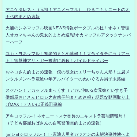
アニゲタレスト（元祖！アニメッフル） ひきこもりニートのオ
ナベ的まとめ速報
火浦のシネマッフル映画NEWS情報ポータブルの杜！オネエ管理
人オカマちゃんの鬼女的まとめ速報!オカマッフルアタックナンバ
ーハーフ
ユカ・ヨネッフル！初老的まとめ速報！！大帝イタチにラリアッ
ト！害獣神アリ・ガー被害に必殺！パイルドライバー
おネコさん的まとめ速報 僕の彼女はエリーちゃん人形！豆腐メ
ンタルメンヘラ電波中年アルバイターのぬいぐるみ男子末路編
スケバン！デカッフルまっくす（デカい強い2次元嫁だいすき子
供部屋おじさんヒロシ之古惑仔的まとめ速報）話題な動画取り上
げMAX！デカいは正義刑事編
アキヨッフル-！ネオニートスケ番長のエキストラ芸能情報局！
（子ども部屋おばさんの自宅警備員的まとめ速報）
[ヨシヨシロッフル-！！-素浪人勇者カツオンの未解決事件簿へよ