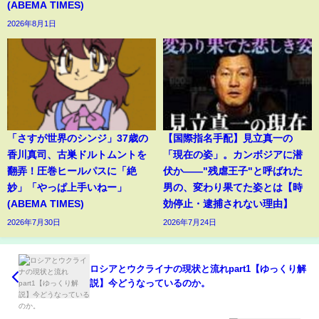
(ABEMA TIMES)
2026年8月1日
「さすが世界のシンジ」37歳の
【国際指名手配】見立真一の
香川真司、古巣ドルトムントを
「現在の姿」。カンボジアに潜
翻弄！圧巻ヒールパスに「絶
伏か――"残虐王子"と呼ばれた
妙」「やっぱ上手いねー」
男の、変わり果てた姿とは【時
(ABEMA TIMES)
効停止・逮捕されない理由】
2026年7月30日
2026年7月24日
ロシアとウクライナの現状と流れpart1【ゆっくり解
説】今どうなっているのか。