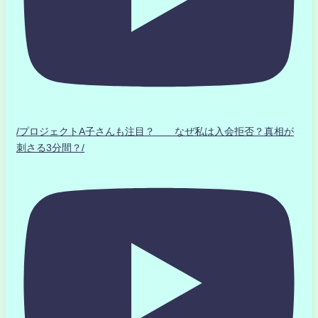
/プロジェクトA子さんも注目？ なぜ私は入会拒否？真相が
刺さる3分間？/