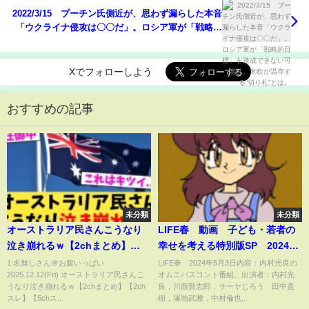
2022/3/15 プーチン氏側近が、思わず漏らした本音
「ウクライナ侵攻は〇〇だ」。ロシア軍が「戦略的
目標」を達成できない可能性。米欧が温存する“切り
札”とは。
Xでフォローしよう
おすすめの記事
未分類
未分類
オーストラリア民さんこうなり
LIFE春 動画 子ども・若者の
泣き崩れるｗ【2chまとめ】
幸せを考える特別版SP 2024年
【2chスレ】【5chスレ】
5月3日
1:名無しさん＠お腹いっぱい
LIFE春 2024年5月3日内容：内村光良の
2025.12.12(Fri) オーストラリア民さんこ
オムニバスコント番組。出演者：内村光
うなり泣き崩れるｗ【2chまとめ】【2ch
良，川西賢志郎，サーヤじろう 田中直
スレ】【5chス...
樹，塚地武雅，中村倫也...