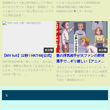
は誰だ？〜DVD&Blu-rayダイジ
ーフレンズ、ザイヤ・ブルック
AKB48グループ史上初!!SKEメンバー59人
☆スターダム公式サイト/STARDOM
のソロコンサート！歌あり、楽器あり、コ
Official Web Site☆ http://wwr-
ェスト公開!!
サイド、マライア・メイ！』タ
ントあり！メンバー自ら考えたセットリス
stardom.com/ ◆スターダム公...
ッグ解散のウナギ・サヤカ泣
トと演出は必見！...
く-12.29両国国技館大会-
【STARDOM】
未分類
未分類
【MV full】12秒 / HKT48[公式]
妻の浮気相手が大ファンの野球
選手で…ギリ嬉しい【アニメ】
HKT48 2015年第一弾シングル！ 走り出し
た恋の、身動きが取れなくなるほどのまぶ
【コント】
【マリマリマリーのコントライブ！】 ３
しさを、 アグレッシヴなギターサウンド
月２２日から一般発売です！ アニメ&実写
にのせて歌った、...
化コントライブ 「マリマリマリー 〜帰っ
てきた！第2回セカンド...
s