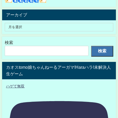
アーカイブ
検索
検索
カオスtomo娘ちゃんねーるアーガマ!Haraハラ!未解決人
生ゲーム
ハゲて無双