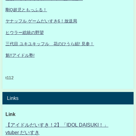
剛Q超児ともっふる！
ヤナッフル ゲームだいすき6！放送局
ヒウラー総統の野望
三代目 ユキユキッフル 花のひうら組! 見参！
魁!!アイドル塾!
t112
Links
Link
【アイドルだいすき！2】「IDOL DAISUKI！」
vtuber だいすき