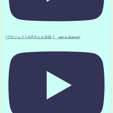
/プロジェクトA子さんも注目？ get a chance!