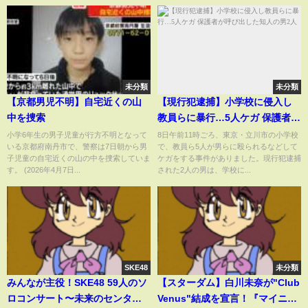
未分類
未分類
【京都男児不明】自宅近くの山
【現行犯逮捕】小学校に侵入し
中を捜索
教員らに暴行…5人ケガ 保護者が
呼び出した知人の男2人
小学6年生の男子児童が行方不明となって
8日午前11時ごろ、東京・立川市の小学校
いる京都府南丹市で、警察は7日朝から男
で、教員ら5人が男らに殴られるなどして
子児童の自宅近くの山の中を捜索していま
ケガをする事件がありました。現行犯逮捕
す。 (2026年4月7日...
された2人の男は、学校に...
SKE48
未分類
みんなが主役！SKE48 59人のソ
【スターダム】白川未奈が"Club
ロコンサート〜未来のセンター
Venus"結成を宣言！『マイニュ