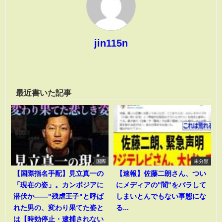
jin115n
最近書いた記事
国際
未分類
【国際指名手配】見立真一の
【速報】佐藤二朗さん、つい
「現在の姿」。カンボジアに
にメディアの"闇"をバラして
潜伏か――"残虐王子"と呼ば
しまいとんでもない事態にな
れた男の、変わり果てた姿と
る...
は【時効停止・逮捕されない