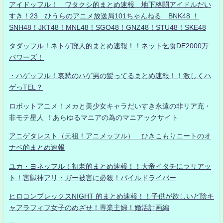
アイドッフル！ ワタクシ的まとめ速報 地下格闘アイドルだい
すき！23 ひうらのアニメ放送局101ちゃんねる BNK48 ！
SNH48！JKT48！MNL48！SGO48！GNZ48！STU48！SKE48
タダッフル！ネトゲ廃人的まとめ速報！！ネット乞食DE2000万
パワーズ！
・ハゲッフル！哀愁のハゲ男の髪ってるまとめ速報！！激しくハ
ゲっTEL？
ロボットアニメ！メカと美少女キャラだいすき永遠の非リア充・
非モテ星人 ！あらゆるマニアの為のマニアックサイト
アニゲタレスト（元祖！アニメッフル） ひきこもりニートのオ
ナベ的まとめ速報
ユカ・ヨネッフル！初老的まとめ速報！！大帝イタチにラリアッ
ト！害獣神アリ・ガー被害に必殺！パイルドライバー
ヒロコンプレックスNIGHT 的まとめ速報！！子供が欲しいど陰キ
ャアラフィフ女子のめざせ！専業主婦！婚活計画編