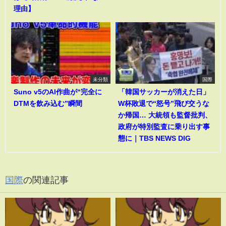
理由】
未分類
国際
Suno v5のAI作曲が“完全に
「韓国サッカーが消えた日」
DTMを飲み込む”瞬間
W杯敗退で“怒号”飛び交うな
か帰国… 大統領も監督批判、
政府が特別監査に乗り出す事
態に｜TBS NEWS DIG
国際
の関連記事