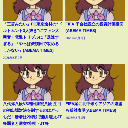
「三笘みたい」FC東京逸材の“ド
FIFA 子会社設立の投資計画撤回
ルトムント3人抜き”にファン大
(ABEMA TIMES)
興奮！電撃ドリブルに「足速す
2026年8月1日
ぎる」「やっぱ俵積田で攻める
しかない」(ABEMA TIMES)
2026年8月2日
八代弥八段VS増田康宏八段 注目
FIFA案に北中米やアジアの連盟
の初出場対決を制するのはどっ
も反対表明(ABEMA TIMES)
ちだ！勝者は2回戦で藤井聡太JT
2026年8月1日
杯覇者と激突/将棋・JT杯