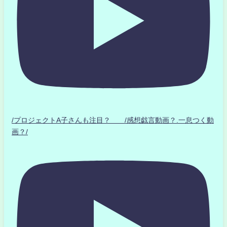
/プロジェクトA子さんも注目？ /感想戯言動画？.一息つく動
画？/