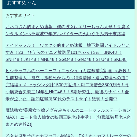
おすすめ～ん
おすすめサイト
おネコさん的まとめ速報 僕の彼女はエリーちゃん人形！豆腐メ
ンタルメンヘラ電波中年アルバイターのぬいぐるみ男子末路編
アイドッフル！ ワタクシ的まとめ速報 地下格闘アイドルだい
すき！23 ひうらのアニメ放送局101ちゃんねる BNK48 ！
SNH48！JKT48！MNL48！SGO48！GNZ48！STU48！SKE48
ヒウラッフルのハーニーフィニッシュゴミ屋敷補完計画 ＜必殺！
生前整理人！孤立し孤独死からの～特殊清掃・遺品整理への道F
完結編＞ キャッシング計1500万返済：厨二病借金3500万円！う
つ病統合失調症14年生HKT46！！9期研究生、最後のサイト！全
米が泣いた！認知症鬱病60代のラストサイト絶賛！公開中
魔法熟女/美魔女ッ娘メグみみちゃんのニートッフルステーション
MAX！ ニート仙人仙女の映画三昧老後生活！（無職孤独居老人的
まとめ速報Z)]
乙女系腐男子のオカマッフルMAX2- FX！オ・カマトレーダーの