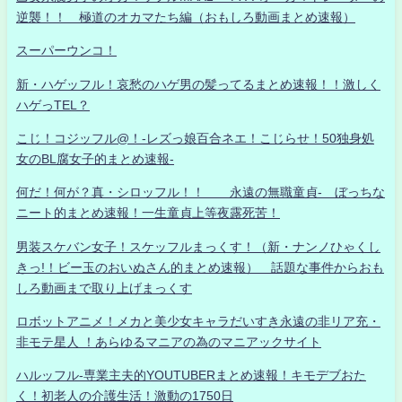
逆襲！！ 極道のオカマたち編（おもしろ動画まとめ速報）
スーパーウンコ！
新・ハゲッフル！哀愁のハゲ男の髪ってるまとめ速報！！激しく
ハゲっTEL？
こじ！コジッフル@！-レズっ娘百合ネエ！こじらせ！50独身処
女のBL腐女子的まとめ速報-
何だ！何が？真・シロッフル！！ 永遠の無職童貞- ぼっちな
ニート的まとめ速報！一生童貞上等夜露死苦！
男装スケバン女子！スケッフルまっくす！（新・ナンノひゃくし
きっ!！ビー玉のおいぬさん的まとめ速報） 話題な事件からおも
しろ動画まで取り上げまっくす
ロボットアニメ！メカと美少女キャラだいすき永遠の非リア充・
非モテ星人 ！あらゆるマニアの為のマニアックサイト
ハルッフル-専業主夫的YOUTUBERまとめ速報！キモデブおた
く！初老人の介護生活！激動の1750日