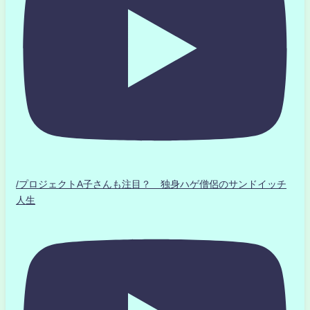
/プロジェクトA子さんも注目？ 独身ハゲ僧侶のサンドイッチ
人生