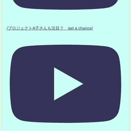
/プロジェクトA子さんも注目？ get a chance!