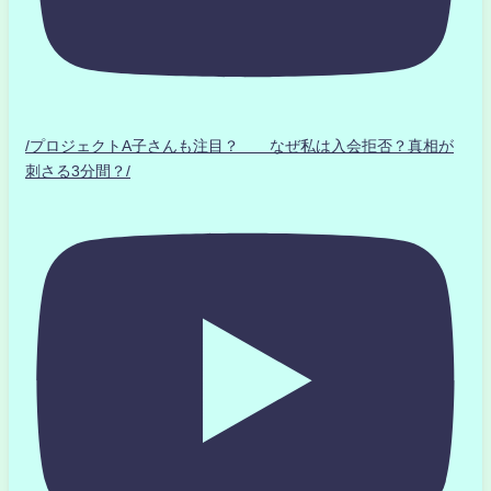
/プロジェクトA子さんも注目？ なぜ私は入会拒否？真相が
刺さる3分間？/