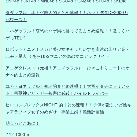
SNH48！JKT48！MNL48！SGO48！GNZ48！STU48！SKE48
タダッフル！ネトゲ廃人的まとめ速報！！ネット乞食DE2000万
パワーズ！
・ハゲッフル！哀愁のハゲ男の髪ってるまとめ速報！！激しくハ
ゲっTEL？
ロボットアニメ！メカと美少女キャラだいすき永遠の非リア充・
非モテ星人 ！あらゆるマニアの為のマニアックサイト
アニゲタレスト（元祖！アニメッフル） ひきこもりニートのオ
ナベ的まとめ速報
ユカ・ヨネッフル！初老的まとめ速報！！大帝イタチにラリアッ
ト！害獣神アリ・ガー被害に必殺！パイルドライバー
ヒロコンプレックスNIGHT 的まとめ速報！！子供が欲しいど陰キ
ャアラフィフ女子のめざせ！専業主婦！婚活計画編
萌えっとこあに！
t112-1000ｍ