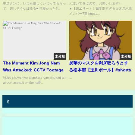
中居クンに、いつも優しくいじってもらっ
と泣いて喜ぶので、お願いします✨
栄李奈 #木崎ゆりあ
て、嬉しそうなぱるる♥️ 可愛かった?...
▼【超エリート】高学歴すぎる天才乃木坂
メンバー7選 https:/...
未分類
未分類
The Moment Kim Jong Nam
炎華のマスクを剥ぎ取ろうとす
Was Attacked: CCTV Footage
る松本都【玉川ボール】#shorts
Video shows two attackers carrying out an
...
airport assault on the half-...
s