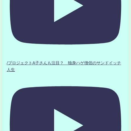
/プロジェクトA子さんも注目？ 独身ハゲ僧侶のサンドイッチ
人生