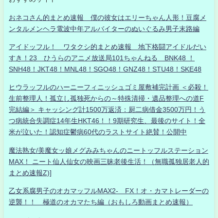
おネコさん的まとめ速報 僕の彼女はエリーちゃん人形！豆腐メ
ンタルメンヘラ電波中年アルバイターのぬいぐるみ男子末路編
アイドッフル！ ワタクシ的まとめ速報 地下格闘アイドルだい
すき！23 ひうらのアニメ放送局101ちゃんねる BNK48 ！
SNH48！JKT48！MNL48！SGO48！GNZ48！STU48！SKE48
ヒウラッフルのハーニーフィニッシュゴミ屋敷補完計画 ＜必殺！
生前整理人！孤立し孤独死からの～特殊清掃・遺品整理への道F
完結編＞ キャッシング計1500万返済：厨二病借金3500万円！う
つ病統合失調症14年生HKT46！！9期研究生、最後のサイト！全
米が泣いた！認知症鬱病60代のラストサイト絶賛！公開中
魔法熟女/美魔女ッ娘メグみみちゃんのニートッフルステーション
MAX！ ニート仙人仙女の映画三昧老後生活！（無職孤独居老人的
まとめ速報Z)]
乙女系腐男子のオカマッフルMAX2- FX！オ・カマトレーダーの
逆襲！！ 極道のオカマたち編（おもしろ動画まとめ速報）