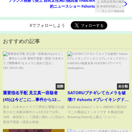
フランス視察で炎上 自民女性局の挽回策 #ABEMA
的ニュースショー #shorts
Xでフォローしよう
おすすめの記事
国際
未分類
重要指名手配 見立真一容疑者
SATORUブチギレてカメラを破
(45)は今どこに…事件から12
壊!? #shorts #ブレイキングドッ
年 警視庁捜査一課長“六本木クラ
キリ #ブレイキングダウン
東京・六本木のクラブで男性が襲撃され殺
Breaking Downドッキリ ABEMAで配信中
害された未解決事件から9月2日で12年。
※この番組はドッキリです ▼番組詳細
ブ襲撃事件”をカメラに初めて語
#ABEMA #朝倉未来 #SATORU #
当時、検視官として捜査に携わった現在の
Breaking Down史上最も "シャバい...
る｜TBS NEWS DIG
アベマでbreakingdown
警視庁捜査一課長が単独...