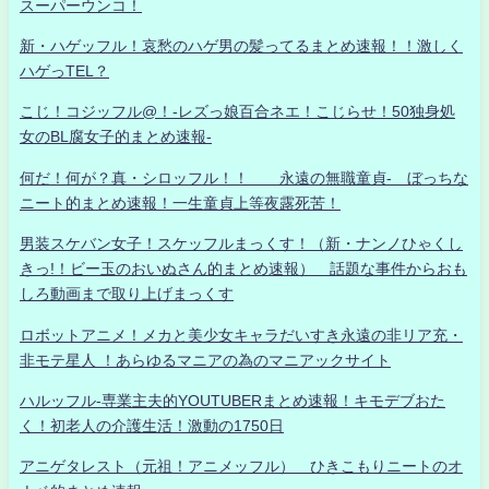
スーパーウンコ！
新・ハゲッフル！哀愁のハゲ男の髪ってるまとめ速報！！激しく
ハゲっTEL？
こじ！コジッフル@！-レズっ娘百合ネエ！こじらせ！50独身処
女のBL腐女子的まとめ速報-
何だ！何が？真・シロッフル！！ 永遠の無職童貞- ぼっちな
ニート的まとめ速報！一生童貞上等夜露死苦！
男装スケバン女子！スケッフルまっくす！（新・ナンノひゃくし
きっ!！ビー玉のおいぬさん的まとめ速報） 話題な事件からおも
しろ動画まで取り上げまっくす
ロボットアニメ！メカと美少女キャラだいすき永遠の非リア充・
非モテ星人 ！あらゆるマニアの為のマニアックサイト
ハルッフル-専業主夫的YOUTUBERまとめ速報！キモデブおた
く！初老人の介護生活！激動の1750日
アニゲタレスト（元祖！アニメッフル） ひきこもりニートのオ