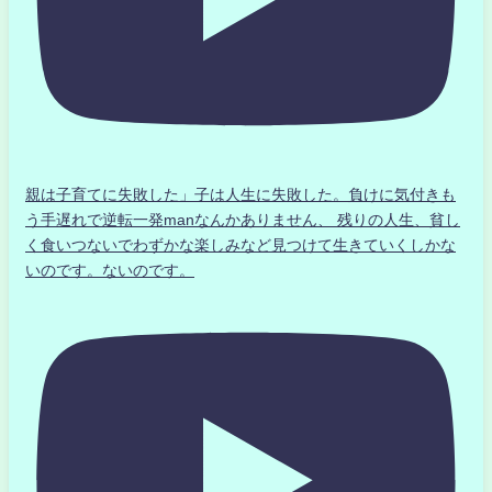
親は子育てに失敗した」子は人生に失敗した。負けに気付きも
う手遅れで逆転一発manなんかありません、 残りの人生、貧し
く食いつないでわずかな楽しみなど見つけて生きていくしかな
いのです。ないのです。