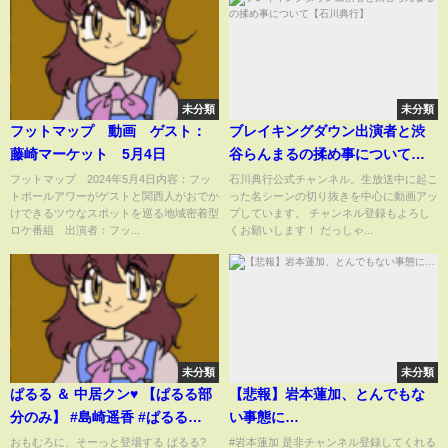
未分類
未分類
フットマップ 動画 ゲスト：
ブレイキングダウン出演者と渋
藤崎マーケット 5月4日
谷らんまるの揉め事について
【石川典行】
フットマップ 2024年5月4日内容：フッ
石川典行公式チャンネル。生放送中に起こ
トボールアワーがゲストと関西人がおでか
った名シーンの切り抜きを中心に動画アッ
けできるツウなスポットを巡る地域密着型
プしています。 チャンネル登録もよろし
ロケ番組 出演者：フッ...
くお願いします！ だっしゃ...
未分類
未分類
ぱるる ＆ 中居クン♥️ 【ぱるる部
【悲報】岩本蓮加、とんでもな
分のみ】 #島崎遥香 #ぱるる
い事態に…
#Shorts #AKB48 #中居正広 #川
おもむろに、そーっと登場する ぱるる?
#岩本蓮加 是非チャンネル登録してくれる