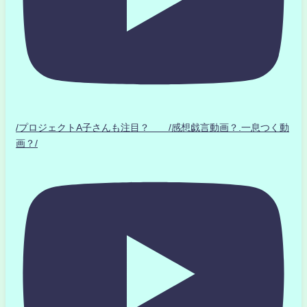
/プロジェクトA子さんも注目？ /感想戯言動画？.一息つく動
画？/