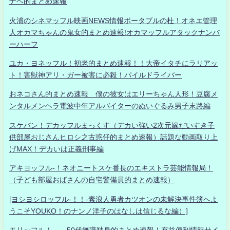
ナベ的まとめ速報
火浦のシネマッフル映画NEWS情報ポータブルの杜！オネエ管理
人オカマちゃんの鬼女的まとめ速報!オカマッフルアタックナンバ
ーハーフ
ユカ・ヨネッフル！初老的まとめ速報！！大帝イタチにラリアッ
ト！害獣神アリ・ガー被害に必殺！パイルドライバー
おネコさん的まとめ速報 僕の彼女はエリーちゃん人形！豆腐メ
ンタルメンヘラ電波中年アルバイターのぬいぐるみ男子末路編
スケバン！デカッフルまっくす（デカい強い2次元嫁だいすき子
供部屋おじさんヒロシ之古惑仔的まとめ速報）話題な動画取り上
げMAX！デカいは正義刑事編
アキヨッフル-！ネオニートスケ番長のエキストラ芸能情報局！
（子ども部屋おばさんの自宅警備員的まとめ速報）
[ヨシヨシロッフル-！！-素浪人勇者カツオンの未解決事件簿へよ
うこそYOUKO！のナンノ洋子のはなしは信じるな編）]