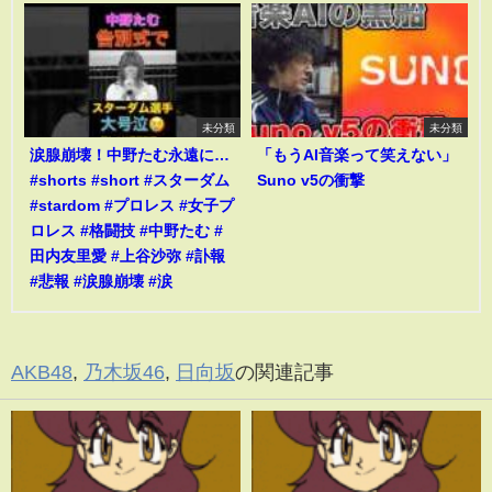
未分類
未分類
涙腺崩壊！中野たむ永遠に…
「もうAI音楽って笑えない」
#shorts #short #スターダム
Suno v5の衝撃
#stardom #プロレス #女子プ
ロレス #格闘技 #中野たむ #
田内友里愛 #上谷沙弥 #訃報
#悲報 #涙腺崩壊 #涙
AKB48
,
乃木坂46
,
日向坂
の関連記事