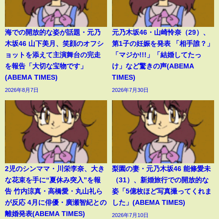
海での開放的な姿が話題・元乃
元乃木坂46・山崎怜奈（29）、
木坂46 山下美月、笑顔のオフシ
第1子の妊娠を発表 「相手誰？」
ョットを添えて主演舞台の完走
「マジか!!!」「結婚してたっ
を報告「大切な宝物です」
け」など驚きの声(ABEMA
(ABEMA TIMES)
TIMES)
2026年8月7日
2026年7月30日
2児のシンママ・川栄李奈、大き
梨園の妻・元乃木坂46 能條愛未
な花束を手に“夏休み突入”を報
（31）、新婚旅行での開放的な
告 竹内涼真・高橋愛・丸山礼ら
姿「5億枚ほど写真撮ってくれま
が反応 4月に俳優・廣瀬智紀との
した」(ABEMA TIMES)
離婚発表(ABEMA TIMES)
2026年7月10日