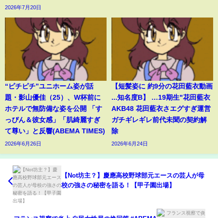
2026年7月20日
“ピチピチ”ユニホーム姿が話
【短髪姿に 約9分の花田藍衣動画
題・影山優佳（25）、W杯前に
...知名度B】 …19期生"花田藍衣
ホテルで無防備な姿を公開 「す
AKB48 花田藍衣さエグすぎ運営
っぴん＆彼女感」「肌綺麗すぎ
ガチギレギレ前代未聞の契約解
て尊い」と反響(ABEMA TIMES)
除
2026年6月26日
2026年6月24日
【Not坊主？】慶應高校野球部元エースの芸人が母
校の強さの秘密を語る！【甲子園出場】