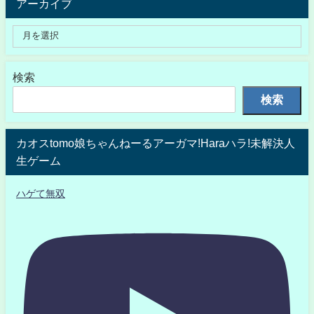
アーカイブ
検索
検索
カオスtomo娘ちゃんねーるアーガマ!Haraハラ!未解決人
生ゲーム
ハゲて無双