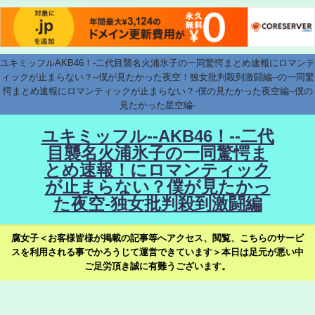
ユキミッフルAKB46！-二代目襲名火浦氷子の一同驚愕まとめ速報にロマンテ
ィックが止まらない？--僕が見たかった夜空！独女批判殺到激闘編--の一同驚
愕まとめ速報にロマンティックが止まらない？-僕の見たかった夜空編--僕の
見たかった星空編-
ユキミッフル--AKB46！--二代
目襲名火浦氷子の一同驚愕ま
とめ速報！にロマンティック
が止まらない？僕が見たかっ
た夜空-独女批判殺到激闘編
腐女子＜お客様皆様が掲載の記事等へアクセス、閲覧、こちらのサービ
スを利用される事でかろうじて運営できています＞本日は足元が悪い中
ご足労頂き誠に有難うございます。