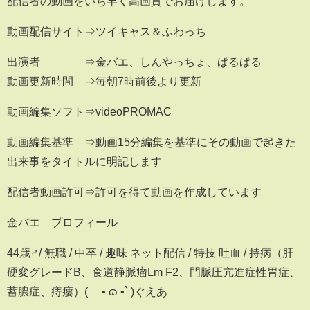
配信者の動画をいち早く高画質でお届けします。
動画配信サイト⇒ツイキャス＆ふわっち
出演者 ⇒金バエ、しんやっちょ、ぱるぱる
動画更新時間 ⇒毎朝7時前後より更新
動画編集ソフト⇒videoPROMAC
動画編集基準 ⇒動画15分編集を基準にその動画で起きた
出来事をタイトルに明記します
配信者動画許可⇒許可を得て動画を作成しています
金バエ プロフィール
44歳♂/ 無職 / 中卒 / 趣味 ネット配信 / 特技 吐血 / 持病（肝
硬変グレードB、食道静脈瘤Lm F2、門脈圧亢進症性胃症、
蓄膿症、痔瘻）( ´• ɷ •` )ぐえあ