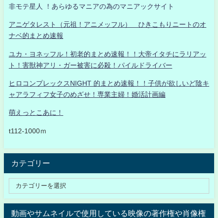
非モテ星人 ！あらゆるマニアの為のマニアックサイト
アニゲタレスト（元祖！アニメッフル） ひきこもりニートのオ
ナベ的まとめ速報
ユカ・ヨネッフル！初老的まとめ速報！！大帝イタチにラリアッ
ト！害獣神アリ・ガー被害に必殺！パイルドライバー
ヒロコンプレックスNIGHT 的まとめ速報！！子供が欲しいど陰キ
ャアラフィフ女子のめざせ！専業主婦！婚活計画編
萌えっとこあに！
t112-1000ｍ
カテゴリー
動画やサムネイルで使用している映像の著作権や肖像権