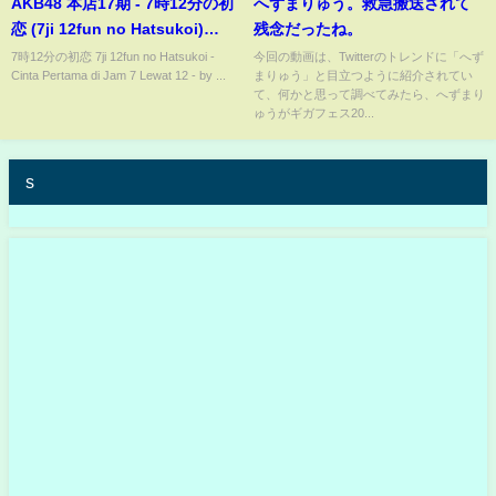
AKB48 本店17期 - 7時12分の初
へずまりゅう。救急搬送されて
恋 (7ji 12fun no Hatsukoi)
残念だったね。
28032024
7時12分の初恋 7ji 12fun no Hatsukoi -
今回の動画は、Twitterのトレンドに「へず
Cinta Pertama di Jam 7 Lewat 12 - by ...
まりゅう」と目立つように紹介されてい
て、何かと思って調べてみたら、へずまり
ゅうがギガフェス20...
s