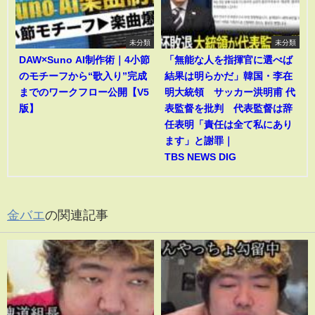
未分類
未分類
DAW×Suno AI制作術｜4小節
「無能な人を指揮官に選べば
のモチーフから“歌入り”完成
結果は明らかだ」韓国・李在
までのワークフロー公開【V5
明大統領 サッカー洪明甫 代
版】
表監督を批判 代表監督は辞
任表明「責任は全て私にあり
ます」と謝罪｜
TBS NEWS DIG
金バエ
の関連記事