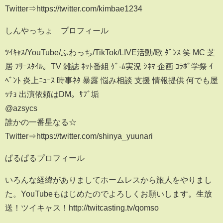
Twitter⇒https://twitter.com/kimbae1234
しんやっちょ プロフィール
ﾂｲｷｬｽ/YouTube/ふわっち/TikTok/LIVE活動/歌 ﾀﾞﾝｽ 笑 MC 芝
居 ﾌﾘｰｽﾀｲﾙ。TV 雑誌 ﾈｯﾄ番組 ｹﾞ-ﾑ実況 ｼﾈﾏ 企画 ｺﾗﾎﾞ学祭 ｲ
ﾍﾞﾝﾄ 炎上ﾆｭｰｽ 時事ﾈﾀ 暴露 悩み相談 支援 情報提供 何でも屋
ｯﾁｮ 出演依頼はDM。ｻﾌﾞ垢
@azsycs
誰かの一番星なる☆
Twitter⇒https://twitter.com/shinya_yuunari
ぱるぱるプロフィール
いろんな経緯がありましてホームレスから旅人をやりまし
た。YouTubeもはじめたのでよろしくお願いします。生放
送！ツイキャス！http://twitcasting.tv/qomso