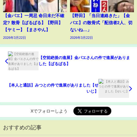
【金バエ】一周忌 命日未だ不確
【野田】「当日連絡きた」【金
定? 散骨【ぱるぱる】【野田】
バエ】の散骨式「配信者2人、切
【ヤミー】【まさやん】
ないね…」
2026年3月22日
2026年3月22日
【空前絶後の進展】金バエさんの件で進展がありま
した【ぱるぱる】
【本人と通話】みつとの件で進展がありました【せ
いじ】
Xでフォローしよう
おすすめの記事