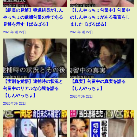
【組長の見解】魂道組長がしん
【しんやっちょ勾留中】勾留中
やっちょの逮捕勾留の件である
のしんやっちょがある発言をし
見解を示す【ぱるぱる】
ました【ぱるぱる】
2026年3月22日
2026年3月22日
【実刑を覚悟】逮捕時の状況と
【真実】勾留中の真実を語る
勾留中のリアルな心境を語る
【しんやっちょ】
【しんやっちょ】
2026年3月22日
2026年3月22日