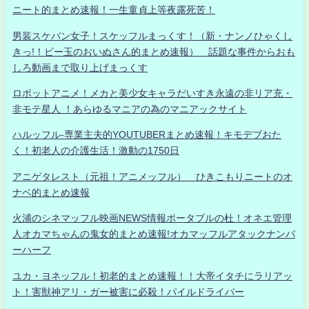
ニート的まとめ速報！一生童貞上等夜露死苦！
男装スケバン女子！スケッフルまっくす！（新・ナンノひゃくし
きっ!！ビー玉のおいぬさん的まとめ速報） 話題な事件からおも
しろ動画まで取り上げまっくす
ロボットアニメ！メカと美少女キャラだいすき永遠の非リア充・
非モテ星人 ！あらゆるマニアの為のマニアックサイト
ハルッフル-専業主夫的YOUTUBERまとめ速報！キモデブおた
く！初老人の介護生活！激動の1750日
アニゲタレスト（元祖！アニメッフル） ひきこもりニートのオ
ナベ的まとめ速報
火浦のシネマッフル映画NEWS情報ポータブルの杜！オネエ管理
人オカマちゃんの鬼女的まとめ速報!オカマッフルアタックナンバ
ーハーフ
ユカ・ヨネッフル！初老的まとめ速報！！大帝イタチにラリアッ
ト！害獣神アリ・ガー被害に必殺！パイルドライバー