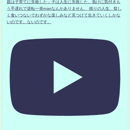
親は子育てに失敗した」子は人生に失敗した。負けに気付きも
う手遅れで逆転一発manなんかありません、 残りの人生、貧し
く食いつないでわずかな楽しみなど見つけて生きていくしかな
いのです。ないのです。