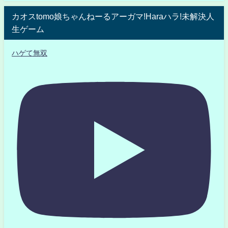
カオスtomo娘ちゃんねーるアーガマ!Haraハラ!未解決人
生ゲーム
ハゲて無双