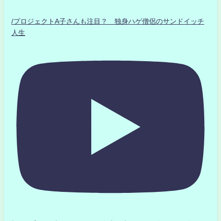
/プロジェクトA子さんも注目？ 独身ハゲ僧侶のサンドイッチ
人生