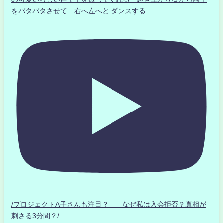
をパタパタさせて 右へ左へと ダンスする
/プロジェクトA子さんも注目？ なぜ私は入会拒否？真相が
刺さる3分間？/