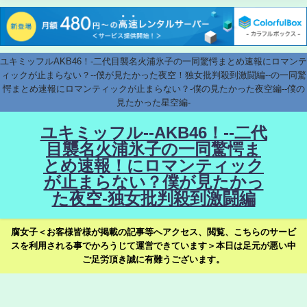
ユキミッフルAKB46！-二代目襲名火浦氷子の一同驚愕まとめ速報にロマンテ
ィックが止まらない？--僕が見たかった夜空！独女批判殺到激闘編--の一同驚
愕まとめ速報にロマンティックが止まらない？-僕の見たかった夜空編--僕の
見たかった星空編-
ユキミッフル--AKB46！--二代
目襲名火浦氷子の一同驚愕ま
とめ速報！にロマンティック
が止まらない？僕が見たかっ
た夜空-独女批判殺到激闘編
腐女子＜お客様皆様が掲載の記事等へアクセス、閲覧、こちらのサービ
スを利用される事でかろうじて運営できています＞本日は足元が悪い中
ご足労頂き誠に有難うございます。