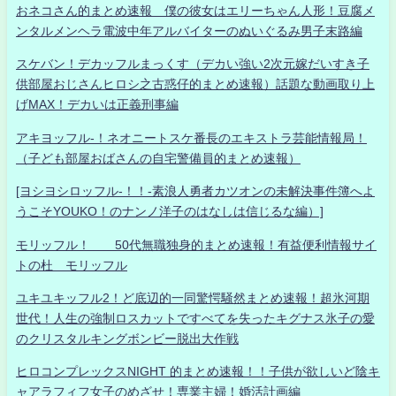
おネコさん的まとめ速報 僕の彼女はエリーちゃん人形！豆腐メ
ンタルメンヘラ電波中年アルバイターのぬいぐるみ男子末路編
スケバン！デカッフルまっくす（デカい強い2次元嫁だいすき子
供部屋おじさんヒロシ之古惑仔的まとめ速報）話題な動画取り上
げMAX！デカいは正義刑事編
アキヨッフル-！ネオニートスケ番長のエキストラ芸能情報局！
（子ども部屋おばさんの自宅警備員的まとめ速報）
[ヨシヨシロッフル-！！-素浪人勇者カツオンの未解決事件簿へよ
うこそYOUKO！のナンノ洋子のはなしは信じるな編）]
モリッフル！ 50代無職独身的まとめ速報！有益便利情報サイ
トの杜 モリッフル
ユキユキッフル2！ど底辺的一同驚愕騒然まとめ速報！超氷河期
世代！人生の強制ロスカットですべてを失ったキグナス氷子の愛
のクリスタルキングボンビー脱出大作戦
ヒロコンプレックスNIGHT 的まとめ速報！！子供が欲しいど陰キ
ャアラフィフ女子のめざせ！専業主婦！婚活計画編