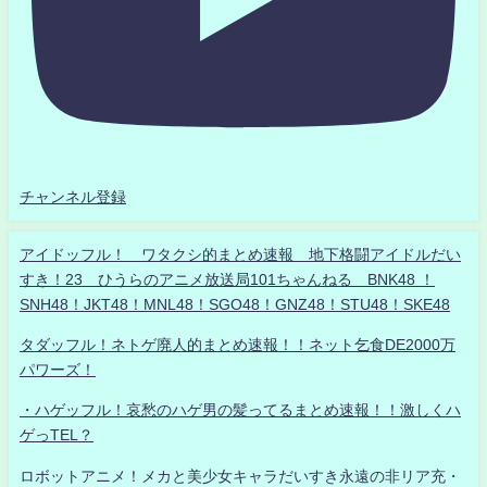
チャンネル登録
アイドッフル！ ワタクシ的まとめ速報 地下格闘アイドルだい
すき！23 ひうらのアニメ放送局101ちゃんねる BNK48 ！
SNH48！JKT48！MNL48！SGO48！GNZ48！STU48！SKE48
タダッフル！ネトゲ廃人的まとめ速報！！ネット乞食DE2000万
パワーズ！
・ハゲッフル！哀愁のハゲ男の髪ってるまとめ速報！！激しくハ
ゲっTEL？
ロボットアニメ！メカと美少女キャラだいすき永遠の非リア充・