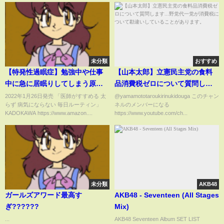
未分類
おすすめ
【特発性過眠症】勉強中や仕事
【山本太郎】立憲民主党の食料
中に急に居眠りしてしまう原因
品消費税ゼロについて質問しま
と対処法
す...野党代一党が消費税について
2022年1月26日発売 「医師がすすめる 太
@yamamototaroukirinukidouga このチャン
らず 病気にならない 毎日ルーティン」
ネルのメンバーになる
勘違いしていることがありま
KADOKAWA https://www.amazon....
https://www.youtube.com/ch...
す。
未分類
AKB48
ガールズアワード最高す
AKB48 - Seventeen (All Stages
ぎ??????
Mix)
...
AKB48 Seventeen Album SET LIST