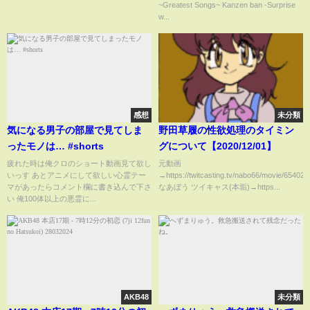
~Greatest Songs~ Kanzen ban -Surprise
w...
感想
未分類
気になる男子の部屋で見てしま
野田草履の性欲処理のタイミン
ったモノは… #shorts
グについて【2020/12/01】
疲れた時は俺クロのショート動画見て欲し
元動画
いっす あとアニメにして欲しい心霊テー
→https://twitcasting.tv/nabo66/movie/65402
マがあったらコメント欄に書き込んで下さ
なあぼう ツイキャス(本垢)→https...
い 俺100体以上の悪霊に...
AKB48
未分類