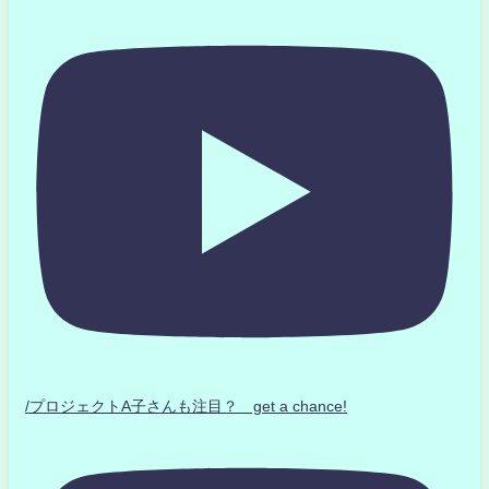
/プロジェクトA子さんも注目？ get a chance!