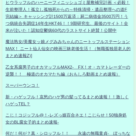
ヒウラッフルのハーニーフィニッシュゴミ屋敷補完計画 ＜必殺！
生前整理人！孤立し孤独死からの～特殊清掃・遺品整理への道F
完結編＞ キャッシング計1500万返済：厨二病借金3500万円！う
つ病統合失調症14年生HKT46！！9期研究生、最後のサイト！全
米が泣いた！認知症鬱病60代のラストサイト絶賛！公開中
魔法熟女/美魔女ッ娘メグみみちゃんのニートッフルステーション
MAX！ ニート仙人仙女の映画三昧老後生活！（無職孤独居老人的
まとめ速報Z)]
乙女系腐男子のオカマッフルMAX2- FX！オ・カマトレーダーの
逆襲！！ 極道のオカマたち編（おもしろ動画まとめ速報）
スーパーウンコ！
新・ハゲッフル！哀愁のハゲ男の髪ってるまとめ速報！！激しく
ハゲっTEL？
こじ！コジッフル@！-レズっ娘百合ネエ！こじらせ！50独身処
女のBL腐女子的まとめ速報-
何だ！何が？真・シロッフル！！ 永遠の無職童貞- ぼっちな