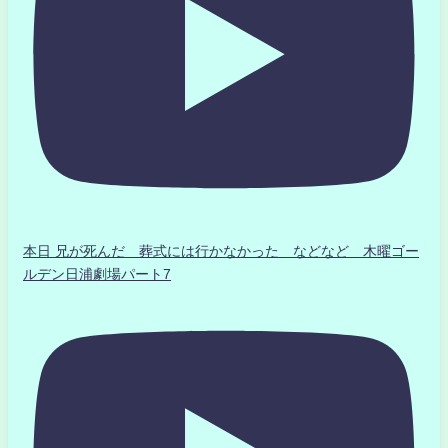
本日 兄が死んだ 葬式には行かなかった などなど 木曜ゴー
ルデン日浦劇場パート7