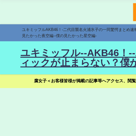
ユキミッフルAKB46！-二代目襲名火浦氷子の一同驚愕まとめ
見たかった夜空編--僕の見たかった星空編-
ユキミッフル--AKB46
ィックが止まらない？僕が
腐女子＜お客様皆様が掲載の記事等へアクセス、閲覧