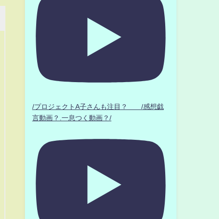
/プロジェクトA子さんも注目？ /感想戯
言動画？.一息つく動画？/