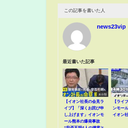
この記事を書いた人
news23vip
最近書いた記事
未分類
【イオン社長の会見ラ
【ライ
イブ】「深くお詫び申
ンモー
し上げます」イオンモ
イオン
ール熊本の爆発事故
“安否不明4人の捜索と