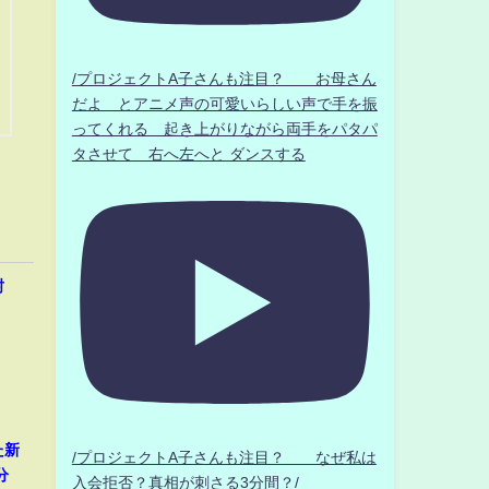
/プロジェクトA子さんも注目？ お母さん
だよ とアニメ声の可愛いらしい声で手を振
ってくれる 起き上がりながら両手をパタパ
タさせて 右へ左へと ダンスする
封
た新
/プロジェクトA子さんも注目？ なぜ私は
分
入会拒否？真相が刺さる3分間？/