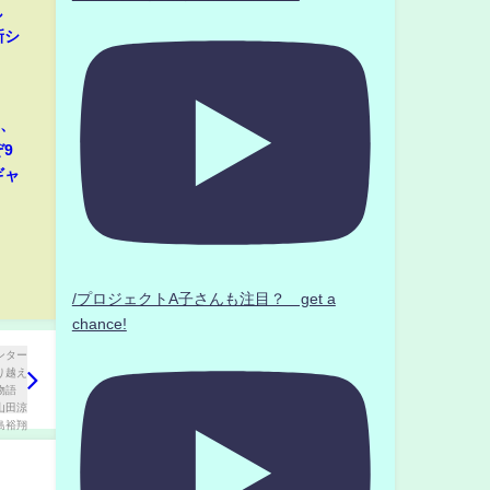
し
新シ
那、
9
ギャ
/プロジェクトA子さんも注目？ get a
chance!