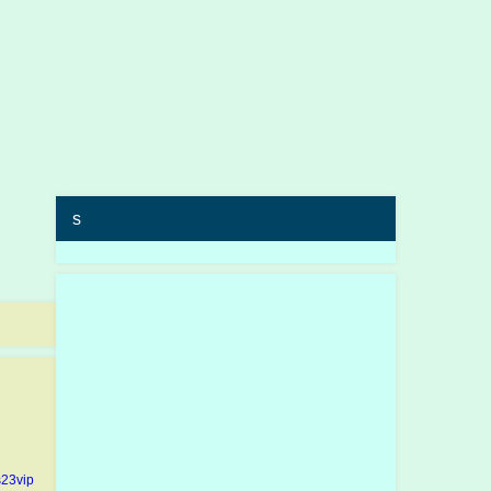
s
23vip