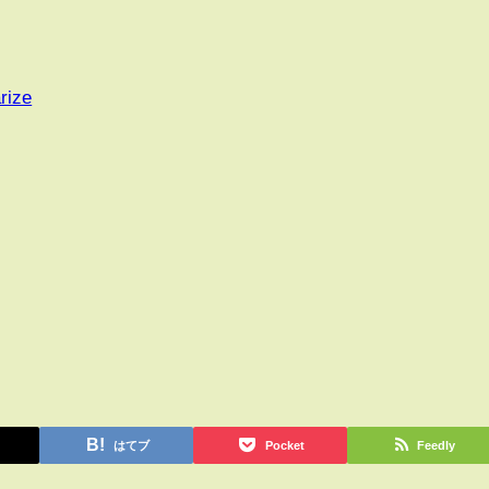
rize
はてブ
Pocket
Feedly