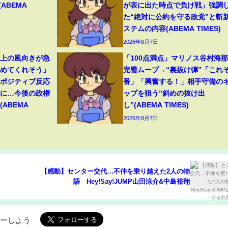
(ABEMA
が表に出た時点で負け戦」強調
た“絶対に公約を守る政党”と斬
ステムの内容(ABEMA TIMES)
2026年8月7日
ト上の風向きが急
「100点満点」マリノス谷村海
始めてくれそう」
完璧ムーブ→“裏抜け弾”「これぞ
たポジティブ反応
番」「興奮する！」相手守備の
”に…今後の政権
ップを狙う”斜めの抜け出
ABEMA
し”(ABEMA TIMES)
2026年8月7日
【感動】センター交代…不仲を乗り越えた2人の物
語 Hey!Say!JUMP山田涼介&中島裕翔
ローしよう