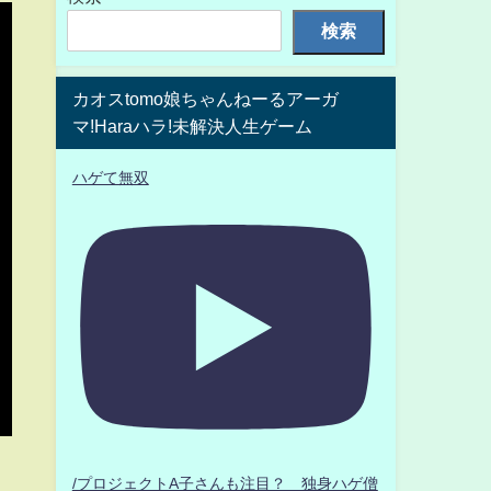
検索
カオスtomo娘ちゃんねーるアーガ
マ!Haraハラ!未解決人生ゲーム
ハゲて無双
/プロジェクトA子さんも注目？ 独身ハゲ僧