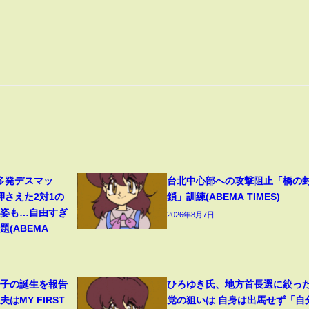
多発デスマッ
台北中心部への攻撃阻止「橋の
押さえた2対1の
鎖」訓練(ABEMA TIMES)
の姿も…自由すぎ
2026年8月7日
(ABEMA
1子の誕生を報告
ひろゆき氏、地方首長選に絞っ
はMY FIRST
党の狙いは 自身は出馬せず「自