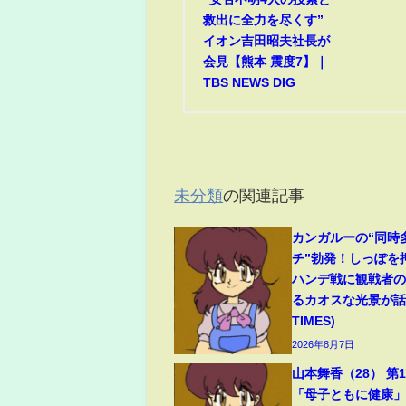
救出に全力を尽くす”
イオン吉田昭夫社長が
会見【熊本 震度7】｜
TBS NEWS DIG
未分類
の関連記事
カンガルーの“同時
チ”勃発！しっぽを
ハンデ戦に観戦者
るカオスな光景が話題
TIMES)
2026年8月7日
山本舞香（28） 第
「母子ともに健康」夫