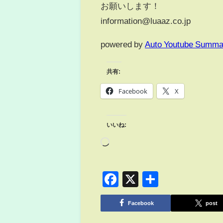
お願いします！
information@luaaz.co.jp
powered by
Auto Youtube Summa
共有:
Facebook
X
いいね:
Facebook
X
共
有
Facebook
post