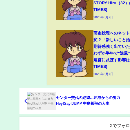
STORY Hiro（32）
TIMES)
2026年8月7日
高市総理へのネッ
変？「新しいこと
期待感強く出てい
わずか半年で“逆風
運営に及ぼす影響は(
TIMES)
2026年8月7日
センター交代の絶望…屈辱からの努力
Hey!Say!JUMP 中島裕翔の人生
Xでフォ