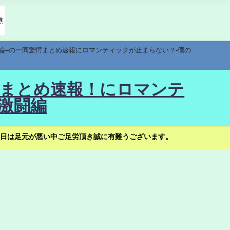
編--の一同驚愕まとめ速報にロマンティックが止まらない？-僕の
驚愕まとめ速報！にロマンテ
激闘編
日は足元が悪い中ご足労頂き誠に有難うございます。