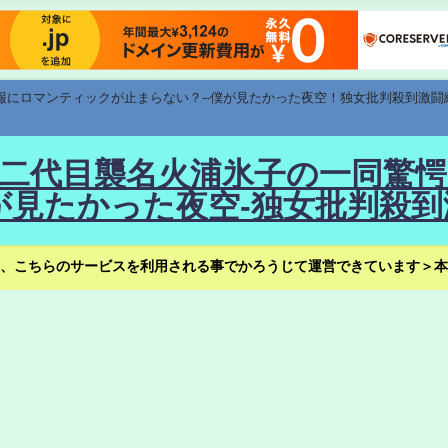
速報にロマンティックが止まらない？--僕が見たかった夜空！独女批判殺到激闘
！--二代目襲名火浦氷子の一同
見たかった夜空-独女批判殺到
、こちらのサービスを利用される事でかろうじて運営できています＞本