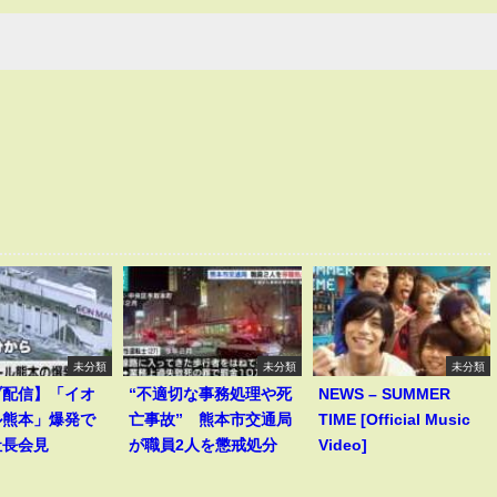
未分類
未分類
未分類
ブ配信】「イオ
“不適切な事務処理や死
NEWS – SUMMER
ル熊本」爆発で
亡事故” 熊本市交通局
TIME [Official Music
社長会見
が職員2人を懲戒処分
Video]