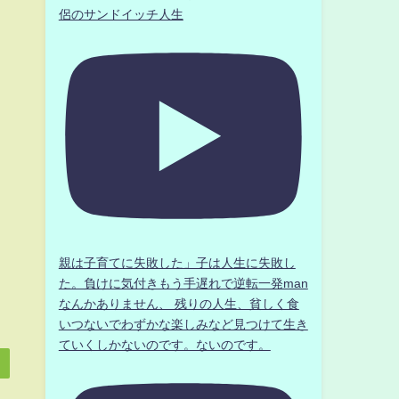
侶のサンドイッチ人生
親は子育てに失敗した」子は人生に失敗し
た。負けに気付きもう手遅れで逆転一発man
なんかありません、 残りの人生、貧しく食
いつないでわずかな楽しみなど見つけて生き
ていくしかないのです。ないのです。