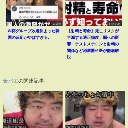
未分類
おすすめ
W杯グループ敗退決まった韓
【射精と寿命】死亡リスクが
国の反応がやばすぎる。
半減する適正頻度｜脳への影
響・テストステロンと射精の
関係など泌尿器科医が徹底解
説
金バエ
の関連記事