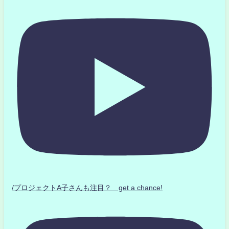
/プロジェクトA子さんも注目？ get a chance!