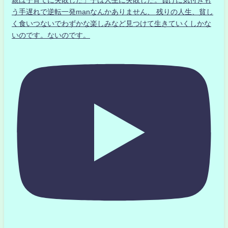
親は子育てに失敗した」子は人生に失敗した。負けに気付きも
う手遅れで逆転一発manなんかありません、 残りの人生、貧し
く食いつないでわずかな楽しみなど見つけて生きていくしかな
いのです。ないのです。