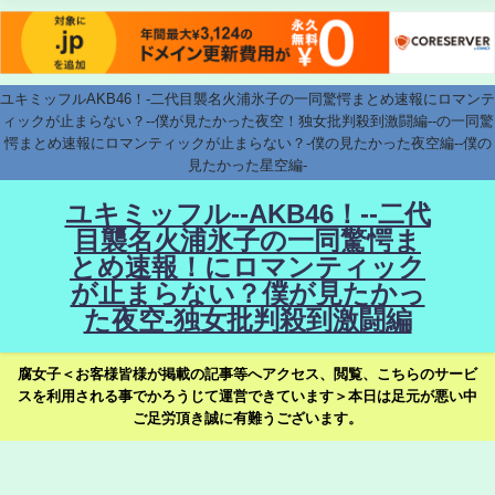
ユキミッフルAKB46！-二代目襲名火浦氷子の一同驚愕まとめ速報にロマンテ
ィックが止まらない？--僕が見たかった夜空！独女批判殺到激闘編--の一同驚
愕まとめ速報にロマンティックが止まらない？-僕の見たかった夜空編--僕の
見たかった星空編-
ユキミッフル--AKB46！--二代
目襲名火浦氷子の一同驚愕ま
とめ速報！にロマンティック
が止まらない？僕が見たかっ
た夜空-独女批判殺到激闘編
腐女子＜お客様皆様が掲載の記事等へアクセス、閲覧、こちらのサービ
スを利用される事でかろうじて運営できています＞本日は足元が悪い中
ご足労頂き誠に有難うございます。