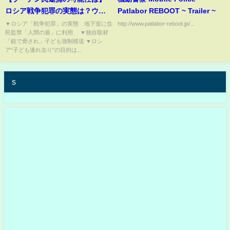
ロシア戦争犯罪の実態は？ウク
Patlabor REBOOT ~ Trailer ~
ライナの子ども連れ去り“黒幕女
▼ロシア「戦争犯罪」の実態 地下室に住
http://www.patlabor-reboot.jp/...
民監禁「人間の盾」に利用 ▼独自取材
性”の素顔…日本のウクライナ避
「銃で脅され」子ども強制移送 ▼ロシ
難民“心の傷”【深層ＮＥＷＳ】
ア“子ども連れ去り”の目的は...
s