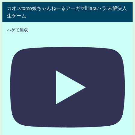
カオスtomo娘ちゃんねーるアーガマ!Haraハラ!未解決人
生ゲーム
ハゲて無双