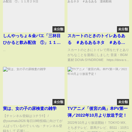
未分類
未分類
しんやっちょ＆金バエ「三杯目
スカートのときのトイレあるあ
ひかると飲み配信 ①」１１月
る ＃あるあるネタ ＃あるあ
２９日
る 漫画動画
...
スカートのときにトイレで用をたすとあり
がちなことを漫画にしました 音楽・BGM
素材 DOVA-SYNDROME https://dova-s...
未分類
未分類
実は、女の子の尿検査の雑学
TVアニメ「後宮の烏」本PV第一
弾／2022年10月より放送予定！
【チャンネル登録はコチラ‼︎】 /
@yuumatu2626 毎日19時投稿に向けてが
2022年10月より放送開始！ TOKYO MX、
んばっているので いいね・チャンネル登
とちぎテレビ、群馬テレビ、BS11：10月1
録をして 応援し...