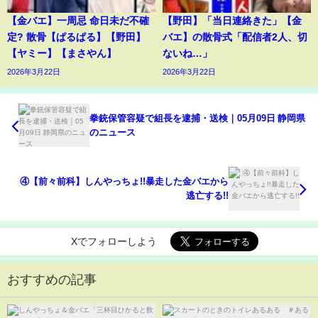
【金バエ】一周忌 命日未だ不確
【野田】「当日連絡きた」【金
定? 散骨【ぱるぱる】【野田】
バエ】の散骨式「配信者2人、切
【ヤミー】【まさやん】
ないね…」
2026年3月22日
2026年3月22日
拳銃保管容疑で組長を逮捕・送検｜05月09日 静岡県
のニュース
④【前々前科】しんやっちょ!!暴走した金バエから
逃亡する!!
Xでフォローしよう
おすすめの記事