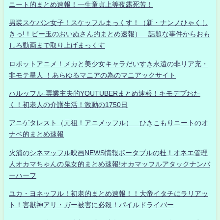
ニート的まとめ速報！一生童貞上等夜露死苦！
男装スケバン女子！スケッフルまっくす！（新・ナンノひゃくし
きっ!！ビー玉のおいぬさん的まとめ速報） 話題な事件からおも
しろ動画まで取り上げまっくす
ロボットアニメ！メカと美少女キャラだいすき永遠の非リア充・
非モテ星人 ！あらゆるマニアの為のマニアックサイト
ハルッフル-専業主夫的YOUTUBERまとめ速報！キモデブおた
く！初老人の介護生活！激動の1750日
アニゲタレスト（元祖！アニメッフル） ひきこもりニートのオ
ナベ的まとめ速報
火浦のシネマッフル映画NEWS情報ポータブルの杜！オネエ管理
人オカマちゃんの鬼女的まとめ速報!オカマッフルアタックナンバ
ーハーフ
ユカ・ヨネッフル！初老的まとめ速報！！大帝イタチにラリアッ
ト！害獣神アリ・ガー被害に必殺！パイルドライバー