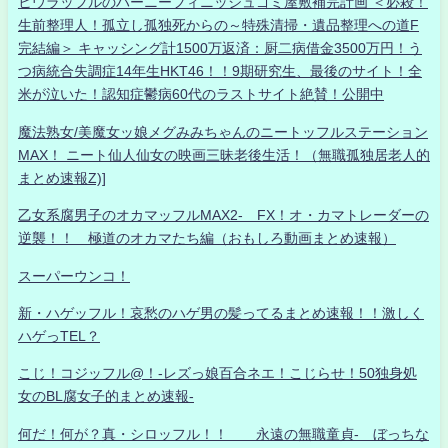
ヒウラッフルのハーニーフィニッシュゴミ屋敷補完計画 ＜必殺！
生前整理人！孤立し孤独死からの～特殊清掃・遺品整理への道F
完結編＞ キャッシング計1500万返済：厨二病借金3500万円！う
つ病統合失調症14年生HKT46！！9期研究生、最後のサイト！全
米が泣いた！認知症鬱病60代のラストサイト絶賛！公開中
魔法熟女/美魔女ッ娘メグみみちゃんのニートッフルステーション
MAX！ ニート仙人仙女の映画三昧老後生活！（無職孤独居老人的
まとめ速報Z)]
乙女系腐男子のオカマッフルMAX2- FX！オ・カマトレーダーの
逆襲！！ 極道のオカマたち編（おもしろ動画まとめ速報）
スーパーウンコ！
新・ハゲッフル！哀愁のハゲ男の髪ってるまとめ速報！！激しく
ハゲっTEL？
こじ！コジッフル@！-レズっ娘百合ネエ！こじらせ！50独身処
女のBL腐女子的まとめ速報-
何だ！何が？真・シロッフル！！ 永遠の無職童貞- ぼっちな