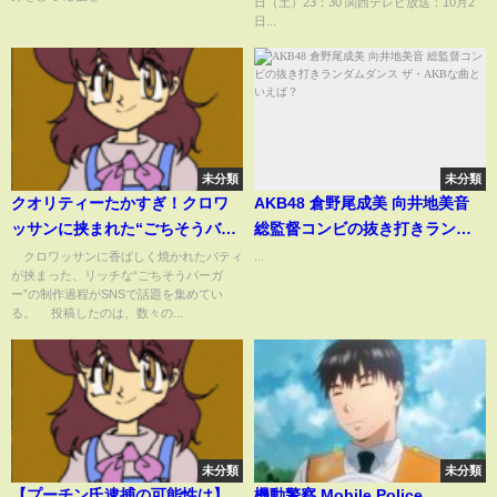
日（土）23：30 関西テレビ放送：10月2
日...
未分類
未分類
クオリティーたかすぎ！クロワ
AKB48 倉野尾成美 向井地美音
ッサンに挟まれた“ごちそうバー
総監督コンビの抜き打きランダ
ガー”→あまりの完成度に「凄い
ムダンス ザ・AKBな曲といえ
クロワッサンに香ばしく焼かれたパティ
...
が挟まった、リッチな“ごちそうバーガ
美味しそう」「食べられそう」
ば？
ー”の制作過程がSNSで話題を集めてい
と驚きの声(ABEMA TIMES)
る。 投稿したのは、数々の...
未分類
未分類
【プーチン氏逮捕の可能性は】
機動警察 Mobile Police