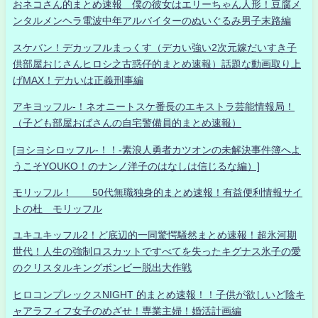
おネコさん的まとめ速報 僕の彼女はエリーちゃん人形！豆腐メ
ンタルメンヘラ電波中年アルバイターのぬいぐるみ男子末路編
スケバン！デカッフルまっくす（デカい強い2次元嫁だいすき子
供部屋おじさんヒロシ之古惑仔的まとめ速報）話題な動画取り上
げMAX！デカいは正義刑事編
アキヨッフル-！ネオニートスケ番長のエキストラ芸能情報局！
（子ども部屋おばさんの自宅警備員的まとめ速報）
[ヨシヨシロッフル-！！-素浪人勇者カツオンの未解決事件簿へよ
うこそYOUKO！のナンノ洋子のはなしは信じるな編）]
モリッフル！ 50代無職独身的まとめ速報！有益便利情報サイ
トの杜 モリッフル
ユキユキッフル2！ど底辺的一同驚愕騒然まとめ速報！超氷河期
世代！人生の強制ロスカットですべてを失ったキグナス氷子の愛
のクリスタルキングボンビー脱出大作戦
ヒロコンプレックスNIGHT 的まとめ速報！！子供が欲しいど陰キ
ャアラフィフ女子のめざせ！専業主婦！婚活計画編