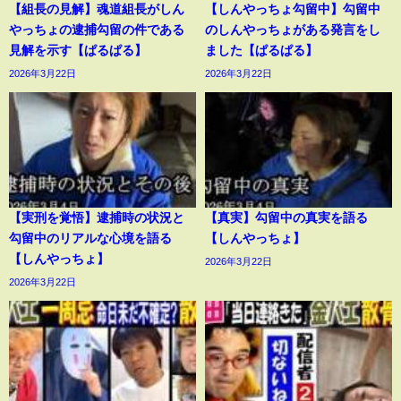
【組長の見解】魂道組長がしん
【しんやっちょ勾留中】勾留中
やっちょの逮捕勾留の件である
のしんやっちょがある発言をし
見解を示す【ぱるぱる】
ました【ぱるぱる】
2026年3月22日
2026年3月22日
【実刑を覚悟】逮捕時の状況と
【真実】勾留中の真実を語る
勾留中のリアルな心境を語る
【しんやっちょ】
【しんやっちょ】
2026年3月22日
2026年3月22日