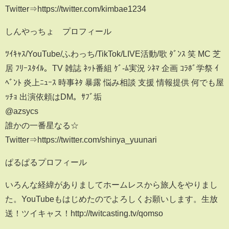
Twitter⇒https://twitter.com/kimbae1234
しんやっちょ プロフィール
ﾂｲｷｬｽ/YouTube/ふわっち/TikTok/LIVE活動/歌 ﾀﾞﾝｽ 笑 MC 芝
居 ﾌﾘｰｽﾀｲﾙ。TV 雑誌 ﾈｯﾄ番組 ｹﾞ-ﾑ実況 ｼﾈﾏ 企画 ｺﾗﾎﾞ学祭 ｲ
ﾍﾞﾝﾄ 炎上ﾆｭｰｽ 時事ﾈﾀ 暴露 悩み相談 支援 情報提供 何でも屋
ｯﾁｮ 出演依頼はDM。ｻﾌﾞ垢
@azsycs
誰かの一番星なる☆
Twitter⇒https://twitter.com/shinya_yuunari
ぱるぱるプロフィール
いろんな経緯がありましてホームレスから旅人をやりまし
た。YouTubeもはじめたのでよろしくお願いします。生放
送！ツイキャス！http://twitcasting.tv/qomso