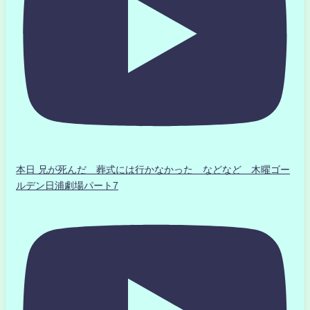
本日 兄が死んだ 葬式には行かなかった などなど 木曜ゴー
ルデン日浦劇場パート7