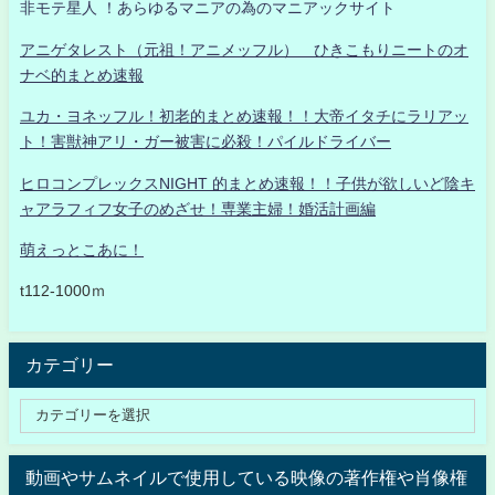
非モテ星人 ！あらゆるマニアの為のマニアックサイト
アニゲタレスト（元祖！アニメッフル） ひきこもりニートのオ
ナベ的まとめ速報
ユカ・ヨネッフル！初老的まとめ速報！！大帝イタチにラリアッ
ト！害獣神アリ・ガー被害に必殺！パイルドライバー
ヒロコンプレックスNIGHT 的まとめ速報！！子供が欲しいど陰キ
ャアラフィフ女子のめざせ！専業主婦！婚活計画編
萌えっとこあに！
t112-1000ｍ
カテゴリー
動画やサムネイルで使用している映像の著作権や肖像権