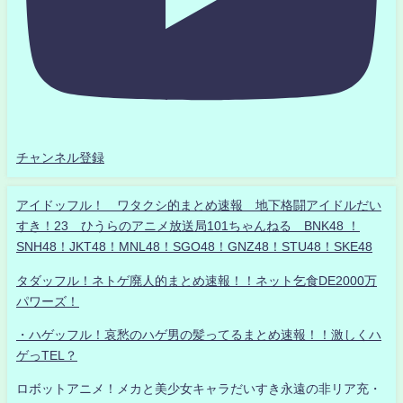
チャンネル登録
アイドッフル！ ワタクシ的まとめ速報 地下格闘アイドルだい
すき！23 ひうらのアニメ放送局101ちゃんねる BNK48 ！
SNH48！JKT48！MNL48！SGO48！GNZ48！STU48！SKE48
タダッフル！ネトゲ廃人的まとめ速報！！ネット乞食DE2000万
パワーズ！
・ハゲッフル！哀愁のハゲ男の髪ってるまとめ速報！！激しくハ
ゲっTEL？
ロボットアニメ！メカと美少女キャラだいすき永遠の非リア充・