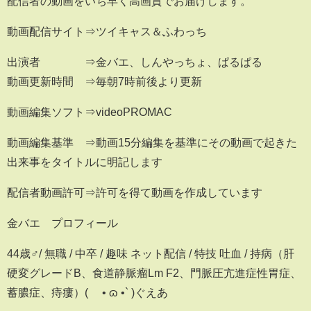
配信者の動画をいち早く高画質でお届けします。
動画配信サイト⇒ツイキャス＆ふわっち
出演者 ⇒金バエ、しんやっちょ、ぱるぱる
動画更新時間 ⇒毎朝7時前後より更新
動画編集ソフト⇒videoPROMAC
動画編集基準 ⇒動画15分編集を基準にその動画で起きた
出来事をタイトルに明記します
配信者動画許可⇒許可を得て動画を作成しています
金バエ プロフィール
44歳♂/ 無職 / 中卒 / 趣味 ネット配信 / 特技 吐血 / 持病（肝
硬変グレードB、食道静脈瘤Lm F2、門脈圧亢進症性胃症、
蓄膿症、痔瘻）( ´• ɷ •` )ぐえあ