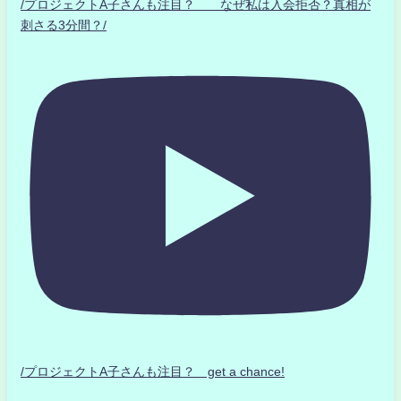
/プロジェクトA子さんも注目？ なぜ私は入会拒否？真相が
刺さる3分間？/
/プロジェクトA子さんも注目？ get a chance!