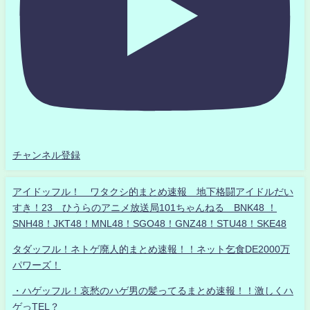
チャンネル登録
アイドッフル！ ワタクシ的まとめ速報 地下格闘アイドルだい
すき！23 ひうらのアニメ放送局101ちゃんねる BNK48 ！
SNH48！JKT48！MNL48！SGO48！GNZ48！STU48！SKE48
タダッフル！ネトゲ廃人的まとめ速報！！ネット乞食DE2000万
パワーズ！
・ハゲッフル！哀愁のハゲ男の髪ってるまとめ速報！！激しくハ
ゲっTEL？