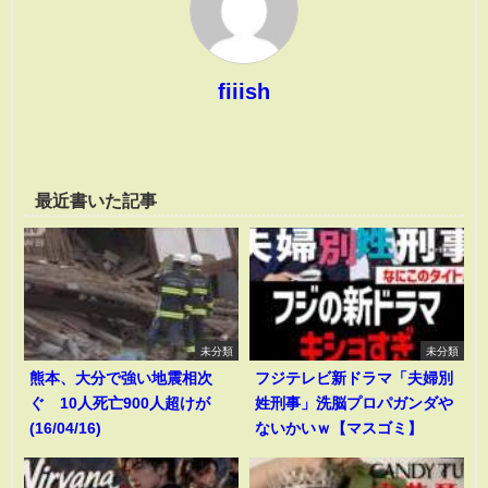
fiiish
最近書いた記事
未分類
未分類
熊本、大分で強い地震相次
フジテレビ新ドラマ「夫婦別
ぐ 10人死亡900人超けが
姓刑事」洗脳プロパガンダや
(16/04/16)
ないかいｗ【マスゴミ】