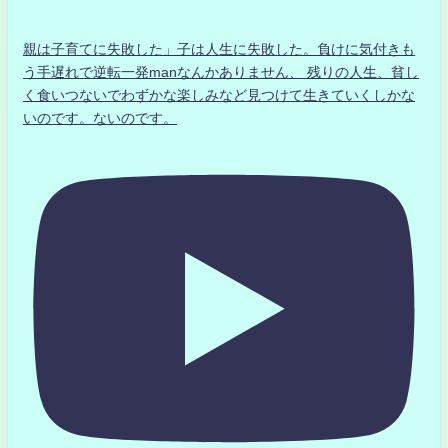
親は子育てに失敗した」子は人生に失敗した。負けに気付きも
う手遅れで逆転一発manなんかありません、 残りの人生、貧し
く食いつないでわずかな楽しみなど見つけて生きていくしかな
いのです。ないのです。