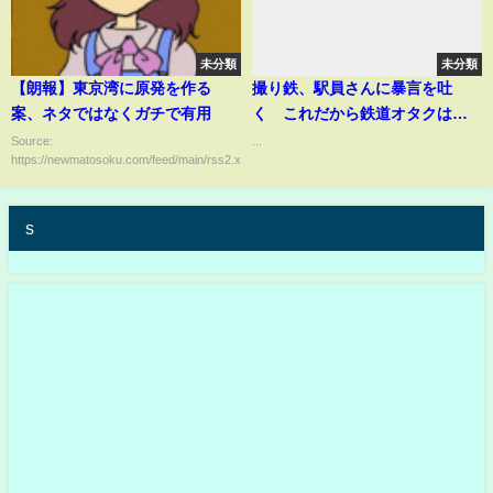
未分類
未分類
【朗報】東京湾に原発を作る
撮り鉄、駅員さんに暴言を吐
案、ネタではなくガチで有用
く これだから鉄道オタクは…
東京メトロ
Source:
...
https://newmatosoku.com/feed/main/rss2.xml...
s