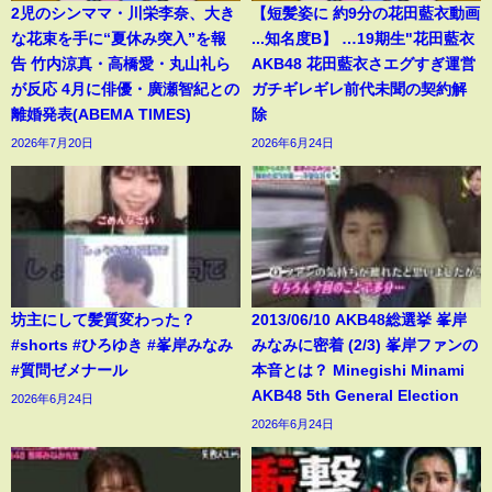
2児のシンママ・川栄李奈、大き
【短髪姿に 約9分の花田藍衣動画
な花束を手に“夏休み突入”を報
...知名度B】 …19期生"花田藍衣
告 竹内涼真・高橋愛・丸山礼ら
AKB48 花田藍衣さエグすぎ運営
が反応 4月に俳優・廣瀬智紀との
ガチギレギレ前代未聞の契約解
離婚発表(ABEMA TIMES)
除
2026年7月20日
2026年6月24日
坊主にして髪質変わった？
2013/06/10 AKB48総選挙 峯岸
#shorts #ひろゆき #峯岸みなみ
みなみに密着 (2/3) 峯岸ファンの
#質問ゼメナール
本音とは？ Minegishi Minami
AKB48 5th General Election
2026年6月24日
2026年6月24日