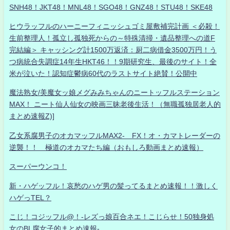
SNH48！JKT48！MNL48！SGO48！GNZ48！STU48！SKE48
ヒウラッフルのハーニーフィニッシュゴミ屋敷補完計画 ＜必殺！
生前整理人！孤立し孤独死からの～特殊清掃・遺品整理への道F
完結編＞ キャッシング計1500万返済：厨二病借金3500万円！う
つ病統合失調症14年生HKT46！！9期研究生、最後のサイト！全
米が泣いた！認知症鬱病60代のラストサイト絶賛！公開中
魔法熟女/美魔女ッ娘メグみみちゃんのニートッフルステーション
MAX！ ニート仙人仙女の映画三昧老後生活！（無職孤独居老人的
まとめ速報Z)]
乙女系腐男子のオカマッフルMAX2- FX！オ・カマトレーダーの
逆襲！！ 極道のオカマたち編（おもしろ動画まとめ速報）
スーパーウンコ！
新・ハゲッフル！哀愁のハゲ男の髪ってるまとめ速報！！激しく
ハゲっTEL？
こじ！コジッフル@！-レズっ娘百合ネエ！こじらせ！50独身処
女のBL腐女子的まとめ速報-