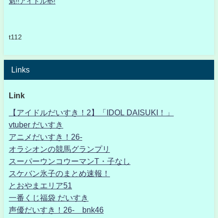
魁!!アイドル塾!
t112
Links
Link
【アイドルだいすき！2】「IDOL DAISUKI！」
vtuber だいすき
アニメだいすき！26-
オラシオンの競馬グランプリ
スーパーウンコウーマンT・子なし
スケバン氷子のまとめ速報！
とおやまエリア51
一番くじ福袋 だいすき
声優だいすき！26- bnk46