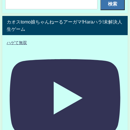
検索
カオスtomo娘ちゃんねーるアーガマ!Haraハラ!未解決人
生ゲーム
ハゲて無双