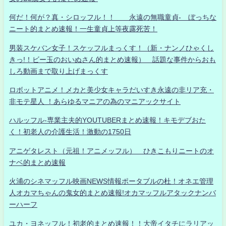
何だ！何が？真・シロッフル！！ 永遠の無職童貞- ぼっちな
ニート的まとめ速報！一生童貞上等夜露死苦！
男装スケバン女子！スケッフルまっくす！（新・ナンノひゃくし
きっ!！ビー玉のおいぬさん的まとめ速報） 話題な事件からおも
しろ動画まで取り上げまっくす
ロボットアニメ！メカと美少女キャラだいすき永遠の非リア充・
非モテ星人 ！あらゆるマニアの為のマニアックサイト
ハルッフル-専業主夫的YOUTUBERまとめ速報！キモデブおた
く！初老人の介護生活！激動の1750日
アニゲタレスト（元祖！アニメッフル） ひきこもりニートのオ
ナベ的まとめ速報
火浦のシネマッフル映画NEWS情報ポータブルの杜！オネエ管理
人オカマちゃんの鬼女的まとめ速報!オカマッフルアタックナンバ
ーハーフ
ユカ・ヨネッフル！初老的まとめ速報！！大帝イタチにラリアッ