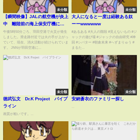
未分類
未分類
【瞬間映像】JALの航空機が炎上
大人になると一度は経験ある奴
中 離陸前の海上保安庁機にぶ
ーーwwwwww
つかった可能性
午後5時50分ごろ、羽田空港で火災が発生
#あるある #大人の階段 #見えないもの #ジ
しました。滑走路付近では火の手が上がっ
ャックの遊び場 #ジャックの自由研究 #神
ていて、現在、消火活動が続けられていま
回 #シバター #朝倉未来 #へずまりゅう #
す。 JNNが羽田空港に...
まるた...
未分類
未分類
徳武弘文 Dr.K Project パイプ
安納蒼衣のファミリー探し
ライン
...
画質が粗いです。...