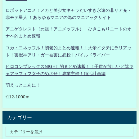
ロボットアニメ！メカと美少女キャラだいすき永遠の非リア充・
非モテ星人 ！あらゆるマニアの為のマニアックサイト
アニゲタレスト（元祖！アニメッフル） ひきこもりニートのオ
ナベ的まとめ速報
ユカ・ヨネッフル！初老的まとめ速報！！大帝イタチにラリアッ
ト！害獣神アリ・ガー被害に必殺！パイルドライバー
ヒロコンプレックスNIGHT 的まとめ速報！！子供が欲しいど陰キ
ャアラフィフ女子のめざせ！専業主婦！婚活計画編
萌えっとこあに！
t112-1000ｍ
カテゴリー