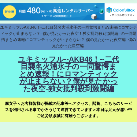
ユキミッフルAKB46！-二代目襲名火浦氷子の一同驚愕まとめ速報にロマンテ
ィックが止まらない？--僕が見たかった夜空！独女批判殺到激闘編--の一同驚
愕まとめ速報にロマンティックが止まらない？-僕の見たかった夜空編--僕の
見たかった星空編-
ユキミッフル--AKB46！--二代
目襲名火浦氷子の一同驚愕ま
とめ速報！にロマンティック
が止まらない？僕が見たかっ
た夜空-独女批判殺到激闘編
腐女子＜お客様皆様が掲載の記事等へアクセス、閲覧、こちらのサービ
スを利用される事でかろうじて運営できています＞本日は足元が悪い中
ご足労頂き誠に有難うございます。