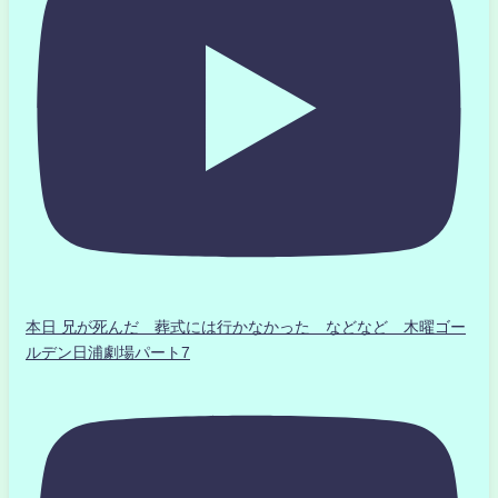
本日 兄が死んだ 葬式には行かなかった などなど 木曜ゴー
ルデン日浦劇場パート7