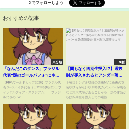
Xでフォローしよう
おすすめの記事
未分類
日向坂
「なんだこのダンス」ブラジル
【間もなく四期生投入!?】選抜
代表“謎のゴールパフォ”にネッ
制が導入されるとアンダー落ち
ト注目 W杯初ゴールでセレソン
が心配される日向坂46メンバー
【FIFAワールドカップ2026】ブラジル代
９枚目シングル収録の楽曲MVに過去の衣
表 3ー0 ハイチ代表（日本時間6月20日/フ
装やひらがなけやき時代のメンバーが映る
に波及「W杯でも見られて嬉し
６選(高瀬愛奈,高本彩花,濱岸ひよ
ィラデルフィア・スタジアム） ブラジ
など集大成感があることから、次の作品か
い」(ABEMA TIMES)
り)
ル代表のFW...
らは四期生も投入しての選抜...