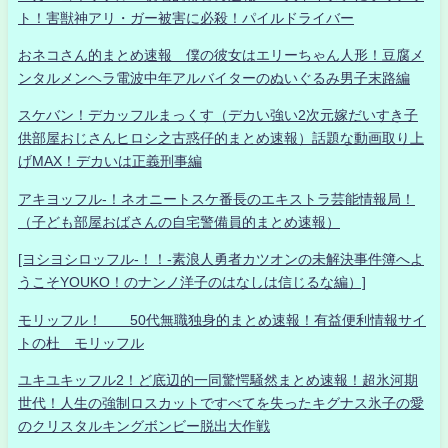
ト！害獣神アリ・ガー被害に必殺！パイルドライバー
おネコさん的まとめ速報 僕の彼女はエリーちゃん人形！豆腐メ
ンタルメンヘラ電波中年アルバイターのぬいぐるみ男子末路編
スケバン！デカッフルまっくす（デカい強い2次元嫁だいすき子
供部屋おじさんヒロシ之古惑仔的まとめ速報）話題な動画取り上
げMAX！デカいは正義刑事編
アキヨッフル-！ネオニートスケ番長のエキストラ芸能情報局！
（子ども部屋おばさんの自宅警備員的まとめ速報）
[ヨシヨシロッフル-！！-素浪人勇者カツオンの未解決事件簿へよ
うこそYOUKO！のナンノ洋子のはなしは信じるな編）]
モリッフル！ 50代無職独身的まとめ速報！有益便利情報サイ
トの杜 モリッフル
ユキユキッフル2！ど底辺的一同驚愕騒然まとめ速報！超氷河期
世代！人生の強制ロスカットですべてを失ったキグナス氷子の愛
のクリスタルキングボンビー脱出大作戦