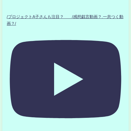
/プロジェクトA子さんも注目？ /感想戯言動画？.一息つく動
画？/