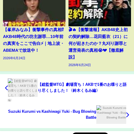
【峯岸みなみ】衝撃事件の真相⁉️
🎬🔥【衝撃速報】AKB48史上初
AKB48時代の坊主謝罪…10年前
の契約解除…花田藍衣（21）に
の真実をここで告白⚡️｜地上波・
何が起きたのか？丸刈り謝罪と
ABEMAで放送中！
運営発表の真相😭💔【徹底解
説】
2026年6月24日
2026年6月24日
【総監督MTG】劇場育ち！AKBで1番のお喋りと語
り尽くしました！〈鈴木くるみ編〉
Suzuki Kurumi vs Kashiwagi Yuki - Bug Blowing
Battle