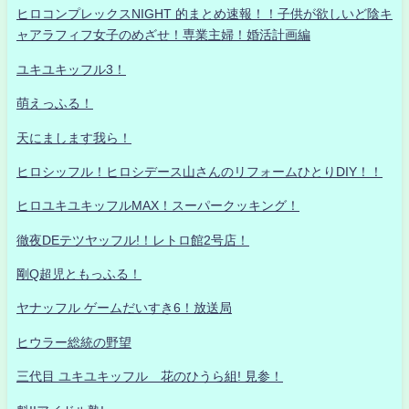
ヒロコンプレックスNIGHT 的まとめ速報！！子供が欲しいど陰キ
ャアラフィフ女子のめざせ！専業主婦！婚活計画編
ユキユキッフル3！
萌えっふる！
天にまします我ら！
ヒロシッフル！ヒロシデース山さんのリフォームひとりDIY！！
ヒロユキユキッフルMAX！スーパークッキング！
徹夜DEテツヤッフル!！レトロ館2号店！
剛Q超児ともっふる！
ヤナッフル ゲームだいすき6！放送局
ヒウラー総統の野望
三代目 ユキユキッフル 花のひうら組! 見参！