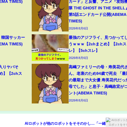
A TIMES)
カード」と反響、アニメ『攻殻
隊 THE GHOST IN THE SHELL
第5話エンドカード公開(ABEMA
TIMES)
2026年8月6日
 韓国サッカー
最強のアジフライ、見つかって
A TIMES)
うｗｗｗ【2chまとめ】【2chス
レ】【5chスレ】
2026年8月6日
2客入りヤバそ
高嶋ファミリーの母・寿美花代
め】【2chス
ん、老衰のため94歳で死去 「最
の最期まで大女優 寿美花代だっ
母でした」と息子・高嶋政宏が
ント(ABEMA TIMES)
2026年8月6日
AIロボットが他のロボットをそそのかし…「一緒