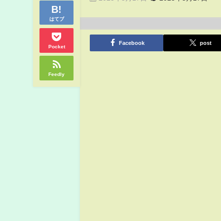
はてブ
Facebook
post
Pocket
Feedly