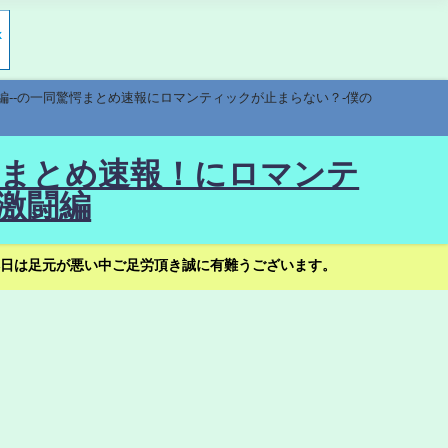
編--の一同驚愕まとめ速報にロマンティックが止まらない？-僕の
驚愕まとめ速報！にロマンテ
激闘編
日は足元が悪い中ご足労頂き誠に有難うございます。