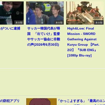
未分類
未分類
未分類
一がついに逮捕
サッカー韓国代表が帰
High&Low: Final
！
国 「出ていけ」監督
Mission - SWORD
やサッカー協会に非難
Gathering Against
の声(2026年6月30日)
Kuryu Group 【Part.
2/2】 『SUB ENG』
[1080p Blu-ray]
目の防犯アプリ
「かっこよすぎる」「最高のエ