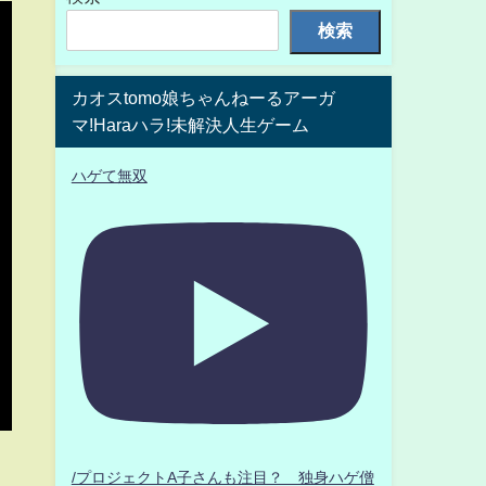
検索
カオスtomo娘ちゃんねーるアーガ
マ!Haraハラ!未解決人生ゲーム
ハゲて無双
/プロジェクトA子さんも注目？ 独身ハゲ僧