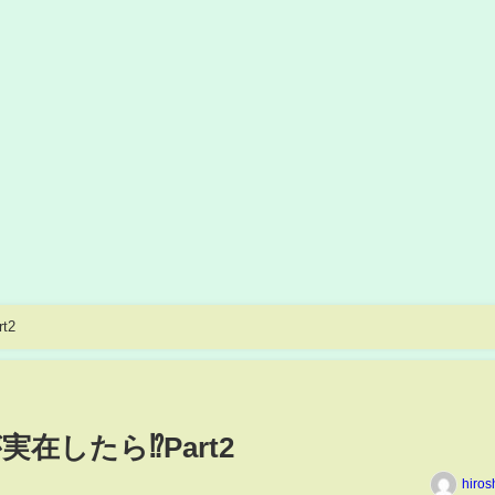
t2
在したら⁉Part2
hiros