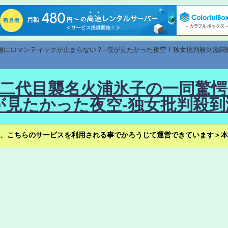
速報にロマンティックが止まらない？--僕が見たかった夜空！独女批判殺到激闘
！--二代目襲名火浦氷子の一同
見たかった夜空-独女批判殺到
、こちらのサービスを利用される事でかろうじて運営できています＞本