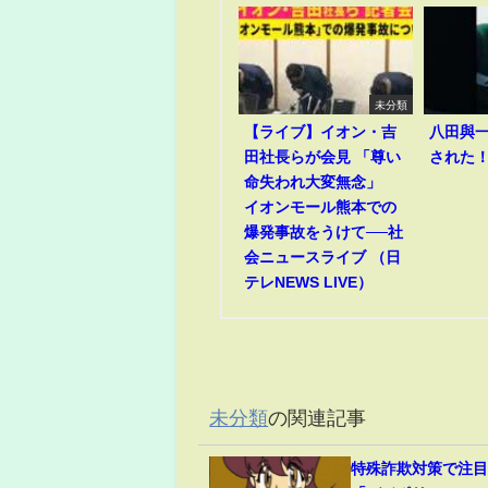
未分類
【ライブ】イオン・吉
八田與
田社長らが会見 「尊い
された
命失われ大変無念」
イオンモール熊本での
爆発事故をうけて──社
会ニュースライブ （日
テレNEWS LIVE）
未分類
の関連記事
特殊詐欺対策で注