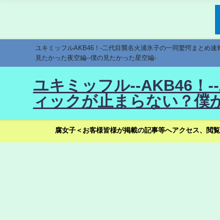
ユキミッフルAKB46！-二代目襲名火浦氷子の一同驚愕まとめ
見たかった夜空編--僕の見たかった星空編-
ユキミッフル--AKB46
ィックが止まらない？僕が
腐女子＜お客様皆様が掲載の記事等へアクセス、閲覧