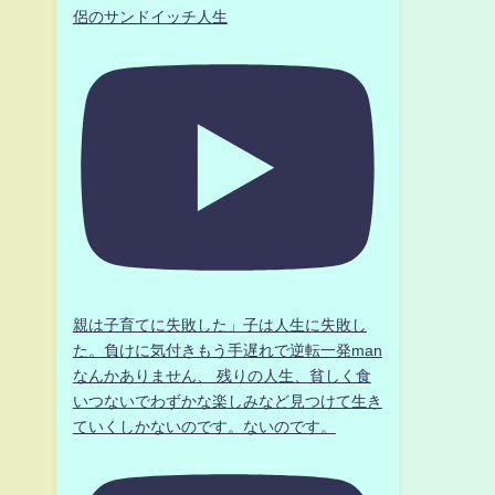
侶のサンドイッチ人生
親は子育てに失敗した」子は人生に失敗し
た。負けに気付きもう手遅れで逆転一発man
なんかありません、 残りの人生、貧しく食
いつないでわずかな楽しみなど見つけて生き
ていくしかないのです。ないのです。