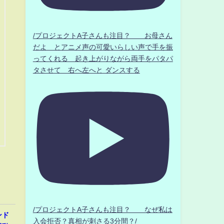
/プロジェクトA子さんも注目？ お母さん
だよ とアニメ声の可愛いらしい声で手を振
ってくれる 起き上がりながら両手をパタパ
タさせて 右へ左へと ダンスする
/プロジェクトA子さんも注目？ なぜ私は
ンド
入会拒否？真相が刺さる3分間？/