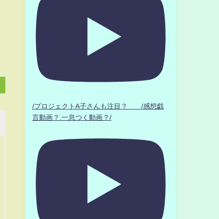
/プロジェクトA子さんも注目？ /感想戯
言動画？.一息つく動画？/