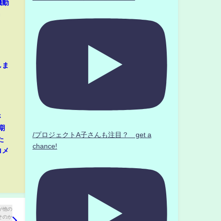
機動
』
しま
さ
期
/プロジェクトA子さんも注目？ get a
た
chance!
コメ