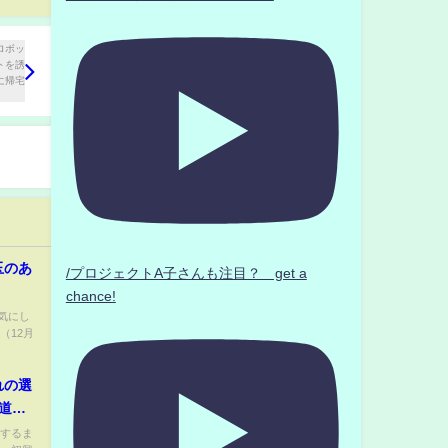
玉のあ
/プロジェクトA子さんも注目？ get a
chance!
気にし
（12月
れの選
道
にするま