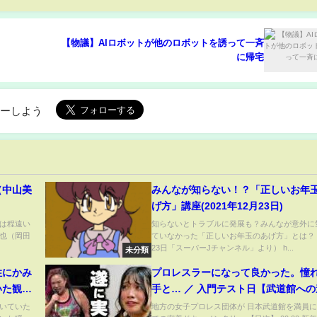
【物議】AIロボットが他のロボットを誘って一斉
に帰宅
ローしよう
（中山美
みんなが知らない！？「正しいお年
げ方」講座(2021年12月23日)
とは程遠い
知らないとトラブルに発展も？みんなが意外に
也（岡田
ていなかった「正しいお年玉のあげ方」とは？ 
23日「スーパーJチャンネル」より） h...
未分類
性にかみ
プロレスラーになって良かった。憧
いた観光
手と… ／ 入門テスト日【武道館への
Ep.9】
いていた
地方の女子プロレス団体が 日本武道館を満員