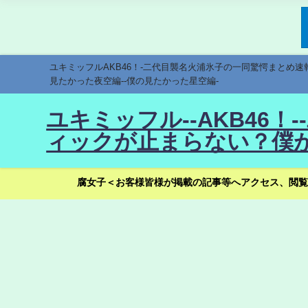
ユキミッフルAKB46！-二代目襲名火浦氷子の一同驚愕まとめ
見たかった夜空編--僕の見たかった星空編-
ユキミッフル--AKB46
ィックが止まらない？僕が
腐女子＜お客様皆様が掲載の記事等へアクセス、閲覧