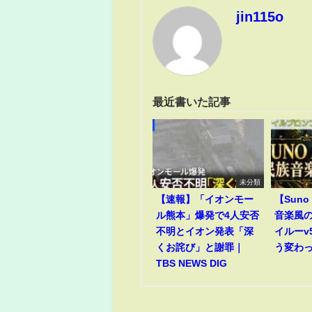
jin115o
最近書いた記事
未分類
【速報】「イオンモー
【Suno 
ル熊本」爆発で4人安否
音楽風
不明とイオン発表「深
イルーv
くお詫び」と謝罪｜
う変わ
TBS NEWS DIG