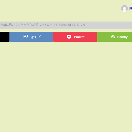
j
はてブ
Pocket
Feedly