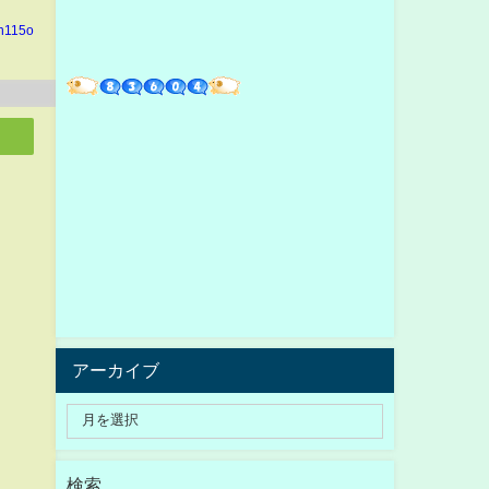
in115o
アーカイブ
検索