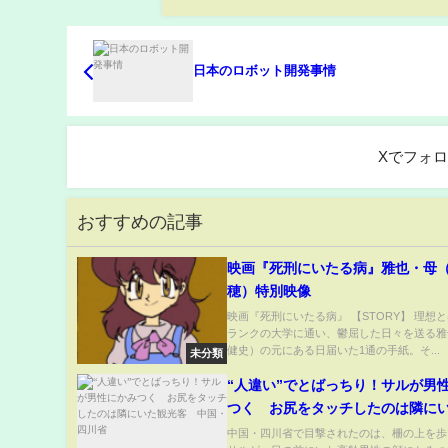
日本のロボット開発事情
Xでフォ
おすすめの記事
映画『死刑にいたる病』雅也・母
穂）特別映像
映画『死刑にいたる病』 【STORY】 理想
ランクの大学に通い、鬱屈した日々を送る雅
健史）の元にある日届いた1通の手紙。そ...
未分類
“人違い”でとばっちり！サルが男
つく お尻をタッチしたのは隣に
客 中国・四川省
中国・四川省で目撃されたのは、柵の上を歩