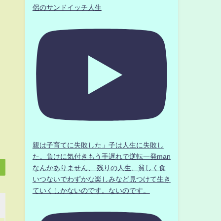
侶のサンドイッチ人生
親は子育てに失敗した」子は人生に失敗し
た。負けに気付きもう手遅れで逆転一発man
なんかありません、 残りの人生、貧しく食
いつないでわずかな楽しみなど見つけて生き
ていくしかないのです。ないのです。