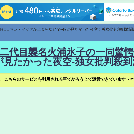
速報にロマンティックが止まらない？--僕が見たかった夜空！独女批判殺到激闘
！--二代目襲名火浦氷子の一同
見たかった夜空-独女批判殺到
、こちらのサービスを利用される事でかろうじて運営できています＞本