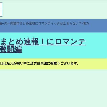
編--の一同驚愕まとめ速報にロマンティックが止まらない？-僕の
驚愕まとめ速報！にロマンテ
激闘編
日は足元が悪い中ご足労頂き誠に有難うございます。