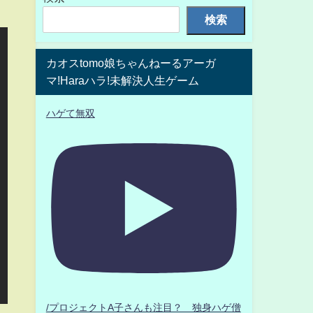
検索
カオスtomo娘ちゃんねーるアーガ
マ!Haraハラ!未解決人生ゲーム
ハゲて無双
/プロジェクトA子さんも注目？ 独身ハゲ僧