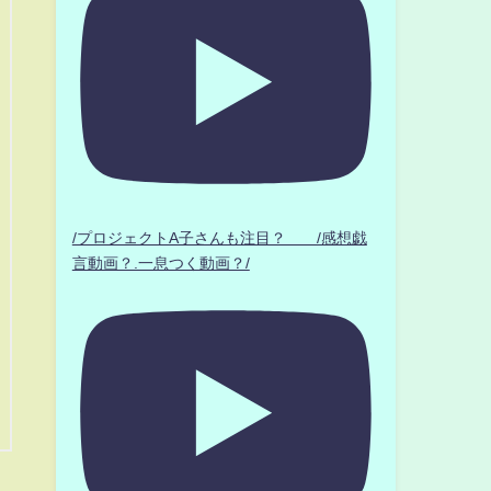
/プロジェクトA子さんも注目？ /感想戯
言動画？.一息つく動画？/