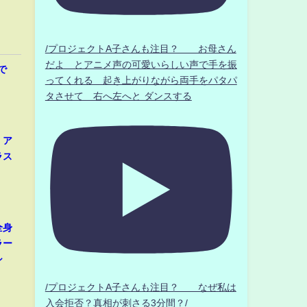
/プロジェクトA子さんも注目？ お母さん
だよ とアニメ声の可愛いらしい声で手を振
で
ってくれる 起き上がりながら両手をパタパ
タさせて 右へ左へと ダンスする
、ア
ラス
全身
ラー
シ
/プロジェクトA子さんも注目？ なぜ私は
入会拒否？真相が刺さる3分間？/