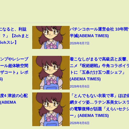
になると、利益
パチンコホール運営会社 10年間
！？」【2chまと
半減(ABEMA TIMES)
5chスレ】
2026年8月7日
ャンプやレシーブ
着こなしがまるで高級店と反響
ボール超体験空間
ニメ『呪術廻戦』牛角コラボイ
ンザコート』レポ
トに「五条だけ五つ星シェフ」
S)
(ABEMA TIMES)
2026年8月6日
度4 津波の心配
「とんでもない衣装で草」ほぼ
(ABEMA
網タイツ姿…ラテン系美女レス
の電撃復帰が話題「えらいセク
ー」(ABEMA TIMES)
2026年8月6日