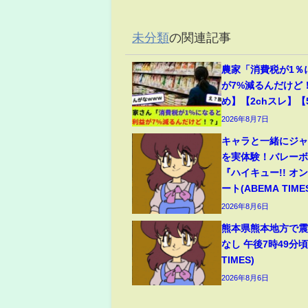
未分類
の関連記事
農家「消費税が1％
が7%減るんだけど
め】【2chスレ】【
2026年8月7日
キャラと一緒にジ
を実体験！バレー
『ハイキュー!! オ
ート(ABEMA TIME
2026年8月6日
熊本県熊本地方で震
なし 午後7時49分頃
TIMES)
2026年8月6日