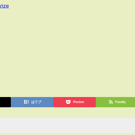
rize
はてブ
Pocket
Feedly