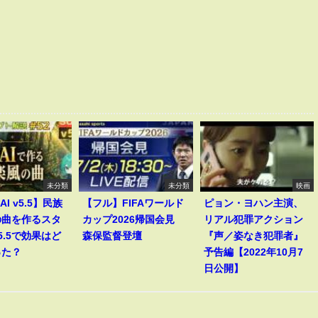
未分類
未分類
映画
AI v5.5】民族
【フル】FIFAワールド
ピョン・ヨハン主演、
の曲を作るスタ
カップ2026帰国会見
リアル犯罪アクション
5.5で効果はど
森保監督登壇
『声／姿なき犯罪者』
った？
予告編【2022年10月7
日公開】