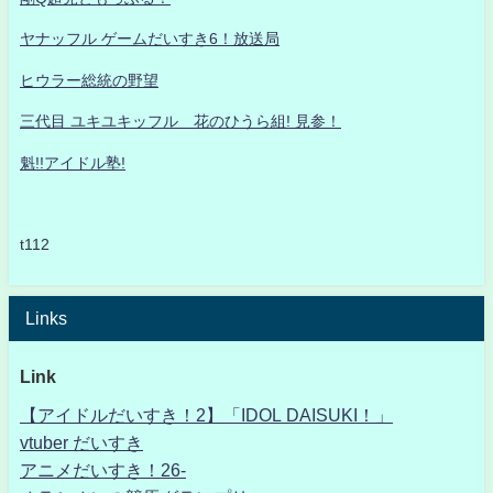
ヤナッフル ゲームだいすき6！放送局
ヒウラー総統の野望
三代目 ユキユキッフル 花のひうら組! 見参！
魁!!アイドル塾!
t112
Links
Link
【アイドルだいすき！2】「IDOL DAISUKI！」
vtuber だいすき
アニメだいすき！26-