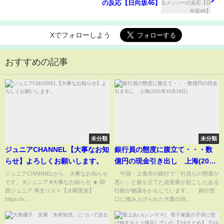
の反応【日向坂46】
Xでフォローしよう
おすすめの記事
未分類
未分類
ジュニアCHANNEL【大事なお知
銀行員の態度に腹立て・・・数
らせ】よろしくお願いします。
億円の現金引き出し 上海(2021
年10月18日)
ジュニアCHANNELから、大事なお知らせ
中国・上海市の銀行で「行員らの態度が
です。 #ジュニア #大事なお知らせ ★ 関
悪い」と腹を立てた資産家が起こしたある
西ジュニア 再生リスト【火曜更新】
行動が物議をかもしています。 銀行窓
https://x...
口に積み上げられた大量の現...