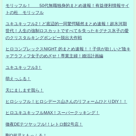
モリッフル！ 50代無職独身的まとめ速報！有益便利情報サイ
トの杜 モリッフル
ユキユキッフル2！ど底辺的一同驚愕騒然まとめ速報！超氷河期
世代！人生の強制ロスカットですべてを失ったキグナス氷子の愛
のクリスタルキングボンビー脱出大作戦
ヒロコンプレックスNIGHT 的まとめ速報！！子供が欲しいど陰キ
ャアラフィフ女子のめざせ！専業主婦！婚活計画編
ユキユキッフル3！
萌えっふる！
天にまします我ら！
ヒロシッフル！ヒロシデース山さんのリフォームひとりDIY！！
ヒロユキユキッフルMAX！スーパークッキング！
徹夜DEテツヤッフル!！レトロ館2号店！
剛Q超児ともっふる！