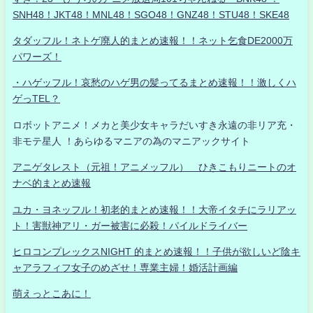
SNH48！JKT48！MNL48！SGO48！GNZ48！STU48！SKE48
タダッフル！ネトゲ廃人的まとめ速報！！ネット乞食DE2000万
パワーズ！
・ハゲッフル！哀愁のハゲ男の髪ってるまとめ速報！！激しくハ
ゲっTEL？
ロボットアニメ！メカと美少女キャラだいすき永遠の非リア充・
非モテ星人 ！あらゆるマニアの為のマニアックサイト
アニゲタレスト（元祖！アニメッフル） ひきこもりニートのオ
ナベ的まとめ速報
ユカ・ヨネッフル！初老的まとめ速報！！大帝イタチにラリアッ
ト！害獣神アリ・ガー被害に必殺！パイルドライバー
ヒロコンプレックスNIGHT 的まとめ速報！！子供が欲しいど陰キ
ャアラフィフ女子のめざせ！専業主婦！婚活計画編
萌えっとこあに！