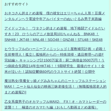
おすすめサイト
おネコさん的まとめ速報 僕の彼女はエリーちゃん人形！豆腐メ
ンタルメンヘラ電波中年アルバイターのぬいぐるみ男子末路編
アイドッフル！ ワタクシ的まとめ速報 地下格闘アイドルだい
すき！23 ひうらのアニメ放送局101ちゃんねる BNK48 ！
SNH48！JKT48！MNL48！SGO48！GNZ48！STU48！SKE48
ヒウラッフルのハーニーフィニッシュゴミ屋敷補完計画 ＜必殺！
生前整理人！孤立し孤独死からの～特殊清掃・遺品整理への道F
完結編＞ キャッシング計1500万返済：厨二病借金3500万円！う
つ病統合失調症14年生HKT46！！9期研究生、最後のサイト！全
米が泣いた！認知症鬱病60代のラストサイト絶賛！公開中
魔法熟女/美魔女ッ娘メグみみちゃんのニートッフルステーション
MAX！ ニート仙人仙女の映画三昧老後生活！（無職孤独居老人的
まとめ速報Z)]
乙女系腐男子のオカマッフルMAX2- FX！オ・カマトレーダーの
逆襲！！ 極道のオカマたち編（おもしろ動画まとめ速報）