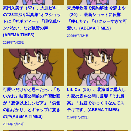
武田久美子（57）、大胆ビキニ
未成年飲酒で契約解除 今森まや
の“23年ぶり写真集”オフショッ
（20）、最新ショットに反響
トに「神ボディー」「現役感ハ
「痩せた?」「セクシーすぎて可
ンパない」など絶賛の声
愛い」(ABEMA TIMES)
(ABEMA TIMES)
2026年7月24日
2026年7月28日
可愛いだけかと思ったら…『ち
LiLiCo（55）、北海道に購入し
いかわ』映画公開前の予習動画
た家の庭を公開し反響「うわ最
が「想像以上にシビア」「労働
高」「お庭でゆっくりなんてス
の話ばかり」とギャップに驚き
テキです」(ABEMA TIMES)
の声(ABEMA TIMES)
2026年7月22日
2026年7月23日