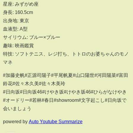
星座: みずがめ座
身長: 160.5cm
出身地: 東京
血液型: A型
サイリウム: ブルー×ブルー
趣味: 映画鑑賞
特技: ソフトテニス、レジ打ち、トトロのお婆ちゃんのモノ
マネ
#加藤史帆#正源司陽子#平尾帆夏#山口陽世#河田陽菜#富田
鈴花#佐々木久美#佐々木美玲
#日向坂#日向坂46#けやき坂#けやき坂46#ひらがなけやき
#オードリー#若林#春日#showroom#文字起こし#日向坂で
会いましょう
powered by
Auto Youtube Summarize