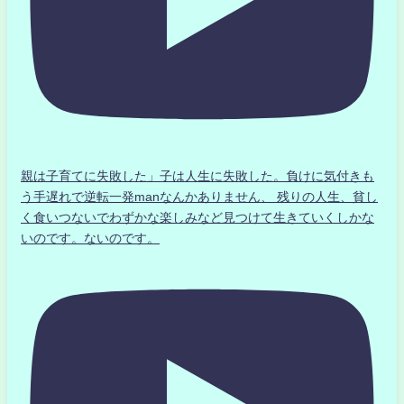
親は子育てに失敗した」子は人生に失敗した。負けに気付きも
う手遅れで逆転一発manなんかありません、 残りの人生、貧し
く食いつないでわずかな楽しみなど見つけて生きていくしかな
いのです。ないのです。