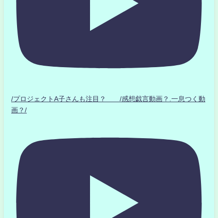
/プロジェクトA子さんも注目？ /感想戯言動画？.一息つく動
画？/