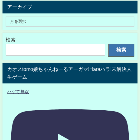
アーカイブ
検索
検索
カオスtomo娘ちゃんねーるアーガマ!Haraハラ!未解決人
生ゲーム
ハゲて無双