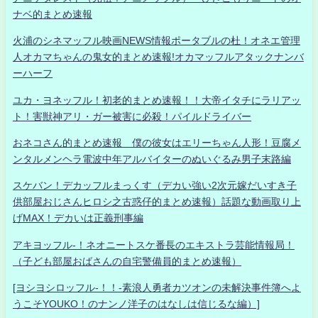
ナベ的まとめ速報
火浦のシネマッフル映画NEWS情報ポータブルの杜！オネエ管理
人オカマちゃんの鬼女的まとめ速報!オカマッフルアタックナンバ
ーハーフ
ユカ・ヨネッフル！初老的まとめ速報！！大帝イタチにラリアッ
ト！害獣神アリ・ガー被害に必殺！パイルドライバー
おネコさん的まとめ速報 僕の彼女はエリーちゃん人形！豆腐メ
ンタルメンヘラ電波中年アルバイターのぬいぐるみ男子末路編
スケバン！デカッフルまっくす（デカい強い2次元嫁だいすき子
供部屋おじさんヒロシ之古惑仔的まとめ速報）話題な動画取り上
げMAX！デカいは正義刑事編
アキヨッフル-！ネオニートスケ番長のエキストラ芸能情報局！
（子ども部屋おばさんの自宅警備員的まとめ速報）
[ヨシヨシロッフル-！！-素浪人勇者カツオンの未解決事件簿へよ
うこそYOUKO！のナンノ洋子のはなしは信じるな編）]