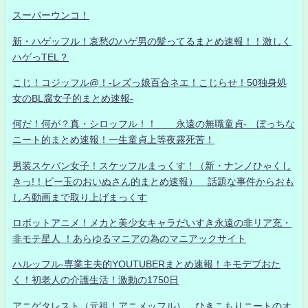
スーパーウンコ！
新・ハゲッフル！哀愁のハゲ男の髪ってるまとめ速報！！激しく
ハゲっTEL？
こじ！コジッフル@！-レズっ娘百合ネエ！こじらせ！50独身処
女のBL腐女子的まとめ速報-
何だ！何が？真・シロッフル！！ 永遠の無職童貞- ぼっちな
ニート的まとめ速報！一生童貞上等夜露死苦！
男装スケバン女子！スケッフルまっくす！（新・ナンノひゃくし
きっ!！ビー玉のおいぬさん的まとめ速報） 話題な事件からおも
しろ動画まで取り上げまっくす
ロボットアニメ！メカと美少女キャラだいすき永遠の非リア充・
非モテ星人 ！あらゆるマニアの為のマニアックサイト
ハルッフル-専業主夫的YOUTUBERまとめ速報！キモデブおた
く！初老人の介護生活！激動の1750日
アニゲタレスト（元祖！アニメッフル） ひきこもりニートのオ