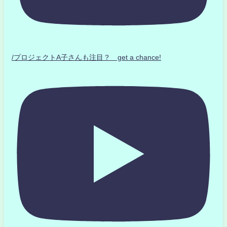
/プロジェクトA子さんも注目？ get a chance!