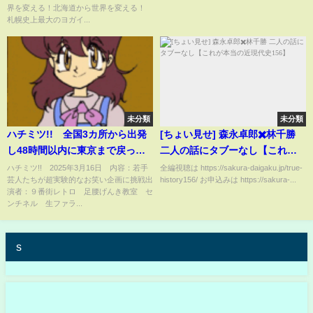
界を変える！北海道から世界を変える！
札幌史上最大のヨガイ...
未分類
未分類
ハチミツ!! 全国3カ所から出発
[ちょい見せ] 森永卓郎✖️林千勝
し48時間以内に東京まで戻って
二人の話にタブーなし【これが
来られるか？ 後編 3月16日
本当の近現代史156】
ハチミツ!! 2025年3月16日 内容：若手
全編視聴は https://sakura-daigaku.jp/true-
芸人たちが超実験的なお笑い企画に挑戦出
history156/ お申込みは https://sakura-...
演者：９番街レトロ 足腰げんき教室 セ
ンチネル 生ファラ...
s