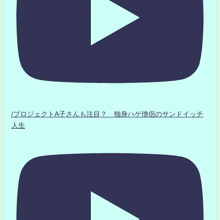
/プロジェクトA子さんも注目？ 独身ハゲ僧侶のサンドイッチ
人生