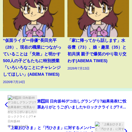
“仮面ライダー俳優”長田光平
「家に帰ってから話します」水
（28）、現在の職業につながっ
谷豊（73）、娘・趣里（35）と
ていることは「失敗」と明かす
初共演 親子で爆笑のやり取り交
500人の子どもたちに特別授業
わす(ABEMA TIMES)
「いろいろなことにチャレンジ
2026年7月13日
してほしい」(ABEMA TIMES)
2026年7月14日
第1️⃣回 日向坂46デコ出しグランプリ?結果発表❗️ご投
票ありがとうございました✨ロッククライミグ? #日
向坂46 #hinatazaka46
「上級おひさま」と「汚ひさま」に対するメンバー