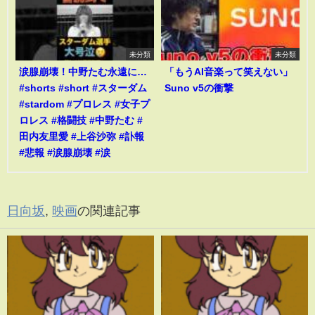
未分類
未分類
涙腺崩壊！中野たむ永遠に…
「もうAI音楽って笑えない」
#shorts #short #スターダム
Suno v5の衝撃
#stardom #プロレス #女子プ
ロレス #格闘技 #中野たむ #
田内友里愛 #上谷沙弥 #訃報
#悲報 #涙腺崩壊 #涙
日向坂
,
映画
の関連記事