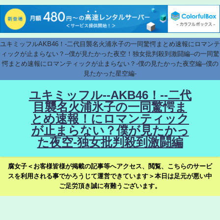
ユキミッフルAKB46！-二代目襲名火浦氷子の一同驚愕まとめ速報にロマンテ
ィックが止まらない？--僕が見たかった夜空！独女批判殺到激闘編--の一同驚
愕まとめ速報にロマンティックが止まらない？-僕の見たかった夜空編--僕の
見たかった星空編-
ユキミッフル--AKB46！--二代
目襲名火浦氷子の一同驚愕ま
とめ速報！にロマンティック
が止まらない？僕が見たかっ
た夜空-独女批判殺到激闘編
腐女子＜お客様皆様が掲載の記事等へアクセス、閲覧、こちらのサービ
スを利用される事でかろうじて運営できています＞本日は足元が悪い中
ご足労頂き誠に有難うございます。