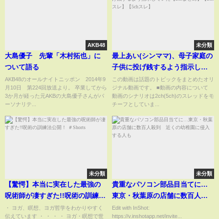
AKB48
未分類
大島優子 先輩「木村拓也」に
最上あい(シンママ)、母子家庭の
ついて語る
子供に投げ銭するよう指示して
いた【2chまとめ】【2chスレ】
AKB48のオールナイトニッポン 2014年9
この動画は話題のトピックをまとめたオリ
月10日 第224回放送より。 卒業してから
ジナル動画です。 ■動画の内容について
【5chスレ】
3か月が経った元AKBの大島優子さんがパ
動画のシナリオは2ch(5ch)のスレッドをモ
ーソナリテ...
チーフとしていま...
未分類
未分類
【驚愕】本当に実在した最強の
貴重なパソコン部品目当てに…
呪術師が凄すぎた!!呪術の訓練法
東京・秋葉原の店舗に数百人殺
公開！ ＃Shorts
到 近くの幼稚園に侵入する人
・ ヨガ、瞑想、ヨガ哲学をわかりやすく
Edit with InShot:
伝えています ・ ・ ・ ・ ヨガ・瞑想で世
https://v.inshotapp.net/invite...
も