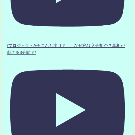
/プロジェクトA子さんも注目？ なぜ私は入会拒否？真相が
刺さる3分間？/