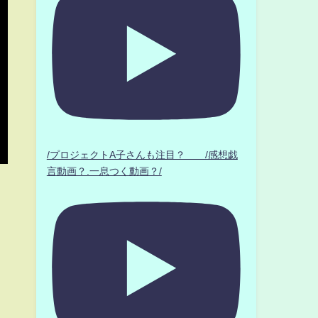
/プロジェクトA子さんも注目？ /感想戯
言動画？.一息つく動画？/