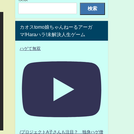
検索
カオスtomo娘ちゃんねーるアーガ
マ!Haraハラ!未解決人生ゲーム
ハゲて無双
/プロジェクトA子さんも注目？ 独身ハゲ僧