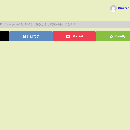
machin
はてブ
Pocket
Feedly