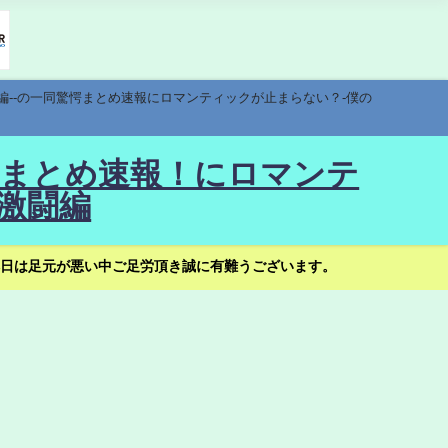
編--の一同驚愕まとめ速報にロマンティックが止まらない？-僕の
驚愕まとめ速報！にロマンテ
激闘編
日は足元が悪い中ご足労頂き誠に有難うございます。