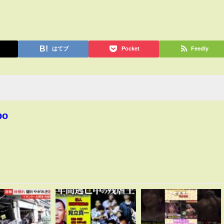
はてブ
Pocket
Feedly
bo