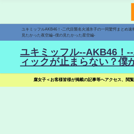
ユキミッフルAKB46！-二代目襲名火浦氷子の一同驚愕まとめ
見たかった夜空編--僕の見たかった星空編-
ユキミッフル--AKB46
ィックが止まらない？僕が
腐女子＜お客様皆様が掲載の記事等へアクセス、閲覧