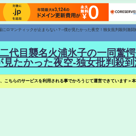
速報にロマンティックが止まらない？--僕が見たかった夜空！独女批判殺到激闘
！--二代目襲名火浦氷子の一同
見たかった夜空-独女批判殺到
、こちらのサービスを利用される事でかろうじて運営できています＞本