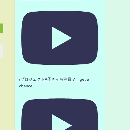
/プロジェクトA子さんも注目？ get a
chance!