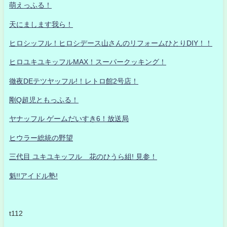
萌えっふる！
天にまします我ら！
ヒロシッフル！ヒロシデース山さんのリフォームひとりDIY！！
ヒロユキユキッフルMAX！スーパークッキング！
徹夜DEテツヤッフル!！レトロ館2号店！
剛Q超児ともっふる！
ヤナッフル ゲームだいすき6！放送局
ヒウラー総統の野望
三代目 ユキユキッフル 花のひうら組! 見参！
魁!!アイドル塾!
t112