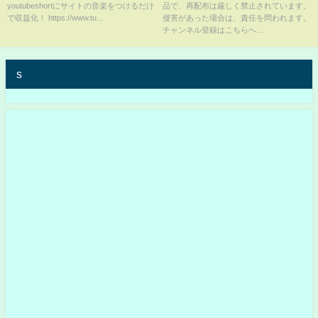
youtubeshortにサイトの音楽をつけるだけ
品で、再配布は厳しく禁止されています。
ていた泣き寝入りを強いられた
で収益化！ https://www.tu...
侵害があった場合は、責任を問われます。
実態がヤバい..木村拓哉を馬鹿に
チャンネル登録はこちらへ...
し続けた裏側や番組で語った鮒k
の真相に驚愕...
s