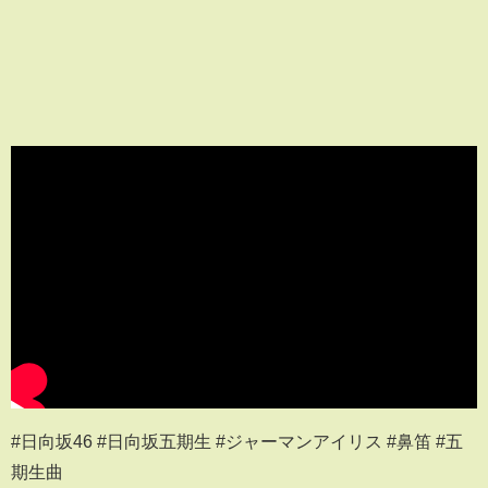
#日向坂46 #日向坂五期生 #ジャーマンアイリス #鼻笛 #五
期生曲