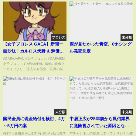
プロレス
未分類
【女子プロレス GAEA】新聞一
僕が見たかった青空、6thシング
面沙汰！カルロス天野 & 輝優優
ル発売決定
vs 尾崎魔弓 & KAORU 2003年1
#GAEAJAPAN #女子プロレス #GAEAISM
...
女子プロレス GAEAJAPAN 10年の映像ア
月12日＠後楽園ホール
ーカイブより、過去の名勝負・注目の試...
未分類
未分類
国民全員に現金給付を検討、4万
中居正広が25年前から風俗業界
～5万円の案
に危険視されていた原因となっ
た異常性癖...歴代被害者達が語っ
#雑学 #豆知識 #心理学 #行動 #行動心理学
本チャンネルの動画はすべてオリジナル作