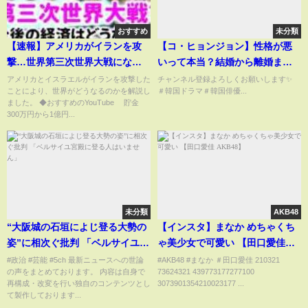
おすすめ
未分類
【速報】アメリカがイランを攻
【コ・ヒョンジョン】性格が悪
撃…世界第三次世界大戦にな
いって本当？結婚から離婚まで
る？今後の経済を予想
の詳細についても！
アメリカとイスラエルがイランを攻撃した
チャンネル登録よろしくお願いします✨
ことにより、世界がどうなるのかを解説し
＃韓国ドラマ＃韓国俳優...
ました。 ◆おすすめのYouTube 貯金
300万円から1億円...
未分類
AKB48
“大阪城の石垣によじ登る大勢の
【インスタ】まなか めちゃくち
姿”に相次ぐ批判 「ベルサイユ宮
ゃ美少女で可愛い 【田口愛佳
殿に登る人はいません」
AKB48】
#政治 #芸能 #5ch 最新ニュースへの世論
#AKB48 #まなか ＃田口愛佳 210321
の声をまとめております。 内容は自身で
73624321 439773177277100
再構成・改変を行い独自のコンテンツとし
3073901354210023177 ...
て製作しております...