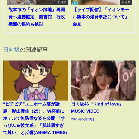
未分類
未分類
熊本市の「イオン跡地」再開
【ライブ配信】「イオンモー
発へ連携協定 図書館、行政
ル熊本の爆発事故について」
機能の集約も検討
会見
日向坂
の関連記事
“ピチピチ”ユニホーム姿が話
日向坂46『Kind of love』
題・影山優佳（25）、W杯前に
MUSIC VIDEO
ホテルで無防備な姿を公開 「す
2026年5月13日
っぴん＆彼女感」「肌綺麗すぎ
て尊い」と反響(ABEMA TIMES)