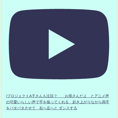
/プロジェクトA子さんも注目？ お母さんだよ とアニメ声
の可愛いらしい声で手を振ってくれる 起き上がりながら両手
をパタパタさせて 右へ左へと ダンスする