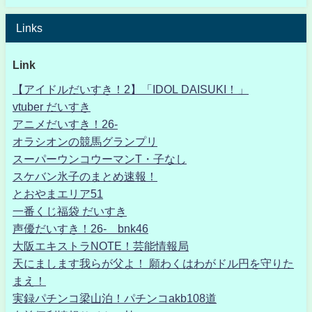
Links
Link
【アイドルだいすき！2】「IDOL DAISUKI！」
vtuber だいすき
アニメだいすき！26-
オラシオンの競馬グランプリ
スーパーウンコウーマンT・子なし
スケバン氷子のまとめ速報！
とおやまエリア51
一番くじ福袋 だいすき
声優だいすき！26- bnk46
大阪エキストラNOTE！芸能情報局
天にまします我らが父よ！ 願わくはわがドル円を守りた
まえ！
実録パチンコ梁山泊！パチンコakb108道