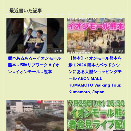
最近書いた記事
未分類
未分類
熊本あるある～イオンモール
【熊本】イオンモール熊本を
熊本～🖼️#リブワーク #イオ
歩く2024 熊本のベッドタウ
ン #イオンモール #熊本
ンにある大型ショッピングモ
ール AEON MALL
KUMAMOTO Walking Tour,
Kumamoto, Japan