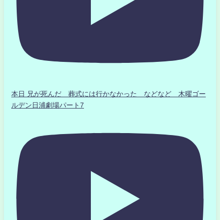
本日 兄が死んだ 葬式には行かなかった などなど 木曜ゴー
ルデン日浦劇場パート7