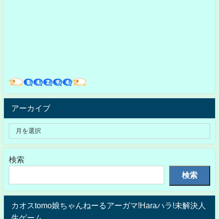
アーカイブ
検索
検索
カオスtomo娘ちゃんねーるアーガマ!Haraハラ!未解決人
生ゲーム