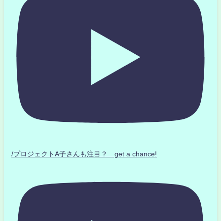
/プロジェクトA子さんも注目？ get a chance!