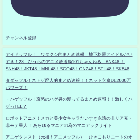
チャンネル登録
アイドッフル！ ワタクシ的まとめ速報 地下格闘アイドルだい
すき！23 ひうらのアニメ放送局101ちゃんねる BNK48 ！
SNH48！JKT48！MNL48！SGO48！GNZ48！STU48！SKE48
タダッフル！ネトゲ廃人的まとめ速報！！ネット乞食DE2000万
パワーズ！
・ハゲッフル！哀愁のハゲ男の髪ってるまとめ速報！！激しくハ
ゲっTEL？
ロボットアニメ！メカと美少女キャラだいすき永遠の非リア充・
非モテ星人 ！あらゆるマニアの為のマニアックサイト
アニゲタレスト（元祖！アニメッフル） ひきこもりニートのオ