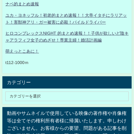
ナベ的まとめ速報
ユカ・ヨネッフル！初老的まとめ速報！！大帝イタチにラリアッ
ト！害獣神アリ・ガー被害に必殺！パイルドライバー
ヒロコンプレックスNIGHT 的まとめ速報！！子供が欲しいど陰キ
ャアラフィフ女子のめざせ！専業主婦！婚活計画編
萌えっとこあに！
t112-1000ｍ
カテゴリー
動画やサムネイルで使用している映像の著作権や肖像権
等は全てその権利所有者様に帰属いたします。申しわけ
ございません。お客様からの要望、問題がある記事を削