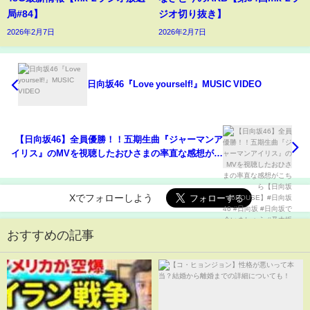
局#84】
ジオ切り抜き】
2026年2月7日
2026年2月7日
日向坂46『Love yourself!』MUSIC VIDEO
【日向坂46】全員優勝！！五期生曲『ジャーマンア
イリス』のMVを視聴したおひさまの率直な感想がこ
ちら【日向坂46HOUSE】#日向坂46 #日向坂 #日向
坂で会いましょう #乃木坂46 #櫻坂46
Xでフォローしよう
おすすめの記事