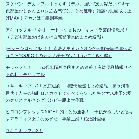
スケバン！デカッフルまっくす（デカい強い2次元嫁だいすき子
供部屋おじさんヒロシ之古惑仔的まとめ速報）話題な動画取り上
げMAX！デカいは正義刑事編
アキヨッフル-！ネオニートスケ番長のエキストラ芸能情報局！
（子ども部屋おばさんの自宅警備員的まとめ速報）
[ヨシヨシロッフル-！！-素浪人勇者カツオンの未解決事件簿へよ
うこそYOUKO！のナンノ洋子のはなしは信じるな編）]
モリッフル！ 50代無職独身的まとめ速報！有益便利情報サイ
トの杜 モリッフル
ユキユキッフル2！ど底辺的一同驚愕騒然まとめ速報！超氷河期
世代！人生の強制ロスカットですべてを失ったキグナス氷子の愛
のクリスタルキングボンビー脱出大作戦
ヒロコンプレックスNIGHT 的まとめ速報！！子供が欲しいど陰キ
ャアラフィフ女子のめざせ！専業主婦！婚活計画編
ユキユキッフル3！