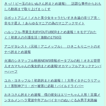
きっ!！ビー玉のおいぬさん的まとめ速報） 話題な事件からおも
しろ動画まで取り上げまっくす
ロボットアニメ！メカと美少女キャラだいすき永遠の非リア充・
非モテ星人 ！あらゆるマニアの為のマニアックサイト
ハルッフル-専業主夫的YOUTUBERまとめ速報！キモデブおた
く！初老人の介護生活！激動の1750日
アニゲタレスト（元祖！アニメッフル） ひきこもりニートのオ
ナベ的まとめ速報
火浦のシネマッフル映画NEWS情報ポータブルの杜！オネエ管理
人オカマちゃんの鬼女的まとめ速報!オカマッフルアタックナンバ
ーハーフ
ユカ・ヨネッフル！初老的まとめ速報！！大帝イタチにラリアッ
ト！害獣神アリ・ガー被害に必殺！パイルドライバー
おネコさん的まとめ速報 僕の彼女はエリーちゃん人形！豆腐メ
ンタルメンヘラ電波中年アルバイターのぬいぐるみ男子末路編