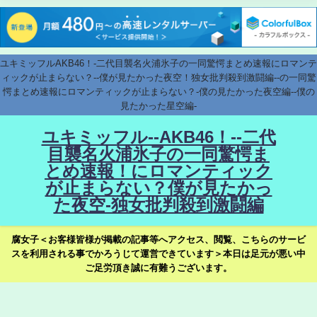
ユキミッフルAKB46！-二代目襲名火浦氷子の一同驚愕まとめ速報にロマンテ
ィックが止まらない？--僕が見たかった夜空！独女批判殺到激闘編--の一同驚
愕まとめ速報にロマンティックが止まらない？-僕の見たかった夜空編--僕の
見たかった星空編-
ユキミッフル--AKB46！--二代
目襲名火浦氷子の一同驚愕ま
とめ速報！にロマンティック
が止まらない？僕が見たかっ
た夜空-独女批判殺到激闘編
腐女子＜お客様皆様が掲載の記事等へアクセス、閲覧、こちらのサービ
スを利用される事でかろうじて運営できています＞本日は足元が悪い中
ご足労頂き誠に有難うございます。