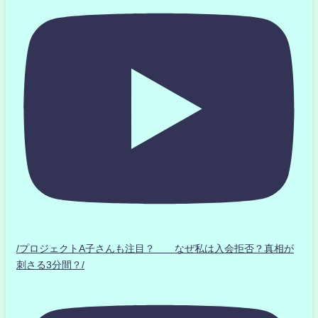
/プロジェクトA子さんも注目？ なぜ私は入会拒否？真相が
刺さる3分間？/