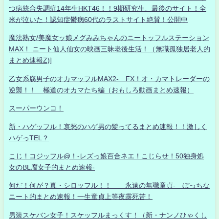
つ病統合失調症14年生HKT46！！9期研究生、最後のサイト！全
米が泣いた！認知症鬱病60代のラストサイト絶賛！公開中
魔法熟女/美魔女ッ娘メグみみちゃんのニートッフルステーション
MAX！ ニート仙人仙女の映画三昧老後生活！（無職孤独居老人的
まとめ速報Z)]
乙女系腐男子のオカマッフルMAX2- FX！オ・カマトレーダーの
逆襲！！ 極道のオカマたち編（おもしろ動画まとめ速報）
スーパーウンコ！
新・ハゲッフル！哀愁のハゲ男の髪ってるまとめ速報！！激しく
ハゲっTEL？
こじ！コジッフル@！-レズっ娘百合ネエ！こじらせ！50独身処
女のBL腐女子的まとめ速報-
何だ！何が？真・シロッフル！！ 永遠の無職童貞- ぼっちな
ニート的まとめ速報！一生童貞上等夜露死苦！
男装スケバン女子！スケッフルまっくす！（新・ナンノひゃくし