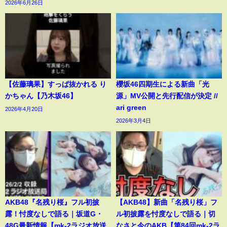
2026年6月26日
【佐藤璃果】すっぱ抜かれる り
櫻坂46四期生による新曲「光
かちゃん【乃木坂46】
源」MV公開と先行配信が決定 //
ari green
2026年4月20日
2026年3月4日
AKB48『名残り桜』フル初披
【AKB48】新曲「名残り桜」フ
露！忖度なしで語る｜坂道G・
ル初披露を忖度なしで語る｜切
48G最新情報【mk-2ラジオ放送
なさと今のAKB【第84回mk-2ラ