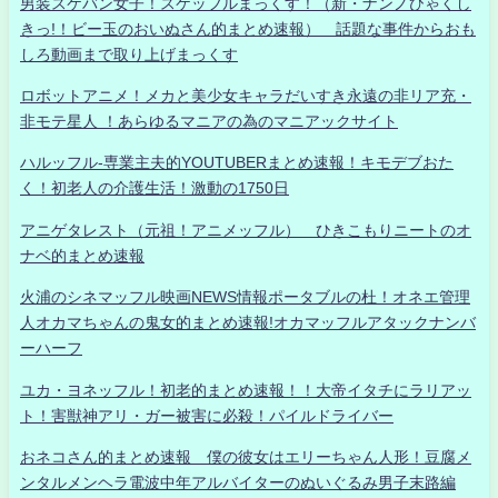
男装スケバン女子！スケッフルまっくす！（新・ナンノひゃくし
きっ!！ビー玉のおいぬさん的まとめ速報） 話題な事件からおも
しろ動画まで取り上げまっくす
ロボットアニメ！メカと美少女キャラだいすき永遠の非リア充・
非モテ星人 ！あらゆるマニアの為のマニアックサイト
ハルッフル-専業主夫的YOUTUBERまとめ速報！キモデブおた
く！初老人の介護生活！激動の1750日
アニゲタレスト（元祖！アニメッフル） ひきこもりニートのオ
ナベ的まとめ速報
火浦のシネマッフル映画NEWS情報ポータブルの杜！オネエ管理
人オカマちゃんの鬼女的まとめ速報!オカマッフルアタックナンバ
ーハーフ
ユカ・ヨネッフル！初老的まとめ速報！！大帝イタチにラリアッ
ト！害獣神アリ・ガー被害に必殺！パイルドライバー
おネコさん的まとめ速報 僕の彼女はエリーちゃん人形！豆腐メ
ンタルメンヘラ電波中年アルバイターのぬいぐるみ男子末路編