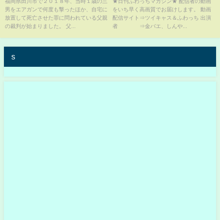
死” 父親の初公判で明かされ
食べに行く4月11日
福岡県田川市で２０１８年、当時１歳の三
★日刊ふわっちマガジン★ 配信者の動画
男をエアガンで何度も撃ったほか、自宅に
をいち早く高画質でお届けします。 動画
た“事件現場” (23/01/16 17:10)
放置して死亡させた罪に問われている父親
配信サイト⇒ツイキャス＆ふわっち 出演
の裁判が始まりました。 父...
者 ⇒金バエ、しんや...
s