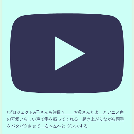
/プロジェクトA子さんも注目？ お母さんだよ とアニメ声
の可愛いらしい声で手を振ってくれる 起き上がりながら両手
をパタパタさせて 右へ左へと ダンスする