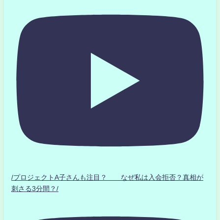
/プロジェクトA子さんも注目？ なぜ私は入会拒否？真相が
刺さる3分間？/