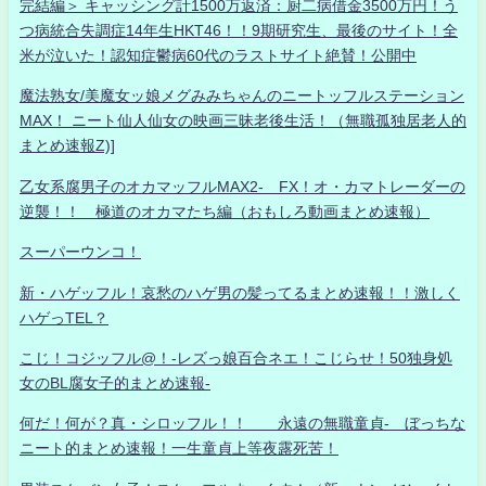
完結編＞ キャッシング計1500万返済：厨二病借金3500万円！う
つ病統合失調症14年生HKT46！！9期研究生、最後のサイト！全
米が泣いた！認知症鬱病60代のラストサイト絶賛！公開中
魔法熟女/美魔女ッ娘メグみみちゃんのニートッフルステーション
MAX！ ニート仙人仙女の映画三昧老後生活！（無職孤独居老人的
まとめ速報Z)]
乙女系腐男子のオカマッフルMAX2- FX！オ・カマトレーダーの
逆襲！！ 極道のオカマたち編（おもしろ動画まとめ速報）
スーパーウンコ！
新・ハゲッフル！哀愁のハゲ男の髪ってるまとめ速報！！激しく
ハゲっTEL？
こじ！コジッフル@！-レズっ娘百合ネエ！こじらせ！50独身処
女のBL腐女子的まとめ速報-
何だ！何が？真・シロッフル！！ 永遠の無職童貞- ぼっちな
ニート的まとめ速報！一生童貞上等夜露死苦！