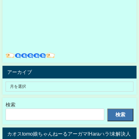
アーカイブ
検索
検索
カオスtomo娘ちゃんねーるアーガマ!Haraハラ!未解決人