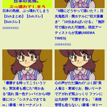
日本の気候、ぶっ壊れてしまう
「8階にどうやって描いた？」日
【2chまとめ】【2chスレ】
光鬼怒川・廃ホテルに“巨大落書
【5chスレ】
き” 「10分あればいける」「無許
可で描かれた可能性」現役アー
2026年8月8日
ティストらが見解(ABEMA
TIMES)
2026年8月8日
「優勝する時ってこういうツ
心の声がだだ漏れの“ぷく顔”美
モ」実況者も感じた“何かあ
人雀士・東城りお、熱いリーチ
る”流れ 混一色テンパイから3秒
でアガれず頬ぷっくり ファンに
後にロン「システムできてる
は大好評「可愛すぎる」「表情
w」/麻雀・Mトーナメント
管理も怠らない」/麻雀・Mトー