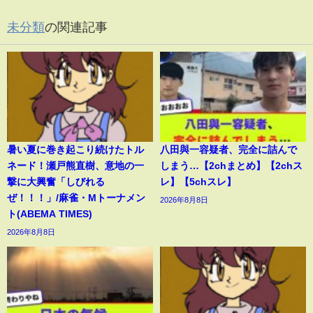
未分類
の関連記事
暑い夏に巻き起こり続けたトル
八田與一容疑者、完全に詰んで
ネード！瀬戸熊直樹、意地の一
しまう…【2chまとめ】【2chス
撃に大興奮「しびれる
レ】【5chスレ】
ぜ！！！」/麻雀・Mトーナメン
2026年8月8日
ト(ABEMA TIMES)
2026年8月8日