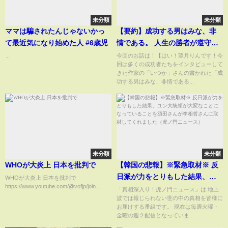
未分類
未分類
ママは騙されたんじゃないかっ
【要約】成功する男はみな、非
て最近気になり始めた人 #6歳児
情である。 人生の勝者が遵守す
る残酷すぎる行動原則61【いつ
...
今回のお話は！【はい！望月りんです！今
回は多くの成功者たちをインタビューして
か】
きた作家の「いつか」さんの書かれた「成
功する男はみな、非情である...
未分類
未分類
WHOが大炎上 日本を批判で
【韓国の悲報】※緊急取材※ 反
日派が力をとりもした結果、ユ
WHOが大炎上 日本を批判で
https://www.youtube.com/@vofjp/join...
ン大統領が大変なことになって
「真相深入り！虎ノ門ニュース」は 地上
波では報じられない世の中の真相を皆様に
いることを須田さんが李相哲さ
お届けする番組です。 現在は毎週火曜・
んに取材してくれました（虎ノ
金曜の週２配信となっていま...
門ニュース）