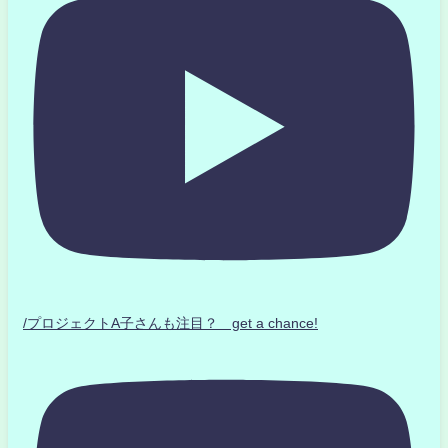
/プロジェクトA子さんも注目？ get a chance!