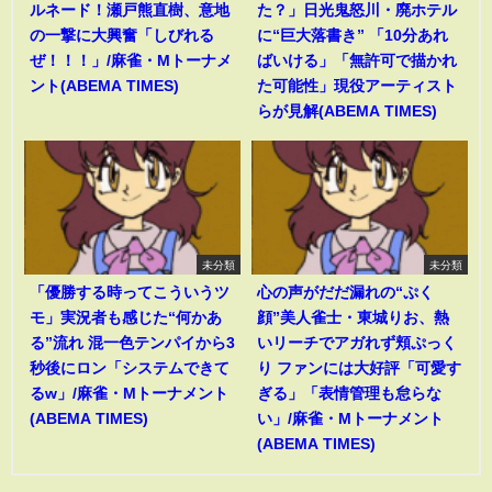
ルネード！瀬戸熊直樹、意地
た？」日光鬼怒川・廃ホテル
の一撃に大興奮「しびれる
に“巨大落書き” 「10分あれ
ぜ！！！」/麻雀・Mトーナメ
ばいける」「無許可で描かれ
ント(ABEMA TIMES)
た可能性」現役アーティスト
らが見解(ABEMA TIMES)
未分類
未分類
「優勝する時ってこういうツ
心の声がだだ漏れの“ぷく
モ」実況者も感じた“何かあ
顔”美人雀士・東城りお、熱
る”流れ 混一色テンパイから3
いリーチでアガれず頬ぷっく
秒後にロン「システムできて
り ファンには大好評「可愛す
るw」/麻雀・Mトーナメント
ぎる」「表情管理も怠らな
(ABEMA TIMES)
い」/麻雀・Mトーナメント
(ABEMA TIMES)