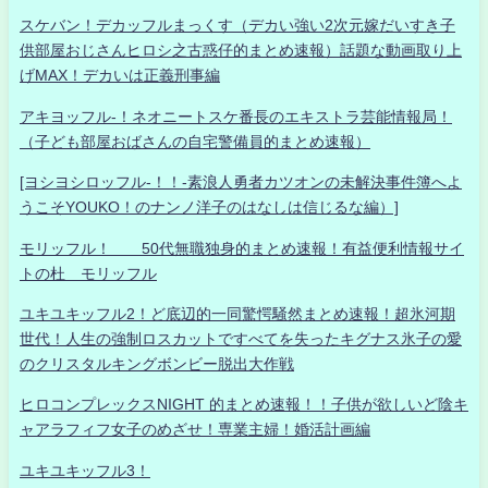
スケバン！デカッフルまっくす（デカい強い2次元嫁だいすき子
供部屋おじさんヒロシ之古惑仔的まとめ速報）話題な動画取り上
げMAX！デカいは正義刑事編
アキヨッフル-！ネオニートスケ番長のエキストラ芸能情報局！
（子ども部屋おばさんの自宅警備員的まとめ速報）
[ヨシヨシロッフル-！！-素浪人勇者カツオンの未解決事件簿へよ
うこそYOUKO！のナンノ洋子のはなしは信じるな編）]
モリッフル！ 50代無職独身的まとめ速報！有益便利情報サイ
トの杜 モリッフル
ユキユキッフル2！ど底辺的一同驚愕騒然まとめ速報！超氷河期
世代！人生の強制ロスカットですべてを失ったキグナス氷子の愛
のクリスタルキングボンビー脱出大作戦
ヒロコンプレックスNIGHT 的まとめ速報！！子供が欲しいど陰キ
ャアラフィフ女子のめざせ！専業主婦！婚活計画編
ユキユキッフル3！