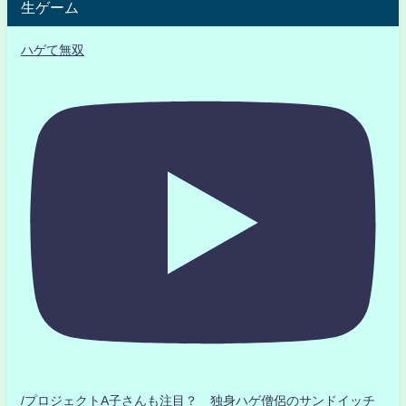
生ゲーム
ハゲて無双
/プロジェクトA子さんも注目？ 独身ハゲ僧侶のサンドイッチ