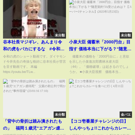
未分類
未分類
谷本社長マジギレ、あんまり令
小泉大臣 備蓄米「2000円台」目
和の虎をバカにするな #令和の
指す 価格本当に下がる？“随意契
虎 #shorts
約”JA受け止めは？【スーパーJ
令和の虎のショート動画です。ダイヤモン
備蓄米の価格を「2000円台に」と意欲
ド今井先生の奇抜な格好に谷本社長が苦言
を示した小泉進次郎農林水産大臣
チャンネル】(2025年5月23日)
を呈す動画です。 本編
（44）。「価格破壊」は起きるのでしょ
https://youtu.be/TLw...
うか。 ■小泉大臣視察 価格本当...
未分類
金バエ
「背中の骨折は踏み潰されたも
【ココ壱番屋チャレンジの日】
の」 福岡１歳児“エアガン虐待
しんやっちょ!!これからカレーを