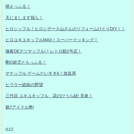
萌えっふる！
天にまします我ら！
ヒロシッフル！ヒロシデース山さんのリフォームひとりDIY！！
ヒロユキユキッフルMAX！スーパークッキング！
徹夜DEテツヤッフル!！レトロ館2号店！
剛Q超児ともっふる！
ヤナッフル ゲームだいすき6！放送局
ヒウラー総統の野望
三代目 ユキユキッフル 花のひうら組! 見参！
魁!!アイドル塾!
t112