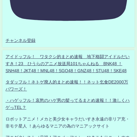
チャンネル登録
アイドッフル！ ワタクシ的まとめ速報 地下格闘アイドルだい
すき！23 ひうらのアニメ放送局101ちゃんねる BNK48 ！
SNH48！JKT48！MNL48！SGO48！GNZ48！STU48！SKE48
タダッフル！ネトゲ廃人的まとめ速報！！ネット乞食DE2000万
パワーズ！
・ハゲッフル！哀愁のハゲ男の髪ってるまとめ速報！！激しくハ
ゲっTEL？
ロボットアニメ！メカと美少女キャラだいすき永遠の非リア充・
非モテ星人 ！あらゆるマニアの為のマニアックサイト