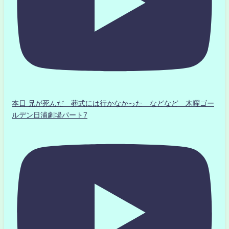
本日 兄が死んだ 葬式には行かなかった などなど 木曜ゴー
ルデン日浦劇場パート7