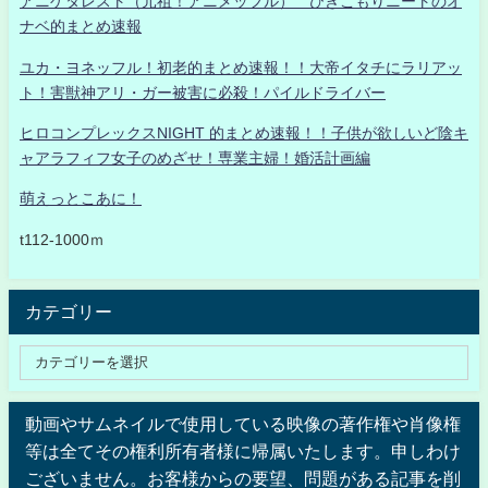
アニゲタレスト（元祖！アニメッフル） ひきこもりニートのオ
ナベ的まとめ速報
ユカ・ヨネッフル！初老的まとめ速報！！大帝イタチにラリアッ
ト！害獣神アリ・ガー被害に必殺！パイルドライバー
ヒロコンプレックスNIGHT 的まとめ速報！！子供が欲しいど陰キ
ャアラフィフ女子のめざせ！専業主婦！婚活計画編
萌えっとこあに！
t112-1000ｍ
カテゴリー
動画やサムネイルで使用している映像の著作権や肖像権
等は全てその権利所有者様に帰属いたします。申しわけ
ございません。お客様からの要望、問題がある記事を削