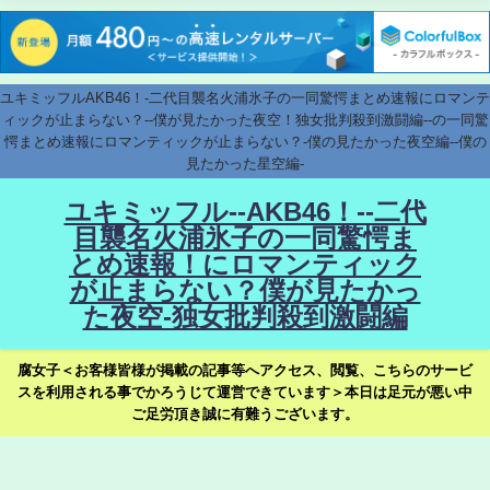
ユキミッフルAKB46！-二代目襲名火浦氷子の一同驚愕まとめ速報にロマンテ
ィックが止まらない？--僕が見たかった夜空！独女批判殺到激闘編--の一同驚
愕まとめ速報にロマンティックが止まらない？-僕の見たかった夜空編--僕の
見たかった星空編-
ユキミッフル--AKB46！--二代
目襲名火浦氷子の一同驚愕ま
とめ速報！にロマンティック
が止まらない？僕が見たかっ
た夜空-独女批判殺到激闘編
腐女子＜お客様皆様が掲載の記事等へアクセス、閲覧、こちらのサービ
スを利用される事でかろうじて運営できています＞本日は足元が悪い中
ご足労頂き誠に有難うございます。