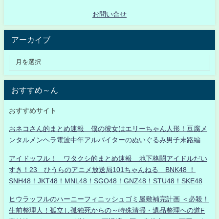
お問い合せ
アーカイブ
おすすめ～ん
おすすめサイト
おネコさん的まとめ速報 僕の彼女はエリーちゃん人形！豆腐メ
ンタルメンヘラ電波中年アルバイターのぬいぐるみ男子末路編
アイドッフル！ ワタクシ的まとめ速報 地下格闘アイドルだい
すき！23 ひうらのアニメ放送局101ちゃんねる BNK48 ！
SNH48！JKT48！MNL48！SGO48！GNZ48！STU48！SKE48
ヒウラッフルのハーニーフィニッシュゴミ屋敷補完計画 ＜必殺！
生前整理人！孤立し孤独死からの～特殊清掃・遺品整理への道F