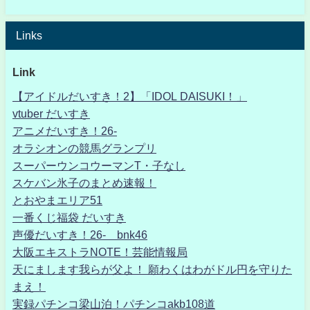
Links
Link
【アイドルだいすき！2】「IDOL DAISUKI！」
vtuber だいすき
アニメだいすき！26-
オラシオンの競馬グランプリ
スーパーウンコウーマンT・子なし
スケバン氷子のまとめ速報！
とおやまエリア51
一番くじ福袋 だいすき
声優だいすき！26- bnk46
大阪エキストラNOTE！芸能情報局
天にまします我らが父よ！ 願わくはわがドル円を守りた
まえ！
実録パチンコ梁山泊！パチンコakb108道