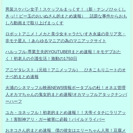
男装スケバン女子！スケッフルまっくす！（新・ナンノひゃくし
きっ!！ビー玉のおいぬさん的まとめ速報） 話題な事件からおも
しろ動画まで取り上げまっくす
ロボットアニメ！メカと美少女キャラだいすき永遠の非リア充・
非モテ星人 ！あらゆるマニアの為のマニアックサイト
ハルッフル-専業主夫的YOUTUBERまとめ速報！キモデブおた
く！初老人の介護生活！激動の1750日
アニゲタレスト（元祖！アニメッフル） ひきこもりニートのオ
ナベ的まとめ速報
火浦のシネマッフル映画NEWS情報ポータブルの杜！オネエ管理
人オカマちゃんの鬼女的まとめ速報!オカマッフルアタックナンバ
ーハーフ
ユカ・ヨネッフル！初老的まとめ速報！！大帝イタチにラリアッ
ト！害獣神アリ・ガー被害に必殺！パイルドライバー
おネコさん的まとめ速報 僕の彼女はエリーちゃん人形！豆腐メ