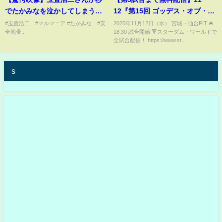
でたかみなを泣かしてしまう
12『第15回 ゴッデス・オブ・ス
《みなさんチャンネル登録あり
ターダム ～タッグリーグ戦～ in
#玉置浩二 #マルマニア #たかみな #安
2025年11月12日（水） 宮城・仙台PIT 🛎️
全地帯...
18:30 試合開始 🔻スターダム・ワールドで
がとうございます✨》
SENDAI』宮城・仙台PIT
全試合配信！ https://www.st...
s