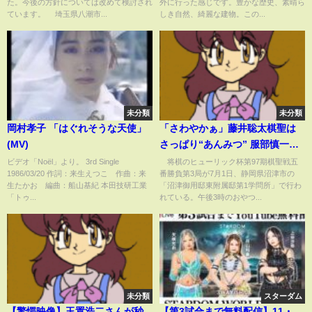
た。今後の方針については改めて検討され
外に行った感じです。豊かな歴史、素晴ら
ています。 埼玉県八潮市...
しき自然、綺麗な建物。この...
未分類
未分類
岡村孝子 「はぐれそうな天使」
「さわやかぁ」藤井聡太棋聖は
(MV)
さっぱり“あんみつ” 服部慎一郎
七段は“パフェ” ドリンクは希少
ビデオ「Noël」より。 3rd Single
将棋のヒューリック杯第97期棋聖戦五
1986/03/20 作詞：来生えつこ 作曲：来
番勝負第3局が7月1日、静岡県沼津市の
柑橘使った「西浦レモネードス
生たかお 編曲：船山基紀 本田技研工業
「沼津御用邸東附属邸第1学問所」で行わ
カッシュ」でリフレッシュ
「トゥ...
れている。午後3時のおやつ...
(ABEMA TIMES)
未分類
スターダム
【驚愕映像】玉置浩二さんが秒
【第3試合まで無料配信】11・