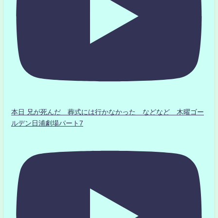
本日 兄が死んだ 葬式には行かなかった などなど 木曜ゴー
ルデン日浦劇場パート7