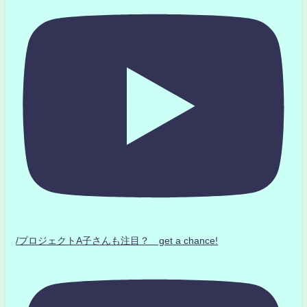
/プロジェクトA子さんも注目？ get a chance!