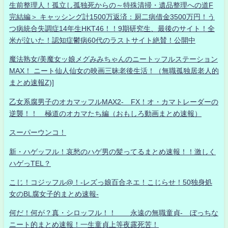
生前整理人！孤立し孤独死からの～特殊清掃・遺品整理への道F
完結編＞ キャッシング計1500万返済：厨二病借金3500万円！う
つ病統合失調症14年生HKT46！！9期研究生、最後のサイト！全
米が泣いた！認知症鬱病60代のラストサイト絶賛！公開中
魔法熟女/美魔女ッ娘メグみみちゃんのニートッフルステーション
MAX！ ニート仙人仙女の映画三昧老後生活！（無職孤独居老人的
まとめ速報Z)]
乙女系腐男子のオカマッフルMAX2- FX！オ・カマトレーダーの
逆襲！！ 極道のオカマたち編（おもしろ動画まとめ速報）
スーパーウンコ！
新・ハゲッフル！哀愁のハゲ男の髪ってるまとめ速報！！激しく
ハゲっTEL？
こじ！コジッフル@！-レズっ娘百合ネエ！こじらせ！50独身処
女のBL腐女子的まとめ速報-
何だ！何が？真・シロッフル！！ 永遠の無職童貞- ぼっちな
ニート的まとめ速報！一生童貞上等夜露死苦！