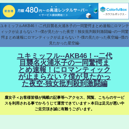
ユキミッフルAKB46！-二代目襲名火浦氷子の一同驚愕まとめ速報にロマンテ
ィックが止まらない？--僕が見たかった夜空！独女批判殺到激闘編--の一同驚
愕まとめ速報にロマンティックが止まらない？-僕の見たかった夜空編--僕の
見たかった星空編-
ユキミッフル--AKB46！--二代
目襲名火浦氷子の一同驚愕ま
とめ速報！にロマンティック
が止まらない？僕が見たかっ
た夜空-独女批判殺到激闘編
腐女子＜お客様皆様が掲載の記事等へアクセス、閲覧、こちらのサービ
スを利用される事でかろうじて運営できています＞本日は足元が悪い中
ご足労頂き誠に有難うございます。