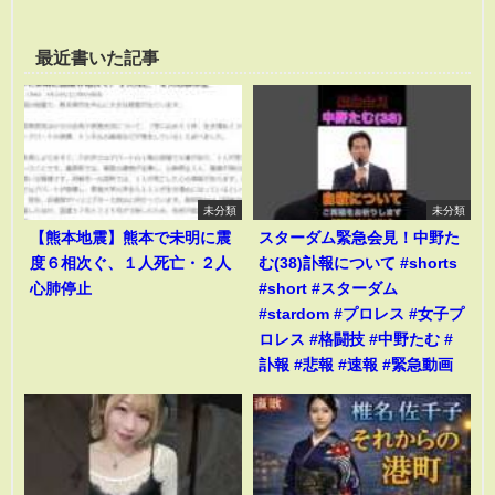
最近書いた記事
未分類
未分類
【熊本地震】熊本で未明に震
スターダム緊急会見！中野た
度６相次ぐ、１人死亡・２人
む(38)訃報について #shorts
心肺停止
#short #スターダム
#stardom #プロレス #女子プ
ロレス #格闘技 #中野たむ #
訃報 #悲報 #速報 #緊急動画