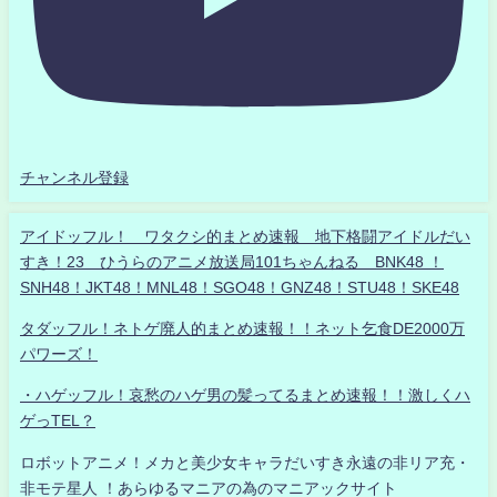
チャンネル登録
アイドッフル！ ワタクシ的まとめ速報 地下格闘アイドルだい
すき！23 ひうらのアニメ放送局101ちゃんねる BNK48 ！
SNH48！JKT48！MNL48！SGO48！GNZ48！STU48！SKE48
タダッフル！ネトゲ廃人的まとめ速報！！ネット乞食DE2000万
パワーズ！
・ハゲッフル！哀愁のハゲ男の髪ってるまとめ速報！！激しくハ
ゲっTEL？
ロボットアニメ！メカと美少女キャラだいすき永遠の非リア充・
非モテ星人 ！あらゆるマニアの為のマニアックサイト