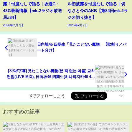
露！忖度なしで語る｜坂道G・
ル初披露を忖度なしで語る｜切
48G最新情報【mk-2ラジオ放送
なさと今のAKB【第84回mk-2ラ
局#84】
ジオ切り抜き】
2026年2月7日
2026年2月7日
日向坂46 四期生「見たことない魔物」【歌割り／パ
ート分け】
[자막/字幕] 見たことない魔物(본 적 없는 마물) 교차
편집(LIVE MIX), 日向坂46 四期生(히나타자카46 4기
생 / HINATAZAKA46 4th)
Xでフォローしよう
おすすめの記事