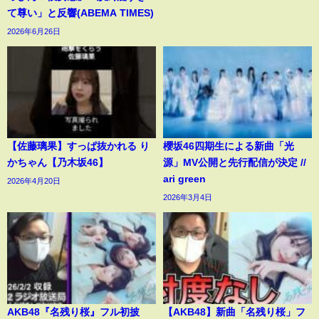
て尊い」と反響(ABEMA TIMES)
2026年6月26日
【佐藤璃果】すっぱ抜かれる り
櫻坂46四期生による新曲「光
かちゃん【乃木坂46】
源」MV公開と先行配信が決定 //
ari green
2026年4月20日
2026年3月4日
AKB48『名残り桜』フル初披
【AKB48】新曲「名残り桜」フ