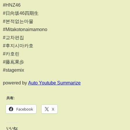
#HNZ46
#日向坂46四期生
#본적없는마물
#Mitakotonaimamono
#교차편집
#후지시마카호
#카호린
#藤嶌果歩
#stagemix
powered by
Auto Youtube Summarize
共有:
Facebook
X
いいね: