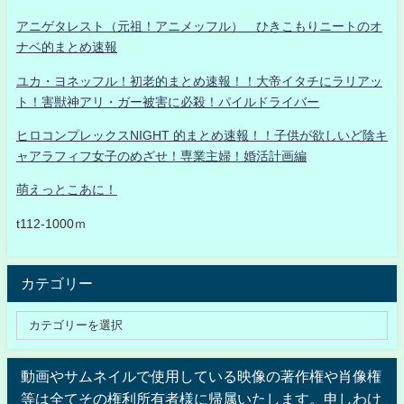
アニゲタレスト（元祖！アニメッフル） ひきこもりニートのオ
ナベ的まとめ速報
ユカ・ヨネッフル！初老的まとめ速報！！大帝イタチにラリアッ
ト！害獣神アリ・ガー被害に必殺！パイルドライバー
ヒロコンプレックスNIGHT 的まとめ速報！！子供が欲しいど陰キ
ャアラフィフ女子のめざせ！専業主婦！婚活計画編
萌えっとこあに！
t112-1000ｍ
カテゴリー
動画やサムネイルで使用している映像の著作権や肖像権
等は全てその権利所有者様に帰属いたします。申しわけ