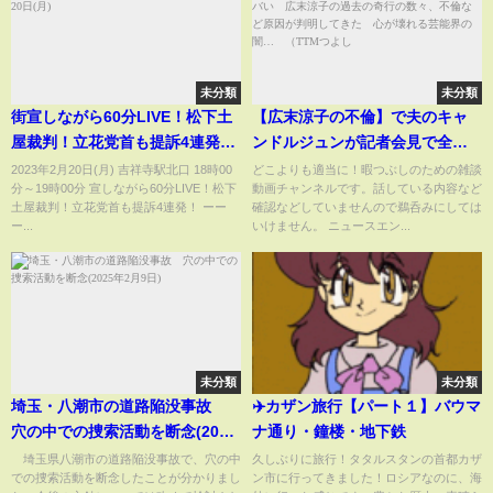
未分類
未分類
街宣しながら60分LIVE！松下土
【広末涼子の不倫】で夫のキャ
屋裁判！立花党首も提訴4連発！
ンドルジュンが記者会見で全部
吉祥寺駅北口2023年2月20日(月)
喋った衝撃の芸能界がヤバい
2023年2月20日(月) 吉祥寺駅北口 18時00
どこよりも適当に！暇つぶしのための雑談
分～19時00分 宣しながら60分LIVE！松下
動画チャンネルです。話している内容など
広末涼子の過去の奇行の数々、
土屋裁判！立花党首も提訴4連発！ ーー
確認などしていませんので鵜呑みにしては
不倫など原因が判明してきた
ー...
いけません。 ニュースエン...
心が壊れる芸能界の闇…
（TTMつよし
未分類
未分類
埼玉・八潮市の道路陥没事故
✈️カザン旅行【パート１】バウマ
穴の中での捜索活動を断念(2025
ナ通り・鐘楼・地下鉄
年2月9日)
埼玉県八潮市の道路陥没事故で、穴の中
久しぶりに旅行！タタルスタンの首都カザ
での捜索活動を断念したことが分かりまし
ン市に行ってきました！ロシアなのに、海