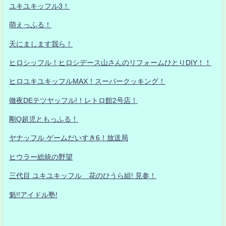
ユキユキッフル3！
萌えっふる！
天にまします我ら！
ヒロシッフル！ヒロシデース山さんのリフォームひとりDIY！！
ヒロユキユキッフルMAX！スーパークッキング！
徹夜DEテツヤッフル!！レトロ館2号店！
剛Q超児ともっふる！
ヤナッフル ゲームだいすき6！放送局
ヒウラー総統の野望
三代目 ユキユキッフル 花のひうら組! 見参！
魁!!アイドル塾!