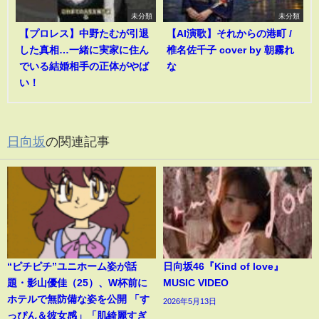
未分類
未分類
【プロレス】中野たむが引退
【AI演歌】それからの港町 /
した真相…一緒に実家に住ん
椎名佐千子 cover by 朝霧れ
でいる結婚相手の正体がやば
な
い！
日向坂
の関連記事
“ピチピチ”ユニホーム姿が話
日向坂46『Kind of love』
題・影山優佳（25）、W杯前に
MUSIC VIDEO
ホテルで無防備な姿を公開 「す
2026年5月13日
っぴん＆彼女感」「肌綺麗すぎ