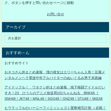
ク、ボタンを押すと問い合わせページに移動
お問い合せ
アーカイブ
おすすめ～ん
おすすめサイト
おネコさん的まとめ速報 僕の彼女はエリーちゃん人形！豆腐メ
ンタルメンヘラ電波中年アルバイターのぬいぐるみ男子末路編
アイドッフル！ ワタクシ的まとめ速報 地下格闘アイドルだい
すき！23 ひうらのアニメ放送局101ちゃんねる BNK48 ！
SNH48！JKT48！MNL48！SGO48！GNZ48！STU48！SKE48
ヒウラッフルのハーニーフィニッシュゴミ屋敷補完計画 ＜必殺！