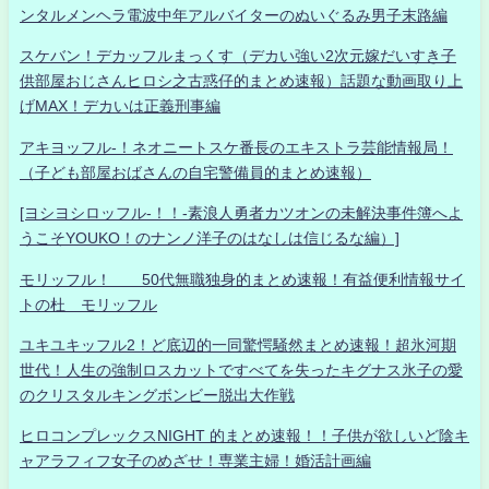
ンタルメンヘラ電波中年アルバイターのぬいぐるみ男子末路編
スケバン！デカッフルまっくす（デカい強い2次元嫁だいすき子
供部屋おじさんヒロシ之古惑仔的まとめ速報）話題な動画取り上
げMAX！デカいは正義刑事編
アキヨッフル-！ネオニートスケ番長のエキストラ芸能情報局！
（子ども部屋おばさんの自宅警備員的まとめ速報）
[ヨシヨシロッフル-！！-素浪人勇者カツオンの未解決事件簿へよ
うこそYOUKO！のナンノ洋子のはなしは信じるな編）]
モリッフル！ 50代無職独身的まとめ速報！有益便利情報サイ
トの杜 モリッフル
ユキユキッフル2！ど底辺的一同驚愕騒然まとめ速報！超氷河期
世代！人生の強制ロスカットですべてを失ったキグナス氷子の愛
のクリスタルキングボンビー脱出大作戦
ヒロコンプレックスNIGHT 的まとめ速報！！子供が欲しいど陰キ
ャアラフィフ女子のめざせ！専業主婦！婚活計画編