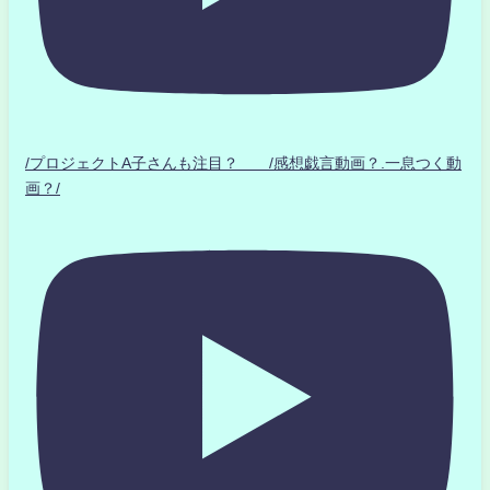
/プロジェクトA子さんも注目？ /感想戯言動画？.一息つく動
画？/