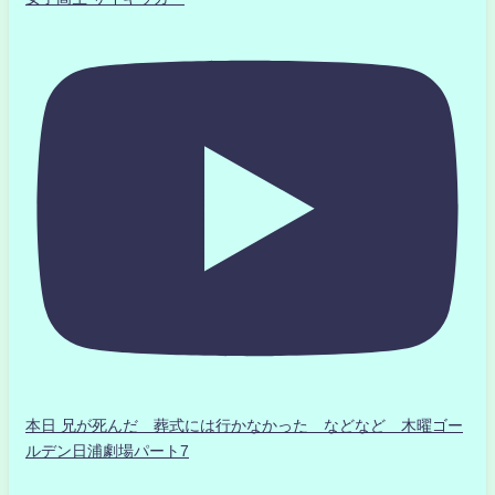
本日 兄が死んだ 葬式には行かなかった などなど 木曜ゴー
ルデン日浦劇場パート7