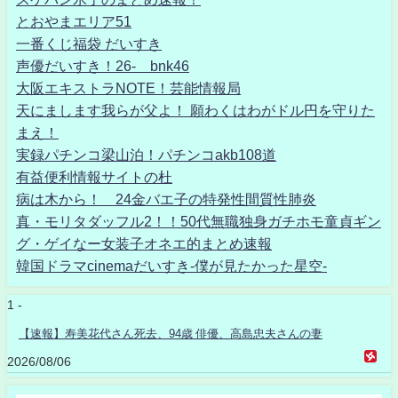
とおやまエリア51
一番くじ福袋 だいすき
声優だいすき！26- bnk46
大阪エキストラNOTE！芸能情報局
天にまします我らが父よ！ 願わくはわがドル円を守りた
まえ！
実録パチンコ梁山泊！パチンコakb108道
有益便利情報サイトの杜
病は木から！ 24金バエ子の特発性間質性肺炎
真・モリタダッフル2！！50代無職独身ガチホモ童貞ギン
グ・ゲイなー女装子オネエ的まとめ速報
韓国ドラマcinemaだいすき-僕が見たかった星空-
1 -
【速報】寿美花代さん死去、94歳 俳優、高島忠夫さんの妻
2026/08/06