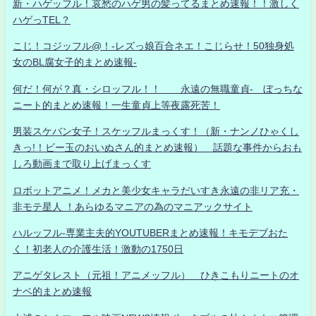
新・ハゲッフル！哀愁のハゲ男の髪ってるまとめ速報！！激しく
ハゲっTEL？
こじ！コジッフル@！-レズっ娘百合ネエ！こじらせ！50独身処
女のBL腐女子的まとめ速報-
何だ！何が？真・シロッフル！！ 永遠の無職童貞- ぼっちな
ニート的まとめ速報！一生童貞上等夜露死苦！
男装スケバン女子！スケッフルまっくす！（新・ナンノひゃくし
きっ!！ビー玉のおいぬさん的まとめ速報） 話題な事件からおも
しろ動画まで取り上げまっくす
ロボットアニメ！メカと美少女キャラだいすき永遠の非リア充・
非モテ星人 ！あらゆるマニアの為のマニアックサイト
ハルッフル-専業主夫的YOUTUBERまとめ速報！キモデブおた
く！初老人の介護生活！激動の1750日
アニゲタレスト（元祖！アニメッフル） ひきこもりニートのオ
ナベ的まとめ速報