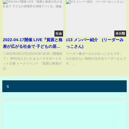
社会
未分類
2022-04-17開催 LIVE『貧困と格
♯13 メンバー紹介 (リーダーみ
差が広がる社会で 子どもの居場
っこさん)
所を地域でつくる』後編
◇2022年4月17日(日)14:30-16:30（開催終
リーダー兼ボーカルのみっこさんです。
了） NPO法人さいたまユースサポートネ
心の折れない情熱の泣き虫リーダーさんで
ット主催 トークイベント 『貧困と格差が
す。...
広...
s