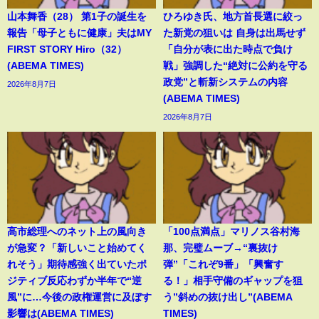
山本舞香（28） 第1子の誕生を
ひろゆき氏、地方首長選に絞っ
報告「母子ともに健康」夫はMY
た新党の狙いは 自身は出馬せず
FIRST STORY Hiro（32）
「自分が表に出た時点で負け
(ABEMA TIMES)
戦」強調した“絶対に公約を守る
政党”と斬新システムの内容
2026年8月7日
(ABEMA TIMES)
2026年8月7日
高市総理へのネット上の風向き
「100点満点」マリノス谷村海
が急変？「新しいこと始めてく
那、完璧ムーブ→“裏抜け
れそう」期待感強く出ていたポ
弾”「これぞ9番」「興奮す
ジティブ反応わずか半年で“逆
る！」相手守備のギャップを狙
風”に…今後の政権運営に及ぼす
う”斜めの抜け出し”(ABEMA
影響は(ABEMA TIMES)
TIMES)