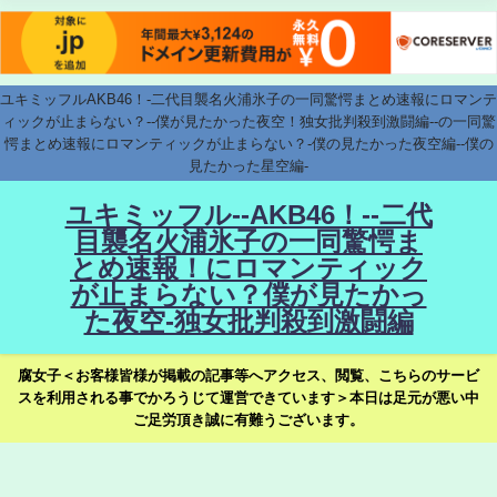
ユキミッフルAKB46！-二代目襲名火浦氷子の一同驚愕まとめ速報にロマンテ
ィックが止まらない？--僕が見たかった夜空！独女批判殺到激闘編--の一同驚
愕まとめ速報にロマンティックが止まらない？-僕の見たかった夜空編--僕の
見たかった星空編-
ユキミッフル--AKB46！--二代
目襲名火浦氷子の一同驚愕ま
とめ速報！にロマンティック
が止まらない？僕が見たかっ
た夜空-独女批判殺到激闘編
腐女子＜お客様皆様が掲載の記事等へアクセス、閲覧、こちらのサービ
スを利用される事でかろうじて運営できています＞本日は足元が悪い中
ご足労頂き誠に有難うございます。