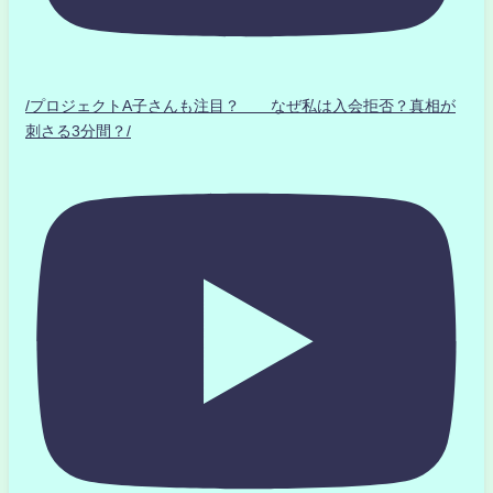
/プロジェクトA子さんも注目？ なぜ私は入会拒否？真相が
刺さる3分間？/