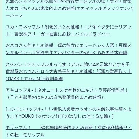
火浦のシネマッフル映画NEWS情報ポータブルの杜！オネエ管理
人オカマちゃんの鬼女的まとめ速報!オカマッフルアタックナンバ
ーハーフ
ユカ・ヨネッフル！初老的まとめ速報！！大帝イタチにラリアッ
ト！害獣神アリ・ガー被害に必殺！パイルドライバー
おネコさん的まとめ速報 僕の彼女はエリーちゃん人形！豆腐メ
ンタルメンヘラ電波中年アルバイターのぬいぐるみ男子末路編
スケバン！デカッフルまっくす（デカい強い2次元嫁だいすき子
供部屋おじさんヒロシ之古惑仔的まとめ速報）話題な動画取り上
げMAX！デカいは正義刑事編
アキヨッフル-！ネオニートスケ番長のエキストラ芸能情報局！
（子ども部屋おばさんの自宅警備員的まとめ速報）
[ヨシヨシロッフル-！！-素浪人勇者カツオンの未解決事件簿へよ
うこそYOUKO！のナンノ洋子のはなしは信じるな編）]
モリッフル！ 50代無職独身的まとめ速報！有益便利情報サイ
トの杜 モリッフル