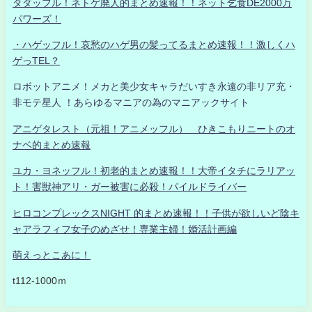
タダッフル！ネトゲ廃人的まとめ速報！！ネット乞食DE2000万
パワーズ！
・ハゲッフル！哀愁のハゲ男の髪ってるまとめ速報！！激しくハ
ゲっTEL？
ロボットアニメ！メカと美少女キャラだいすき永遠の非リア充・
非モテ星人 ！あらゆるマニアの為のマニアックサイト
アニゲタレスト（元祖！アニメッフル） ひきこもりニートのオ
ナベ的まとめ速報
ユカ・ヨネッフル！初老的まとめ速報！！大帝イタチにラリアッ
ト！害獣神アリ・ガー被害に必殺！パイルドライバー
ヒロコンプレックスNIGHT 的まとめ速報！！子供が欲しいど陰キ
ャアラフィフ女子のめざせ！専業主婦！婚活計画編
萌えっとこあに！
t112-1000ｍ