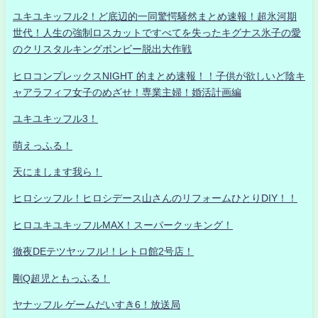
ユキユキッフル2！ど底辺的一同驚愕騒然まとめ速報！超氷河期
世代！人生の強制ロスカットですべてを失ったキグナス氷子の愛
のクリスタルキングボンビー脱出大作戦
ヒロコンプレックスNIGHT 的まとめ速報！！子供が欲しいど陰キ
ャアラフィフ女子のめざせ！専業主婦！婚活計画編
ユキユキッフル3！
萌えっふる！
天にまします我ら！
ヒロシッフル！ヒロシデース山さんのリフォームひとりDIY！！
ヒロユキユキッフルMAX！スーパークッキング！
徹夜DEテツヤッフル!！レトロ館2号店！
剛Q超児ともっふる！
ヤナッフル ゲームだいすき6！放送局