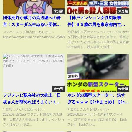
未分類
未分類
団体批判か葉月の浜辺纏への発
【神戸マンション女性刺殺事
言！スターダム生ぬるい団体に
件】３５歳の男を東京都内で確
なるよ！期待の新人に辛辣な言
保し殺人容疑で逮捕 神戸市内
メンバーシップ加入はこちらから ↓
神戸市中央区のマンションで２０代の女性
https://www.youtube.com/channel/UCay8WSrC1qpZI__zIT-...
が刃物で刺され殺害された事件で、警察は
葉！スターダム【STARDOM】
の警察署に移送し調べる方針
逃げていたとみられる３５歳の男を東京都
【まとめニュース】
内で確保し、殺人容疑で逮捕...
未分類
未分類
フジテレビ親会社の大株主「日
ホンダの新型スクーター、渋す
枝さんが辞めればうまくいくと
ぎるｗｗｗ【2chまとめ】【2ch
いうことはない」(2025年2月14
スレ】【5chスレ】
1:名無しさん＠お腹いっぱい
1:名無しさん＠お腹いっぱい
2025.02.15(Sat) フジテレビ親会社の大株
2026.06.19(Fri) ホンダの新型スクータ
日)
主「日枝さんが辞めればうまくいくという
ー、渋すぎるｗｗｗ【2chまとめ】【2ch
ことはない」(202...
スレ】【5chスレ...