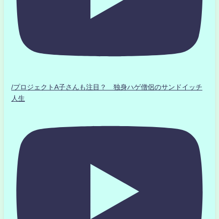
/プロジェクトA子さんも注目？ 独身ハゲ僧侶のサンドイッチ
人生